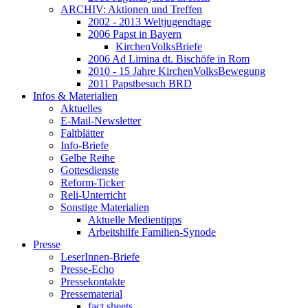
ARCHIV: Aktionen und Treffen
2002 - 2013 Weltjugendtage
2006 Papst in Bayern
KirchenVolksBriefe
2006 Ad Limina dt. Bischöfe in Rom
2010 - 15 Jahre KirchenVolksBewegung
2011 Papstbesuch BRD
Infos & Materialien
Aktuelles
E-Mail-Newsletter
Faltblätter
Info-Briefe
Gelbe Reihe
Gottesdienste
Reform-Ticker
Reli-Unterricht
Sonstige Materialien
Aktuelle Medientipps
Arbeitshilfe Familien-Synode
Presse
LeserInnen-Briefe
Presse-Echo
Pressekontakte
Pressematerial
fact sheets