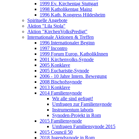
1999 Ev. Kirchentag Stuttgart
1998 Katholikentag Mainz
1996 Kath. Kongress Hildesheim
Spirituelle Angebote
Aktion "Lila Stola"
Aktion "KirchenVolksPredigt"
Internationale Aktionen & Treffen
1996 Internationaler Beginn
1997 Incontro
1999 Forum Europ. KatholikInnen
2001 Kirchenvolks-Synode
2005 Konklave
2005 Eucharistie-Synode
2006 - 10 Jahre Intern. Bewegung
2008 Bischofssynode
2013 Konklave
2014 Familiensynode
Wir alle sind gefragt!
Umfragen zur Familiensynode
Instrumentum laboris
Synoden-Projekt in Rom
2015 Familiensynode
Umfragen Familiensynode 2015
2015 Council 50
2018 Jugendsynode in Rom