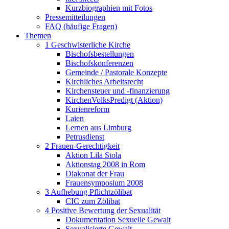
Kurzbiographien mit Fotos
Pressemitteilungen
FAQ (häufige Fragen)
Themen
1 Geschwisterliche Kirche
Bischofsbestellungen
Bischofskonferenzen
Gemeinde / Pastorale Konzepte
Kirchliches Arbeitsrecht
Kirchensteuer und -finanzierung
KirchenVolksPredigt (Aktion)
Kurienreform
Laien
Lernen aus Limburg
Petrusdienst
2 Frauen-Gerechtigkeit
Aktion Lila Stola
Aktionstag 2008 in Rom
Diakonat der Frau
Frauensymposium 2008
3 Aufhebung Pflichtzölibat
CIC zum Zölibat
4 Positive Bewertung der Sexualität
Dokumentation Sexuelle Gewalt
Sexualisierte Gewalt