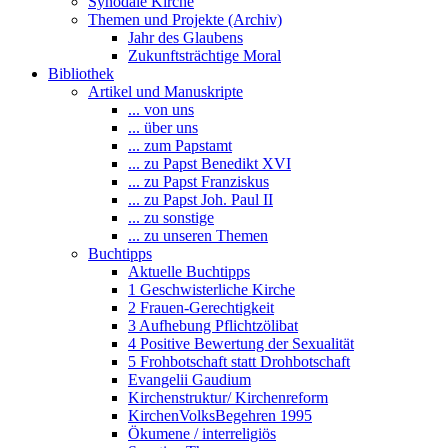
Synodale Kirche
Themen und Projekte (Archiv)
Jahr des Glaubens
Zukunftsträchtige Moral
Bibliothek
Artikel und Manuskripte
... von uns
... über uns
... zum Papstamt
... zu Papst Benedikt XVI
... zu Papst Franziskus
... zu Papst Joh. Paul II
... zu sonstige
... zu unseren Themen
Buchtipps
Aktuelle Buchtipps
1 Geschwisterliche Kirche
2 Frauen-Gerechtigkeit
3 Aufhebung Pflichtzölibat
4 Positive Bewertung der Sexualität
5 Frohbotschaft statt Drohbotschaft
Evangelii Gaudium
Kirchenstruktur/ Kirchenreform
KirchenVolksBegehren 1995
Ökumene / interreligiös