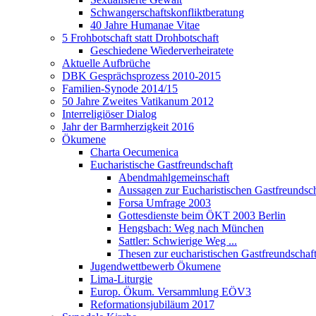
Schwangerschaftskonfliktberatung
40 Jahre Humanae Vitae
5 Frohbotschaft statt Drohbotschaft
Geschiedene Wiederverheiratete
Aktuelle Aufbrüche
DBK Gesprächsprozess 2010-2015
Familien-Synode 2014/15
50 Jahre Zweites Vatikanum 2012
Interreligiöser Dialog
Jahr der Barmherzigkeit 2016
Ökumene
Charta Oecumenica
Eucharistische Gastfreundschaft
Abendmahlgemeinschaft
Aussagen zur Eucharistischen Gastfreundsch
Forsa Umfrage 2003
Gottesdienste beim ÖKT 2003 Berlin
Hengsbach: Weg nach München
Sattler: Schwierige Weg ...
Thesen zur eucharistischen Gastfreundschaf
Jugendwettbewerb Ökumene
Lima-Liturgie
Europ. Ökum. Versammlung EÖV3
Reformationsjubiläum 2017