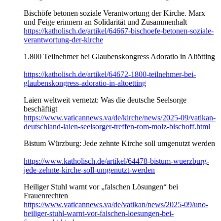
Bischöfe betonen soziale Verantwortung der Kirche. Marx
und Feige erinnern an Solidarität und Zusammenhalt
https://katholisch.de/artikel/64667-bischoefe-betonen-soziale-
verantwortung-der-kirche
1.800 Teilnehmer bei Glaubenskongress Adoratio in Altötting
https://katholisch.de/artikel/64672-1800-teilnehmer-bei-
glaubenskongress-adoratio-in-altoetting
Laien weltweit vernetzt: Was die deutsche Seelsorge
beschäftigt
https://www.vaticannews.va/de/kirche/news/2025-09/vatikan-
deutschland-laien-seelsorger-treffen-rom-molz-bischoff.html
Bistum Würzburg: Jede zehnte Kirche soll umgenutzt werden
https://www.katholisch.de/artikel/64478-bistum-wuerzburg-
jede-zehnte-kirche-soll-umgenutzt-werden
Heiliger Stuhl warnt vor „falschen Lösungen“ bei
Frauenrechten
https://www.vaticannews.va/de/vatikan/news/2025-09/uno-
heiliger-stuhl-warnt-vor-falschen-loesungen-bei-