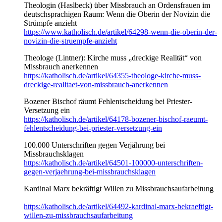
Theologin (Haslbeck) über Missbrauch an Ordensfrauen im
deutschsprachigen Raum: Wenn die Oberin der Novizin die
Strümpfe anzieht
https://www.katholisch.de/artikel/64298-wenn-die-oberin-der-
novizin-die-struempfe-anzieht
Theologe (Lintner): Kirche muss „dreckige Realität“ von
Missbrauch anerkennen
https://katholisch.de/artikel/64355-theologe-kirche-muss-
dreckige-realitaet-von-missbrauch-anerkennen
Bozener Bischof räumt Fehlentscheidung bei Priester-
Versetzung ein
https://katholisch.de/artikel/64178-bozener-bischof-raeumt-
fehlentscheidung-bei-priester-versetzung-ein
100.000 Unterschriften gegen Verjährung bei
Missbrauchsklagen
https://katholisch.de/artikel/64501-100000-unterschriften-
gegen-verjaehrung-bei-missbrauchsklagen
Kardinal Marx bekräftigt Willen zu Missbrauchsaufarbeitung
https://katholisch.de/artikel/64492-kardinal-marx-bekraeftigt-
willen-zu-missbrauchsaufarbeitung