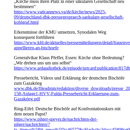
„Kirche muss ihren Platz in einer säkularen Gesellschaft neu
bestimmen“
https://www.vaticannews.va/de/kirche/news/2025-
09/deutschland-dbk-pressegespraech-saekulare-gesellschaft-
kohlgraf.html
Erkenntnisse der KMU umsetzen, Synodalen Weg
konsequent fortführen
https://www.kfd.de/aktuelles/pressemitteilungen/detail/frauenv
appellieren-an-bischoefe
Generalvikar Klaus Pfeffer, Essen: Kirche ohne Bedeutung?
„Wir drehen uns um uns selbst“
https://www.ardaudiothek.de/episode/urn:ard:publication:817
Pressebericht, Videos und Erklärung der deutschen Bischöfe
zum Gazakrieg
www.dbk.de/fileadmin/redaktion/diverse_downloads/presse_2
158-Anlage1-HVV-Fulda-Pressebericht-Erklaerung-zum-
Gazakrieg.pdf
Ring-Eifel: Deutsche Bischöfe auf Konfrontationskurs mit
dem neuen Papst?
https://www.pilger-speyer.de/nachrichten-der-
pilger/nachrichten/?
tx_ttnews%5Btt_news%5D=46577&cHash=bc3dacc45809ce0