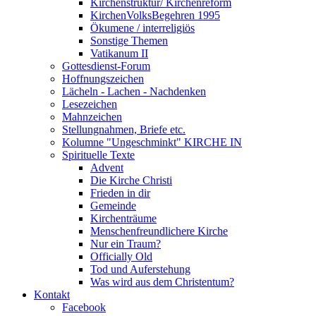
Kirchenstruktur/ Kirchenreform
KirchenVolksBegehren 1995
Ökumene / interreligiös
Sonstige Themen
Vatikanum II
Gottesdienst-Forum
Hoffnungszeichen
Lächeln - Lachen - Nachdenken
Lesezeichen
Mahnzeichen
Stellungnahmen, Briefe etc.
Kolumne "Ungeschminkt" KIRCHE IN
Spirituelle Texte
Advent
Die Kirche Christi
Frieden in dir
Gemeinde
Kirchenträume
Menschenfreundlichere Kirche
Nur ein Traum?
Officially Old
Tod und Auferstehung
Was wird aus dem Christentum?
Kontakt
Facebook