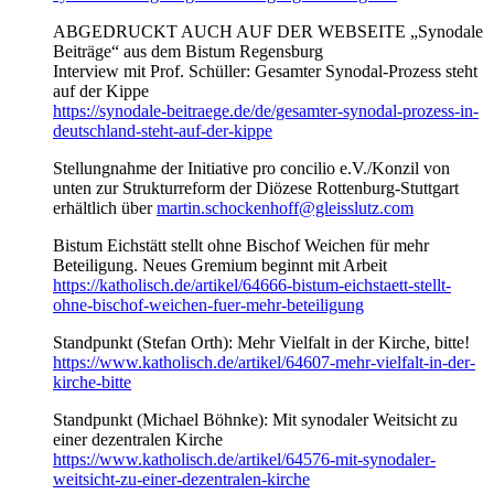
ABGEDRUCKT AUCH AUF DER WEBSEITE „Synodale
Beiträge“ aus dem Bistum Regensburg
Interview mit Prof. Schüller: Gesamter Synodal-Prozess steht
auf der Kippe
https://synodale-beitraege.de/de/gesamter-synodal-prozess-in-
deutschland-steht-auf-der-kippe
Stellungnahme der Initiative pro concilio e.V./Konzil von
unten zur Strukturreform der Diözese Rottenburg-Stuttgart
erhältlich über
martin.schockenhoff@gleisslutz.com
Bistum Eichstätt stellt ohne Bischof Weichen für mehr
Beteiligung. Neues Gremium beginnt mit Arbeit
https://katholisch.de/artikel/64666-bistum-eichstaett-stellt-
ohne-bischof-weichen-fuer-mehr-beteiligung
Standpunkt (Stefan Orth): Mehr Vielfalt in der Kirche, bitte!
https://www.katholisch.de/artikel/64607-mehr-vielfalt-in-der-
kirche-bitte
Standpunkt (Michael Böhnke): Mit synodaler Weitsicht zu
einer dezentralen Kirche
https://www.katholisch.de/artikel/64576-mit-synodaler-
weitsicht-zu-einer-dezentralen-kirche