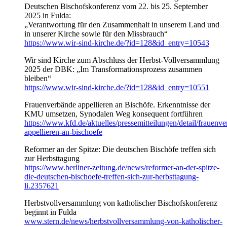
Deutschen Bischofskonferenz vom 22. bis 25. September
2025 in Fulda:
„Verantwortung für den Zusammenhalt in unserem Land und
in unserer Kirche sowie für den Missbrauch“
https://www.wir-sind-kirche.de/?id=128&id_entry=10543
Wir sind Kirche zum Abschluss der Herbst-Vollversammlung
2025 der DBK: „Im Transformationsprozess zusammen
bleiben“
https://www.wir-sind-kirche.de/?id=128&id_entry=10551
Frauenverbände appellieren an Bischöfe. Erkenntnisse der
KMU umsetzen, Synodalen Weg konsequent fortführen
https://www.kfd.de/aktuelles/pressemitteilungen/detail/frauenv
appellieren-an-bischoefe
Reformer an der Spitze: Die deutschen Bischöfe treffen sich
zur Herbsttagung
https://www.berliner-zeitung.de/news/reformer-an-der-spitze-
die-deutschen-bischoefe-treffen-sich-zur-herbsttagung-
li.2357621
Herbstvollversammlung von katholischer Bischofskonferenz
beginnt in Fulda
www.stern.de/news/herbstvollversammlung-von-katholischer-