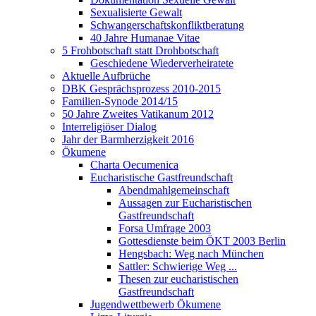
Sexualisierte Gewalt
Schwangerschaftskonfliktberatung
40 Jahre Humanae Vitae
5 Frohbotschaft statt Drohbotschaft
Geschiedene Wiederverheiratete
Aktuelle Aufbrüche
DBK Gesprächsprozess 2010-2015
Familien-Synode 2014/15
50 Jahre Zweites Vatikanum 2012
Interreligiöser Dialog
Jahr der Barmherzigkeit 2016
Ökumene
Charta Oecumenica
Eucharistische Gastfreundschaft
Abendmahlgemeinschaft
Aussagen zur Eucharistischen
Gastfreundschaft
Forsa Umfrage 2003
Gottesdienste beim ÖKT 2003 Berlin
Hengsbach: Weg nach München
Sattler: Schwierige Weg ...
Thesen zur eucharistischen
Gastfreundschaft
Jugendwettbewerb Ökumene