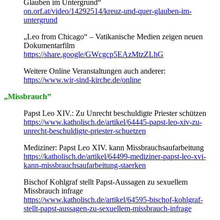
Glauben im Untergrund“
on.orf.at/video/14292514/kreuz-und-quer-glauben-im-
untergrund
„Leo from Chicago“ – Vatikanische Medien zeigen neuen
Dokumentarfilm
https://share.google/GWcgcp5EAzMtzZLhG
Weitere Online Veranstaltungen auch anderer:
https://www.wir-sind-kirche.de/online
„Missbrauch”
Papst Leo XIV.: Zu Unrecht beschuldigte Priester schützen
https://www.katholisch.de/artikel/64445-papst-leo-xiv-zu-
unrecht-beschuldigte-priester-schuetzen
Mediziner: Papst Leo XIV. kann Missbrauchsaufarbeitung
https://katholisch.de/artikel/64499-mediziner-papst-leo-xvi-
kann-missbrauchsaufarbeitung-staerken
Bischof Kohlgraf stellt Papst-Aussagen zu sexuellem
Missbrauch infrage
https://www.katholisch.de/artikel/64595-bischof-kohlgraf-
stellt-papst-aussagen-zu-sexuellem-missbrauch-infrage