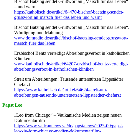
Bischof Bätzing sendet Grußwort an „Marsch für das Leben“
– und warnt
https://katholisch.de/artikel/64470-bischof-baetzing-sendet-
grusswort-an-marsch-fuer-das-leben-und-warnt
Bischof Bätzing sendet Grußwort an „Marsch für das Leben“.
Würdigung und Mahnung
www.domradio.de/artikel/bischof-baetzing-sendet-grusswort-
marsch-fuer-das-leben
Erzbischof Bentz verteidigt Abtreibungsverbot in katholischen
Kliniken
www.katholisch.de/artikel/64207-erzbischof-bentz-verteidigt-
abtreibungsverbot-in-katholischen-kliniken
Streit um Abtreibungen: Tausende unterstützen Lippstädter
Chefarzt
https://www.katholisch.de/artikel/64624-streit-um-
abtreibungen-tausende-unterstuetzen-lippstaedter-chefarzt
Papst Leo
„Leo from Chicago“ – Vatikanische Medien zeigen neuen
Dokumentarfilm
https://www.vaticannews.va/de/papst/news/2025-09/papst-
leo-xiv-form-chicago-medien-dokumentarfilm-