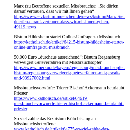
Marx (zu Betroffene sexuellen Missbrauchs): „Sie dürfen
darauf vertrauen, dass wir mit Ihnen gehen“
https://www.erzbistum-muenchen.de/news/bistum/Marx-Sie-
duerfen-darauf-vertrauen-dass-wir-mit-Ihnen-gehen-
49119.news
Bistum Hildesheim startet Online-Umfrage zu Missbrauch
https://katholisch.de/artikel/64215-bistum-hildesheim-startet-
online-umfrage-zu-missbrauch
50.000 Euro „durchaus ausreichend“: Bistum Regensburg
verweigert Güteverfahren mit Missbrauchsopfer
https://www.merkur.de/bayern/regensburg/missbrauchsopfer-
bistum-regensburg-verweigert-gueteverfahren-mit-gewalt-
und-93927002.html
Missbrauchsvorwürfe: Trierer Bischof Ackermann beurlaubt
Priester
https://www.katholisch.de/artikel/64619-
missbrauchsvorwuerfe-trierer-bischof-ackermann-beurlaubt-
priester
So viel zahlte das Erzbistum Köln bislang an
Missbrauchsbetroffene
www.katholisch.de/artikel/64775-so-viel-zahlte-das-