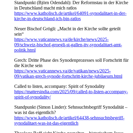
Standpunkt (Björn Odendahl): Der Reformstau in der Kirche
in Deutschland macht mich ratlos
https://www.katholisch.de/artikel/64091-synodalitaet-in-der-
kirche-in-deutschland-ich-bin-ratlos
Neuer Bischof Grögli: „Macht in der Kirche sollte geteilt
sein“
https://www.vaticannews.va/de/kirche/news/2025-
09/schweiz-bischof-groegli-st-gallen-itv-synodalitaet-amt-
politik.html
Grech: Dritte Phase des Synodenprozesses soll Fortschritt für
die Kirche sein
https://www.vaticannews.va/de/vatikan/news/2025-
09/vatikan-grech-synode-fortschritt-kirche-jubilaeum.html
Called to listen, accompany: Spirit of Synodality
https://mattersindia.com/2025/09/called-to-listen-accompany-
spirit-of-synodality/
Standpunkt (Simon Linder): Sehnsuchtsbegriff Synodalität –
was ist das eigentlich?
https://www.katholisch.de/artikel/64438-sehnsuchtsbegriff-
synodalitaet-was-ist-das-eigentlich