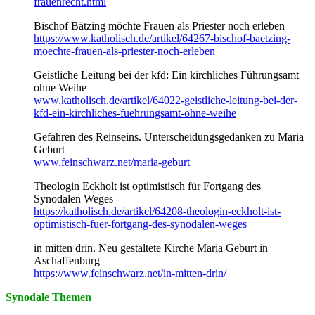
frauenrecht.html
Bischof Bätzing möchte Frauen als Priester noch erleben
https://www.katholisch.de/artikel/64267-bischof-baetzing-
moechte-frauen-als-priester-noch-erleben
Geistliche Leitung bei der kfd: Ein kirchliches Führungsamt
ohne Weihe
www.katholisch.de/artikel/64022-geistliche-leitung-bei-der-
kfd-ein-kirchliches-fuehrungsamt-ohne-weihe
Gefahren des Reinseins. Unterscheidungsgedanken zu Maria
Geburt
www.feinschwarz.net/maria-geburt
Theologin Eckholt ist optimistisch für Fortgang des
Synodalen Weges
https://katholisch.de/artikel/64208-theologin-eckholt-ist-
optimistisch-fuer-fortgang-des-synodalen-weges
in mitten drin. Neu gestaltete Kirche Maria Geburt in
Aschaffenburg
https://www.feinschwarz.net/in-mitten-drin/
Synodale Themen