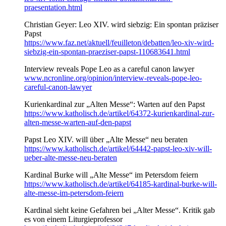
praesentation.html
Christian Geyer: Leo XIV. wird siebzig: Ein spontan präziser
Papst
https://www.faz.net/aktuell/feuilleton/debatten/leo-xiv-wird-
siebzig-ein-spontan-praeziser-papst-110683641.html
Interview reveals Pope Leo as a careful canon lawyer
www.ncronline.org/opinion/interview-reveals-pope-leo-
careful-canon-lawyer
Kurienkardinal zur „Alten Messe“: Warten auf den Papst
https://www.katholisch.de/artikel/64372-kurienkardinal-zur-
alten-messe-warten-auf-den-papst
Papst Leo XIV. will über „Alte Messe“ neu beraten
https://www.katholisch.de/artikel/64442-papst-leo-xiv-will-
ueber-alte-messe-neu-beraten
Kardinal Burke will „Alte Messe“ im Petersdom feiern
https://www.katholisch.de/artikel/64185-kardinal-burke-will-
alte-messe-im-petersdom-feiern
Kardinal sieht keine Gefahren bei „Alter Messe“. Kritik gab
es von einem Liturgieprofessor