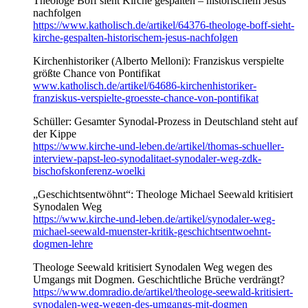
Theologe Boff sieht Kirche gespalten – historischem Jesus
nachfolgen
https://www.katholisch.de/artikel/64376-theologe-boff-sieht-
kirche-gespalten-historischem-jesus-nachfolgen
Kirchenhistoriker (Alberto Melloni): Franziskus verspielte
größte Chance von Pontifikat
www.katholisch.de/artikel/64686-kirchenhistoriker-
franziskus-verspielte-groesste-chance-von-pontifikat
Schüller: Gesamter Synodal-Prozess in Deutschland steht auf
der Kippe
https://www.kirche-und-leben.de/artikel/thomas-schueller-
interview-papst-leo-synodalitaet-synodaler-weg-zdk-
bischofskonferenz-woelki
„Geschichtsentwöhnt“: Theologe Michael Seewald kritisiert
Synodalen Weg
https://www.kirche-und-leben.de/artikel/synodaler-weg-
michael-seewald-muenster-kritik-geschichtsentwoehnt-
dogmen-lehre
Theologe Seewald kritisiert Synodalen Weg wegen des
Umgangs mit Dogmen. Geschichtliche Brüche verdrängt?
https://www.domradio.de/artikel/theologe-seewald-kritisiert-
synodalen-weg-wegen-des-umgangs-mit-dogmen