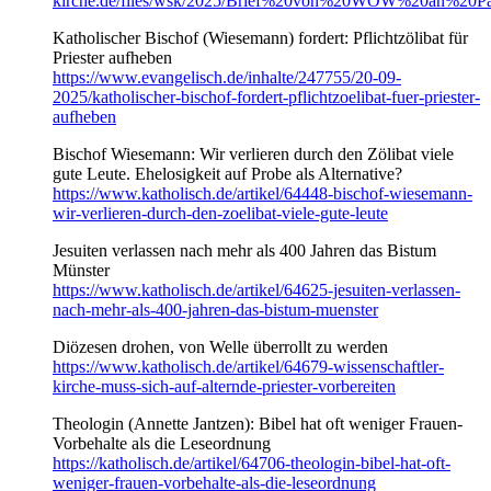
kirche.de/files/wsk/2025/Brief%20von%20WOW%20an%20P
Katholischer Bischof (Wiesemann) fordert: Pflichtzölibat für
Priester aufheben
https://www.evangelisch.de/inhalte/247755/20-09-
2025/katholischer-bischof-fordert-pflichtzoelibat-fuer-priester-
aufheben
Bischof Wiesemann: Wir verlieren durch den Zölibat viele
gute Leute. Ehelosigkeit auf Probe als Alternative?
https://www.katholisch.de/artikel/64448-bischof-wiesemann-
wir-verlieren-durch-den-zoelibat-viele-gute-leute
Jesuiten verlassen nach mehr als 400 Jahren das Bistum
Münster
https://www.katholisch.de/artikel/64625-jesuiten-verlassen-
nach-mehr-als-400-jahren-das-bistum-muenster
Diözesen drohen, von Welle überrollt zu werden
https://www.katholisch.de/artikel/64679-wissenschaftler-
kirche-muss-sich-auf-alternde-priester-vorbereiten
Theologin (Annette Jantzen): Bibel hat oft weniger Frauen-
Vorbehalte als die Leseordnung
https://katholisch.de/artikel/64706-theologin-bibel-hat-oft-
weniger-frauen-vorbehalte-als-die-leseordnung