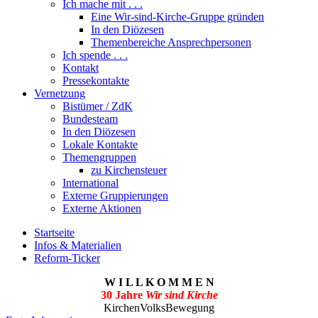
Ich mache mit . . .
Eine Wir-sind-Kirche-Gruppe gründen
In den Diözesen
Themenbereiche Ansprechpersonen
Ich spende . . .
Kontakt
Pressekontakte
Vernetzung
Bistümer / ZdK
Bundesteam
In den Diözesen
Lokale Kontakte
Themengruppen
zu Kirchensteuer
International
Externe Gruppierungen
Externe Aktionen
Startseite
Infos & Materialien
Reform-Ticker
W I L L K O M M E N
30 Jahre
Wir sind Kirche
KirchenVolksBewegung