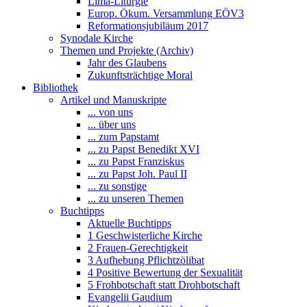
Lima-Liturgie
Europ. Ökum. Versammlung EÖV3
Reformationsjubiläum 2017
Synodale Kirche
Themen und Projekte (Archiv)
Jahr des Glaubens
Zukunftsträchtige Moral
Bibliothek
Artikel und Manuskripte
... von uns
... über uns
... zum Papstamt
... zu Papst Benedikt XVI
... zu Papst Franziskus
... zu Papst Joh. Paul II
... zu sonstige
... zu unseren Themen
Buchtipps
Aktuelle Buchtipps
1 Geschwisterliche Kirche
2 Frauen-Gerechtigkeit
3 Aufhebung Pflichtzölibat
4 Positive Bewertung der Sexualität
5 Frohbotschaft statt Drohbotschaft
Evangelii Gaudium