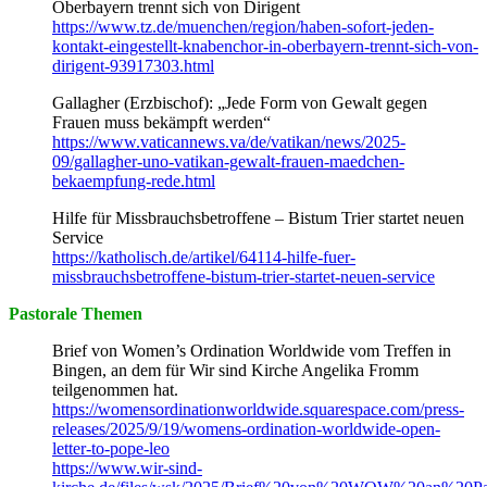
Oberbayern trennt sich von Dirigent
https://www.tz.de/muenchen/region/haben-sofort-jeden-
kontakt-eingestellt-knabenchor-in-oberbayern-trennt-sich-von-
dirigent-93917303.html
Gallagher (Erzbischof): „Jede Form von Gewalt gegen
Frauen muss bekämpft werden“
https://www.vaticannews.va/de/vatikan/news/2025-
09/gallagher-uno-vatikan-gewalt-frauen-maedchen-
bekaempfung-rede.html
Hilfe für Missbrauchsbetroffene – Bistum Trier startet neuen
Service
https://katholisch.de/artikel/64114-hilfe-fuer-
missbrauchsbetroffene-bistum-trier-startet-neuen-service
Pastorale Themen
Brief von Women’s Ordination Worldwide vom Treffen in
Bingen, an dem für Wir sind Kirche Angelika Fromm
teilgenommen hat.
https://womensordinationworldwide.squarespace.com/press-
releases/2025/9/19/womens-ordination-worldwide-open-
letter-to-pope-leo
https://www.wir-sind-