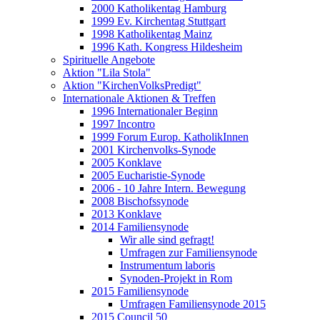
2000 Katholikentag Hamburg
1999 Ev. Kirchentag Stuttgart
1998 Katholikentag Mainz
1996 Kath. Kongress Hildesheim
Spirituelle Angebote
Aktion "Lila Stola"
Aktion "KirchenVolksPredigt"
Internationale Aktionen & Treffen
1996 Internationaler Beginn
1997 Incontro
1999 Forum Europ. KatholikInnen
2001 Kirchenvolks-Synode
2005 Konklave
2005 Eucharistie-Synode
2006 - 10 Jahre Intern. Bewegung
2008 Bischofssynode
2013 Konklave
2014 Familiensynode
Wir alle sind gefragt!
Umfragen zur Familiensynode
Instrumentum laboris
Synoden-Projekt in Rom
2015 Familiensynode
Umfragen Familiensynode 2015
2015 Council 50