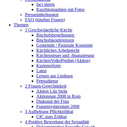
fact sheets
Kurzbiographien mit Fotos
Pressemitteilungen
FAQ (häufige Fragen)
Themen
1 Geschwisterliche Kirche
Bischofsbestellungen
Bischofskonferenzen
Gemeinde / Pastorale Konzepte
Kirchliches Arbeitsrecht
Kirchensteuer und -finanzierung
KirchenVolksPredigt (Aktion)
Kurienreform
Laien
Lernen aus Limburg
Petrusdienst
2 Frauen-Gerechtigkeit
Aktion Lila Stola
Aktionstag 2008 in Rom
Diakonat der Frau
Frauensymposium 2008
3 Aufhebung Pflichtzölibat
CIC zum Zölibat
4 Positive Bewertung der Sexualität
Dokumentation Sexuelle Gewalt