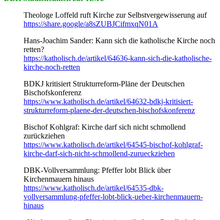
Theologe Loffeld ruft Kirche zur Selbstvergewisserung auf
https://share.google/a8sZUBJCifmxqN01A
Hans-Joachim Sander: Kann sich die katholische Kirche noch
retten?
https://katholisch.de/artikel/64636-kann-sich-die-katholische-
kirche-noch-retten
BDKJ kritisiert Strukturreform-Pläne der Deutschen
Bischofskonferenz
https://www.katholisch.de/artikel/64632-bdkj-kritisiert-
strukturreform-plaene-der-deutschen-bischofskonferenz
Bischof Kohlgraf: Kirche darf sich nicht schmollend
zurückziehen
https://www.katholisch.de/artikel/64545-bischof-kohlgraf-
kirche-darf-sich-nicht-schmollend-zurueckziehen
DBK-Vollversammlung: Pfeffer lobt Blick über
Kirchenmauern hinaus
https://www.katholisch.de/artikel/64535-dbk-
vollversammlung-pfeffer-lobt-blick-ueber-kirchenmauern-
hinaus