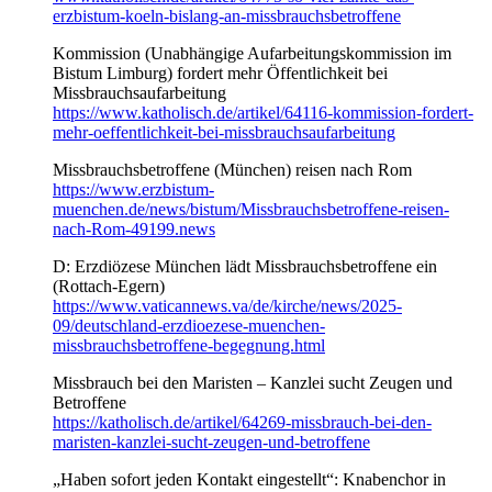
erzbistum-koeln-bislang-an-missbrauchsbetroffene
Kommission (Unabhängige Aufarbeitungskommission im
Bistum Limburg) fordert mehr Öffentlichkeit bei
Missbrauchsaufarbeitung
https://www.katholisch.de/artikel/64116-kommission-fordert-
mehr-oeffentlichkeit-bei-missbrauchsaufarbeitung
Missbrauchsbetroffene (München) reisen nach Rom
https://www.erzbistum-
muenchen.de/news/bistum/Missbrauchsbetroffene-reisen-
nach-Rom-49199.news
D: Erzdiözese München lädt Missbrauchsbetroffene ein
(Rottach-Egern)
https://www.vaticannews.va/de/kirche/news/2025-
09/deutschland-erzdioezese-muenchen-
missbrauchsbetroffene-begegnung.html
Missbrauch bei den Maristen – Kanzlei sucht Zeugen und
Betroffene
https://katholisch.de/artikel/64269-missbrauch-bei-den-
maristen-kanzlei-sucht-zeugen-und-betroffene
„Haben sofort jeden Kontakt eingestellt“: Knabenchor in