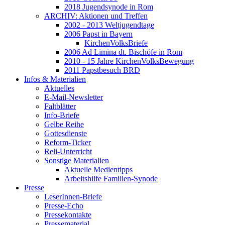
2018 Jugendsynode in Rom
ARCHIV: Aktionen und Treffen
2002 - 2013 Weltjugendtage
2006 Papst in Bayern
KirchenVolksBriefe
2006 Ad Limina dt. Bischöfe in Rom
2010 - 15 Jahre KirchenVolksBewegung
2011 Papstbesuch BRD
Infos & Materialien
Aktuelles
E-Mail-Newsletter
Faltblätter
Info-Briefe
Gelbe Reihe
Gottesdienste
Reform-Ticker
Reli-Unterricht
Sonstige Materialien
Aktuelle Medientipps
Arbeitshilfe Familien-Synode
Presse
LeserInnen-Briefe
Presse-Echo
Pressekontakte
Pressematerial