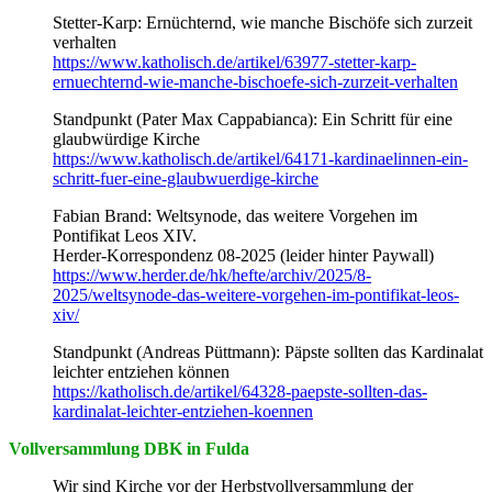
Stetter-Karp: Ernüchternd, wie manche Bischöfe sich zurzeit
verhalten
https://www.katholisch.de/artikel/63977-stetter-karp-
ernuechternd-wie-manche-bischoefe-sich-zurzeit-verhalten
Standpunkt (Pater Max Cappabianca): Ein Schritt für eine
glaubwürdige Kirche
https://www.katholisch.de/artikel/64171-kardinaelinnen-ein-
schritt-fuer-eine-glaubwuerdige-kirche
Fabian Brand: Weltsynode, das weitere Vorgehen im
Pontifikat Leos XIV.
Herder-Korrespondenz 08-2025 (leider hinter Paywall)
https://www.herder.de/hk/hefte/archiv/2025/8-
2025/weltsynode-das-weitere-vorgehen-im-pontifikat-leos-
xiv/
Standpunkt (Andreas Püttmann): Päpste sollten das Kardinalat
leichter entziehen können
https://katholisch.de/artikel/64328-paepste-sollten-das-
kardinalat-leichter-entziehen-koennen
Vollversammlung DBK in Fulda
Wir sind Kirche vor der Herbstvollversammlung der