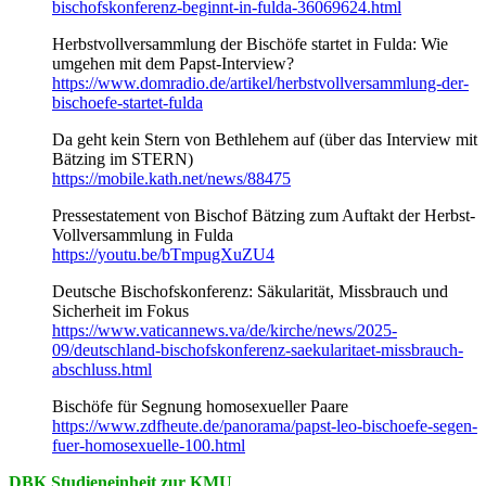
bischofskonferenz-beginnt-in-fulda-36069624.html
Herbstvollversammlung der Bischöfe startet in Fulda: Wie
umgehen mit dem Papst-Interview?
https://www.domradio.de/artikel/herbstvollversammlung-der-
bischoefe-startet-fulda
Da geht kein Stern von Bethlehem auf (über das Interview mit
Bätzing im STERN)
https://mobile.kath.net/news/88475
Pressestatement von Bischof Bätzing zum Auftakt der Herbst-
Vollversammlung in Fulda
https://youtu.be/bTmpugXuZU4
Deutsche Bischofskonferenz: Säkularität, Missbrauch und
Sicherheit im Fokus
https://www.vaticannews.va/de/kirche/news/2025-
09/deutschland-bischofskonferenz-saekularitaet-missbrauch-
abschluss.html
Bischöfe für Segnung homosexueller Paare
https://www.zdfheute.de/panorama/papst-leo-bischoefe-segen-
fuer-homosexuelle-100.html
DBK Studieneinheit zur KMU