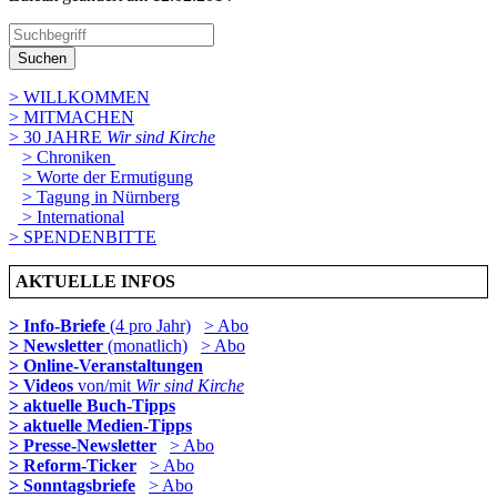
Suchen
> WILLKOMMEN
> MITMACHEN
> 30 JAHRE
Wir sind Kirche
> Chroniken
> Worte der Ermutigung
> Tagung in Nürnberg
> International
> SPENDENBITTE
AKTUELLE INFOS
> Info-Briefe
(4 pro Jahr)
> Abo
> Newsletter
(monatlich)
> Abo
> Online-Veranstaltungen
> Videos
von/mit
Wir sind Kirche
> aktuelle Buch-Tipps
> aktuelle Medien-Tipps
> Presse-Newsletter
> Abo
> Reform-Ticker
> Abo
> Sonntagsbriefe
> Abo