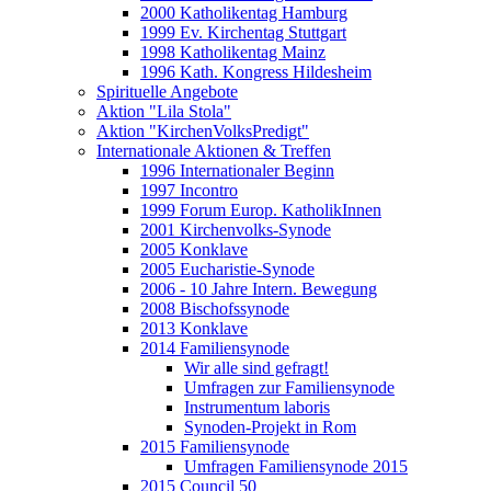
2000 Katholikentag Hamburg
1999 Ev. Kirchentag Stuttgart
1998 Katholikentag Mainz
1996 Kath. Kongress Hildesheim
Spirituelle Angebote
Aktion "Lila Stola"
Aktion "KirchenVolksPredigt"
Internationale Aktionen & Treffen
1996 Internationaler Beginn
1997 Incontro
1999 Forum Europ. KatholikInnen
2001 Kirchenvolks-Synode
2005 Konklave
2005 Eucharistie-Synode
2006 - 10 Jahre Intern. Bewegung
2008 Bischofssynode
2013 Konklave
2014 Familiensynode
Wir alle sind gefragt!
Umfragen zur Familiensynode
Instrumentum laboris
Synoden-Projekt in Rom
2015 Familiensynode
Umfragen Familiensynode 2015
2015 Council 50