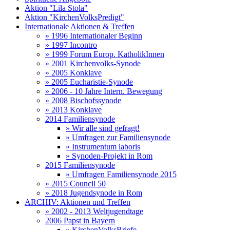
Aktion "Lila Stola"
Aktion "KirchenVolksPredigt"
Internationale Aktionen & Treffen
» 1996 Internationaler Beginn
» 1997 Incontro
» 1999 Forum Europ. KatholikInnen
» 2001 Kirchenvolks-Synode
» 2005 Konklave
» 2005 Eucharistie-Synode
» 2006 - 10 Jahre Intern. Bewegung
» 2008 Bischofssynode
» 2013 Konklave
2014 Familiensynode
» Wir alle sind gefragt!
» Umfragen zur Familiensynode
» Instrumentum laboris
» Synoden-Projekt in Rom
2015 Familiensynode
» Umfragen Familiensynode 2015
» 2015 Council 50
» 2018 Jugendsynode in Rom
ARCHIV: Aktionen und Treffen
» 2002 - 2013 Weltjugendtage
2006 Papst in Bayern
» KirchenVolksBriefe