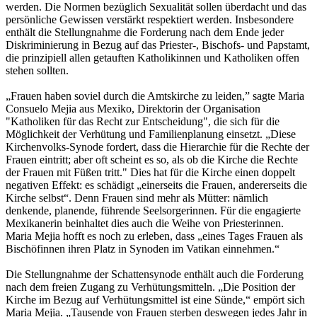
werden. Die Normen bezüglich Sexualität sollen überdacht und das
persönliche Gewissen verstärkt respektiert werden. Insbesondere
enthält die Stellungnahme die Forderung nach dem Ende jeder
Diskriminierung in Bezug auf das Priester-, Bischofs- und Papstamt,
die prinzipiell allen getauften Katholikinnen und Katholiken offen
stehen sollten.
„Frauen haben soviel durch die Amtskirche zu leiden,” sagte Maria
Consuelo Mejia aus Mexiko, Direktorin der Organisation
"Katholiken für das Recht zur Entscheidung", die sich für die
Möglichkeit der Verhütung und Familienplanung einsetzt. „Diese
Kirchenvolks-Synode fordert, dass die Hierarchie für die Rechte der
Frauen eintritt; aber oft scheint es so, als ob die Kirche die Rechte
der Frauen mit Füßen tritt." Dies hat für die Kirche einen doppelt
negativen Effekt: es schädigt „einerseits die Frauen, andererseits die
Kirche selbst“. Denn Frauen sind mehr als Mütter: nämlich
denkende, planende, führende Seelsorgerinnen. Für die engagierte
Mexikanerin beinhaltet dies auch die Weihe von Priesterinnen.
Maria Mejia hofft es noch zu erleben, dass „eines Tages Frauen als
Bischöfinnen ihren Platz in Synoden im Vatikan einnehmen.“
Die Stellungnahme der Schattensynode enthält auch die Forderung
nach dem freien Zugang zu Verhütungsmitteln. „Die Position der
Kirche im Bezug auf Verhütungsmittel ist eine Sünde,“ empört sich
Maria Mejia. „Tausende von Frauen sterben deswegen jedes Jahr in