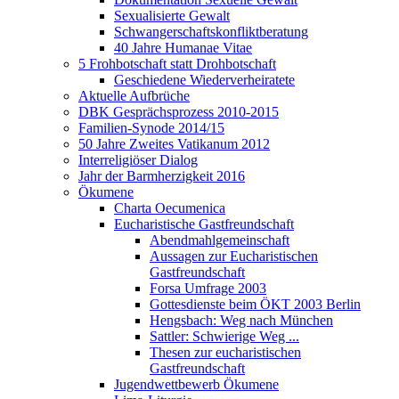
Sexualisierte Gewalt
Schwangerschaftskonfliktberatung
40 Jahre Humanae Vitae
5 Frohbotschaft statt Drohbotschaft
Geschiedene Wiederverheiratete
Aktuelle Aufbrüche
DBK Gesprächsprozess 2010-2015
Familien-Synode 2014/15
50 Jahre Zweites Vatikanum 2012
Interreligiöser Dialog
Jahr der Barmherzigkeit 2016
Ökumene
Charta Oecumenica
Eucharistische Gastfreundschaft
Abendmahlgemeinschaft
Aussagen zur Eucharistischen
Gastfreundschaft
Forsa Umfrage 2003
Gottesdienste beim ÖKT 2003 Berlin
Hengsbach: Weg nach München
Sattler: Schwierige Weg ...
Thesen zur eucharistischen
Gastfreundschaft
Jugendwettbewerb Ökumene