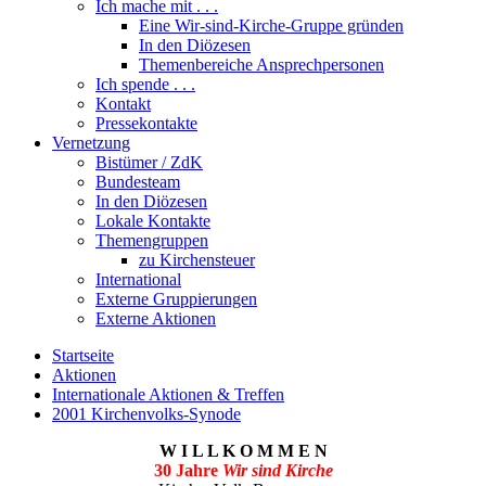
Ich mache mit . . .
Eine Wir-sind-Kirche-Gruppe gründen
In den Diözesen
Themenbereiche Ansprechpersonen
Ich spende . . .
Kontakt
Pressekontakte
Vernetzung
Bistümer / ZdK
Bundesteam
In den Diözesen
Lokale Kontakte
Themengruppen
zu Kirchensteuer
International
Externe Gruppierungen
Externe Aktionen
Startseite
Aktionen
Internationale Aktionen & Treffen
2001 Kirchenvolks-Synode
W I L L K O M M E N
30 Jahre
Wir sind Kirche