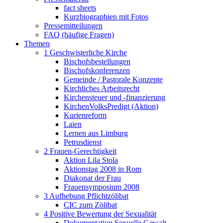
fact sheets
Kurzbiographien mit Fotos
Pressemitteilungen
FAQ (häufige Fragen)
Themen
1 Geschwisterliche Kirche
Bischofsbestellungen
Bischofskonferenzen
Gemeinde / Pastorale Konzepte
Kirchliches Arbeitsrecht
Kirchensteuer und -finanzierung
KirchenVolksPredigt (Aktion)
Kurienreform
Laien
Lernen aus Limburg
Petrusdienst
2 Frauen-Gerechtigkeit
Aktion Lila Stola
Aktionstag 2008 in Rom
Diakonat der Frau
Frauensymposium 2008
3 Aufhebung Pflichtzölibat
CIC zum Zölibat
4 Positive Bewertung der Sexualität
Dokumentation Sexuelle Gewalt