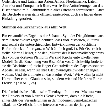
Ordensleute und Laien, aus Asien, Afrika, Nordamerika, Latein-
Amerika und Europa nach Rom, wo sie ihre Anforderungen an das
Bischofsamt im 21.Jahrhundert in aller Offenheit formulierten. Auch
die Bischöfe waren ganz offiziell eingeladen, doch sie haben diese
Einladung ignoriert.
Stimmen des Kirchenvolk aus aller Welt
Ein erstaunliches Ergebnis der Schatten-Synode: Die „Stimmen aus
dem Kirchenvolk“ zeigen deutlich, dass trotz historisch, kulturell
und sozial sehr unterschiedlicher Entwicklungen der kirchliche
Reformdruck auf der ganzen Welt ähnlich groß ist. Für Österreich
stellte Martha Heizer, eine der „Mütter“ des Kirchenvolksbegehrens,
das von der dortigen Plattform Wir sind Kirche entwickelte neue
Modell für die Ernennung von Bischöfen vor. Gleichzeitig forderte
sie die Bischöfe auf, nicht länger Generalvikare des Papstes sondern
Apostel zu sein, wenn sie ihre Glaubwürdigkeit wieder erlangen
wollten. Und sie erinnerte an das Paulus-Wort: "Wir wollen ja nicht
Herren über euren Glauben sein, sondern wir sind Helfer zu Eurer
Freude." (2 Kor 1, 24).
Die feministische afrikanische Theologin Philomena Mwaura von
der Universität von Nairobi (Kenia) forderte, dass die Kirche,
angesichts der Veränderungen in der modernen demokratischen
säkularen Gesellschaft, die Interessen vor allem der jungen