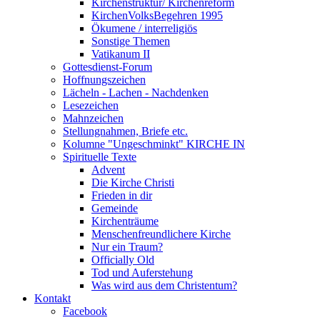
Kirchenstruktur/ Kirchenreform
KirchenVolksBegehren 1995
Ökumene / interreligiös
Sonstige Themen
Vatikanum II
Gottesdienst-Forum
Hoffnungszeichen
Lächeln - Lachen - Nachdenken
Lesezeichen
Mahnzeichen
Stellungnahmen, Briefe etc.
Kolumne "Ungeschminkt" KIRCHE IN
Spirituelle Texte
Advent
Die Kirche Christi
Frieden in dir
Gemeinde
Kirchenträume
Menschenfreundlichere Kirche
Nur ein Traum?
Officially Old
Tod und Auferstehung
Was wird aus dem Christentum?
Kontakt
Facebook