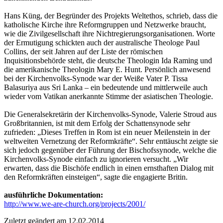
Hans Küng, der Begründer des Projekts Weltethos, schrieb, dass die
katholische Kirche ihre Reformgruppen und Netzwerke braucht,
wie die Zivilgesellschaft ihre Nichtregierungsorganisationen. Worte
der Ermutigung schickten auch der australische Theologe Paul
Collins, der seit Jahren auf der Liste der römischen
Inquisitionsbehörde steht, die deutsche Theologin Ida Raming und
die amerikanische Theologin Mary E. Hunt. Persönlich anwesend
bei der Kirchenvolks-Synode war der Weiße Vater P. Tissa
Balasuriya aus Sri Lanka – ein bedeutende und mittlerweile auch
wieder vom Vatikan anerkannte Stimme der asiatischen Theologie.
Die Generalsekretärin der Kirchenvolks-Synode, Valerie Stroud aus
Großbritannien, ist mit dem Erfolg der Schattensynode sehr
zufrieden: „Dieses Treffen in Rom ist ein neuer Meilenstein in der
weltweiten Vernetzung der Reformkräfte“. Sehr enttäuscht zeigte sie
sich jedoch gegenüber der Führung der Bischofssynode, welche die
Kirchenvolks-Synode einfach zu ignorieren versucht. „Wir
erwarten, dass die Bischöfe endlich in einen ernsthaften Dialog mit
den Reformkräften einsteigen“, sagte die engagierte Britin.
ausführliche Dokumentation:
http://www.we-are-church.org/projects/2001/
Zuletzt geändert am 12­.02.2014