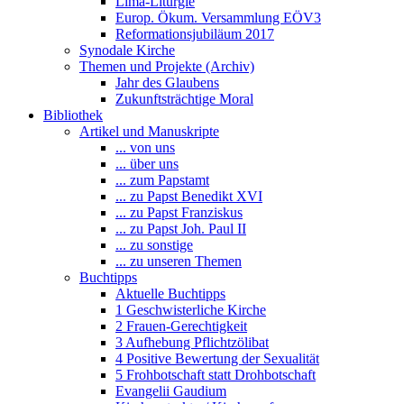
Lima-Liturgie
Europ. Ökum. Versammlung EÖV3
Reformationsjubiläum 2017
Synodale Kirche
Themen und Projekte (Archiv)
Jahr des Glaubens
Zukunftsträchtige Moral
Bibliothek
Artikel und Manuskripte
... von uns
... über uns
... zum Papstamt
... zu Papst Benedikt XVI
... zu Papst Franziskus
... zu Papst Joh. Paul II
... zu sonstige
... zu unseren Themen
Buchtipps
Aktuelle Buchtipps
1 Geschwisterliche Kirche
2 Frauen-Gerechtigkeit
3 Aufhebung Pflichtzölibat
4 Positive Bewertung der Sexualität
5 Frohbotschaft statt Drohbotschaft
Evangelii Gaudium