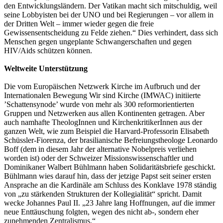
den Entwicklungsländern. Der Vatikan macht sich mitschuldig, weil
seine Lobbyisten bei der UNO und bei Regierungen – vor allem in
der Dritten Welt – immer wieder gegen die freie
Gewissensentscheidung zu Felde ziehen.“ Dies verhindert, dass sich
Menschen gegen ungeplante Schwangerschaften und gegen
HIV/Aids schützen können.
Weltweite Unterstützung
Die vom Europäischen Netzwerk Kirche im Aufbruch und der
Internationalen Bewegung Wir sind Kirche (IMWAC) initiierte
’Schattensynode’ wurde von mehr als 300 reformorientierten
Gruppen und Netzwerken aus allen Kontinenten getragen. Aber
auch namhafte TheologInnen und KirchenkritikerInnen aus der
ganzen Welt, wie zum Beispiel die Harvard-Professorin Elisabeth
Schüssler-Fiorenza, der brasilianische Befreiungstheologe Leonardo
Boff (dem in diesem Jahr der alternative Nobelpreis verliehen
worden ist) oder der Schweizer Missionswissenschaftler und
Dominikaner Walbert Bühlmann haben Solidaritätsbriefe geschickt.
Bühlmann wies darauf hin, dass der jetzige Papst seit seiner ersten
Ansprache an die Kardinäle am Schluss des Konklave 1978 ständig
von „zu stärkenden Strukturen der Kollegialität“ spricht. Damit
wecke Johannes Paul II. „23 Jahre lang Hoffnungen, auf die immer
neue Enttäuschung folgten, wegen des nicht ab-, sondern eher
zunehmenden Zentralismus.“