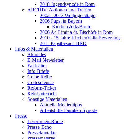
2018 Jugendsynode in Rom
ARCHIV: Aktionen und Treffen
2002 - 2013 Weltjugendtage
2006 Papst in Bayern
KirchenVolksBriefe
2006 Ad Limina dt. Bischöfe in Rom
2010 - 15 Jahre KirchenVolksBewegung
2011 Papstbesuch BRD
Infos & Materialien
Aktuelles
E-Mail-Newsletter
Faltblätter
Info-Briefe
Gelbe Reihe
Gottesdienste
Reform-Ticker
Reli-Unterricht
Sonstige Materialien
Aktuelle Medientipps
Arbeitshilfe Familien-Synode
Presse
LeserInnen-Briefe
Presse-Echo
Pressekontakte
Pressematerial