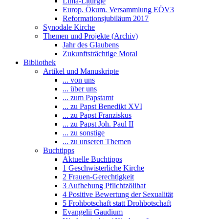
Lima-Liturgie
Europ. Ökum. Versammlung EÖV3
Reformationsjubiläum 2017
Synodale Kirche
Themen und Projekte (Archiv)
Jahr des Glaubens
Zukunftsträchtige Moral
Bibliothek
Artikel und Manuskripte
... von uns
... über uns
... zum Papstamt
... zu Papst Benedikt XVI
... zu Papst Franziskus
... zu Papst Joh. Paul II
... zu sonstige
... zu unseren Themen
Buchtipps
Aktuelle Buchtipps
1 Geschwisterliche Kirche
2 Frauen-Gerechtigkeit
3 Aufhebung Pflichtzölibat
4 Positive Bewertung der Sexualität
5 Frohbotschaft statt Drohbotschaft
Evangelii Gaudium