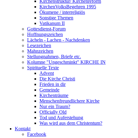
Kirchenstruktur/ Kirchenreform
KirchenVolksBegehren 1995
Ökumene / interreligiös
Sonstige Themen
Vatikanum II
Gottesdienst-Forum
Hoffnungszeichen
Lächeln - Lachen - Nachdenken
Lesezeichen
Mahnzeichen
Stellungnahmen, Briefe etc.
Kolumne "Ungeschminkt" KIRCHE IN
Spirituelle Texte
Advent
Die Kirche Christi
Frieden in dir
Gemeinde
Kirchenträume
Menschenfreundlichere Kirche
Nur ein Traum?
Officially Old
Tod und Auferstehung
Was wird aus dem Christentum?
Kontakt
Facebook