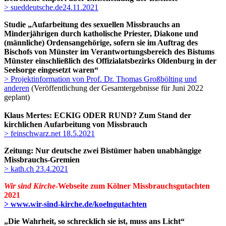
> sueddeutsche.de24.11.2021
Studie „Aufarbeitung des sexuellen Missbrauchs an
Minderjährigen durch katholische Priester, Diakone und
(männliche) Ordensangehörige, sofern sie im Auftrag des
Bischofs von Münster im Verantwortungsbereich des Bistums
Münster einschließlich des Offizialatsbezirks Oldenburg in der
Seelsorge eingesetzt waren“
> Projektinformation von Prof. Dr. Thomas Großbölting und
anderen
(Veröffentlichung der Gesamtergebnisse für Juni 2022
geplant)
Klaus Mert
es: ECKIG ODER RUND? Zum Stand der
kirchlichen Aufarbeitung von Missbrauch
> feinschwarz.net 18.5.2021
Zeitung: Nur deutsche zwei Bistümer haben unabhängige
Missbrauchs-Gremien
> kath.ch 23.4.2021
Wir sind Kirche
-Webseite zum Kölner Missbrauchsgutachten
2021
> www.wir-sind-kirche.de/koelngutachten
„Die Wahrheit, so schrecklich sie ist, muss ans Licht“