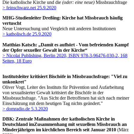
Die katholische Kirche und die
(oder: eine neue)
Missbrauchfrage
> feinschwarz.net 25.9.2020
MHG-Studienleiter Dreßing: Kirche hat Missbrauch häufig
vertuscht
Neue Untersuchung und Vergleich mit anderen Institutionen
> katholisch.de 25.9.2020
Matthias Katsch: „Damit es aufhört - Vom befreienden Kampf
der Opfer sexueller Gewalt in der Kirche“
> Nicolai Publishing, Berlin 2020, ISBN 978-3-96476-030-2, 168
Seiten, 18 Euro
Institutsleiter kritisiert Bischöfe in Missbrauchsfrage: "Viel zu
unkonkret"
Oliver Vogt, Leiter des Instituts für Prävention und Aufarbeitung
von sexualisierter Gewalt kritisiert die Bischöfe in der
Missbrauchsfrage. "Aus Sicht der Betroffenen hat sich nach meiner
Einschätzung mit dem heutigen Tag nichts geändert."
> domradio.de 5.3.2020
DBK: Zentrale Maßnahmen der katholischen Kirche in
Deutschland imZusammenhang mit sexuellem Missbrauch an
Minderjährigen im kirchlichen Bereich seit Januar 2010
(März