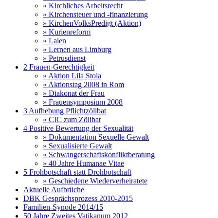
» Kirchliches Arbeitsrecht
» Kirchensteuer und -finanzierung
» KirchenVolksPredigt (Aktion)
» Kurienreform
» Laien
» Lernen aus Limburg
» Petrusdienst
2 Frauen-Gerechtigkeit
» Aktion Lila Stola
» Aktionstag 2008 in Rom
» Diakonat der Frau
» Frauensymposium 2008
3 Aufhebung Pflichtzölibat
» CIC zum Zölibat
4 Positive Bewertung der Sexualität
» Dokumentation Sexuelle Gewalt
» Sexualisierte Gewalt
» Schwangerschaftskonfliktberatung
» 40 Jahre Humanae Vitae
5 Frohbotschaft statt Drohbotschaft
» Geschiedene Wiederverheiratete
Aktuelle Aufbrüche
DBK Gesprächsprozess 2010-2015
Familien-Synode 2014/15
50 Jahre Zweites Vatikanum 2012