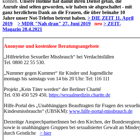
können.
Unsere Hotline hat damit ihren Dienst getan, die
Anrufe sind selten geworden, wir haben sie abgeschaltet - mit
ganz herzlichem Dank an die Frauen, die über beinahe 10
Jahre unser Not-Telefon betreut haben.
> DIE ZEIT 11. April
2019
> MDR "Nah dran" 27. Juni 2019
neu
> ZEIT-
Magazin 28.4.2021
Anonyme und kostenlose Beratungsangebote
„Hilfetelefon Sexueller Missbrauch“ bei Verdachtsfällen
Tel. 0800 22 55 530.
„Nummer gegen Kummer“ für Kinder und Jugendliche
montags bis samstags von 14 bis 20 Uhr: Tel: 116 111
Projekt „Kein Täter werden“ der Berliner Charité
Tel. 030 450 529 450,
https://sexualmedizin.charite.de
Hilfe-Portal des „Unabhängigen Beauftragten für Fragen des sexuell
Kindesmissbrauchs“ (UBSKM):
www.hilfe-portal-missbrauch.de
Derzeitige AnsprechpartnerInnen bei den Kirchen, der Bundesregier
sowie in unabhängigen Gruppen bei sexualisierter Gewalt an Minder
durch Geistliche
> hier