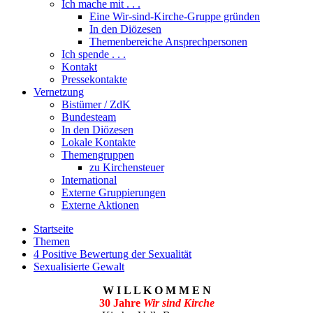
Ich mache mit . . .
Eine Wir-sind-Kirche-Gruppe gründen
In den Diözesen
Themenbereiche Ansprechpersonen
Ich spende . . .
Kontakt
Pressekontakte
Vernetzung
Bistümer / ZdK
Bundesteam
In den Diözesen
Lokale Kontakte
Themengruppen
zu Kirchensteuer
International
Externe Gruppierungen
Externe Aktionen
Startseite
Themen
4 Positive Bewertung der Sexualität
Sexualisierte Gewalt
W I L L K O M M E N
30 Jahre
Wir sind Kirche