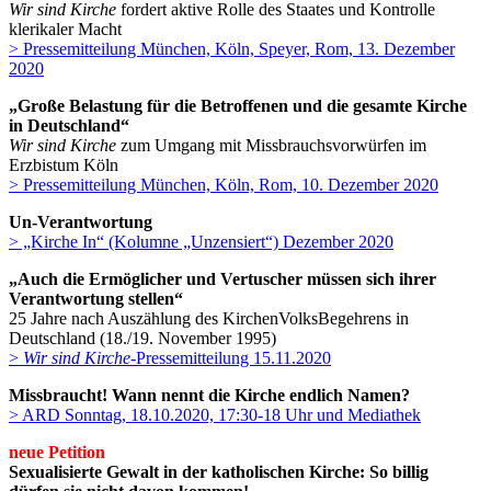
Wir sind Kirche
fordert aktive Rolle des Staates und Kontrolle
klerikaler Macht
> Pressemitteilung München, Köln, Speyer, Rom, 13. Dezember
2020
„Große Belastung für die Betroffenen und die gesamte Kirche
in Deutschland“
Wir sind Kirche
zum Umgang mit Missbrauchsvorwürfen im
Erzbistum Köln
> Pressemitteilung München, Köln, Rom, 10. Dezember 2020
Un-Verantwortung
> „Kirche In“ (Kolumne „Unzensiert“) Dezember 2020
„Auch die Ermöglicher und Vertuscher müssen sich ihrer
Verantwortung stellen“
25 Jahre nach Auszählung des KirchenVolksBegehrens in
Deutschland (18./19. November 1995)
>
Wir sind Kirche
-Pressemitteilung 15.11.2020
Missbraucht! Wann nennt die Kirche endlich Namen?
> ARD Sonntag, 18.10.2020, 17:30-18 Uhr und Mediathek
neue Petition
Sexualisierte Gewalt in der katholischen Kirche: So billig