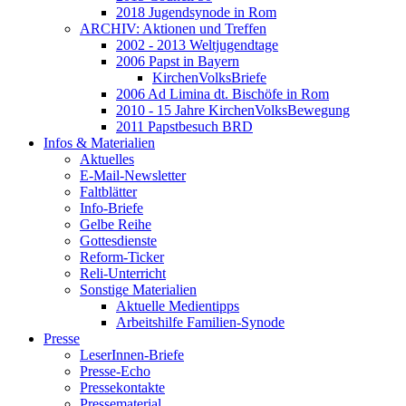
2018 Jugendsynode in Rom
ARCHIV: Aktionen und Treffen
2002 - 2013 Weltjugendtage
2006 Papst in Bayern
KirchenVolksBriefe
2006 Ad Limina dt. Bischöfe in Rom
2010 - 15 Jahre KirchenVolksBewegung
2011 Papstbesuch BRD
Infos & Materialien
Aktuelles
E-Mail-Newsletter
Faltblätter
Info-Briefe
Gelbe Reihe
Gottesdienste
Reform-Ticker
Reli-Unterricht
Sonstige Materialien
Aktuelle Medientipps
Arbeitshilfe Familien-Synode
Presse
LeserInnen-Briefe
Presse-Echo
Pressekontakte
Pressematerial