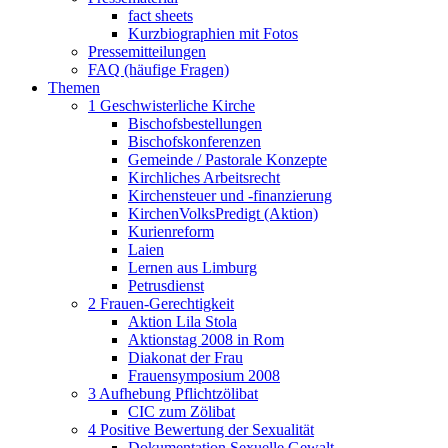
fact sheets
Kurzbiographien mit Fotos
Pressemitteilungen
FAQ (häufige Fragen)
Themen
1 Geschwisterliche Kirche
Bischofsbestellungen
Bischofskonferenzen
Gemeinde / Pastorale Konzepte
Kirchliches Arbeitsrecht
Kirchensteuer und -finanzierung
KirchenVolksPredigt (Aktion)
Kurienreform
Laien
Lernen aus Limburg
Petrusdienst
2 Frauen-Gerechtigkeit
Aktion Lila Stola
Aktionstag 2008 in Rom
Diakonat der Frau
Frauensymposium 2008
3 Aufhebung Pflichtzölibat
CIC zum Zölibat
4 Positive Bewertung der Sexualität
Dokumentation Sexuelle Gewalt