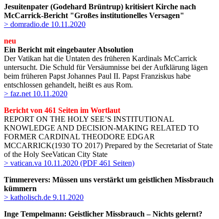
Jesuitenpater (Godehard Brüntrup) kritisiert Kirche nach
McCarrick-Bericht "Großes institutionelles Versagen"
> domradio.de 10.11.2020
neu
Ein Bericht mit eingebauter Absolution
Der Vatikan hat die Untaten des früheren Kardinals McCarrick
untersucht. Die Schuld für Versäumnisse bei der Aufklärung lägen
beim früheren Papst Johannes Paul II. Papst Franziskus habe
entschlossen gehandelt, heißt es aus Rom.
> faz.net 10.11.2020
Bericht von 461 Seiten im Wortlaut
REPORT ON THE HOLY SEE’S INSTITUTIONAL
KNOWLEDGE AND DECISION-MAKING RELATED TO
FORMER CARDINAL THEODORE EDGAR
MCCARRICK(1930 TO 2017) Prepared by the Secretariat of State
of the Holy SeeVatican City State
> vatican.va 10.11.2020 (PDF 461 Seiten)
Timmerevers: Müssen uns verstärkt um geistlichen Missbrauch
kümmern
> katholisch.de 9.11.2020
Inge Tempelmann: Geistlicher Missbrauch – Nichts gelernt?