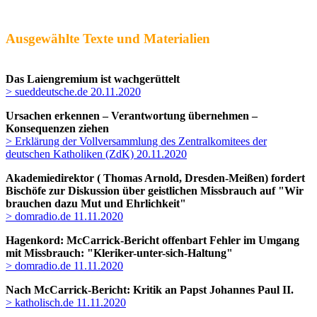
Ausgewählte Texte und Materialien
Das Laiengremium ist wachgerüttelt
> sueddeutsche.de 20.11.2020
Ursachen erkennen – Verantwortung übernehmen –
Konsequenzen ziehen
> Erklärung der Vollversammlung des Zentralkomitees der
deutschen Katholiken (ZdK) 20.11.2020
Akademiedirektor (
Thomas Arnold
, Dresden-Meißen)
fordert
Bischöfe zur Diskussion über geistlichen Missbrauch auf
"Wir
brauchen dazu Mut und Ehrlichkeit"
> domradio.de 11.11.2020
Hagenkord: McCarrick-Bericht offenbart Fehler im Umgang
mit Missbrauch
:
"Kleriker-unter-sich-Haltung"
> domradio.de 11.11.2020
Nach McCarrick-Bericht: Kritik an Papst Johannes Paul II.
> katholisch.de 11.11.2020