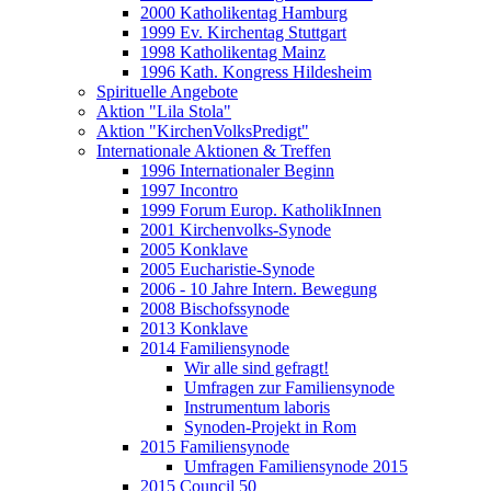
2000 Katholikentag Hamburg
1999 Ev. Kirchentag Stuttgart
1998 Katholikentag Mainz
1996 Kath. Kongress Hildesheim
Spirituelle Angebote
Aktion "Lila Stola"
Aktion "KirchenVolksPredigt"
Internationale Aktionen & Treffen
1996 Internationaler Beginn
1997 Incontro
1999 Forum Europ. KatholikInnen
2001 Kirchenvolks-Synode
2005 Konklave
2005 Eucharistie-Synode
2006 - 10 Jahre Intern. Bewegung
2008 Bischofssynode
2013 Konklave
2014 Familiensynode
Wir alle sind gefragt!
Umfragen zur Familiensynode
Instrumentum laboris
Synoden-Projekt in Rom
2015 Familiensynode
Umfragen Familiensynode 2015
2015 Council 50