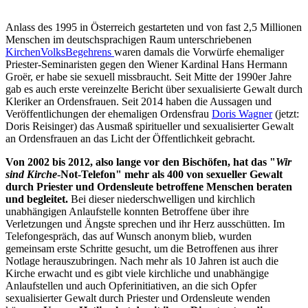
Anlass des 1995 in Österreich gestarteten und von fast 2,5 Millionen
Menschen im deutschsprachigen Raum unterschriebenen
KirchenVolksBegehrens
waren damals die Vorwürfe ehemaliger
Priester-Seminaristen gegen den Wiener Kardinal Hans Hermann
Groër, er habe sie sexuell missbraucht. Seit Mitte der 1990er Jahre
gab es auch erste vereinzelte Bericht über sexualisierte Gewalt durch
Kleriker an Ordensfrauen. Seit 2014 haben die Aussagen und
Veröffentlichungen der ehemaligen Ordensfrau
Doris Wagner
(jetzt:
Doris Reisinger) das Ausmaß spiritueller und sexualisierter Gewalt
an Ordensfrauen an das Licht der Öffentlichkeit gebracht.
Von 2002 bis 2012, also lange vor den Bischöfen, hat das "
Wir
sind Kirche
-Not-Telefon" mehr als 400 von sexueller Gewalt
durch Priester und Ordensleute betroffene Menschen beraten
und begleitet.
Bei dieser niederschwelligen und kirchlich
unabhängigen Anlaufstelle konnten Betroffene über ihre
Verletzungen und Ängste sprechen und ihr Herz ausschütten. Im
Telefongespräch, das auf Wunsch anonym blieb, wurden
gemeinsam erste Schritte gesucht, um die Betroffenen aus ihrer
Notlage herauszubringen. Nach mehr als 10 Jahren ist auch die
Kirche erwacht und es gibt viele kirchliche und unabhängige
Anlaufstellen und auch Opferinitiativen, an die sich Opfer
sexualisierter Gewalt durch Priester und Ordensleute wenden