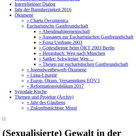
Interreligiöser Dialog
Jahr der Barmherzigkeit 2016
Ökumene
» Charta Oecumenica
Eucharistische Gastfreundschaft
» Abendmahlgemeinschaft
» Aussagen zur Eucharistischen Gastfreundschaft
» Forsa Umfrage 2003
» Gottesdienste beim ÖKT 2003 Berlin
» Hengsbach: Weg nach München
» Sattler: Schwierige Weg ...
» Thesen zur eucharistischen Gastfreundschaft
» Jugendwettbewerb Ökumene
» Lima-Liturgie
» Europ. Ökum. Versammlung EÖV3
» Reformationsjubiläum 2017
Synodale Kirche
Themen und Projekte (Archiv)
» Jahr des Glaubens
» Zukunftsträchtige Moral
|
|
(Sexualisierte) Gewalt in der