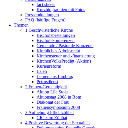
fact sheets
Kurzbiographien mit Fotos
Pressemitteilungen
FAQ (häufige Fragen)
Themen
1 Geschwisterliche Kirche
Bischofsbestellungen
Bischofskonferenzen
Gemeinde / Pastorale Konzepte
Kirchliches Arbeitsrecht
Kirchensteuer und -finanzierung
KirchenVolksPredigt (Aktion)
Kurienreform
Laien
Lernen aus Limburg
Petrusdienst
2 Frauen-Gerechtigkeit
Aktion Lila Stola
Aktionstag 2008 in Rom
Diakonat der Frau
Frauensymposium 2008
3 Aufhebung Pflichtzölibat
CIC zum Zölibat
4 Positive Bewertung der Sexualität
Dokumentation Sexuelle Gewalt