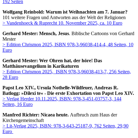
192 Seiten
Wolfgang Reinbold: Warum ist Weihnachten am 7. Januar?
101 weitere Fragen und Antworten aus der Welt der Religionen
> Vandenhoeck & Ruprecht 10. November 2025, ca. 10 Euro
Gerhard Mester: Mensch, Jesus
. Biblische Cartoons von Gerhard
Mester
> Edition Chrismon 2025, ISBN 978-3-96038-414-4, 48 Seiten, 10
Euro
Gerhard Mester: Wer Ohren hat, der höre! Das
Matthäusevangelium in Karikaturen
> Edition Chrismon 2025, ISBN 978-3-96038-413-7, 256 Seiten,
28 Euro
Papst Leo XIV., Ursula Nothelle-Wildfeuer, Andreas R.
Batlogg: »Dilexi te« - Die erste Exhortation von Papst Leo XIV.
> Verlag Herder 10.11.2025, ISBN: 978-3-451-03757-3, 144
Seiten, 16 Euro
Manfred Richter: Nicaea heute.
Aufbruch zum Haus der
Kirchengemeinschaft
> Lit-Verlag 2025, ISBN: 978-3-643-25187-9, 762 Seiten, 29,90
Euro