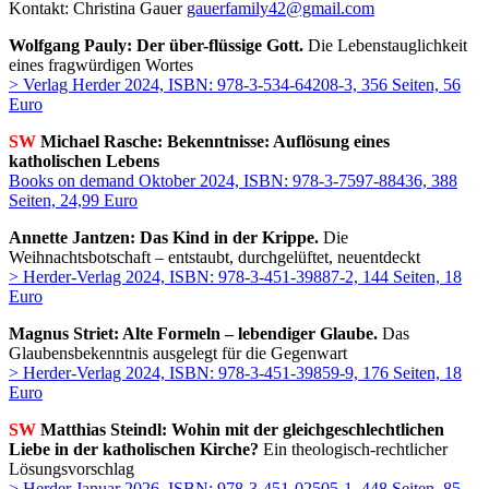
Kontakt: Christina Gauer
gauerfamily42@gmail.com
Wolfgang Pauly: Der über-flüssige Gott.
Die Lebenstauglichkeit
eines fragwürdigen Wortes
> Verlag Herder 2024, ISBN: 978-3-534-64208-3, 356 Seiten, 56
Euro
SW
Michael Rasche: Bekenntnisse: Auflösung eines
katholischen Lebens
Books on demand Oktober 2024, ISBN: 978-3-7597-88436, 388
Seiten, 24,99 Euro
Annette Jantzen: Das Kind in der Krippe.
Die
Weihnachtsbotschaft – entstaubt, durchgelüftet, neuentdeckt
> Herder-Verlag 2024, ISBN: 978-3-451-39887-2, 144 Seiten, 18
Euro
Magnus Striet: Alte Formeln – lebendiger Glaube.
Das
Glaubensbekenntnis ausgelegt für die Gegenwart
> Herder-Verlag 2024, ISBN: 978-3-451-39859-9, 176 Seiten, 18
Euro
SW
Matthias Steindl: Wohin mit der gleichgeschlechtlichen
Liebe in der katholischen Kirche?
Ein theologisch-rechtlicher
Lösungsvorschlag
> Herder Januar 2026, ISBN: 978-3-451-02505-1, 448 Seiten, 85