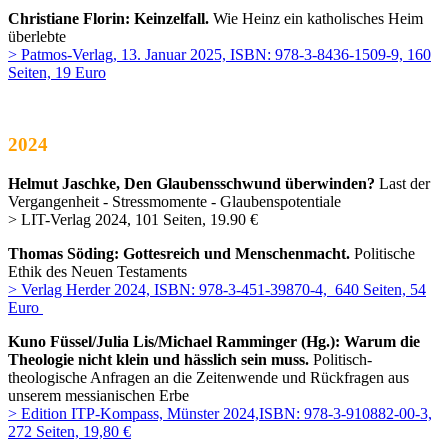
Christiane Florin: Keinzelfall.
Wie Heinz ein katholisches Heim
überlebte
> Patmos-Verlag, 13. Januar 2025, ISBN: 978-3-8436-1509-9, 160
Seiten, 19 Euro
2024
Helmut Jaschke, Den Glaubensschwund überwinden?
Last der
Vergangenheit - Stressmomente - Glaubenspotentiale
> LIT-Verlag 2024, 101 Seiten, 19.90 €
Thomas Söding: Gottesreich und Menschenmacht.
Politische
Ethik des Neuen Testaments
> Verlag Herder 2024, ISBN: 978-3-451-39870-4, 640 Seiten, 54
Euro
Kuno Füssel/Julia Lis/Michael Ramminger (Hg.): Warum die
Theologie nicht klein und hässlich sein muss.
Politisch-
theologische Anfragen an die Zeitenwende und Rückfragen aus
unserem messianischen Erbe
> Edition ITP-Kompass, Münster 2024,ISBN: 978-3-910882-00-3,
272 Seiten, 19,80 €