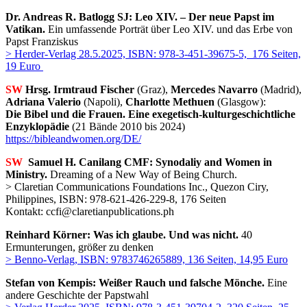
Dr. Andreas R. Batlogg SJ: Leo XIV. – Der neue Papst im
Vatikan.
Ein umfassende Porträt über Leo XIV. und das Erbe von
Papst Franziskus
> Herder-Verlag 28.5.2025, ISBN: 978-3-451-39675-5, 176 Seiten,
19 Euro
SW
Hrsg. Irmtraud Fischer
(Graz),
Mercedes Navarro
(Madrid),
Adriana Valerio
(Napoli),
Charlotte Methuen
(Glasgow):
Die Bibel und die Frauen. Eine exegetisch-kulturgeschichtliche
Enzyklopädie
(21 Bände 2010 bis 2024)
https://bibleandwomen.org/DE/
SW
Samuel H. Canilang CMF: Synodaliy and Women in
Ministry.
Dreaming of a New Way of Being Church.
> Claretian Communications Foundations Inc., Quezon Ciry,
Philippines, ISBN: 978-621-426-229-8, 176 Seiten
Kontakt: ccfi@claretianpublications.ph
Reinhard Körner: Was ich glaube. Und was nicht.
40
Ermunterungen, größer zu denken
> Benno-Verlag, ISBN: 9783746265889, 136 Seiten, 14,95 Euro
Stefan von Kempis: Weißer Rauch und falsche Mönche.
Eine
andere Geschichte der Papstwahl