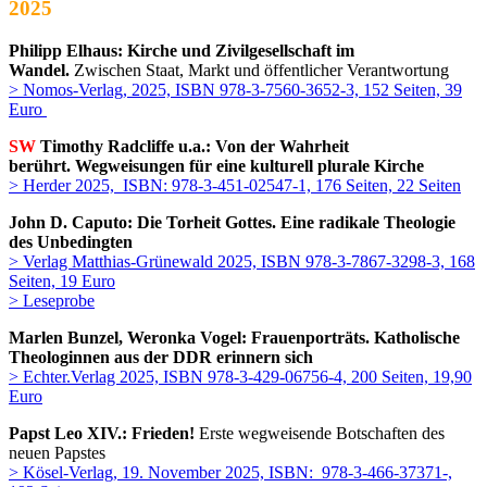
2025
Philipp Elhaus:
Kirche und Zivilgesellschaft im
Wandel.
Zwischen Staat, Markt und öffentlicher Verantwortung
> Nomos-Verlag, 2025, ISBN 978-3-7560-3652-3, 152 Seiten, 39
Euro
SW
Timothy Radcliffe u.a.: Von der Wahrheit
berührt. Wegweisungen für eine kulturell plurale Kirche
> Herder 2025, ISBN: 978-3-451-02547-1, 176 Seiten, 22 Seiten
John D. Caputo: Die Torheit Gottes. Eine radikale Theologie
des Unbedingten
> Verlag Matthias-Grünewald 2025, ISBN 978-3-7867-3298-3, 168
Seiten, 19 Euro
> Leseprobe
Marlen Bunzel, Weronka Vogel: Frauenporträts. Katholische
Theologinnen aus der DDR erinnern sich
> Echter.Verlag 2025,
ISBN 978-3-429-06756-4, 200 Seiten, 19,90
Euro
Papst Leo XIV.: Frieden!
Erste wegweisende Botschaften des
neuen Papstes
> Kösel-Verlag, 19. November 2025, ISBN: 978-3-466-37371-,