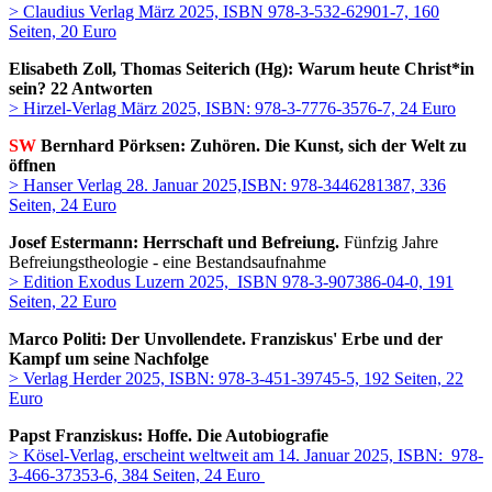
> Claudius Verlag März 2025, ISBN 978-3-532-62901-7, 160
Seiten, 20 Euro
Elisabeth Zoll, Thomas Seiterich (Hg): Warum heute Christ*in
sein? 22 Antworten
> Hirzel-Verlag März 2025, ISBN: 978-3-7776-3576-7, 24 Euro
SW
Bernhard Pörksen: Zuhören. Die Kunst, sich der Welt zu
öffnen
>
Hanser Verlag
28. Januar 2025,ISBN:
978-3446281387, 336
Seiten, 24 Euro
Josef Estermann: Herrschaft und Befreiung.
Fünfzig Jahre
Befreiungstheologie - eine Bestandsaufnahme
> Edition Exodus Luzern 2025, ISBN 978-3-907386-04-0, 191
Seiten, 22 Euro
Marco Politi: Der Unvollendete. Franziskus' Erbe und der
Kampf um seine Nachfolge
> Verlag Herder 2025, ISBN: 978-3-451-39745-5, 192 Seiten, 22
Euro
Papst Franziskus: Hoffe. Die Autobiografie
> Kösel-Verlag, erscheint weltweit am 14. Januar 2025, ISBN: 978-
3-466-37353-6, 384 Seiten, 24 Euro