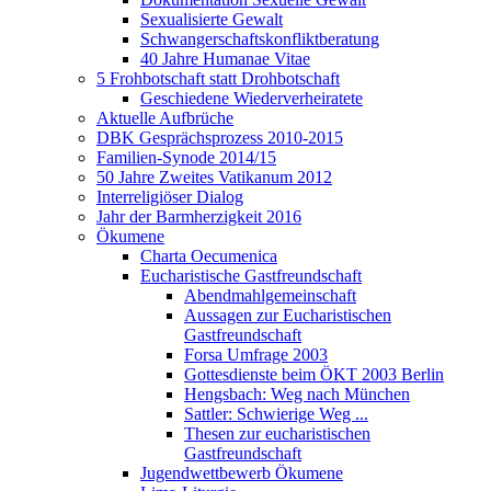
Sexualisierte Gewalt
Schwangerschaftskonfliktberatung
40 Jahre Humanae Vitae
5 Frohbotschaft statt Drohbotschaft
Geschiedene Wiederverheiratete
Aktuelle Aufbrüche
DBK Gesprächsprozess 2010-2015
Familien-Synode 2014/15
50 Jahre Zweites Vatikanum 2012
Interreligiöser Dialog
Jahr der Barmherzigkeit 2016
Ökumene
Charta Oecumenica
Eucharistische Gastfreundschaft
Abendmahlgemeinschaft
Aussagen zur Eucharistischen
Gastfreundschaft
Forsa Umfrage 2003
Gottesdienste beim ÖKT 2003 Berlin
Hengsbach: Weg nach München
Sattler: Schwierige Weg ...
Thesen zur eucharistischen
Gastfreundschaft
Jugendwettbewerb Ökumene