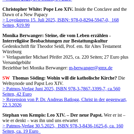
Christopher White: Pope Leo XIV.
Inside the Conclave and the
Dawn of a New Papacy
> Loyolapress 15. Juli 2025, ISBN: 978-0-8294-5947-0, 168
Seiten,
$19.99
Monika Berwanger: Steine, die vom Leben erzählen -
Interreligiöse Beobachtungen zur Bestattungskultur
Gedenkschrift für Theodor Seidl, Prof. em. für Altes Testament
Würzburg
> Verlagsatelier Michael Pfeifer 2025, ca. 220 Seiten; 27 Euro plus
Versandgebühr
Beziehbar bei Monika Berwanger:
m-berwanger@gmx.de
SW
Thomas Söding: Wohin will die katholische Kirche?
Die
Weltsynode und Papst Leo XIV.
> Patmos-Verlag Juni 2025,
ISBN 978-3-7867-3399-7, ca.560
Seiten, 42 Euro
> Rezension von P. Dr. Andreas Batlogg, Christ in der gegenwart,
22.3.2026
Stephan von Kempis: Leo XIV. – Der neue Papst.
Wer er ist –
wie er denkt – was ihn und uns erwartet
> Patmos-Verlag 30.5.2025, ISBN 978-3-8436-1625-6, ca. 160
Seiten, ca. 19 Euro