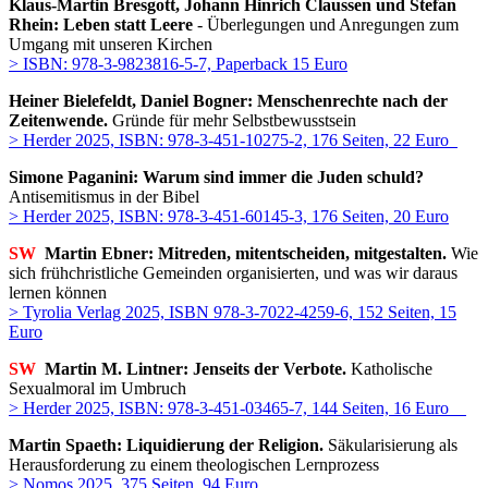
Klaus-Martin Bresgott, Johann Hinrich Claussen und Stefan
Rhein: Leben statt Leere
- Überlegungen und Anregungen zum
Umgang mit unseren Kirchen
> ISBN: 978-3-9823816-5-7, Paperback 15 Euro
Heiner Bielefeldt, Daniel Bogner: Menschenrechte nach der
Zeitenwende.
Gründe für mehr Selbstbewusstsein
> Herder 2025,
ISBN: 978-3-451-10275-2, 176 Seiten, 22 Euro
Simone Paganini: Warum sind immer die Juden schuld?
Antisemitismus in der Bibel
> Herder 2025, ISBN: 978-3-451-60145-3, 176 Seiten, 20 Euro
SW
Martin Ebner: Mitreden, mitentscheiden, mitgestalten.
Wie
sich frühchristliche Gemeinden organisierten, und was wir daraus
lernen können
> Tyrolia Verlag 2025, ISBN 978-3-7022-4259-6, 152 Seiten, 15
Euro
SW
Martin M. Lintner: Jenseits der Verbote.
Katholische
Sexualmoral im Umbruch
>
Herder 2025, ISBN: 978-3-451-03465-7, 144 Seiten, 16 Euro
Martin Spaeth:
Liquidierung der Religion.
Säkularisierung als
Herausforderung zu einem theologischen Lernprozess
>
Nomos 2025, 375 Seiten, 94 Euro