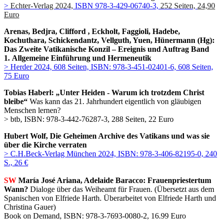
>
Echter-Verlag 2024,
ISBN 978-3-429-06740-3,
252 Seiten,
24,90
Euro
Arenas, Bedjra, Clifford , Eckholt, Faggioli, Hadebe,
Kochuthara, Schickendantz, Vellguth, Yuen, Hünermann (Hg):
Das Zweite Vatikanische Konzil – Ereignis und Auftrag Band
1. Allgemeine Einführung und Hermeneutik
> Herder 2024, 608 Seiten, ISBN: 978-3-451-02401-6, 608 Seiten,
75 Euro
Tobias Haberl: „Unter Heiden - Warum ich trotzdem Christ
bleibe“
Was kann das 21. Jahrhundert eigentlich von gläubigen
Menschen lernen?
> btb, ISBN: 978-3-442-76287-3, 288 Seiten, 22 Euro
Hubert Wolf, Die Geheimen Archive des Vatikans und was sie
über die Kirche verraten
> C.H.Beck-Verlag München 2024, ISBN: 978-3-406-82195-0, 240
S., 26 €
SW
María José Ariana, Adelaide Baracco: Frauenpriestertum
Wann?
Dialoge über das Weiheamt für Frauen. (Übersetzt aus dem
Spanischen von Elfriede Harth. Überarbeitet von Elfriede Harth und
Christina G
auer)
Book on Demand, ISBN: 978-3-7693-0080-2, 16.99 Euro