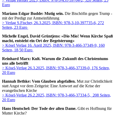
> Verlag Herder 2025, ISBN: 978-3-451-39704-2, 320 Seiten, 25
Euro
Mariann Edgar Budde: Mutig sein.
Die Bischöfin gegen Trump -
mit der Predigt zur Amtseinführung
> Verlag S.Fischer, 26.3.2025, ISBN: 978-3-10-397735-6, 272
Seiten, 23 Euro
Michelle Engel, David Grüntjens: »Dio Mio! Wenn Kirche Spaß
macht, entsteht ein Ort der Begeisterung«
> Kösel Verlag 16. April 2025, ISBN: 978-3-466-37349-9, 160
Seiten, 18,50 Euro
Reinhard Marx: Kult. Warum die Zukunft des Christentums
uns alle betrifft
> Kösel-Verlag 26.3.2025, ISBN: 978-3-466-37339-0, 176 Seiten,
20 Euro
Hannah Bethke: Vom Glauben abgefallen.
Mut zur Christlichkeit
statt Angst vor dem Zeitgeist: Eine Antwort auf die Krise der
evangelischen Kirche
> Kösel-Verlag 26.2.2025, ISBN: 978-3-466-37334-5, 208 Seiten,
20 Euro
Hans Hentschel: Der Tode der alten Dame.
Gibt es Hoffnung für
Mutter Kirche?