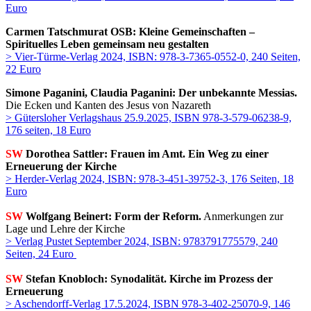
Euro
Carmen Tatschmurat OSB: Kleine Gemeinschaften –
Spirituelles Leben gemeinsam neu gestalten
> Vier-Türme-Verlag 2024, ISBN:
978-3-7365-0552-0, 240 Seiten,
22 Euro
Simone Paganini
,
Claudia Paganini:
Der unbekannte Messias.
Die Ecken und Kanten des Jesus von Nazareth
> Gütersloher Verlagshaus 25.9.2025, ISBN 978-3-579-06238-9,
176 seiten, 18 Euro
SW
Dorothea Sattler: Frauen im Amt. Ein Weg zu einer
Erneuerung der Kirche
> Herder-Verlag 2024, ISBN: 978-3-451-39752-3, 176 Seiten, 18
Euro
SW
Wolfgang Beinert: Form der Reform.
Anmerkungen zur
Lage und Lehre der Kirche
> Verlag Pustet September 2024, ISBN: 9783791775579, 240
Seiten, 24 Euro
SW
Stefan Knobloch: Synodalität. Kirche im Prozess der
Erneuerung
> Aschendorff-Verlag 17.5.2024, ISBN 978-3-402-25070-9, 146