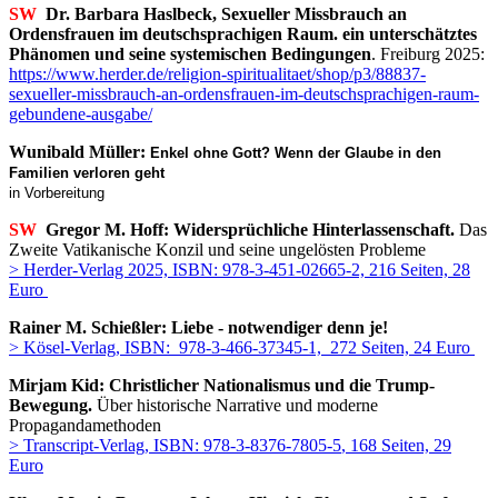
SW
Dr. Barbara Haslbeck, Sexueller Missbrauch an
Ordensfrauen im deutschsprachigen Raum. ein unterschätztes
Phänomen und seine systemischen Bedingungen
. Freiburg 2025:
https://www.herder.de/religion-spiritualitaet/shop/p3/88837-
sexueller-missbrauch-an-ordensfrauen-im-deutschsprachigen-raum-
gebundene-ausgabe/
Wunibald Müller:
Enkel ohne Gott? Wenn der Glaube in den
Familien verloren geht
in Vorbereitung
SW
Gregor M. Hoff: Widersprüchliche Hinterlassenschaft.
Das
Zweite Vatikanische Konzil und seine ungelösten Probleme
> Herder-Verlag 2025, ISBN: 978-3-451-02665-2, 216 Seiten, 28
Euro
Rainer M. Schießler: Liebe - notwendiger denn je!
> Kösel-Verlag, ISBN: 978-3-466-37345-1, 272 Seiten, 24 Euro
Mirjam Kid: Christlicher Nationalismus und die Trump-
Bewegung.
Über historische Narrative und moderne
Propagandamethoden
> Transcript-Verlag, ISBN:
978-3-8376-7805-5
, 168 Seiten, 29
Euro