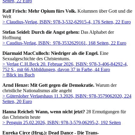
Seiten, 22 Euro
Ralf Frisch: Mehr Opium fürs Volk.
Kolumnen über Gott und die
Welt
> Claudius-Verlag, ISBN: 978-3-532-62915-4, 176 Seiten, 22 Euro
Stefan Seidel:
Durch die Angst gehen:
Das Alphabet der
Hoffnung
> Caudius-Verlag,
ISBN: ‎
978-3532629161
, 168 Seiten, 22 Euro
Diarmaid MacCulloch: Niedriger als die Engel.
Eine
Sexualgeschichte des Christentums.
> Verlag C.H.Beck 20. Februar 2026, ISBN: 978-3-406-84292-4,
752 S., mit 66 Abbildungen, davon 37 in Farbe, 44 Euro
> Blick ins Buch
Arnd Henze: Mit Gott gegen die Demokratie.
Warum der
christliche Nationalismus alle angeht
> Gütersloher Verlagshaus 11.3.2026, ISBN: 978-3579062020, 224
Seiten, 20 Euro
Hanna Reichel: Wann, wenn nicht jetzt?
28 Ermutigungen für
das Christsein heute
> Penguin 25.02.2026, ISBN: 978-3-579-06295-2, 192 Seiten
Eureka Circe (Hrsg.):
Dead Dance - Die Trans-