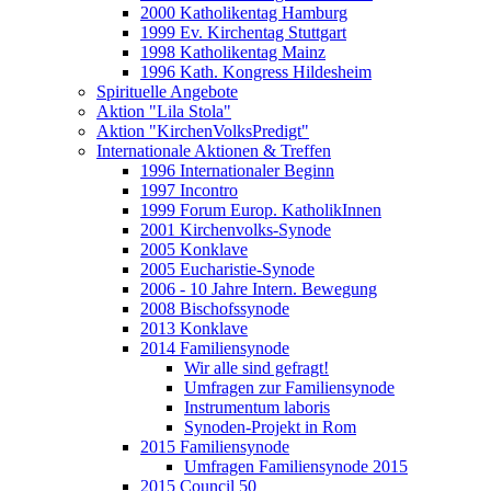
2000 Katholikentag Hamburg
1999 Ev. Kirchentag Stuttgart
1998 Katholikentag Mainz
1996 Kath. Kongress Hildesheim
Spirituelle Angebote
Aktion "Lila Stola"
Aktion "KirchenVolksPredigt"
Internationale Aktionen & Treffen
1996 Internationaler Beginn
1997 Incontro
1999 Forum Europ. KatholikInnen
2001 Kirchenvolks-Synode
2005 Konklave
2005 Eucharistie-Synode
2006 - 10 Jahre Intern. Bewegung
2008 Bischofssynode
2013 Konklave
2014 Familiensynode
Wir alle sind gefragt!
Umfragen zur Familiensynode
Instrumentum laboris
Synoden-Projekt in Rom
2015 Familiensynode
Umfragen Familiensynode 2015
2015 Council 50