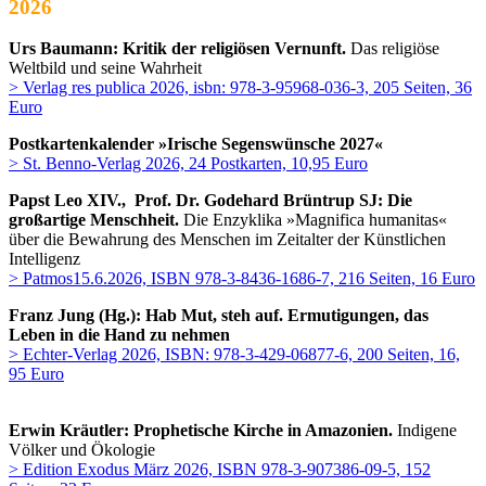
2026
Urs Baumann: Kritik der religiösen Vernunft.
Das religiöse
Weltbild und seine Wahrheit
> Verlag res publica 2026, isbn: 978-3-95968-036-3, 205 Seiten, 36
Euro
Postkartenkalender »Irische Segenswünsche 2027«
> St. Benno-Verlag 2026, 24 Postkarten, 10,95 Euro
Papst Leo XIV., Prof. Dr. Godehard Brüntrup SJ: Die
großartige Menschheit.
Die Enzyklika »Magnifica humanitas«
über die Bewahrung des Menschen im Zeitalter der Künstlichen
Intelligenz
> Patmos15.6.2026, ISBN 978-3-8436-1686-7, 216 Seiten, 16 Euro
Franz Jung (Hg.): Hab Mut, steh auf. Ermutigungen, das
Leben in die Hand zu nehmen
> Echter-Verlag 2026, ISBN: 978-3-429-06877-6, 200 Seiten, 16,
95 Euro
Erwin Kräutler:
Prophetische Kirche in Amazonien.
Indigene
Völker und Ökologie
> Edition Exodus März 2026, ISBN 978-3-907386-09-5, 152