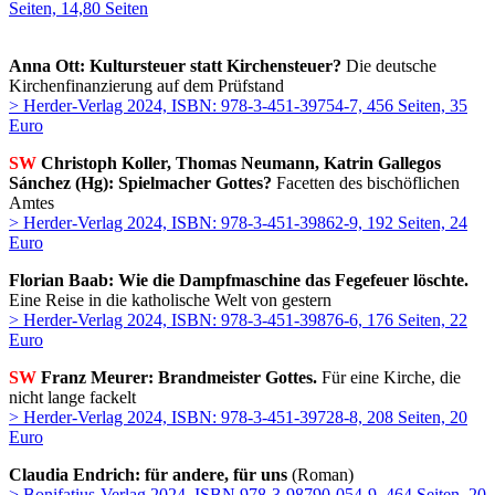
Seiten, 14,80 Seiten
Anna Ott: Kultursteuer statt Kirchensteuer?
Die deutsche
Kirchenfinanzierung auf dem Prüfstand
> Herder-Verlag 2024, ISBN: 978-3-451-39754-7, 456 Seiten, 35
Euro
SW
Christoph Koller, Thomas Neumann, Katrin Gallegos
Sánchez (Hg): Spielmacher Gottes?
Facetten des bischöflichen
Amtes
> Herder-Verlag 2024, ISBN: 978-3-451-39862-9, 192 Seiten, 24
Euro
Florian Baab: Wie die Dampfmaschine das Fegefeuer löschte.
Eine Reise in die katholische Welt von gestern
> Herder-Verlag 2024, ISBN: 978-3-451-39876-6, 176 Seiten, 22
Euro
SW
Franz Meurer: Brandmeister Gottes.
Für eine Kirche, die
nicht lange fackelt
> Herder-Verlag 2024, ISBN: 978-3-451-39728-8, 208 Seiten, 20
Euro
Claudia Endrich: für andere, für uns
(Roman)
> Bonifatius-Verlag 2024, ISBN 978-3-98790-054-9, 464 Seiten, 20