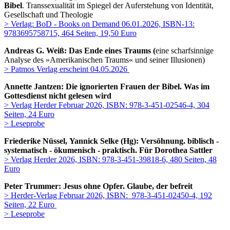
Bibel
.
Transsexualität im Spiegel der Auferstehung von Identität,
Gesellschaft und Theologie
> Verlag: BoD - Books on Demand 06.01.2026, ISBN-13:
9783695758715, 464 Seiten, 19,50 Euro
Andreas G. Weiß: Das Ende eines Traums (
eine scharfsinnige
Analyse des »Amerikanischen Traums« und seiner Illusionen)
> Patmos Verlag erscheint 04.05.2026
Annette Jantzen: Die ignorierten Frauen der Bibel. Was im
Gottesdienst nicht gelesen wird
> Verlag Herder Februar 2026, ISBN: 978-3-451-02546-4, 304
Seiten, 24 Euro
> Leseprobe
Friederike Nüssel, Yannick Selke (Hg): Versöhnung. biblisch -
systematisch - ökumenisch - praktisch. Für Dorothea Sattler
> Verlag Herder 2026, ISBN: 978-3-451-39818-6, 480 Seiten, 48
Euro
Peter Trummer: Jesus ohne Opfer. Glaube, der befreit
> Herder-Verlag Februar 2026, ISBN: 978-3-451-02450-4, 192
Seiten, 22 Euro
> Leseprobe