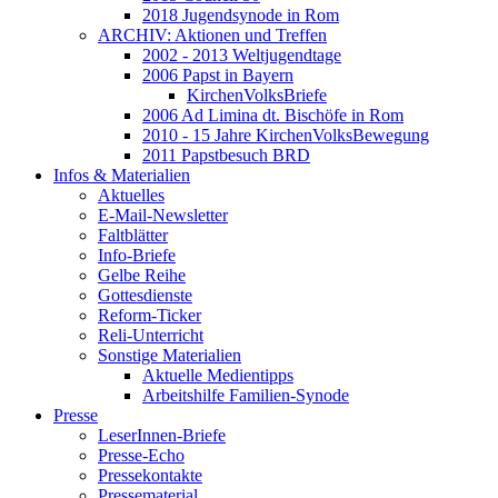
2018 Jugendsynode in Rom
ARCHIV: Aktionen und Treffen
2002 - 2013 Weltjugendtage
2006 Papst in Bayern
KirchenVolksBriefe
2006 Ad Limina dt. Bischöfe in Rom
2010 - 15 Jahre KirchenVolksBewegung
2011 Papstbesuch BRD
Infos & Materialien
Aktuelles
E-Mail-Newsletter
Faltblätter
Info-Briefe
Gelbe Reihe
Gottesdienste
Reform-Ticker
Reli-Unterricht
Sonstige Materialien
Aktuelle Medientipps
Arbeitshilfe Familien-Synode
Presse
LeserInnen-Briefe
Presse-Echo
Pressekontakte
Pressematerial