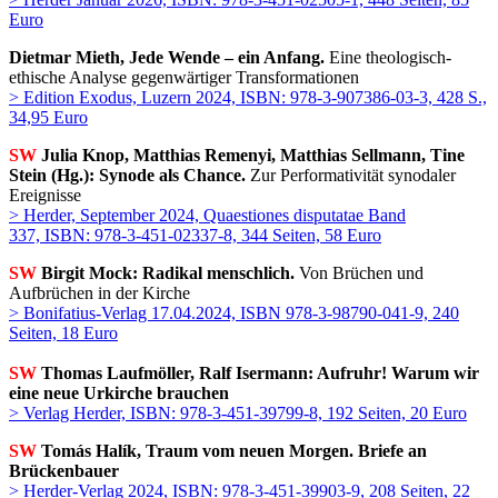
Euro
Dietmar Mieth, Jede Wende – ein Anfang.
Eine theologisch-
ethische Analyse gegenwärtiger Transformationen
> Edition Exodus, Luzern 2024,
ISBN: 978-3-907386-03-3, 428 S.,
34,95 Euro
SW
Julia Knop, Matthias Remenyi, Matthias Sellmann, Tine
Stein (Hg.): Synode als Chance.
Zur Performativität synodaler
Ereignisse
> Herder, September 2024, Quaestiones disputatae Band
337, ISBN: 978-3-451-02337-8, 344 Seiten, 58 Euro
SW
Birgit Mock: Radikal menschlich.
Von Brüchen und
Aufbrüchen in der Kirche
> Bonifatius-Verlag 17.04.2024, ISBN 978-3-98790-041-9, 240
Seiten, 18 Euro
SW
Thomas Laufmöller, Ralf Isermann: Aufruhr! Warum wir
eine neue Urkirche brauchen
> Verlag Herder, ISBN: 978-3-451-39799-8, 192 Seiten, 20 Euro
SW
Tomás Halík, Traum vom neuen Morgen. Briefe an
Brückenbauer
> Herder-Verlag 2024, ISBN: 978-3-451-39903-9, 208 Seiten, 22