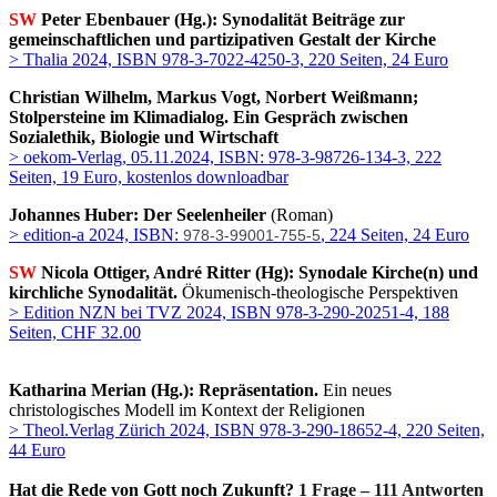
SW
Peter Ebenbauer (Hg.): Synodalität Beiträge zur
gemeinschaftlichen und partizipativen Gestalt der Kirche
> Thalia 2024,
ISBN 978-3-7022-4250-3, 220 Seiten, 24 Euro
Christian Wilhelm, Markus Vogt, Norbert Weißmann;
Stolpersteine im Klimadialog. Ein Gespräch zwischen
Sozialethik, Biologie und Wirtschaft
> oekom-Verlag, 05.11.2024, ISBN: 978-3-98726-134-3, 222
Seiten, 19 Euro, kostenlos downloadbar
Johannes Huber: Der Seelenheiler
(Roman)
> edition-a 2024, ISBN:
, 224 Seiten, 24 Euro
978-3-99001-755-5
SW
Nicola Ottiger, André Ritter (Hg): Synodale Kirche(n) und
kirchliche Synodalität.
Ökumenisch-theologische Perspektiven
> Edition NZN bei TVZ 2024, ISBN 978-3-290-20251-4, 188
Seiten, CHF 32.00
Katharina Merian (Hg.): Repräsentation.
Ein neues
christologisches Modell im Kontext der Religionen
> Theol.Verlag Zürich 2024, ISBN 978-3-290-18652-4, 220 Seiten,
44 Euro
Hat die Rede von Gott noch Zukunft?
1 Frage – 111 Antworten