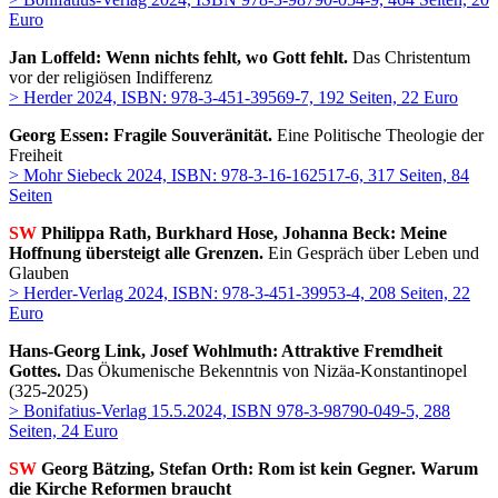
Euro
Jan Loffeld: Wenn nichts fehlt, wo Gott fehlt.
Das Christentum
vor der religiösen Indifferenz
> Herder 2024, ISBN: 978-3-451-39569-7, 192 Seiten, 22 Euro
Georg Essen: Fragile Souveränität.
Eine Politische Theologie der
Freiheit
> Mohr Siebeck 2024, ISBN: 978-3-16-162517-6, 317 Seiten, 84
Seiten
SW
Philippa Rath, Burkhard Hose, Johanna Beck: Meine
Hoffnung übersteigt alle Grenzen.
Ein Gespräch über Leben und
Glauben
> Herder-Verlag 2024, ISBN: 978-3-451-39953-4, 208 Seiten, 22
Euro
Hans-Georg Link, Josef Wohlmuth: Attraktive Fremdheit
Gottes.
Das Ökumenische Bekenntnis von Nizäa-Konstantinopel
(325-2025)
> Bonifatius-Verlag 15.5.2024, ISBN 978-3-98790-049-5, 288
Seiten, 24 Euro
SW
Georg Bätzing, Stefan Orth: Rom ist kein Gegner. Warum
die Kirche Reformen braucht