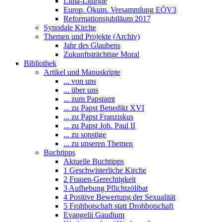
Lima-Liturgie
Europ. Ökum. Versammlung EÖV3
Reformationsjubiläum 2017
Synodale Kirche
Themen und Projekte (Archiv)
Jahr des Glaubens
Zukunftsträchtige Moral
Bibliothek
Artikel und Manuskripte
... von uns
... über uns
... zum Papstamt
... zu Papst Benedikt XVI
... zu Papst Franziskus
... zu Papst Joh. Paul II
... zu sonstige
... zu unseren Themen
Buchtipps
Aktuelle Buchtipps
1 Geschwisterliche Kirche
2 Frauen-Gerechtigkeit
3 Aufhebung Pflichtzölibat
4 Positive Bewertung der Sexualität
5 Frohbotschaft statt Drohbotschaft
Evangelii Gaudium