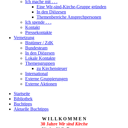
Ich mache mit . . .
Eine Wir-sind-Kirche-Gruppe gründen
In den Diözesen
Themenbereiche Ansprechpersonen
Ich spende . . .
Kontakt
Pressekontakte
Vernetzung
Bistümer / ZdK
Bundesteam
In den Diözesen
Lokale Kontakte
Themengruppen
zu Kirchensteuer
International
Externe Gruppierungen
Externe Aktionen
Startseite
Bibliothek
Buchtipps
Aktuelle Buchtipps
W I L L K O M M E N
30 Jahre
Wir sind Kirche