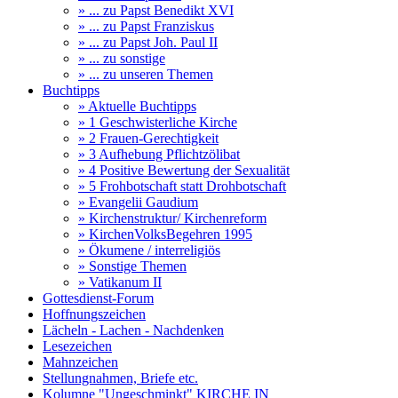
» ... zu Papst Benedikt XVI
» ... zu Papst Franziskus
» ... zu Papst Joh. Paul II
» ... zu sonstige
» ... zu unseren Themen
Buchtipps
» Aktuelle Buchtipps
» 1 Geschwisterliche Kirche
» 2 Frauen-Gerechtigkeit
» 3 Aufhebung Pflichtzölibat
» 4 Positive Bewertung der Sexualität
» 5 Frohbotschaft statt Drohbotschaft
» Evangelii Gaudium
» Kirchenstruktur/ Kirchenreform
» KirchenVolksBegehren 1995
» Ökumene / interreligiös
» Sonstige Themen
» Vatikanum II
Gottesdienst-Forum
Hoffnungszeichen
Lächeln - Lachen - Nachdenken
Lesezeichen
Mahnzeichen
Stellungnahmen, Briefe etc.
Kolumne "Ungeschminkt" KIRCHE IN