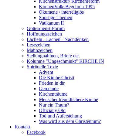
Kirchenstruktur/ Kirchenreform
KirchenVolksBegehren 1995
Ökumene / interreligiös
Sonstige Themen
Vatikanum II
Gottesdienst-Forum
Hoffnungszeichen
Lächeln - Lachen - Nachdenken
Lesezeichen
Mahnzeichen
Stellungnahmen, Briefe etc.
Kolumne "Ungeschminkt" KIRCHE IN
Spirituelle Texte
Advent
Die Kirche Christi
Frieden in dir
Gemeinde
Kirchenträume
Menschenfreundlichere Kirche
Nur ein Traum?
Officially Old
Tod und Auferstehung
Was wird aus dem Christentum?
Kontakt
Facebook