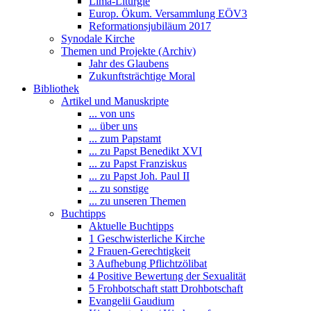
Lima-Liturgie
Europ. Ökum. Versammlung EÖV3
Reformationsjubiläum 2017
Synodale Kirche
Themen und Projekte (Archiv)
Jahr des Glaubens
Zukunftsträchtige Moral
Bibliothek
Artikel und Manuskripte
... von uns
... über uns
... zum Papstamt
... zu Papst Benedikt XVI
... zu Papst Franziskus
... zu Papst Joh. Paul II
... zu sonstige
... zu unseren Themen
Buchtipps
Aktuelle Buchtipps
1 Geschwisterliche Kirche
2 Frauen-Gerechtigkeit
3 Aufhebung Pflichtzölibat
4 Positive Bewertung der Sexualität
5 Frohbotschaft statt Drohbotschaft
Evangelii Gaudium