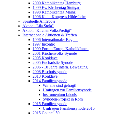
2000 Katholikentag Hamburg
1999 Ev. Kirchentag Stuttgart
1998 Katholikentag Mainz
1996 Kath. Kongress Hildesheim
Spirituelle Angebote
Aktion "Lila Stola"
Aktion "KirchenVolksPredigt"
Internationale Aktionen & Treffen
1996 Internationaler Beginn
1997 Incontro
1999 Forum Europ. KatholikInnen
2001 Kirchenvolks-Synode
2005 Konklave
2005 Eucharistie-Synode
2006 - 10 Jahre Intern. Bewegung
2008 Bischofssynode
2013 Konklave
2014 Familiensynode
Wir alle sind gefragt!
Umfragen zur Familiensynode
Instrumentum laboris
Synoden-Projekt in Rom
2015 Familiensynode
Umfragen Familiensynode 2015
2015 Council 50