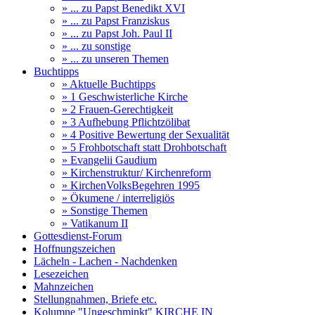
» ... zu Papst Benedikt XVI
» ... zu Papst Franziskus
» ... zu Papst Joh. Paul II
» ... zu sonstige
» ... zu unseren Themen
Buchtipps
» Aktuelle Buchtipps
» 1 Geschwisterliche Kirche
» 2 Frauen-Gerechtigkeit
» 3 Aufhebung Pflichtzölibat
» 4 Positive Bewertung der Sexualität
» 5 Frohbotschaft statt Drohbotschaft
» Evangelii Gaudium
» Kirchenstruktur/ Kirchenreform
» KirchenVolksBegehren 1995
» Ökumene / interreligiös
» Sonstige Themen
» Vatikanum II
Gottesdienst-Forum
Hoffnungszeichen
Lächeln - Lachen - Nachdenken
Lesezeichen
Mahnzeichen
Stellungnahmen, Briefe etc.
Kolumne "Ungeschminkt" KIRCHE IN