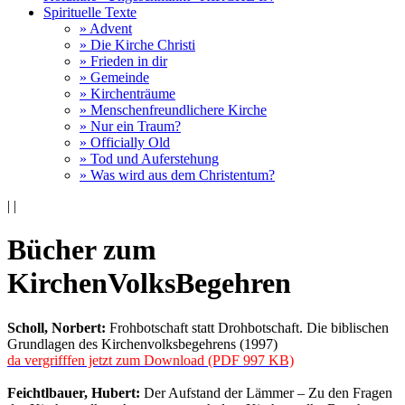
Spirituelle Texte
» Advent
» Die Kirche Christi
» Frieden in dir
» Gemeinde
» Kirchenträume
» Menschenfreundlichere Kirche
» Nur ein Traum?
» Officially Old
» Tod und Auferstehung
» Was wird aus dem Christentum?
|
|
Bücher zum
KirchenVolksBegehren
Scholl, Norbert:
Frohbotschaft statt Drohbotschaft. Die biblischen
Grundlagen des Kirchenvolksbegehrens (1997)
da vergrifffen jetzt zum Download (PDF 997 KB)
Feichtlbauer, Hubert:
Der Aufstand der Lämmer – Zu den Fragen