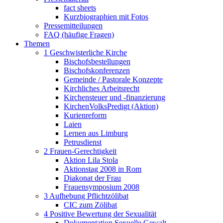
fact sheets
Kurzbiographien mit Fotos
Pressemitteilungen
FAQ (häufige Fragen)
Themen
1 Geschwisterliche Kirche
Bischofsbestellungen
Bischofskonferenzen
Gemeinde / Pastorale Konzepte
Kirchliches Arbeitsrecht
Kirchensteuer und -finanzierung
KirchenVolksPredigt (Aktion)
Kurienreform
Laien
Lernen aus Limburg
Petrusdienst
2 Frauen-Gerechtigkeit
Aktion Lila Stola
Aktionstag 2008 in Rom
Diakonat der Frau
Frauensymposium 2008
3 Aufhebung Pflichtzölibat
CIC zum Zölibat
4 Positive Bewertung der Sexualität
Dokumentation Sexuelle Gewalt