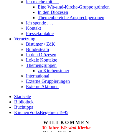
Ich mache mit . . .
Eine Wir-sind-Kirche-Gruppe gründen
In den Diözesen
Themenbereiche Ansprechpersonen
Ich spende . . .
Kontakt
Pressekontakte
Vernetzung
Bistümer / ZdK
Bundesteam
In den Diözesen
Lokale Kontakte
Themengruppen
zu Kirchensteuer
International
Externe Gruppierungen
Externe Aktionen
Startseite
Bibliothek
Buchtipps
KirchenVolksBegehren 1995
W I L L K O M M E N
30 Jahre
Wir sind Kirche