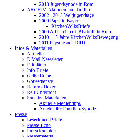
2018 Jugendsynode in Rom
ARCHIV: Aktionen und Treffen
2002 - 2013 Weltjugendtage
2006 Papst in Bayern
KirchenVolksBriefe
2006 Ad Limina dt. Bischöfe in Rom
2010 - 15 Jahre KirchenVolksBewegung
2011 Papstbesuch BRD
Infos & Materialien
Aktuelles
E-Mail-Newsletter
Faltblätter
Info-Briefe
Gelbe Reihe
Gottesdienste
Reform-Ticker
Reli-Unterricht
Sonstige Materialien
Aktuelle Medientipps
Arbeitshilfe Familien-Synode
Presse
LeserInnen-Briefe
Presse-Echo
Pressekontakte
Pressematerial