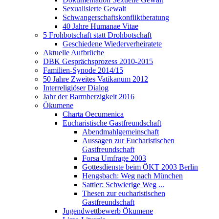
Sexualisierte Gewalt
Schwangerschaftskonfliktberatung
40 Jahre Humanae Vitae
5 Frohbotschaft statt Drohbotschaft
Geschiedene Wiederverheiratete
Aktuelle Aufbrüche
DBK Gesprächsprozess 2010-2015
Familien-Synode 2014/15
50 Jahre Zweites Vatikanum 2012
Interreligiöser Dialog
Jahr der Barmherzigkeit 2016
Ökumene
Charta Oecumenica
Eucharistische Gastfreundschaft
Abendmahlgemeinschaft
Aussagen zur Eucharistischen
Gastfreundschaft
Forsa Umfrage 2003
Gottesdienste beim ÖKT 2003 Berlin
Hengsbach: Weg nach München
Sattler: Schwierige Weg ...
Thesen zur eucharistischen
Gastfreundschaft
Jugendwettbewerb Ökumene