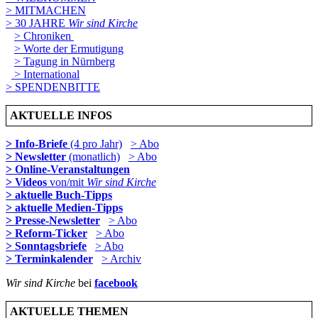
> MITMACHEN
> 30 JAHRE
Wir sind Kirche
> Chroniken
> Worte der Ermutigung
> Tagung in Nürnberg
> International
> SPENDENBITTE
AKTUELLE INFOS
> Info-Briefe
(4 pro Jahr)
> Abo
> Newsletter
(monatlich)
> Abo
> Online-Veranstaltungen
> Videos
von/mit
Wir sind Kirche
> aktuelle Buch-Tipps
> aktuelle Medien-Tipps
> Presse-Newsletter
> Abo
> Reform-Ticker
> Abo
> Sonntagsbriefe
> Abo
> Terminkalender
> Archiv
Wir sind Kirche
bei
facebook
AKTUELLE THEMEN