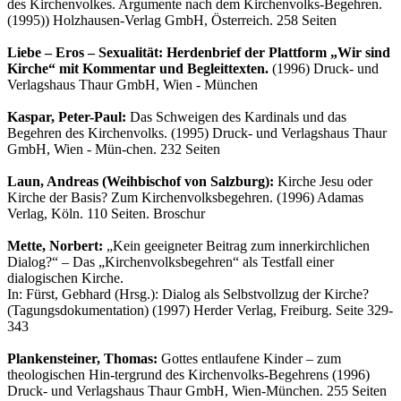
des Kirchenvolkes. Argumente nach dem Kirchenvolks-Begehren.
(1995)) Holzhausen-Verlag GmbH, Österreich. 258 Seiten
Liebe – Eros – Sexualität: Herdenbrief der Plattform „Wir sind
Kirche“ mit Kommentar und Begleittexten.
(1996) Druck- und
Verlagshaus Thaur GmbH, Wien - München
Kaspar, Peter-Paul:
Das Schweigen des Kardinals und das
Begehren des Kirchenvolks. (1995) Druck- und Verlagshaus Thaur
GmbH, Wien - Mün-chen. 232 Seiten
Laun, Andreas (Weihbischof von Salzburg):
Kirche Jesu oder
Kirche der Basis? Zum Kirchenvolksbegehren. (1996) Adamas
Verlag, Köln. 110 Seiten. Broschur
Mette, Norbert:
„Kein geeigneter Beitrag zum innerkirchlichen
Dialog?“ – Das „Kirchenvolksbegehren“ als Testfall einer
dialogischen Kirche.
In: Fürst, Gebhard (Hrsg.): Dialog als Selbstvollzug der Kirche?
(Tagungsdokumentation) (1997) Herder Verlag, Freiburg. Seite 329-
343
Plankensteiner, Thomas:
Gottes entlaufene Kinder – zum
theologischen Hin-tergrund des Kirchenvolks-Begehrens (1996)
Druck- und Verlagshaus Thaur GmbH, Wien-München. 255 Seiten