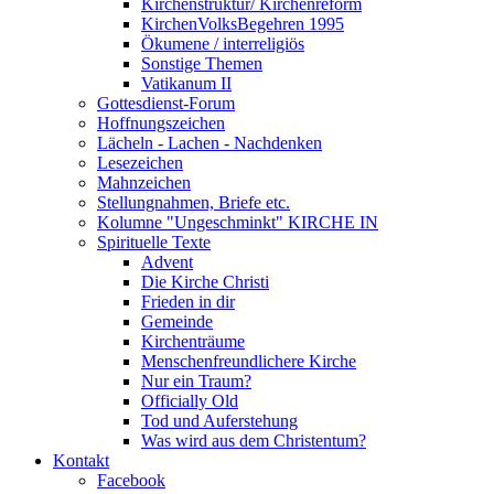
Kirchenstruktur/ Kirchenreform
KirchenVolksBegehren 1995
Ökumene / interreligiös
Sonstige Themen
Vatikanum II
Gottesdienst-Forum
Hoffnungszeichen
Lächeln - Lachen - Nachdenken
Lesezeichen
Mahnzeichen
Stellungnahmen, Briefe etc.
Kolumne "Ungeschminkt" KIRCHE IN
Spirituelle Texte
Advent
Die Kirche Christi
Frieden in dir
Gemeinde
Kirchenträume
Menschenfreundlichere Kirche
Nur ein Traum?
Officially Old
Tod und Auferstehung
Was wird aus dem Christentum?
Kontakt
Facebook