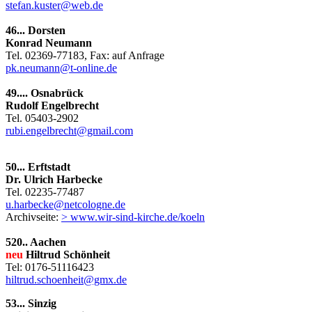
stefan.kuster@web.de
46... Dorsten
Konrad Neumann
Tel. 02369-77183, Fax: auf Anfrage
pk.neumann@t-online.de
49.... Osnabrück
Rudolf Engelbrecht
Tel. 05403-2902
rubi.engelbrecht@gmail.com
50... Erftstadt
Dr. Ulrich Harbecke
Tel. 02235-77487
u.harbecke@netcologne.de
Archivseite:
> www.wir-sind-kirche.de/koeln
520.. Aachen
neu
Hiltrud Schönheit
Tel: 0176-51116423
hiltrud.schoenheit@gmx.de
53... Sinzig