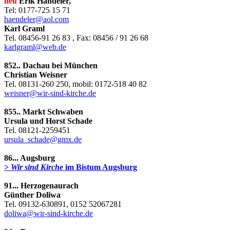
neu
Erik Händeler,
Tel: 0177-725 15 71
haendeler@aol.com
Karl Graml
Tel. 08456-91 26 83 , Fax: 08456 / 91 26 68
karlgraml@web.de
852.. Dachau bei München
Christian Weisner
Tel. 08131-260 250, mobil: 0172-518 40 82
weisner@wir-sind-kirche.de
855.. Markt Schwaben
Ursula und Horst Schade
Tel. 08121-2259451
ursula_schade@gmx.de
86... Augsburg
>
Wir sind Kirche
im Bistum Augsburg
91... Herzogenaurach
Günther Doliwa
Tel. 09132-630891, 0152 52067281
doliwa@wir-sind-kirche.de