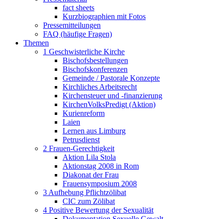
fact sheets
Kurzbiographien mit Fotos
Pressemitteilungen
FAQ (häufige Fragen)
Themen
1 Geschwisterliche Kirche
Bischofsbestellungen
Bischofskonferenzen
Gemeinde / Pastorale Konzepte
Kirchliches Arbeitsrecht
Kirchensteuer und -finanzierung
KirchenVolksPredigt (Aktion)
Kurienreform
Laien
Lernen aus Limburg
Petrusdienst
2 Frauen-Gerechtigkeit
Aktion Lila Stola
Aktionstag 2008 in Rom
Diakonat der Frau
Frauensymposium 2008
3 Aufhebung Pflichtzölibat
CIC zum Zölibat
4 Positive Bewertung der Sexualität
Dokumentation Sexuelle Gewalt