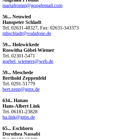
mariafromm@googlemail.com
56... Neuwied
Hanspeter Schladt
Tel. 02631-48327, Fax: 02631-343373
mhschladt@vodafone.de
59... Holzwickede
Roswitha Göbel-Wiemer
Tel. 02301-5471
goebel_wiemers@web.de
59... Meschede
Berthold Zeppenfeld
Tel. 0291-51779
bert.zepp@gmx.de
634.. Hanau
Hans-Albert Link
Tel. 06181-23828
ha.link@gmx.de
65... Eschborn
Dorothea Nassabi