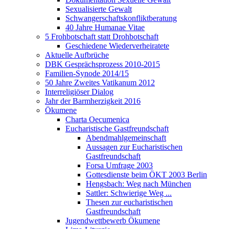
Sexualisierte Gewalt
Schwangerschaftskonfliktberatung
40 Jahre Humanae Vitae
5 Frohbotschaft statt Drohbotschaft
Geschiedene Wiederverheiratete
Aktuelle Aufbrüche
DBK Gesprächsprozess 2010-2015
Familien-Synode 2014/15
50 Jahre Zweites Vatikanum 2012
Interreligiöser Dialog
Jahr der Barmherzigkeit 2016
Ökumene
Charta Oecumenica
Eucharistische Gastfreundschaft
Abendmahlgemeinschaft
Aussagen zur Eucharistischen
Gastfreundschaft
Forsa Umfrage 2003
Gottesdienste beim ÖKT 2003 Berlin
Hengsbach: Weg nach München
Sattler: Schwierige Weg ...
Thesen zur eucharistischen
Gastfreundschaft
Jugendwettbewerb Ökumene