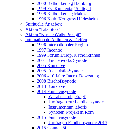
2000 Katholikentag Hamburg
1999 Ev. Kirchentag Stuttgart
1998 Katholikentag Mainz
1996 Kath. Kongress Hildesheim
Spirituelle Angebote
Aktion "Lila Stola"
Aktion "KirchenVolksPredigt"
Internationale Aktionen & Treffen
1996 Internationaler Beginn
1997 Incontro
1999 Forum Europ. KatholikInnen
2001 Kirchenvolks-Synode
2005 Konklave
2005 Eucharistie-Synode
2006 - 10 Jahre Intern. Bewegung
2008 Bischofssynode
2013 Konklave
2014 Familiensynode
Wir alle sind gefragt!
Umfragen zur Familiensynode
Instrumentum laboris
Synoden-Projekt in Rom
2015 Familiensynode
Umfragen Familiensynode 2015
2015 Council 50