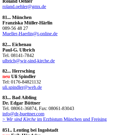
Roland Oehler
roland.oehler@gmx.de
81... München
Franziska Müller-Härlin
089-56 48 27
Mueller-Haerlin@t-online.de
82... Eichenau
Paul-G. Ulbrich
Tel. 08141-7842
ulbrich@wir-sind-kirche.de
82... Herrsching
neu
Uli Spindler
Tel: 0176-84821132
uli.spindler@web.de
83... Bad Aibling
Dr. Edgar Büttner
Tel. 08061-36874, Fax: 08061-83043
info@dr-buettner.com
>
Wir sind Kirche
im Erzbistum München und Freising
851.. Lenting bei Ingolstadt