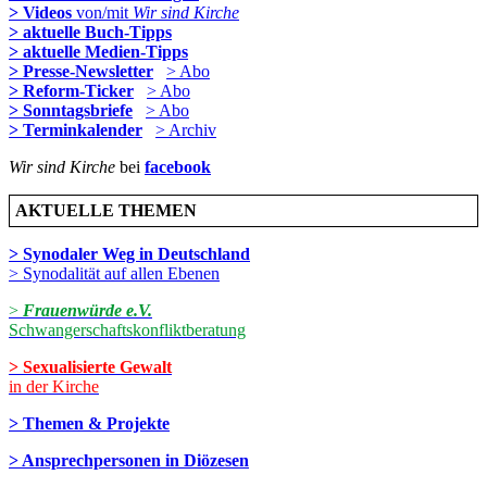
> Videos
von/mit
Wir sind Kirche
> aktuelle Buch-Tipps
> aktuelle Medien-Tipps
> Presse-Newsletter
> Abo
> Reform-Ticker
> Abo
> Sonntagsbriefe
> Abo
> Terminkalender
> Archiv
Wir sind Kirche
bei
facebook
AKTUELLE THEMEN
> Synodaler Weg in Deutschland
> Synodalität auf allen Ebenen
>
Frauenwürde e.V.
Schwangerschaftskonfliktberatung
> Sexualisierte Gewalt
in der Kirche
> Themen & Projekte
> Ansprechpersonen in Diözesen