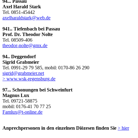
94... Passau
Axel Harald Stark
Tel. 0851-45442
axelharaldstark@web.de
941.. Tiefenbach bei Passau
Prof. Dr. Theodor Nolte
Tel. 08509-406
theodor-nolte@gmx.de
94.. Deggendorf
Sigrid Grabmeier
Tel. 0991-29 79 585, mobil: 0170-86 26 290
sigrid@grabmeier.net
> www.wsk-regensburg.de
97... Schonungen bei Schweinfurt
Magnus Lux
Tel. 09721-58875
mobil: 0176-41 70 77 25
Famlux@t-online.de
Anprechpersonen in den einzelnen Diözesen finden Sie
> hier