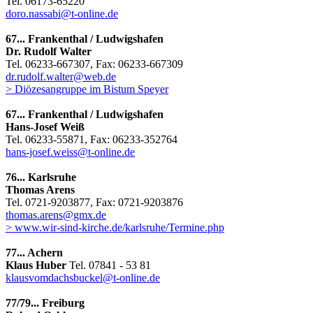
Tel. 06173-65220
doro.nassabi@t-online.de
67... Frankenthal / Ludwigshafen
Dr. Rudolf Walter
Tel. 06233-667307, Fax: 06233-667309
dr.rudolf.walter@web.de
> Diözesangruppe im Bistum Speyer
67... Frankenthal / Ludwigshafen
Hans-Josef Weiß
Tel. 06233-55871, Fax: 06233-352764
hans-josef.weiss@t-online.de
76... Karlsruhe
Thomas Arens
Tel. 0721-9203877, Fax: 0721-9203876
thomas.arens@gmx.de
> www.wir-sind-kirche.de/karlsruhe/Termine.php
77... Achern
Klaus Huber
Tel. 07841 - 53 81
klausvomdachsbuckel@t-online.de
77/79... Freiburg