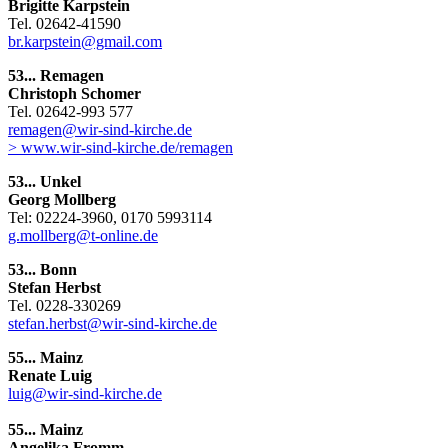
Brigitte Karpstein
Tel. 02642-41590
br.karpstein@gmail.com
53... Remagen
Christoph Schomer
Tel. 02642-993 577
remagen@wir-sind-kirche.de
> www.wir-sind-kirche.de/remagen
53... Unkel
Georg Mollberg
Tel: 02224-3960, 0170 5993114
g.mollberg@t-online.de
53... Bonn
Stefan Herbst
Tel. 0228-330269
stefan.herbst@wir-sind-kirche.de
55... Mainz
Renate Luig
luig@wir-sind-kirche.de
55... Mainz
Angelika Fromm