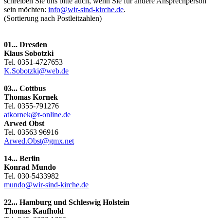
schreiben Sie uns bitte auch, wenn Sie für andere Ansprechperson
sein möchten:
info@wir-sind-kirche.de
.
(Sortierung nach Postleitzahlen)
01... Dresden
Klaus Sobotzki
Tel. 0351-4727653
K.Sobotzki@web.de
03... Cottbus
Thomas Kornek
Tel. 0355-791276
atkornek@t-online.de
Arwed Obst
Tel. 03563 96916
Arwed.Obst@gmx.net
14... Berlin
Konrad Mundo
Tel. 030-5433982
mundo@wir-sind-kirche.de
22... Hamburg und Schleswig Holstein
Thomas Kaufhold