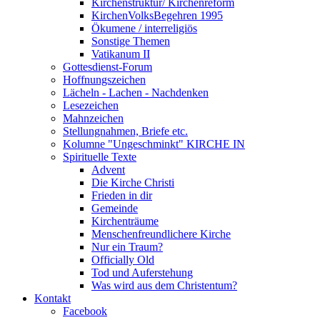
Kirchenstruktur/ Kirchenreform
KirchenVolksBegehren 1995
Ökumene / interreligiös
Sonstige Themen
Vatikanum II
Gottesdienst-Forum
Hoffnungszeichen
Lächeln - Lachen - Nachdenken
Lesezeichen
Mahnzeichen
Stellungnahmen, Briefe etc.
Kolumne "Ungeschminkt" KIRCHE IN
Spirituelle Texte
Advent
Die Kirche Christi
Frieden in dir
Gemeinde
Kirchenträume
Menschenfreundlichere Kirche
Nur ein Traum?
Officially Old
Tod und Auferstehung
Was wird aus dem Christentum?
Kontakt
Facebook