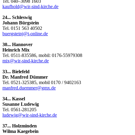
Tel. 040–3098 1603
kaufhold@wir-sind-kirche.de
24... Schleswig
Johann Bürgstein
Tel. 0151 563 40502
buergsteinj@t-online.de
30... Hannover
Heinrich Mix
Tel. 0511-835586, mobil: 0176-55979308
mix@wir-sind-kirche.de
33... Bielefeld
Dr. Manfred Dümmer
Tel. 0521-325385, mobil 0170 / 9402163
manfred.duemmer@gmx.de
34... Kassel
Susanne Ludewig
Tel. 0561-281205
ludewig@wir-sind-kirche.de
37... Holzminden
Wilma Kaegebein