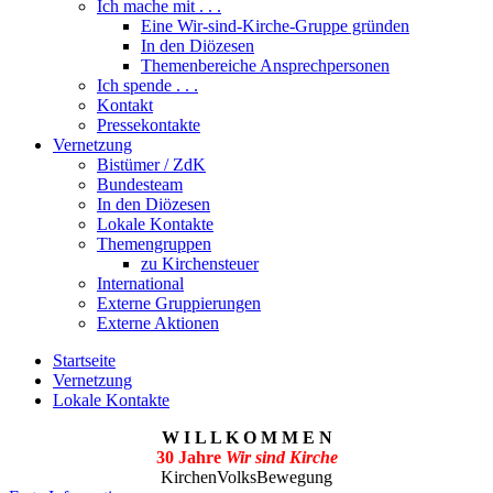
Ich mache mit . . .
Eine Wir-sind-Kirche-Gruppe gründen
In den Diözesen
Themenbereiche Ansprechpersonen
Ich spende . . .
Kontakt
Pressekontakte
Vernetzung
Bistümer / ZdK
Bundesteam
In den Diözesen
Lokale Kontakte
Themengruppen
zu Kirchensteuer
International
Externe Gruppierungen
Externe Aktionen
Startseite
Vernetzung
Lokale Kontakte
W I L L K O M M E N
30 Jahre
Wir sind Kirche
KirchenVolksBewegung