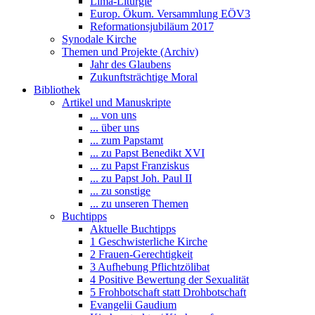
Lima-Liturgie
Europ. Ökum. Versammlung EÖV3
Reformationsjubiläum 2017
Synodale Kirche
Themen und Projekte (Archiv)
Jahr des Glaubens
Zukunftsträchtige Moral
Bibliothek
Artikel und Manuskripte
... von uns
... über uns
... zum Papstamt
... zu Papst Benedikt XVI
... zu Papst Franziskus
... zu Papst Joh. Paul II
... zu sonstige
... zu unseren Themen
Buchtipps
Aktuelle Buchtipps
1 Geschwisterliche Kirche
2 Frauen-Gerechtigkeit
3 Aufhebung Pflichtzölibat
4 Positive Bewertung der Sexualität
5 Frohbotschaft statt Drohbotschaft
Evangelii Gaudium