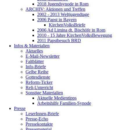
2018 Jugendsynode in Rom
ARCHIV: Aktionen und Treffen
2002 - 2013 Weltjugendtage
2006 Papst in Bayern
KirchenVolksBriefe
2006 Ad Limina dt. Bischöfe in Rom
2010 - 15 Jahre KirchenVolksBewegung
2011 Papstbesuch BRD
Infos & Materialien
Aktuelles
E-Mail-Newsletter
Faltblätter
Info-Briefe
Gelbe Reihe
Gottesdienste
Reform-Ticker
Reli-Unterricht
Sonstige Materialien
Aktuelle Medientipps
Arbeitshilfe Familien-Synode
Presse
LeserInnen-Briefe
Presse-Echo
Pressekontakte
Pressematerial