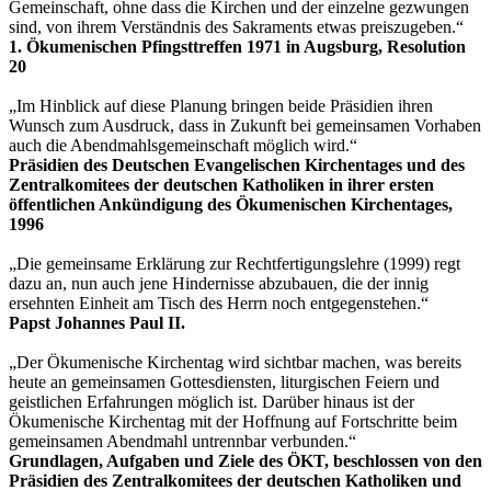
Gemeinschaft, ohne dass die Kirchen und der einzelne gezwungen
sind, von ihrem Verständnis des Sakraments etwas preiszugeben.“
1. Ökumenischen Pfingsttreffen 1971 in Augsburg, Resolution
20
„Im Hinblick auf diese Planung bringen beide Präsidien ihren
Wunsch zum Ausdruck, dass in Zukunft bei gemeinsamen Vorhaben
auch die Abendmahlsgemeinschaft möglich wird.“
Präsidien des Deutschen Evangelischen Kirchentages und des
Zentralkomitees der deutschen Katholiken in ihrer ersten
öffentlichen Ankündigung des Ökumenischen Kirchentages,
1996
„Die gemeinsame Erklärung zur Rechtfertigungslehre (1999) regt
dazu an, nun auch jene Hindernisse abzubauen, die der innig
ersehnten Einheit am Tisch des Herrn noch entgegenstehen.“
Papst Johannes Paul II.
„Der Ökumenische Kirchentag wird sichtbar machen, was bereits
heute an gemeinsamen Gottesdiensten, liturgischen Feiern und
geistlichen Erfahrungen möglich ist. Darüber hinaus ist der
Ökumenische Kirchentag mit der Hoffnung auf Fortschritte beim
gemeinsamen Abendmahl untrennbar verbunden.“
Grundlagen, Aufgaben und Ziele des ÖKT, beschlossen von den
Präsidien des Zentralkomitees der deutschen Katholiken und