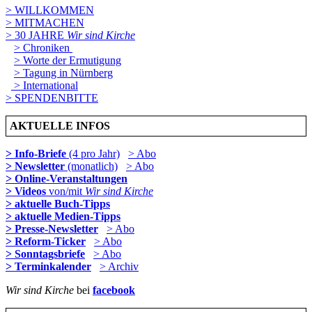
> WILLKOMMEN
> MITMACHEN
> 30 JAHRE
Wir sind Kirche
> Chroniken
> Worte der Ermutigung
> Tagung in Nürnberg
> International
> SPENDENBITTE
AKTUELLE INFOS
> Info-Briefe
(4 pro Jahr)
> Abo
> Newsletter
(monatlich)
> Abo
> Online-Veranstaltungen
> Videos
von/mit
Wir sind Kirche
> aktuelle Buch-Tipps
> aktuelle Medien-Tipps
> Presse-Newsletter
> Abo
> Reform-Ticker
> Abo
> Sonntagsbriefe
> Abo
> Terminkalender
> Archiv
Wir sind Kirche
bei
facebook