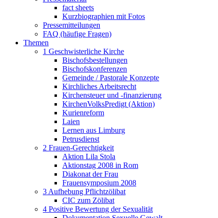
fact sheets
Kurzbiographien mit Fotos
Pressemitteilungen
FAQ (häufige Fragen)
Themen
1 Geschwisterliche Kirche
Bischofsbestellungen
Bischofskonferenzen
Gemeinde / Pastorale Konzepte
Kirchliches Arbeitsrecht
Kirchensteuer und -finanzierung
KirchenVolksPredigt (Aktion)
Kurienreform
Laien
Lernen aus Limburg
Petrusdienst
2 Frauen-Gerechtigkeit
Aktion Lila Stola
Aktionstag 2008 in Rom
Diakonat der Frau
Frauensymposium 2008
3 Aufhebung Pflichtzölibat
CIC zum Zölibat
4 Positive Bewertung der Sexualität
Dokumentation Sexuelle Gewalt