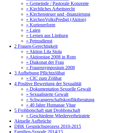
» Gemeinde / Pastorale Konzepte
» Kirchliches Arbeitsrecht
» Kirchensteuer und -finanzierung
» KirchenVolksPredigt (Aktion)
» Kurienreform
» Laien
» Lernen aus Limburg
» Petrusdienst
2 Frauen-Gerechtigkeit
» Aktion Lila Stola
» Aktionstag 2008 in Rom
» Diakonat der Frau
» Frauensymposium 2008
3 Aufhebung Pflichtzölibat
» CIC zum Zölibat
4 Positive Bewertung der Sexualität
» Dokumentation Sexuelle Gewalt
» Sexualisierte Gewalt
» Schwangerschaftskonfliktberatung
» 40 Jahre Humanae Vitae
5 Frohbotschaft statt Drohbotschaft
» Geschiedene Wiederverheiratete
Aktuelle Aufbrüche
DBK Gesprächsprozess 2010-2015
Familien-Synode 2014/15