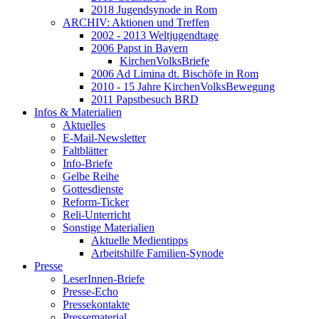
2018 Jugendsynode in Rom
ARCHIV: Aktionen und Treffen
2002 - 2013 Weltjugendtage
2006 Papst in Bayern
KirchenVolksBriefe
2006 Ad Limina dt. Bischöfe in Rom
2010 - 15 Jahre KirchenVolksBewegung
2011 Papstbesuch BRD
Infos & Materialien
Aktuelles
E-Mail-Newsletter
Faltblätter
Info-Briefe
Gelbe Reihe
Gottesdienste
Reform-Ticker
Reli-Unterricht
Sonstige Materialien
Aktuelle Medientipps
Arbeitshilfe Familien-Synode
Presse
LeserInnen-Briefe
Presse-Echo
Pressekontakte
Pressematerial