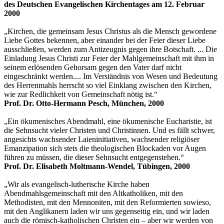
des Deutschen Evangelischen Kirchentages am 12. Februar
2000
„Kirchen, die gemeinsam Jesus Christus als die Mensch gewordene
Liebe Gottes bekennen, aber einander bei der Feier dieser Liebe
ausschließen, werden zum Antizeugnis gegen ihre Botschaft. ... Die
Einladung Jesus Christi zur Feier der Mahlgemeinschaft mit ihm in
seinem erlösenden Gehorsam gegen den Vater darf nicht
eingeschränkt werden.... Im Verständnis von Wesen und Bedeutung
des Herrenmahls herrscht so viel Einklang zwischen den Kirchen,
wie zur Redlichkeit von Gemeinschaft nötig ist.“
Prof. Dr. Otto-Hermann Pesch, München, 2000
„Ein ökumenisches Abendmahl, eine ökumenische Eucharistie, ist
die Sehnsucht vieler Christen und Christinnen. Und es fällt schwer,
angesichts wachsender Laieninitiativen, wachsender religiöser
Emanzipation sich stets die theologischen Blockaden vor Augen
führen zu müssen, die dieser Sehnsucht entgegenstehen.“
Prof. Dr. Elisabeth Moltmann-Wendel, Tübingen, 2000
„Wir als evangelisch-lutherische Kirche haben
Abendmahlsgemeinschaft mit den Altkatholiken, mit den
Methodisten, mit den Mennoniten, mit den Reformierten sowieso,
mit den Anglikanern laden wir uns gegenseitig ein, und wir laden
auch die römisch-katholischen Christen ein – aber wir werden von