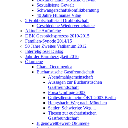
Sexualisierte Gewalt
Schwangerschaftskonfliktberatung
40 Jahre Humanae Vitae
5 Frohbotschaft statt Drohbotschaft
Geschiedene Wiederverheiratete
Aktuelle Aufbrüche
DBK Gesprächsprozess 2010-2015
Familien-Synode 2014/15
50 Jahre Zweites Vatikanum 2012
Interreligiöser Dialog
Jahr der Barmherzigkeit 2016
Ökumene
Charta Oecumenica
Eucharistische Gastfreundschaft
Abendmahlgemeinschaft
Aussagen zur Eucharistischen
Gastfreundschaft
Forsa Umfrage 2003
Gottesdienste beim ÖKT 2003 Berlin
Hengsbach: Weg nach München
Sattler: Schwierige Weg ...
Thesen zur eucharistischen
Gastfreundschaft
Jugendwettbewerb Ökumene