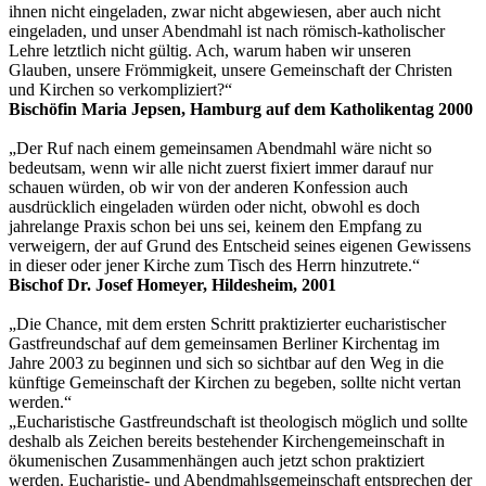
ihnen nicht eingeladen, zwar nicht abgewiesen, aber auch nicht
eingeladen, und unser Abendmahl ist nach römisch-katholischer
Lehre letztlich nicht gültig. Ach, warum haben wir unseren
Glauben, unsere Frömmigkeit, unsere Gemeinschaft der Christen
und Kirchen so verkompliziert?“
Bischöfin Maria Jepsen, Hamburg auf dem Katholikentag 2000
„Der Ruf nach einem gemeinsamen Abendmahl wäre nicht so
bedeutsam, wenn wir alle nicht zuerst fixiert immer darauf nur
schauen würden, ob wir von der anderen Konfession auch
ausdrücklich eingeladen würden oder nicht, obwohl es doch
jahrelange Praxis schon bei uns sei, keinem den Empfang zu
verweigern, der auf Grund des Entscheid seines eigenen Gewissens
in dieser oder jener Kirche zum Tisch des Herrn hinzutrete.“
Bischof Dr. Josef Homeyer, Hildesheim, 2001
„Die Chance, mit dem ersten Schritt praktizierter eucharistischer
Gastfreundschaf auf dem gemeinsamen Berliner Kirchentag im
Jahre 2003 zu beginnen und sich so sichtbar auf den Weg in die
künftige Gemeinschaft der Kirchen zu begeben, sollte nicht vertan
werden.“
„Eucharistische Gastfreundschaft ist theologisch möglich und sollte
deshalb als Zeichen bereits bestehender Kirchengemeinschaft in
ökumenischen Zusammenhängen auch jetzt schon praktiziert
werden. Eucharistie- und Abendmahlsgemeinschaft entsprechen der