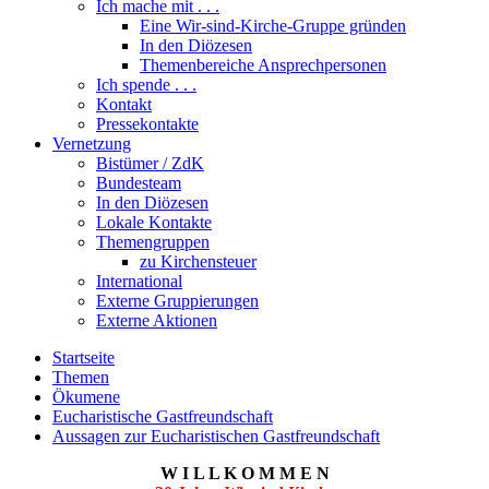
Ich mache mit . . .
Eine Wir-sind-Kirche-Gruppe gründen
In den Diözesen
Themenbereiche Ansprechpersonen
Ich spende . . .
Kontakt
Pressekontakte
Vernetzung
Bistümer / ZdK
Bundesteam
In den Diözesen
Lokale Kontakte
Themengruppen
zu Kirchensteuer
International
Externe Gruppierungen
Externe Aktionen
Startseite
Themen
Ökumene
Eucharistische Gastfreundschaft
Aussagen zur Eucharistischen Gastfreundschaft
W I L L K O M M E N