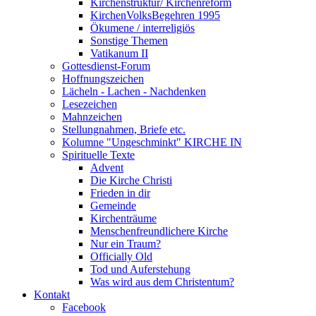
Kirchenstruktur/ Kirchenreform
KirchenVolksBegehren 1995
Ökumene / interreligiös
Sonstige Themen
Vatikanum II
Gottesdienst-Forum
Hoffnungszeichen
Lächeln - Lachen - Nachdenken
Lesezeichen
Mahnzeichen
Stellungnahmen, Briefe etc.
Kolumne "Ungeschminkt" KIRCHE IN
Spirituelle Texte
Advent
Die Kirche Christi
Frieden in dir
Gemeinde
Kirchenträume
Menschenfreundlichere Kirche
Nur ein Traum?
Officially Old
Tod und Auferstehung
Was wird aus dem Christentum?
Kontakt
Facebook