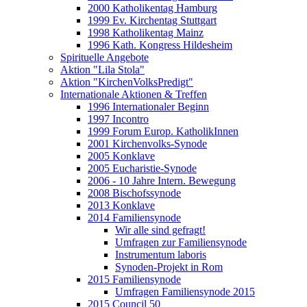
2000 Katholikentag Hamburg
1999 Ev. Kirchentag Stuttgart
1998 Katholikentag Mainz
1996 Kath. Kongress Hildesheim
Spirituelle Angebote
Aktion "Lila Stola"
Aktion "KirchenVolksPredigt"
Internationale Aktionen & Treffen
1996 Internationaler Beginn
1997 Incontro
1999 Forum Europ. KatholikInnen
2001 Kirchenvolks-Synode
2005 Konklave
2005 Eucharistie-Synode
2006 - 10 Jahre Intern. Bewegung
2008 Bischofssynode
2013 Konklave
2014 Familiensynode
Wir alle sind gefragt!
Umfragen zur Familiensynode
Instrumentum laboris
Synoden-Projekt in Rom
2015 Familiensynode
Umfragen Familiensynode 2015
2015 Council 50