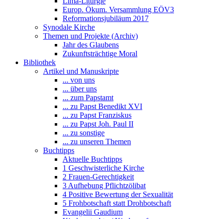
Lima-Liturgie
Europ. Ökum. Versammlung EÖV3
Reformationsjubiläum 2017
Synodale Kirche
Themen und Projekte (Archiv)
Jahr des Glaubens
Zukunftsträchtige Moral
Bibliothek
Artikel und Manuskripte
... von uns
... über uns
... zum Papstamt
... zu Papst Benedikt XVI
... zu Papst Franziskus
... zu Papst Joh. Paul II
... zu sonstige
... zu unseren Themen
Buchtipps
Aktuelle Buchtipps
1 Geschwisterliche Kirche
2 Frauen-Gerechtigkeit
3 Aufhebung Pflichtzölibat
4 Positive Bewertung der Sexualität
5 Frohbotschaft statt Drohbotschaft
Evangelii Gaudium