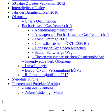
50 Jahre Zweites Vatikanum 2012
Interreligiöser Dialog
Jahr der Barmherzigkeit 2016
Ökumene
» Charta Oecumenica
Eucharistische Gastfreundschaft
» Abendmahlgemeinschaft
» Aussagen zur Eucharistischen Gastfreundschaft
» Forsa Umfrage 2003
» Gottesdienste beim ÖKT 2003 Berlin
» Hengsbach: Weg nach München
» Sattler: Schwierige Weg ...
» Thesen zur eucharistischen Gastfreundschaft
» Jugendwettbewerb Ökumene
» Lima-Liturgie
» Europ. Ökum. Versammlung EÖV3
» Reformationsjubiläum 2017
Synodale Kirche
Themen und Projekte (Archiv)
» Jahr des Glaubens
» Zukunftsträchtige Moral
|
|