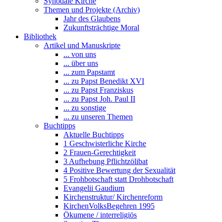
Synodale Kirche
Themen und Projekte (Archiv)
Jahr des Glaubens
Zukunftsträchtige Moral
Bibliothek
Artikel und Manuskripte
... von uns
... über uns
... zum Papstamt
... zu Papst Benedikt XVI
... zu Papst Franziskus
... zu Papst Joh. Paul II
... zu sonstige
... zu unseren Themen
Buchtipps
Aktuelle Buchtipps
1 Geschwisterliche Kirche
2 Frauen-Gerechtigkeit
3 Aufhebung Pflichtzölibat
4 Positive Bewertung der Sexualität
5 Frohbotschaft statt Drohbotschaft
Evangelii Gaudium
Kirchenstruktur/ Kirchenreform
KirchenVolksBegehren 1995
Ökumene / interreligiös