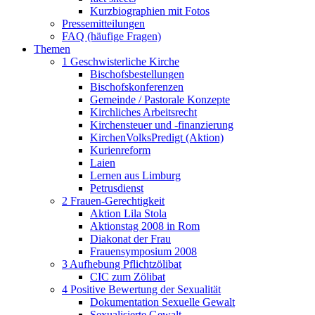
Kurzbiographien mit Fotos
Pressemitteilungen
FAQ (häufige Fragen)
Themen
1 Geschwisterliche Kirche
Bischofsbestellungen
Bischofskonferenzen
Gemeinde / Pastorale Konzepte
Kirchliches Arbeitsrecht
Kirchensteuer und -finanzierung
KirchenVolksPredigt (Aktion)
Kurienreform
Laien
Lernen aus Limburg
Petrusdienst
2 Frauen-Gerechtigkeit
Aktion Lila Stola
Aktionstag 2008 in Rom
Diakonat der Frau
Frauensymposium 2008
3 Aufhebung Pflichtzölibat
CIC zum Zölibat
4 Positive Bewertung der Sexualität
Dokumentation Sexuelle Gewalt
Sexualisierte Gewalt