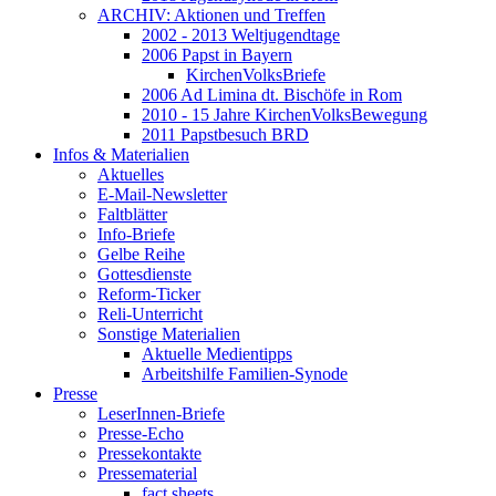
ARCHIV: Aktionen und Treffen
2002 - 2013 Weltjugendtage
2006 Papst in Bayern
KirchenVolksBriefe
2006 Ad Limina dt. Bischöfe in Rom
2010 - 15 Jahre KirchenVolksBewegung
2011 Papstbesuch BRD
Infos & Materialien
Aktuelles
E-Mail-Newsletter
Faltblätter
Info-Briefe
Gelbe Reihe
Gottesdienste
Reform-Ticker
Reli-Unterricht
Sonstige Materialien
Aktuelle Medientipps
Arbeitshilfe Familien-Synode
Presse
LeserInnen-Briefe
Presse-Echo
Pressekontakte
Pressematerial
fact sheets