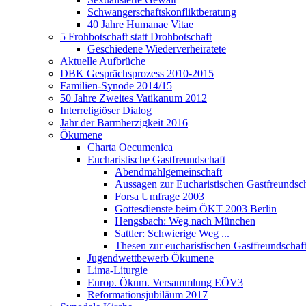
Schwangerschaftskonfliktberatung
40 Jahre Humanae Vitae
5 Frohbotschaft statt Drohbotschaft
Geschiedene Wiederverheiratete
Aktuelle Aufbrüche
DBK Gesprächsprozess 2010-2015
Familien-Synode 2014/15
50 Jahre Zweites Vatikanum 2012
Interreligiöser Dialog
Jahr der Barmherzigkeit 2016
Ökumene
Charta Oecumenica
Eucharistische Gastfreundschaft
Abendmahlgemeinschaft
Aussagen zur Eucharistischen Gastfreundsch
Forsa Umfrage 2003
Gottesdienste beim ÖKT 2003 Berlin
Hengsbach: Weg nach München
Sattler: Schwierige Weg ...
Thesen zur eucharistischen Gastfreundschaf
Jugendwettbewerb Ökumene
Lima-Liturgie
Europ. Ökum. Versammlung EÖV3
Reformationsjubiläum 2017