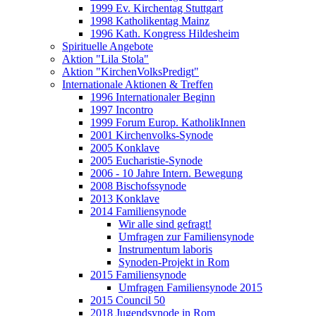
1999 Ev. Kirchentag Stuttgart
1998 Katholikentag Mainz
1996 Kath. Kongress Hildesheim
Spirituelle Angebote
Aktion "Lila Stola"
Aktion "KirchenVolksPredigt"
Internationale Aktionen & Treffen
1996 Internationaler Beginn
1997 Incontro
1999 Forum Europ. KatholikInnen
2001 Kirchenvolks-Synode
2005 Konklave
2005 Eucharistie-Synode
2006 - 10 Jahre Intern. Bewegung
2008 Bischofssynode
2013 Konklave
2014 Familiensynode
Wir alle sind gefragt!
Umfragen zur Familiensynode
Instrumentum laboris
Synoden-Projekt in Rom
2015 Familiensynode
Umfragen Familiensynode 2015
2015 Council 50
2018 Jugendsynode in Rom