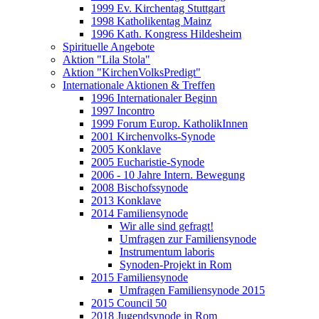
1999 Ev. Kirchentag Stuttgart
1998 Katholikentag Mainz
1996 Kath. Kongress Hildesheim
Spirituelle Angebote
Aktion "Lila Stola"
Aktion "KirchenVolksPredigt"
Internationale Aktionen & Treffen
1996 Internationaler Beginn
1997 Incontro
1999 Forum Europ. KatholikInnen
2001 Kirchenvolks-Synode
2005 Konklave
2005 Eucharistie-Synode
2006 - 10 Jahre Intern. Bewegung
2008 Bischofssynode
2013 Konklave
2014 Familiensynode
Wir alle sind gefragt!
Umfragen zur Familiensynode
Instrumentum laboris
Synoden-Projekt in Rom
2015 Familiensynode
Umfragen Familiensynode 2015
2015 Council 50
2018 Jugendsynode in Rom