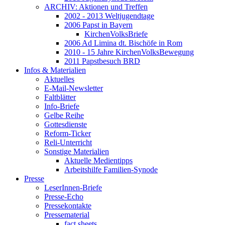
ARCHIV: Aktionen und Treffen
2002 - 2013 Weltjugendtage
2006 Papst in Bayern
KirchenVolksBriefe
2006 Ad Limina dt. Bischöfe in Rom
2010 - 15 Jahre KirchenVolksBewegung
2011 Papstbesuch BRD
Infos & Materialien
Aktuelles
E-Mail-Newsletter
Faltblätter
Info-Briefe
Gelbe Reihe
Gottesdienste
Reform-Ticker
Reli-Unterricht
Sonstige Materialien
Aktuelle Medientipps
Arbeitshilfe Familien-Synode
Presse
LeserInnen-Briefe
Presse-Echo
Pressekontakte
Pressematerial
fact sheets