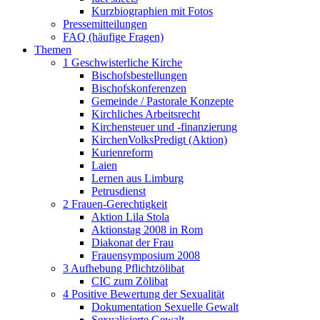
Kurzbiographien mit Fotos
Pressemitteilungen
FAQ (häufige Fragen)
Themen
1 Geschwisterliche Kirche
Bischofsbestellungen
Bischofskonferenzen
Gemeinde / Pastorale Konzepte
Kirchliches Arbeitsrecht
Kirchensteuer und -finanzierung
KirchenVolksPredigt (Aktion)
Kurienreform
Laien
Lernen aus Limburg
Petrusdienst
2 Frauen-Gerechtigkeit
Aktion Lila Stola
Aktionstag 2008 in Rom
Diakonat der Frau
Frauensymposium 2008
3 Aufhebung Pflichtzölibat
CIC zum Zölibat
4 Positive Bewertung der Sexualität
Dokumentation Sexuelle Gewalt
Sexualisierte Gewalt