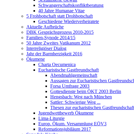
Schwangerschaftskonfliktberatung
40 Jahre Humanae Vitae
5 Frohbotschaft statt Drohbotschaft
Geschiedene Wiederverheiratete
Aktuelle Aufbrüche
DBK Gesprächsprozess 2010-2015
Familien-Synode 2014/15
50 Jahre Zweites Vatikanum 2012
Interreligiöser Dialog
Jahr der Barmherzigkeit 2016
Ökumene
Charta Oecumenica
Eucharistische Gastfreundschaft
Abendmahlgemeinschaft
Aussagen zur Eucharistischen Gastfreundsch
Forsa Umfrage 2003
Gottesdienste beim ÖKT 2003 Berlin
Hengsbach: Weg nach München
Sattler: Schwierige Weg ...
Thesen zur eucharistischen Gastfreundschaf
Jugendwettbewerb Ökumene
Lima-Liturgie
Europ. Ökum. Versammlung EÖV3
Reformationsjubiläum 2017