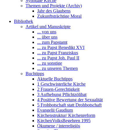
Synodale Kirche
Themen und Projekte (Archiv)
Jahr des Glaubens
Zukunftsträchtige Moral
Bibliothek
Artikel und Manuskripte
... von uns
... über uns
... zum Papstamt
... zu Papst Benedikt XVI
... zu Papst Franziskus
... zu Papst Joh. Paul II
... zu sonstige
... zu unseren Themen
Buchtipps
Aktuelle Buchtipps
1 Geschwisterliche Kirche
2 Frauen-Gerechtigkeit
3 Aufhebung Pflichtzölibat
4 Positive Bewertung der Sexualität
5 Frohbotschaft statt Drohbotschaft
Evangelii Gaudium
Kirchenstruktur/ Kirchenreform
KirchenVolksBegehren 1995
Ökumene / interreligiös