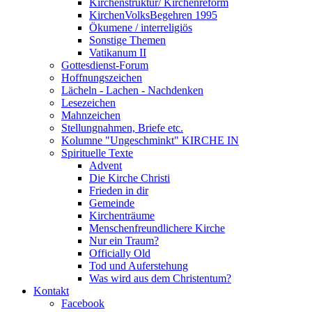
Kirchenstruktur/ Kirchenreform
KirchenVolksBegehren 1995
Ökumene / interreligiös
Sonstige Themen
Vatikanum II
Gottesdienst-Forum
Hoffnungszeichen
Lächeln - Lachen - Nachdenken
Lesezeichen
Mahnzeichen
Stellungnahmen, Briefe etc.
Kolumne "Ungeschminkt" KIRCHE IN
Spirituelle Texte
Advent
Die Kirche Christi
Frieden in dir
Gemeinde
Kirchenträume
Menschenfreundlichere Kirche
Nur ein Traum?
Officially Old
Tod und Auferstehung
Was wird aus dem Christentum?
Kontakt
Facebook