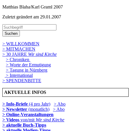
Matthias Blaha/Karl Graml 2007
Zuletzt geändert am 29­.01.2007
Suchen
> WILLKOMMEN
> MITMACHEN
> 30 JAHRE
Wir sind Kirche
> Chroniken
> Worte der Ermutigung
> Tagung in Nürnberg
> International
> SPENDENBITTE
AKTUELLE INFOS
> Info-Briefe
(4 pro Jahr)
> Abo
> Newsletter
(monatlich)
> Abo
> Online-Veranstaltungen
> Videos
von/mit
Wir sind Kirche
> aktuelle Buch-Tipps
> aktuelle Medien-Tipps