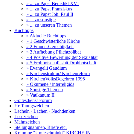
» ... zu Papst Benedikt XVI
» ... zu Papst Franziskus
» ... zu Papst Joh. Paul II
» ... zu sonstige
» ... zu unseren Themen
Buchtipps
» Aktuelle Buchtipps
» 1 Geschwisterliche Kirche
» 2 Frauen-Gerechtigkeit
» 3 Aufhebung Pflichtzölibat
» 4 Positive Bewertung der Sexualität
» 5 Frohbotschaft statt Drohbotschaft
» Evangelii Gaudium
» Kirchenstruktur/ Kirchenreform
» KirchenVolksBegehren 1995
» Ökumene / interreligiös
» Sonstige Themen
» Vatikanum II
Gottesdienst-Forum
Hoffnungszeichen
Lächeln - Lachen - Nachdenken
Lesezeichen
Mahnzeichen
Stellungnahmen, Briefe etc.
Kolumne "Ungeschminkt" KIRCHE IN