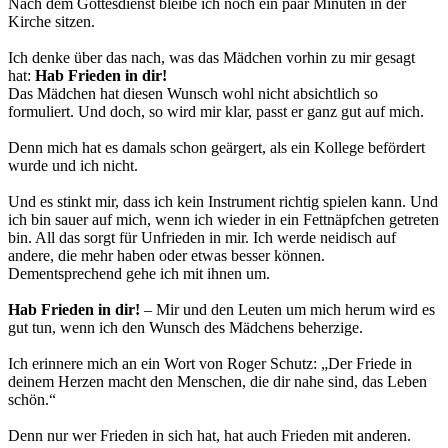
Nach dem Gottesdienst bleibe ich noch ein paar Minuten in der
Kirche sitzen.
Ich denke über das nach, was das Mädchen vorhin zu mir gesagt
hat:
Hab Frieden in dir!
Das Mädchen hat diesen Wunsch wohl nicht absichtlich so
formuliert. Und doch, so wird mir klar, passt er ganz gut auf mich.
Denn mich hat es damals schon geärgert, als ein Kollege befördert
wurde und ich nicht.
Und es stinkt mir, dass ich kein Instrument richtig spielen kann. Und
ich bin sauer auf mich, wenn ich wieder in ein Fettnäpfchen getreten
bin. All das sorgt für Unfrieden in mir. Ich werde neidisch auf
andere, die mehr haben oder etwas besser können.
Dementsprechend gehe ich mit ihnen um.
Hab Frieden in dir!
– Mir und den Leuten um mich herum wird es
gut tun, wenn ich den Wunsch des Mädchens beherzige.
Ich erinnere mich an ein Wort von Roger Schutz: „Der Friede in
deinem Herzen macht den Menschen, die dir nahe sind, das Leben
schön.“
Denn nur wer Frieden in sich hat, hat auch Frieden mit anderen.