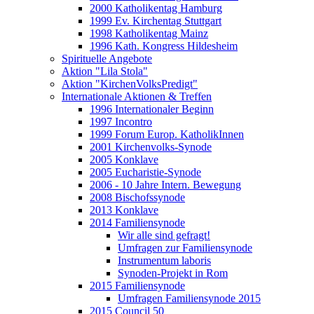
2000 Katholikentag Hamburg
1999 Ev. Kirchentag Stuttgart
1998 Katholikentag Mainz
1996 Kath. Kongress Hildesheim
Spirituelle Angebote
Aktion "Lila Stola"
Aktion "KirchenVolksPredigt"
Internationale Aktionen & Treffen
1996 Internationaler Beginn
1997 Incontro
1999 Forum Europ. KatholikInnen
2001 Kirchenvolks-Synode
2005 Konklave
2005 Eucharistie-Synode
2006 - 10 Jahre Intern. Bewegung
2008 Bischofssynode
2013 Konklave
2014 Familiensynode
Wir alle sind gefragt!
Umfragen zur Familiensynode
Instrumentum laboris
Synoden-Projekt in Rom
2015 Familiensynode
Umfragen Familiensynode 2015
2015 Council 50