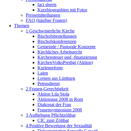
fact sheets
Kurzbiographien mit Fotos
Pressemitteilungen
FAQ (häufige Fragen)
Themen
1 Geschwisterliche Kirche
Bischofsbestellungen
Bischofskonferenzen
Gemeinde / Pastorale Konzepte
Kirchliches Arbeitsrecht
Kirchensteuer und -finanzierung
KirchenVolksPredigt (Aktion)
Kurienreform
Laien
Lernen aus Limburg
Petrusdienst
2 Frauen-Gerechtigkeit
Aktion Lila Stola
Aktionstag 2008 in Rom
Diakonat der Frau
Frauensymposium 2008
3 Aufhebung Pflichtzölibat
CIC zum Zölibat
4 Positive Bewertung der Sexualität
Dokumentation Sexuelle Gewalt