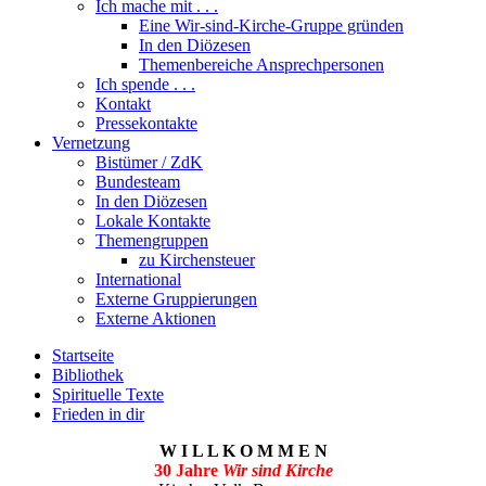
Ich mache mit . . .
Eine Wir-sind-Kirche-Gruppe gründen
In den Diözesen
Themenbereiche Ansprechpersonen
Ich spende . . .
Kontakt
Pressekontakte
Vernetzung
Bistümer / ZdK
Bundesteam
In den Diözesen
Lokale Kontakte
Themengruppen
zu Kirchensteuer
International
Externe Gruppierungen
Externe Aktionen
Startseite
Bibliothek
Spirituelle Texte
Frieden in dir
W I L L K O M M E N
30 Jahre
Wir sind Kirche