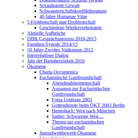
Sexualisierte Gewalt
Schwangerschaftskonfliktberatung
40 Jahre Humanae Vitae
5 Frohbotschaft statt Drohbotschaft
Geschiedene Wiederverheiratete
Aktuelle Aufbrüche
DBK Gesprächsprozess 2010-2015
Familien-Synode 2014/15
50 Jahre Zweites Vatikanum 2012
Interreligiöser Dialog
Jahr der Barmherzigkeit 2016
Ökumene
Charta Oecumenica
Eucharistische Gastfreundschaft
Abendmahlgemeinschaft
Aussagen zur Eucharistischen
Gastfreundschaft
Forsa Umfrage 2003
Gottesdienste beim ÖKT 2003 Berlin
Hengsbach: Weg nach München
Sattler: Schwierige Weg ...
Thesen zur eucharistischen
Gastfreundschaft
Jugendwettbewerb Ökumene