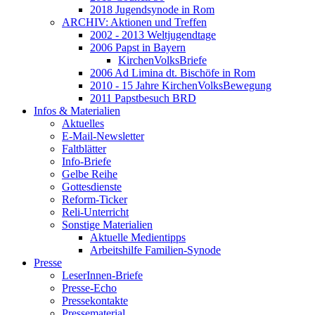
2018 Jugendsynode in Rom
ARCHIV: Aktionen und Treffen
2002 - 2013 Weltjugendtage
2006 Papst in Bayern
KirchenVolksBriefe
2006 Ad Limina dt. Bischöfe in Rom
2010 - 15 Jahre KirchenVolksBewegung
2011 Papstbesuch BRD
Infos & Materialien
Aktuelles
E-Mail-Newsletter
Faltblätter
Info-Briefe
Gelbe Reihe
Gottesdienste
Reform-Ticker
Reli-Unterricht
Sonstige Materialien
Aktuelle Medientipps
Arbeitshilfe Familien-Synode
Presse
LeserInnen-Briefe
Presse-Echo
Pressekontakte
Pressematerial