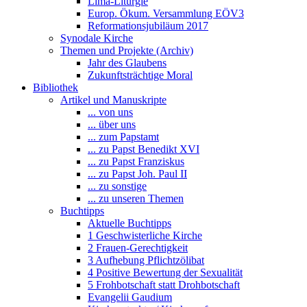
Lima-Liturgie
Europ. Ökum. Versammlung EÖV3
Reformationsjubiläum 2017
Synodale Kirche
Themen und Projekte (Archiv)
Jahr des Glaubens
Zukunftsträchtige Moral
Bibliothek
Artikel und Manuskripte
... von uns
... über uns
... zum Papstamt
... zu Papst Benedikt XVI
... zu Papst Franziskus
... zu Papst Joh. Paul II
... zu sonstige
... zu unseren Themen
Buchtipps
Aktuelle Buchtipps
1 Geschwisterliche Kirche
2 Frauen-Gerechtigkeit
3 Aufhebung Pflichtzölibat
4 Positive Bewertung der Sexualität
5 Frohbotschaft statt Drohbotschaft
Evangelii Gaudium