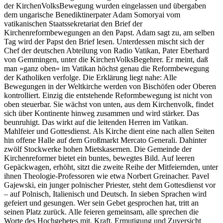
der KirchenVolksBewegung wurden eingelassen und übergaben
dem ungarische Benediktinerpater Adam Somoryai vom
vatikanischen Staatssekretariat den Brief der
Kirchenreformbewegungen an den Papst. Adam sagt zu, am selben
Tag wird der Papst den Brief lesen. Unterdessen mischt sich der
Chef der deutschen Abteilung von Radio Vatikan, Pater Eberhard
von Gemmingen, unter die KirchenVolksBegehrer. Er meint, daß
man »ganz oben« im Vatikan höchst genau die Reformbewegung
der Katholiken verfolge. Die Erklärung liegt nahe: Alle
Bewegungen in der Weltkirche werden von Bischöfen oder Oberen
kontrolliert. Einzig die entstehende Reformbewegung ist nicht von
oben steuerbar. Sie wächst von unten, aus dem Kirchenvolk, findet
sich über Kontinente hinweg zusammen und wird stärker. Das
beunruhigt. Das wirkt auf die leitenden Herren im Vatikan.
Mahlfeier und Gottesdienst. Als Kirche dient eine nach allen Seiten
hin offene Halle auf dem Großmarkt Mercato Generali. Dahinter
zwölf Stockwerke hohen Mietskasernen. Die Gemeinde der
Kirchenreformer bietet ein buntes, bewegtes Bild. Auf leeren
Gepäckwagen, erhöht, sitzt die zweite Reihe der Mitfeiernden, unter
ihnen Theologie-Professoren wie etwa Norbert Greinacher. Pavel
Gajewski, ein junger polnischer Priester, steht dem Gottesdienst vor
– auf Polnisch, Italienisch und Deutsch. In sieben Sprachen wird
gefeiert und gesungen. Wer sein Gebet gesprochen hat, tritt an
seinen Platz zurück. Alle feieren gemeinsam, alle sprechen die
Worte des Hochgebetes mit. Kraft, Ermutigung und Zuversicht