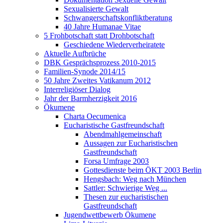
Sexualisierte Gewalt
Schwangerschaftskonfliktberatung
40 Jahre Humanae Vitae
5 Frohbotschaft statt Drohbotschaft
Geschiedene Wiederverheiratete
Aktuelle Aufbrüche
DBK Gesprächsprozess 2010-2015
Familien-Synode 2014/15
50 Jahre Zweites Vatikanum 2012
Interreligiöser Dialog
Jahr der Barmherzigkeit 2016
Ökumene
Charta Oecumenica
Eucharistische Gastfreundschaft
Abendmahlgemeinschaft
Aussagen zur Eucharistischen
Gastfreundschaft
Forsa Umfrage 2003
Gottesdienste beim ÖKT 2003 Berlin
Hengsbach: Weg nach München
Sattler: Schwierige Weg ...
Thesen zur eucharistischen
Gastfreundschaft
Jugendwettbewerb Ökumene