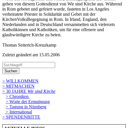
gehen von diesem Gottesdienst von Wir sind Kirche aus. Während
in Rom gebetet und gefeiert wurde, fasteten in Los Angeles
verheiratete Priester in Solidarität und Gebet mit der
KirchenVolksBegegnung in Rom. In Irland, England, den
Niederlanden und in Deutschland versammelten sich vielerorts
Katholikinnen und Katholiken, um für eine offenere und
glaubwürdigere Kirche zu beten.
Thomas Seiterich-Kreuzkamp
Zuletzt geändert am 15­.05.2006
Suchen
> WILLKOMMEN
> MITMACHEN
> 30 JAHRE
Wir sind Kirche
> Chroniken
> Worte der Ermutigung
> Tagung in Nürnberg
> International
> SPENDENBITTE