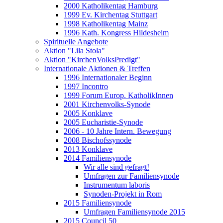
2000 Katholikentag Hamburg
1999 Ev. Kirchentag Stuttgart
1998 Katholikentag Mainz
1996 Kath. Kongress Hildesheim
Spirituelle Angebote
Aktion "Lila Stola"
Aktion "KirchenVolksPredigt"
Internationale Aktionen & Treffen
1996 Internationaler Beginn
1997 Incontro
1999 Forum Europ. KatholikInnen
2001 Kirchenvolks-Synode
2005 Konklave
2005 Eucharistie-Synode
2006 - 10 Jahre Intern. Bewegung
2008 Bischofssynode
2013 Konklave
2014 Familiensynode
Wir alle sind gefragt!
Umfragen zur Familiensynode
Instrumentum laboris
Synoden-Projekt in Rom
2015 Familiensynode
Umfragen Familiensynode 2015
2015 Council 50