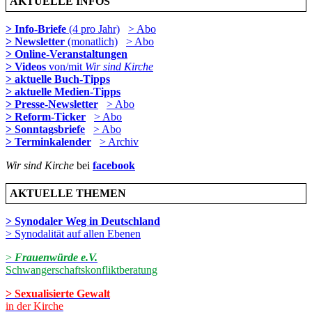
AKTUELLE INFOS
> Info-Briefe
(4 pro Jahr)
> Abo
> Newsletter
(monatlich)
> Abo
> Online-Veranstaltungen
> Videos
von/mit
Wir sind Kirche
> aktuelle Buch-Tipps
> aktuelle Medien-Tipps
> Presse-Newsletter
> Abo
> Reform-Ticker
> Abo
> Sonntagsbriefe
> Abo
> Terminkalender
> Archiv
Wir sind Kirche
bei
facebook
AKTUELLE THEMEN
> Synodaler Weg in Deutschland
> Synodalität auf allen Ebenen
>
Frauenwürde e.V.
Schwangerschaftskonfliktberatung
> Sexualisierte Gewalt
in der Kirche