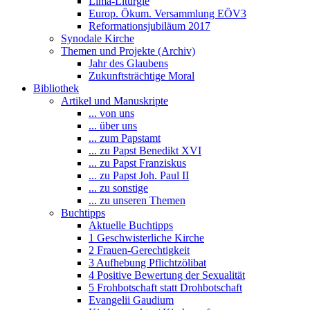
Lima-Liturgie
Europ. Ökum. Versammlung EÖV3
Reformationsjubiläum 2017
Synodale Kirche
Themen und Projekte (Archiv)
Jahr des Glaubens
Zukunftsträchtige Moral
Bibliothek
Artikel und Manuskripte
... von uns
... über uns
... zum Papstamt
... zu Papst Benedikt XVI
... zu Papst Franziskus
... zu Papst Joh. Paul II
... zu sonstige
... zu unseren Themen
Buchtipps
Aktuelle Buchtipps
1 Geschwisterliche Kirche
2 Frauen-Gerechtigkeit
3 Aufhebung Pflichtzölibat
4 Positive Bewertung der Sexualität
5 Frohbotschaft statt Drohbotschaft
Evangelii Gaudium