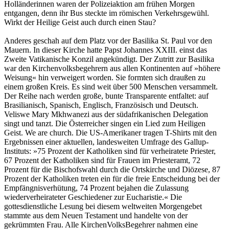
Holländerinnen waren der Polizeiaktion am frühen Morgen
entgangen, denn ihr Bus steckte im römischen Verkehrsgewühl.
Wirkt der Heilige Geist auch durch einen Stau?
Anderes geschah auf dem Platz vor der Basilika St. Paul vor den
Mauern. In dieser Kirche hatte Papst Johannes XXIII. einst das
Zweite Vatikanische Konzil angekündigt. Der Zutritt zur Basilika
war den Kirchenvolksbegehrern aus allen Kontinenten auf »höhere
Weisung« hin verweigert worden. Sie formten sich draußen zu
einem großen Kreis. Es sind weit über 500 Menschen versammelt.
Der Reihe nach werden große, bunte Transparente entfaltet: auf
Brasilianisch, Spanisch, Englisch, Französisch und Deutsch.
Veliswe Mary Mkhwanezi aus der südafrikanischen Delegation
singt und tanzt. Die Österreicher singen ein Lied zum Heiligen
Geist. We are church. Die US-Amerikaner tragen T-Shirts mit den
Ergebnissen einer aktuellen, landesweiten Umfrage des Gallup-
Instituts: »75 Prozent der Katholiken sind für verheiratete Priester,
67 Prozent der Katholiken sind für Frauen im Priesteramt, 72
Prozent für die Bischofswahl durch die Ortskirche und Diözese, 87
Prozent der Katholiken treten ein für die freie Entscheidung bei der
Empfängnisverhütung, 74 Prozent bejahen die Zulassung
wiederverheirateter Geschiedener zur Eucharistie.« Die
gottesdienstliche Lesung bei diesem weltweiten Morgengebet
stammte aus dem Neuen Testament und handelte von der
gekrümmten Frau. Alle KirchenVolksBegehrer nahmen eine