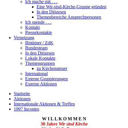
Ich mache mit . . .
Eine Wir-sind-Kirche-Gruppe gründen
In den Diözesen
Themenbereiche Ansprechpersonen
Ich spende . . .
Kontakt
Pressekontakte
Vernetzung
Bistümer / ZdK
Bundesteam
In den Diözesen
Lokale Kontakte
Themengruppen
zu Kirchensteuer
International
Externe Gruppierungen
Externe Aktionen
Startseite
Aktionen
Internationale Aktionen & Treffen
1997 Incontro
W I L L K O M M E N
30 Jahre
Wir sind Kirche