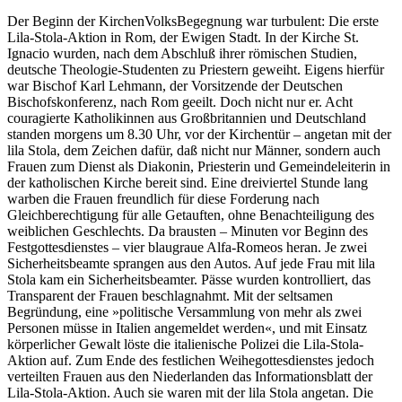
Der Beginn der KirchenVolksBegegnung war turbulent: Die erste
Lila-Stola-Aktion in Rom, der Ewigen Stadt. In der Kirche St.
Ignacio wurden, nach dem Abschluß ihrer römischen Studien,
deutsche Theologie-Studenten zu Priestern geweiht. Eigens hierfür
war Bischof Karl Lehmann, der Vorsitzende der Deutschen
Bischofskonferenz, nach Rom geeilt. Doch nicht nur er. Acht
couragierte Katholikinnen aus Großbritannien und Deutschland
standen morgens um 8.30 Uhr, vor der Kirchentür – angetan mit der
lila Stola, dem Zeichen dafür, daß nicht nur Männer, sondern auch
Frauen zum Dienst als Diakonin, Priesterin und Gemeindeleiterin in
der katholischen Kirche bereit sind. Eine dreiviertel Stunde lang
warben die Frauen freundlich für diese Forderung nach
Gleichberechtigung für alle Getauften, ohne Benachteiligung des
weiblichen Geschlechts. Da brausten – Minuten vor Beginn des
Festgottesdienstes – vier blaugraue Alfa-Romeos heran. Je zwei
Sicherheitsbeamte sprangen aus den Autos. Auf jede Frau mit lila
Stola kam ein Sicherheitsbeamter. Pässe wurden kontrolliert, das
Transparent der Frauen beschlagnahmt. Mit der seltsamen
Begründung, eine »politische Versammlung von mehr als zwei
Personen müsse in Italien angemeldet werden«, und mit Einsatz
körperlicher Gewalt löste die italienische Polizei die Lila-Stola-
Aktion auf. Zum Ende des festlichen Weihegottesdienstes jedoch
verteilten Frauen aus den Niederlanden das Informationsblatt der
Lila-Stola-Aktion. Auch sie waren mit der lila Stola angetan. Die