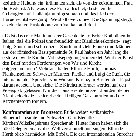
geduckte Haltung ein, krümmten sich, als von der gekrümmten Frau
die Rede ist. Als Jesus diese Frau aufrichtet, da stehen die
Gebeugten auf. Halleluja wird gesungen und das Lied der
Bürgerrechtsbewegung »We shall overcome«. Die Spannung steigt,
als eine lange Buskolonne zum Vatikan aufbricht.
»Es ist das erste Mal in unserer Geschichte kritischer Katholiken in
Italien, daß die Polizei uns freundlich mit Blaulicht eskortiert«, sagt
Luigi Sandri und schmunzelt. Sandri und viele Frauen und Männer
aus der römischen Basisgemeinde St. Paul haben ein Jahr lang die
erste weltweite KirchenVolksBegegnung vorbereitet. Wird der Papst
den Brief mit den Forderungen von Wir sind Kirche
entgegennehmen? Mehrfach hatten Elfriede Harth, Thomas
Plankensteiner, Schwester Maureen Fiedler und Luigi de Paoli, die
internationalen Sprecher von Wir sind Kirche, in Briefen den Papst
darum gebeten. Und siehe: Die Kirchenreformer werden auf den
Petersplatz gelassen. Nur die Transparente müssen draußen bleiben.
Nicht jedoch die Lieder, die den Heiligen Geist anrufen und die
Kirchenreform fordern.
Konfrontation am Bronzetor.
Rüde weisen vatikanische
Sicherheitsbeamte und Schweizer Gardisten die
KirchenVolksBegehrens-Sprecher ab. Hinter ihnen haben sich die
500 Delegierten aus aller Welt versammelt und singen. Elfriede
Harth blieb hartnäckig. Mit Erfolg. Die drei internationalen Sprecher