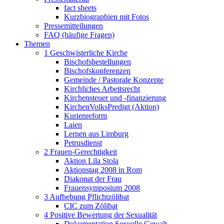
fact sheets
Kurzbiographien mit Fotos
Pressemitteilungen
FAQ (häufige Fragen)
Themen
1 Geschwisterliche Kirche
Bischofsbestellungen
Bischofskonferenzen
Gemeinde / Pastorale Konzepte
Kirchliches Arbeitsrecht
Kirchensteuer und -finanzierung
KirchenVolksPredigt (Aktion)
Kurienreform
Laien
Lernen aus Limburg
Petrusdienst
2 Frauen-Gerechtigkeit
Aktion Lila Stola
Aktionstag 2008 in Rom
Diakonat der Frau
Frauensymposium 2008
3 Aufhebung Pflichtzölibat
CIC zum Zölibat
4 Positive Bewertung der Sexualität
Dokumentation Sexuelle Gewalt