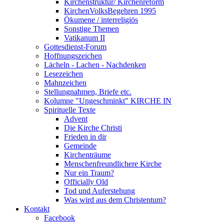
Kirchenstruktur/ Kirchenreform
KirchenVolksBegehren 1995
Ökumene / interreligiös
Sonstige Themen
Vatikanum II
Gottesdienst-Forum
Hoffnungszeichen
Lächeln - Lachen - Nachdenken
Lesezeichen
Mahnzeichen
Stellungnahmen, Briefe etc.
Kolumne "Ungeschminkt" KIRCHE IN
Spirituelle Texte
Advent
Die Kirche Christi
Frieden in dir
Gemeinde
Kirchenträume
Menschenfreundlichere Kirche
Nur ein Traum?
Officially Old
Tod und Auferstehung
Was wird aus dem Christentum?
Kontakt
Facebook