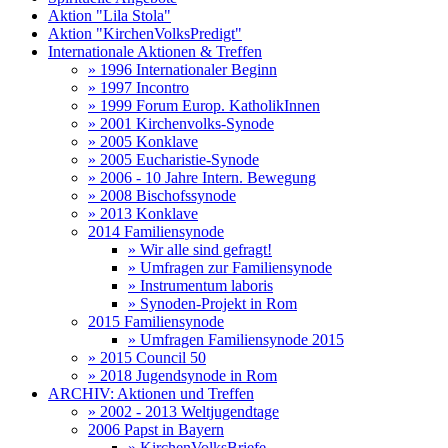
Aktion "Lila Stola"
Aktion "KirchenVolksPredigt"
Internationale Aktionen & Treffen
» 1996 Internationaler Beginn
» 1997 Incontro
» 1999 Forum Europ. KatholikInnen
» 2001 Kirchenvolks-Synode
» 2005 Konklave
» 2005 Eucharistie-Synode
» 2006 - 10 Jahre Intern. Bewegung
» 2008 Bischofssynode
» 2013 Konklave
2014 Familiensynode
» Wir alle sind gefragt!
» Umfragen zur Familiensynode
» Instrumentum laboris
» Synoden-Projekt in Rom
2015 Familiensynode
» Umfragen Familiensynode 2015
» 2015 Council 50
» 2018 Jugendsynode in Rom
ARCHIV: Aktionen und Treffen
» 2002 - 2013 Weltjugendtage
2006 Papst in Bayern
» KirchenVolksBriefe