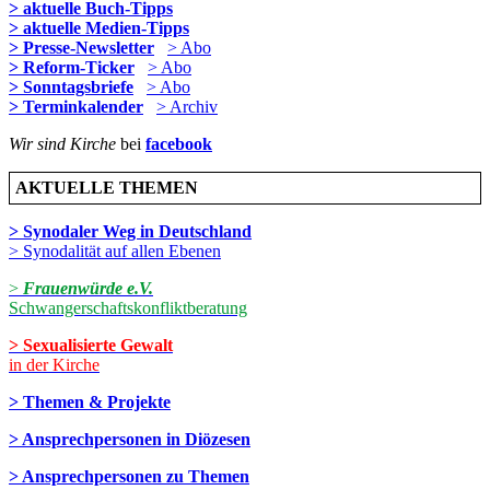
> aktuelle Buch-Tipps
> aktuelle Medien-Tipps
> Presse-Newsletter
> Abo
> Reform-Ticker
> Abo
> Sonntagsbriefe
> Abo
> Terminkalender
> Archiv
Wir sind Kirche
bei
facebook
AKTUELLE THEMEN
> Synodaler Weg in Deutschland
> Synodalität auf allen Ebenen
>
Frauenwürde e.V.
Schwangerschaftskonfliktberatung
> Sexualisierte Gewalt
in der Kirche
> Themen & Projekte
> Ansprechpersonen in Diözesen
> Ansprechpersonen zu Themen