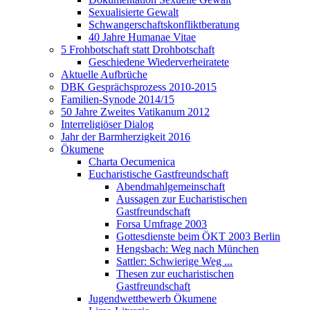
Sexualisierte Gewalt
Schwangerschaftskonfliktberatung
40 Jahre Humanae Vitae
5 Frohbotschaft statt Drohbotschaft
Geschiedene Wiederverheiratete
Aktuelle Aufbrüche
DBK Gesprächsprozess 2010-2015
Familien-Synode 2014/15
50 Jahre Zweites Vatikanum 2012
Interreligiöser Dialog
Jahr der Barmherzigkeit 2016
Ökumene
Charta Oecumenica
Eucharistische Gastfreundschaft
Abendmahlgemeinschaft
Aussagen zur Eucharistischen
Gastfreundschaft
Forsa Umfrage 2003
Gottesdienste beim ÖKT 2003 Berlin
Hengsbach: Weg nach München
Sattler: Schwierige Weg ...
Thesen zur eucharistischen
Gastfreundschaft
Jugendwettbewerb Ökumene