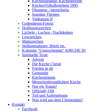
Kirchenstruktur/ Kirchenreform
KirchenVolksBegehren 1995
Ökumene / interreligiös
Sonstige Themen
Vatikanum II
Gottesdienst-Forum
Hoffnungszeichen
Lächeln - Lachen - Nachdenken
Lesezeichen
Mahnzeichen
Stellungnahmen, Briefe etc.
Kolumne "Ungeschminkt" KIRCHE IN
Spirituelle Texte
Advent
Die Kirche Christi
Frieden in dir
Gemeinde
Kirchenträume
Menschenfreundlichere Kirche
Nur ein Traum?
Officially Old
Tod und Auferstehung
Was wird aus dem Christentum?
Kontakt
Facebook