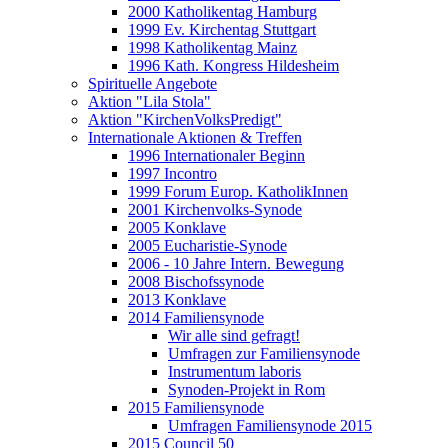
2000 Katholikentag Hamburg
1999 Ev. Kirchentag Stuttgart
1998 Katholikentag Mainz
1996 Kath. Kongress Hildesheim
Spirituelle Angebote
Aktion "Lila Stola"
Aktion "KirchenVolksPredigt"
Internationale Aktionen & Treffen
1996 Internationaler Beginn
1997 Incontro
1999 Forum Europ. KatholikInnen
2001 Kirchenvolks-Synode
2005 Konklave
2005 Eucharistie-Synode
2006 - 10 Jahre Intern. Bewegung
2008 Bischofssynode
2013 Konklave
2014 Familiensynode
Wir alle sind gefragt!
Umfragen zur Familiensynode
Instrumentum laboris
Synoden-Projekt in Rom
2015 Familiensynode
Umfragen Familiensynode 2015
2015 Council 50