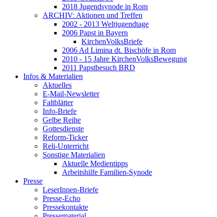
2018 Jugendsynode in Rom
ARCHIV: Aktionen und Treffen
2002 - 2013 Weltjugendtage
2006 Papst in Bayern
KirchenVolksBriefe
2006 Ad Limina dt. Bischöfe in Rom
2010 - 15 Jahre KirchenVolksBewegung
2011 Papstbesuch BRD
Infos & Materialien
Aktuelles
E-Mail-Newsletter
Faltblätter
Info-Briefe
Gelbe Reihe
Gottesdienste
Reform-Ticker
Reli-Unterricht
Sonstige Materialien
Aktuelle Medientipps
Arbeitshilfe Familien-Synode
Presse
LeserInnen-Briefe
Presse-Echo
Pressekontakte
Pressematerial