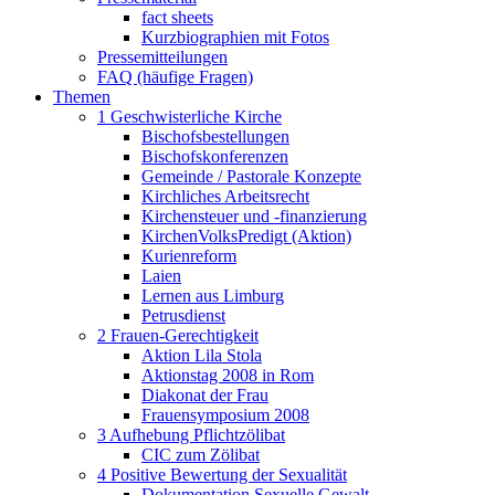
fact sheets
Kurzbiographien mit Fotos
Pressemitteilungen
FAQ (häufige Fragen)
Themen
1 Geschwisterliche Kirche
Bischofsbestellungen
Bischofskonferenzen
Gemeinde / Pastorale Konzepte
Kirchliches Arbeitsrecht
Kirchensteuer und -finanzierung
KirchenVolksPredigt (Aktion)
Kurienreform
Laien
Lernen aus Limburg
Petrusdienst
2 Frauen-Gerechtigkeit
Aktion Lila Stola
Aktionstag 2008 in Rom
Diakonat der Frau
Frauensymposium 2008
3 Aufhebung Pflichtzölibat
CIC zum Zölibat
4 Positive Bewertung der Sexualität
Dokumentation Sexuelle Gewalt