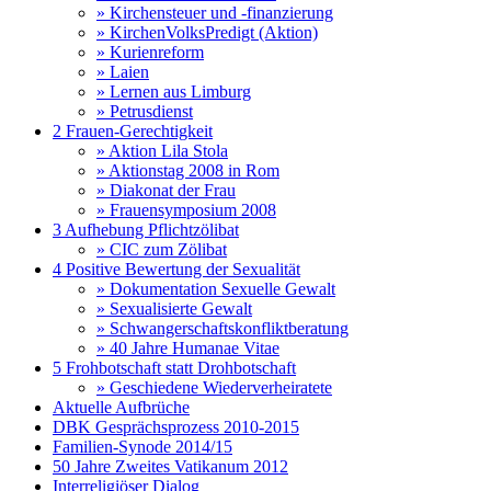
» Kirchensteuer und -finanzierung
» KirchenVolksPredigt (Aktion)
» Kurienreform
» Laien
» Lernen aus Limburg
» Petrusdienst
2 Frauen-Gerechtigkeit
» Aktion Lila Stola
» Aktionstag 2008 in Rom
» Diakonat der Frau
» Frauensymposium 2008
3 Aufhebung Pflichtzölibat
» CIC zum Zölibat
4 Positive Bewertung der Sexualität
» Dokumentation Sexuelle Gewalt
» Sexualisierte Gewalt
» Schwangerschaftskonfliktberatung
» 40 Jahre Humanae Vitae
5 Frohbotschaft statt Drohbotschaft
» Geschiedene Wiederverheiratete
Aktuelle Aufbrüche
DBK Gesprächsprozess 2010-2015
Familien-Synode 2014/15
50 Jahre Zweites Vatikanum 2012
Interreligiöser Dialog