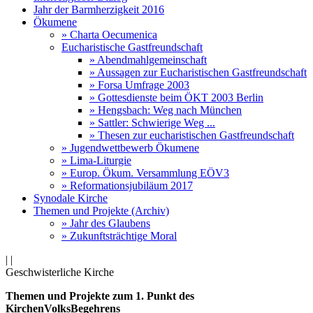
Jahr der Barmherzigkeit 2016
Ökumene
» Charta Oecumenica
Eucharistische Gastfreundschaft
» Abendmahlgemeinschaft
» Aussagen zur Eucharistischen Gastfreundschaft
» Forsa Umfrage 2003
» Gottesdienste beim ÖKT 2003 Berlin
» Hengsbach: Weg nach München
» Sattler: Schwierige Weg ...
» Thesen zur eucharistischen Gastfreundschaft
» Jugendwettbewerb Ökumene
» Lima-Liturgie
» Europ. Ökum. Versammlung EÖV3
» Reformationsjubiläum 2017
Synodale Kirche
Themen und Projekte (Archiv)
» Jahr des Glaubens
» Zukunftsträchtige Moral
|
|
Geschwisterliche Kirche
Themen und Projekte zum 1. Punkt des
KirchenVolksBegehrens