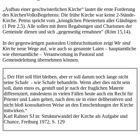
„Aufbau einer geschwisterlichen Kirche“ lautet die erste Forderung
des KirchenVolksBegehrens: Die frühe Kirche war keine 2-Stände-
Kirche. Petrus spricht vom „königlichen Priestertum aller Gläubigen
(1 Petr 2,5). Alle sollen mit ihren Begabungen und Charismen der
Gemeinde dienen und sich „gegenseitig ermahnen“ (Röm 15,14).
In der gegenwärtigen pastoralen Umbruchsituation zeigt
Wir sind
Kirche
neue Wege auf, wie auch so genannte Laien – hauptamtliche
wie ehrenamtliche – Verantwortung in Pastoral und
Gemeindeleitung übernehmen können.
„ Der Hirt soll Hirt bleiben, aber er soll darum noch lange nicht
seine Schafe - wie Schafe behandeln. Wenn aber dies nicht sein
soll, dann muss es, gestuft und je nach der fraglichen Materie
differenziert, mindestens in vielen Fällen heute auch ein Recht für
Priester und Laien geben, nach dem sie in einer deliberativen und
nicht bloß konsultativen Weise an den Entscheidungen der Kirche
mitwirken.“
Karl Rahner SJ in: Strukturwandel der Kirche als Aufgabe und
Chance, Freiburg 1972, S. 129