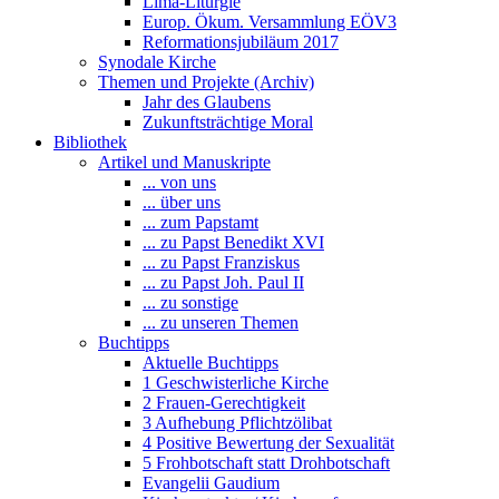
Lima-Liturgie
Europ. Ökum. Versammlung EÖV3
Reformationsjubiläum 2017
Synodale Kirche
Themen und Projekte (Archiv)
Jahr des Glaubens
Zukunftsträchtige Moral
Bibliothek
Artikel und Manuskripte
... von uns
... über uns
... zum Papstamt
... zu Papst Benedikt XVI
... zu Papst Franziskus
... zu Papst Joh. Paul II
... zu sonstige
... zu unseren Themen
Buchtipps
Aktuelle Buchtipps
1 Geschwisterliche Kirche
2 Frauen-Gerechtigkeit
3 Aufhebung Pflichtzölibat
4 Positive Bewertung der Sexualität
5 Frohbotschaft statt Drohbotschaft
Evangelii Gaudium