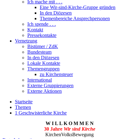
Ich mache mit . . .
Eine Wir-sind-Kirche-Gruppe gründen
In den Diözesen
Themenbereiche Ansprechpersonen
Ich spende . . .
Kontakt
Pressekontakte
Vernetzung
Bistümer / ZdK
Bundesteam
In den Diözesen
Lokale Kontakte
Themengruppen
zu Kirchensteuer
International
Externe Gruppierungen
Externe Aktionen
Startseite
Themen
1 Geschwisterliche Kirche
W I L L K O M M E N
30 Jahre
Wir sind Kirche
KirchenVolksBewegung