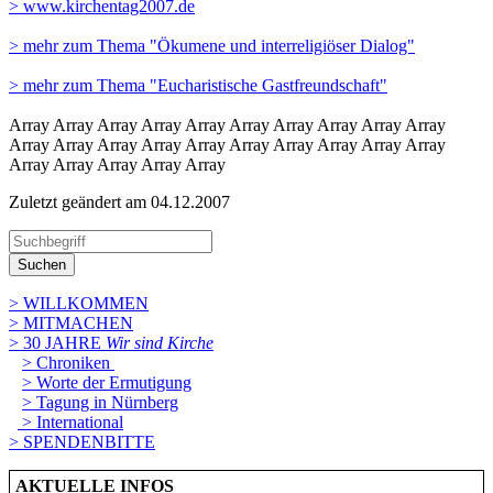
> www.kirchentag2007.de
> mehr zum Thema "Ökumene und interreligiöser Dialog"
> mehr zum Thema "Eucharistische Gastfreundschaft"
Array Array Array Array Array Array Array Array Array Array
Array Array Array Array Array Array Array Array Array Array
Array Array Array Array Array
Zuletzt geändert am 04­.12.2007
Suchen
> WILLKOMMEN
> MITMACHEN
> 30 JAHRE
Wir sind Kirche
> Chroniken
> Worte der Ermutigung
> Tagung in Nürnberg
> International
> SPENDENBITTE
AKTUELLE INFOS