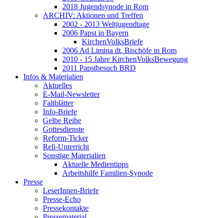
2018 Jugendsynode in Rom
ARCHIV: Aktionen und Treffen
2002 - 2013 Weltjugendtage
2006 Papst in Bayern
KirchenVolksBriefe
2006 Ad Limina dt. Bischöfe in Rom
2010 - 15 Jahre KirchenVolksBewegung
2011 Papstbesuch BRD
Infos & Materialien
Aktuelles
E-Mail-Newsletter
Faltblätter
Info-Briefe
Gelbe Reihe
Gottesdienste
Reform-Ticker
Reli-Unterricht
Sonstige Materialien
Aktuelle Medientipps
Arbeitshilfe Familien-Synode
Presse
LeserInnen-Briefe
Presse-Echo
Pressekontakte
Pressematerial