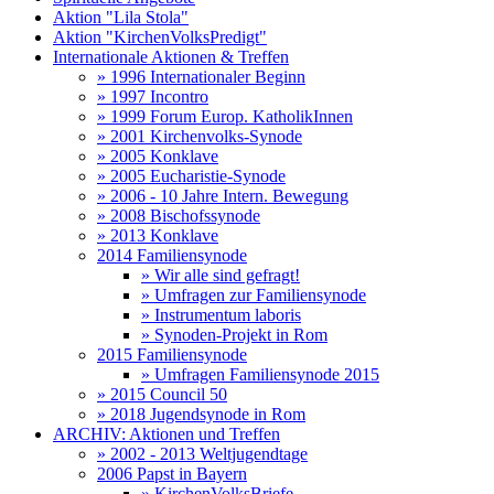
Aktion "Lila Stola"
Aktion "KirchenVolksPredigt"
Internationale Aktionen & Treffen
» 1996 Internationaler Beginn
» 1997 Incontro
» 1999 Forum Europ. KatholikInnen
» 2001 Kirchenvolks-Synode
» 2005 Konklave
» 2005 Eucharistie-Synode
» 2006 - 10 Jahre Intern. Bewegung
» 2008 Bischofssynode
» 2013 Konklave
2014 Familiensynode
» Wir alle sind gefragt!
» Umfragen zur Familiensynode
» Instrumentum laboris
» Synoden-Projekt in Rom
2015 Familiensynode
» Umfragen Familiensynode 2015
» 2015 Council 50
» 2018 Jugendsynode in Rom
ARCHIV: Aktionen und Treffen
» 2002 - 2013 Weltjugendtage
2006 Papst in Bayern
» KirchenVolksBriefe