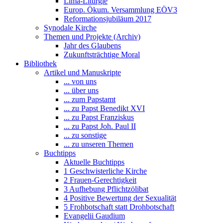
Lima-Liturgie
Europ. Ökum. Versammlung EÖV3
Reformationsjubiläum 2017
Synodale Kirche
Themen und Projekte (Archiv)
Jahr des Glaubens
Zukunftsträchtige Moral
Bibliothek
Artikel und Manuskripte
... von uns
... über uns
... zum Papstamt
... zu Papst Benedikt XVI
... zu Papst Franziskus
... zu Papst Joh. Paul II
... zu sonstige
... zu unseren Themen
Buchtipps
Aktuelle Buchtipps
1 Geschwisterliche Kirche
2 Frauen-Gerechtigkeit
3 Aufhebung Pflichtzölibat
4 Positive Bewertung der Sexualität
5 Frohbotschaft statt Drohbotschaft
Evangelii Gaudium