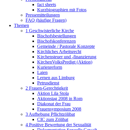
fact sheets
Kurzbiographien mit Fotos
Pressemitteilungen
FAQ (häufige Fragen)
Themen
1 Geschwisterliche Kirche
Bischofsbestellungen
Bischofskonferenzen
Gemeinde / Pastorale Konzepte
Kirchliches Arbeitsrecht
Kirchensteuer und -finanzierung
KirchenVolksPredigt (Aktion)
Kurienreform
Laien
Lernen aus Limburg
Petrusdienst
2 Frauen-Gerechtigkeit
Aktion Lila Stola
Aktionstag 2008 in Rom
Diakonat der Frau
Frauensymposium 2008
3 Aufhebung Pflichtzölibat
CIC zum Zölibat
4 Positive Bewertung der Sexualität
Dokumentation Sexuelle Gewalt