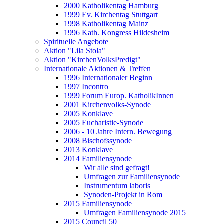
2000 Katholikentag Hamburg
1999 Ev. Kirchentag Stuttgart
1998 Katholikentag Mainz
1996 Kath. Kongress Hildesheim
Spirituelle Angebote
Aktion "Lila Stola"
Aktion "KirchenVolksPredigt"
Internationale Aktionen & Treffen
1996 Internationaler Beginn
1997 Incontro
1999 Forum Europ. KatholikInnen
2001 Kirchenvolks-Synode
2005 Konklave
2005 Eucharistie-Synode
2006 - 10 Jahre Intern. Bewegung
2008 Bischofssynode
2013 Konklave
2014 Familiensynode
Wir alle sind gefragt!
Umfragen zur Familiensynode
Instrumentum laboris
Synoden-Projekt in Rom
2015 Familiensynode
Umfragen Familiensynode 2015
2015 Council 50