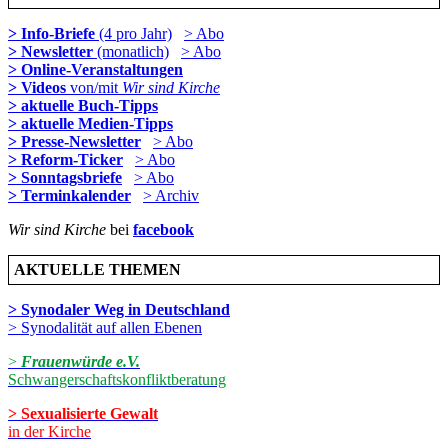
> Info-Briefe
(4 pro Jahr)
> Abo
> Newsletter
(monatlich)
> Abo
> Online-Veranstaltungen
> Videos
von/mit
Wir sind Kirche
> aktuelle Buch-Tipps
> aktuelle Medien-Tipps
> Presse-Newsletter
> Abo
> Reform-Ticker
> Abo
> Sonntagsbriefe
> Abo
> Terminkalender
> Archiv
Wir sind Kirche
bei
facebook
AKTUELLE THEMEN
> Synodaler Weg in Deutschland
> Synodalität auf allen Ebenen
>
Frauenwürde e.V.
Schwangerschaftskonfliktberatung
> Sexualisierte Gewalt
in der Kirche