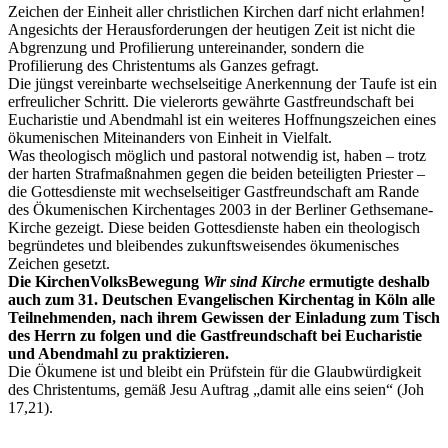
Zeichen der Einheit aller christlichen Kirchen darf nicht erlahmen!
Angesichts der Herausforderungen der heutigen Zeit ist nicht die
Abgrenzung und Profilierung untereinander, sondern die
Profilierung des Christentums als Ganzes gefragt.
Die jüngst vereinbarte wechselseitige Anerkennung der Taufe ist ein
erfreulicher Schritt. Die vielerorts gewährte Gastfreundschaft bei
Eucharistie und Abendmahl ist ein weiteres Hoffnungszeichen eines
ökumenischen Miteinanders von Einheit in Vielfalt.
Was theologisch möglich und pastoral notwendig ist, haben – trotz
der harten Strafmaßnahmen gegen die beiden beteiligten Priester –
die Gottesdienste mit wechselseitiger Gastfreundschaft am Rande
des Ökumenischen Kirchentages 2003 in der Berliner Gethsemane-
Kirche gezeigt. Diese beiden Gottesdienste haben ein theologisch
begründetes und bleibendes zukunftsweisendes ökumenisches
Zeichen gesetzt.
Die KirchenVolksBewegung
Wir sind Kirche
ermutigte deshalb
auch zum 31. Deutschen Evangelischen Kirchentag in Köln alle
Teilnehmenden, nach ihrem Gewissen der Einladung zum Tisch
des Herrn zu folgen und die Gastfreundschaft bei Eucharistie
und Abendmahl zu praktizieren.
Die Ökumene ist und bleibt ein Prüfstein für die Glaubwürdigkeit
des Christentums, gemäß Jesu Auftrag „damit alle eins seien“ (Joh
17,21).