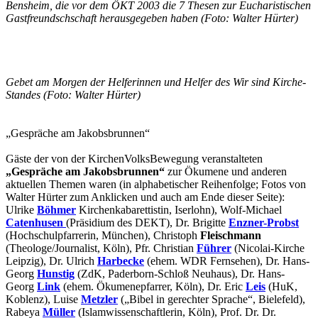
Bensheim, die vor dem ÖKT 2003 die 7 Thesen zur Eucharistischen
Gastfreundschschaft herausgegeben haben (Foto: Walter Hürter)
Gebet am Morgen der Helferinnen und Helfer des Wir sind Kirche-
Standes (Foto: Walter Hürter)
„Gespräche am Jakobsbrunnen“
Gäste der von der KirchenVolksBewegung veranstalteten
„Gespräche am Jakobsbrunnen“
zur Ökumene und anderen
aktuellen Themen waren (in alphabetischer Reihenfolge; Fotos von
Walter Hürter zum Anklicken und auch am Ende dieser Seite):
Ulrike
Böhmer
Kirchenkabarettistin, Iserlohn), Wolf-Michael
Catenhusen
(Präsidium des DEKT), Dr. Brigitte
Enzner-Probst
(Hochschulpfarrerin, München), Christoph
Fleischmann
(Theologe/Journalist, Köln), Pfr. Christian
Führer
(Nicolai-Kirche
Leipzig), Dr. Ulrich
Harbecke
(ehem. WDR Fernsehen), Dr. Hans-
Georg
Hunstig
(ZdK, Paderborn-Schloß Neuhaus), Dr. Hans-
Georg
Link
(ehem. Ökumenepfarrer, Köln), Dr. Eric
Leis
(HuK,
Koblenz), Luise
Metzler
(„Bibel in gerechter Sprache“, Bielefeld),
Rabeya
Müller
(Islamwissenschaftlerin, Köln), Prof. Dr. Dr.