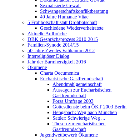
Sexualisierte Gewalt
Schwangerschaftskonfliktberatung
40 Jahre Humanae Vitae
5 Frohbotschaft statt Drohbotschaft
Geschiedene Wiederverheiratete
Aktuelle Aufbrüche
DBK Gesprächsprozess 2010-2015
Familien-Synode 2014/15
50 Jahre Zweites Vatikanum 2012
Interreligiöser Dialog
Jahr der Barmherzigkeit 2016
Ökumene
Charta Oecumenica
Eucharistische Gastfreundschaft
Abendmahlgemeinschaft
Aussagen zur Eucharistischen
Gastfreundschaft
Forsa Umfrage 2003
Gottesdienste beim ÖKT 2003 Berlin
Hengsbach: Weg nach München
Sattler: Schwierige Weg ...
Thesen zur eucharistischen
Gastfreundschaft
Jugendwettbewerb Ökumene