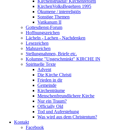
Kirchenstruktur/ Kirchenreform
KirchenVolksBegehren 1995
Ökumene / interreligiös
Sonstige Themen
Vatikanum II
Gottesdienst-Forum
Hoffnungszeichen
Lächeln - Lachen - Nachdenken
Lesezeichen
Mahnzeichen
Stellungnahmen, Briefe etc.
Kolumne "Ungeschminkt" KIRCHE IN
Spirituelle Texte
Advent
Die Kirche Christi
Frieden in dir
Gemeinde
Kirchenträume
Menschenfreundlichere Kirche
Nur ein Traum?
Officially Old
Tod und Auferstehung
Was wird aus dem Christentum?
Kontakt
Facebook