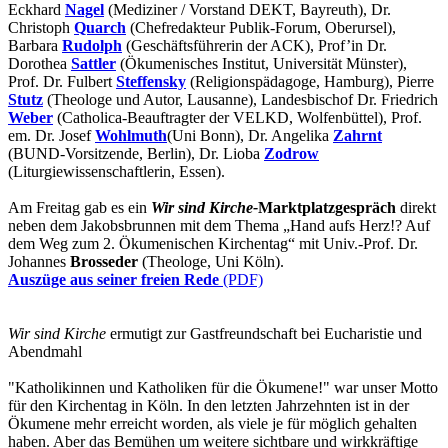
Eckhard
Nagel
(Mediziner / Vorstand DEKT, Bayreuth), Dr.
Christoph
Quarch
(Chefredakteur Publik-Forum, Oberursel),
Barbara
Rudolph
(Geschäftsführerin der ACK), Prof’in Dr.
Dorothea
Sattler
(Ökumenisches Institut, Universität Münster),
Prof. Dr. Fulbert
Steffensky
(Religionspädagoge, Hamburg), Pierre
Stutz
(Theologe und Autor, Lausanne), Landesbischof Dr. Friedrich
Weber
(Catholica-Beauftragter der VELKD, Wolfenbüttel), Prof.
em. Dr. Josef
Wohlmuth
(Uni Bonn), Dr. Angelika
Zahrnt
(BUND-Vorsitzende, Berlin), Dr. Lioba
Zodrow
(Liturgiewissenschaftlerin, Essen).
Am Freitag gab es ein
Wir sind Kirche-
Marktplatzgespräch
direkt
neben dem Jakobsbrunnen mit dem Thema „Hand aufs Herz!? Auf
dem Weg zum 2. Ökumenischen Kirchentag“ mit Univ.-Prof. Dr.
Johannes
Brosseder
(Theologe, Uni Köln).
Auszüge aus seiner freien Rede
(PDF)
Wir sind Kirche
ermutigt zur Gastfreundschaft bei Eucharistie und
Abendmahl
"Katholikinnen und Katholiken für die Ökumene!" war unser Motto
für den Kirchentag in Köln. In den letzten Jahrzehnten ist in der
Ökumene mehr erreicht worden, als viele je für möglich gehalten
haben. Aber das Bemühen um weitere sichtbare und wirkkräftige