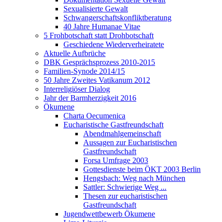
Sexualisierte Gewalt
Schwangerschaftskonfliktberatung
40 Jahre Humanae Vitae
5 Frohbotschaft statt Drohbotschaft
Geschiedene Wiederverheiratete
Aktuelle Aufbrüche
DBK Gesprächsprozess 2010-2015
Familien-Synode 2014/15
50 Jahre Zweites Vatikanum 2012
Interreligiöser Dialog
Jahr der Barmherzigkeit 2016
Ökumene
Charta Oecumenica
Eucharistische Gastfreundschaft
Abendmahlgemeinschaft
Aussagen zur Eucharistischen
Gastfreundschaft
Forsa Umfrage 2003
Gottesdienste beim ÖKT 2003 Berlin
Hengsbach: Weg nach München
Sattler: Schwierige Weg ...
Thesen zur eucharistischen
Gastfreundschaft
Jugendwettbewerb Ökumene