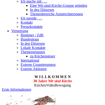
Ich mache mit . . .
Eine Wir-sind-Kirche-Gruppe gründen
In den Diözesen
Themenbereiche Ansprechpersonen
Ich spende . . .
Kontakt
Pressekontakte
Vernetzung
Bistümer / ZdK
Bundesteam
In den Diözesen
Lokale Kontakte
Themengruppen
zu Kirchensteuer
International
Externe Gruppierungen
Externe Aktionen
W I L L K O M M E N
30 Jahre
Wir sind Kirche
KirchenVolksBewegung
Erste Informationen