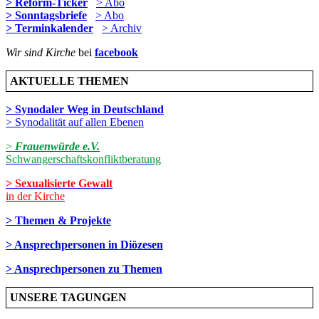
> Reform-Ticker
> Abo
> Sonntagsbriefe
> Abo
> Terminkalender
> Archiv
Wir sind Kirche
bei
facebook
AKTUELLE THEMEN
> Synodaler Weg in Deutschland
> Synodalität auf allen Ebenen
>
Frauenwürde e.V.
Schwangerschaftskonfliktberatung
> Sexualisierte Gewalt
in der Kirche
> Themen & Projekte
> Ansprechpersonen in Diözesen
> Ansprechpersonen zu Themen
UNSERE TAGUNGEN