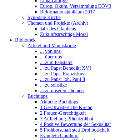
Lima-Liturgie
Europ. Ökum. Versammlung EÖV3
Reformationsjubiläum 2017
Synodale Kirche
Themen und Projekte (Archiv)
Jahr des Glaubens
Zukunftsträchtige Moral
Bibliothek
Artikel und Manuskripte
... von uns
... über uns
... zum Papstamt
... zu Papst Benedikt XVI
... zu Papst Franziskus
... zu Papst Joh. Paul II
... zu sonstige
... zu unseren Themen
Buchtipps
Aktuelle Buchtipps
1 Geschwisterliche Kirche
2 Frauen-Gerechtigkeit
3 Aufhebung Pflichtzölibat
4 Positive Bewertung der Sexualität
5 Frohbotschaft statt Drohbotschaft
Evangelii Gaudium