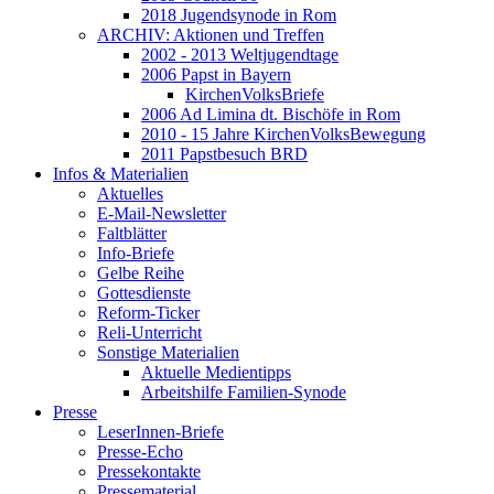
2018 Jugendsynode in Rom
ARCHIV: Aktionen und Treffen
2002 - 2013 Weltjugendtage
2006 Papst in Bayern
KirchenVolksBriefe
2006 Ad Limina dt. Bischöfe in Rom
2010 - 15 Jahre KirchenVolksBewegung
2011 Papstbesuch BRD
Infos & Materialien
Aktuelles
E-Mail-Newsletter
Faltblätter
Info-Briefe
Gelbe Reihe
Gottesdienste
Reform-Ticker
Reli-Unterricht
Sonstige Materialien
Aktuelle Medientipps
Arbeitshilfe Familien-Synode
Presse
LeserInnen-Briefe
Presse-Echo
Pressekontakte
Pressematerial