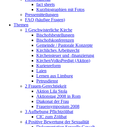
fact sheets
Kurzbiographien mit Fotos
Pressemitteilungen
FAQ (häufige Fragen)
Themen
1 Geschwisterliche Kirche
Bischofsbestellungen
Bischofskonferenzen
Gemeinde / Pastorale Konzepte
Kirchliches Arbeitsrecht
Kirchensteuer und -finanzierung
KirchenVolksPredigt (Aktion)
Kurienreform
Laien
Lernen aus Limburg
Petrusdienst
2 Frauen-Gerechtigkeit
Aktion Lila Stola
Aktionstag 2008 in Rom
Diakonat der Frau
Frauensymposium 2008
3 Aufhebung Pflichtzölibat
CIC zum Zölibat
4 Positive Bewertung der Sexualität
Dokumentation Sexuelle Gewalt