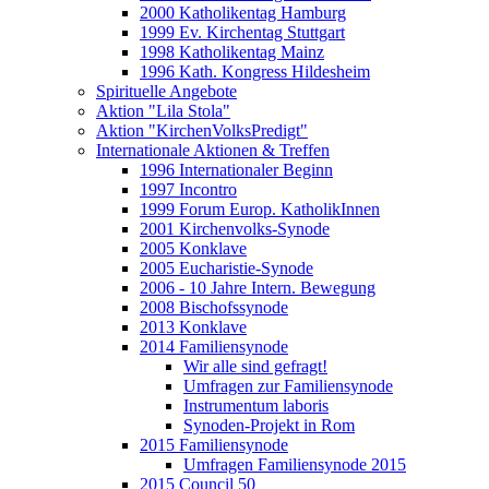
2000 Katholikentag Hamburg
1999 Ev. Kirchentag Stuttgart
1998 Katholikentag Mainz
1996 Kath. Kongress Hildesheim
Spirituelle Angebote
Aktion "Lila Stola"
Aktion "KirchenVolksPredigt"
Internationale Aktionen & Treffen
1996 Internationaler Beginn
1997 Incontro
1999 Forum Europ. KatholikInnen
2001 Kirchenvolks-Synode
2005 Konklave
2005 Eucharistie-Synode
2006 - 10 Jahre Intern. Bewegung
2008 Bischofssynode
2013 Konklave
2014 Familiensynode
Wir alle sind gefragt!
Umfragen zur Familiensynode
Instrumentum laboris
Synoden-Projekt in Rom
2015 Familiensynode
Umfragen Familiensynode 2015
2015 Council 50