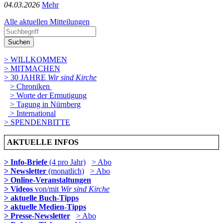
04­.03.2026
Mehr
Alle aktuellen Mitteilungen
Suchen
> WILLKOMMEN
> MITMACHEN
> 30 JAHRE
Wir sind Kirche
> Chroniken
> Worte der Ermutigung
> Tagung in Nürnberg
> International
> SPENDENBITTE
AKTUELLE INFOS
> Info-Briefe
(4 pro Jahr)
> Abo
> Newsletter
(monatlich)
> Abo
> Online-Veranstaltungen
> Videos
von/mit
Wir sind Kirche
> aktuelle Buch-Tipps
> aktuelle Medien-Tipps
> Presse-Newsletter
> Abo