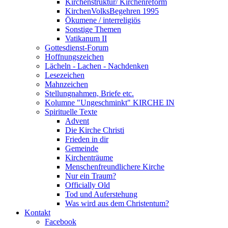
Kirchenstruktur/ Kirchenreform
KirchenVolksBegehren 1995
Ökumene / interreligiös
Sonstige Themen
Vatikanum II
Gottesdienst-Forum
Hoffnungszeichen
Lächeln - Lachen - Nachdenken
Lesezeichen
Mahnzeichen
Stellungnahmen, Briefe etc.
Kolumne "Ungeschminkt" KIRCHE IN
Spirituelle Texte
Advent
Die Kirche Christi
Frieden in dir
Gemeinde
Kirchenträume
Menschenfreundlichere Kirche
Nur ein Traum?
Officially Old
Tod und Auferstehung
Was wird aus dem Christentum?
Kontakt
Facebook