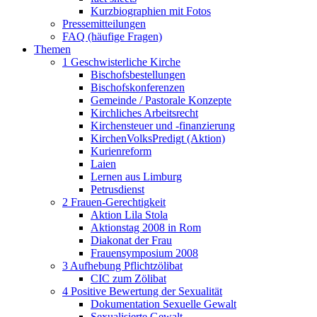
Kurzbiographien mit Fotos
Pressemitteilungen
FAQ (häufige Fragen)
Themen
1 Geschwisterliche Kirche
Bischofsbestellungen
Bischofskonferenzen
Gemeinde / Pastorale Konzepte
Kirchliches Arbeitsrecht
Kirchensteuer und -finanzierung
KirchenVolksPredigt (Aktion)
Kurienreform
Laien
Lernen aus Limburg
Petrusdienst
2 Frauen-Gerechtigkeit
Aktion Lila Stola
Aktionstag 2008 in Rom
Diakonat der Frau
Frauensymposium 2008
3 Aufhebung Pflichtzölibat
CIC zum Zölibat
4 Positive Bewertung der Sexualität
Dokumentation Sexuelle Gewalt
Sexualisierte Gewalt