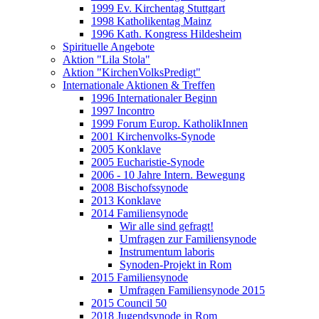
1999 Ev. Kirchentag Stuttgart
1998 Katholikentag Mainz
1996 Kath. Kongress Hildesheim
Spirituelle Angebote
Aktion "Lila Stola"
Aktion "KirchenVolksPredigt"
Internationale Aktionen & Treffen
1996 Internationaler Beginn
1997 Incontro
1999 Forum Europ. KatholikInnen
2001 Kirchenvolks-Synode
2005 Konklave
2005 Eucharistie-Synode
2006 - 10 Jahre Intern. Bewegung
2008 Bischofssynode
2013 Konklave
2014 Familiensynode
Wir alle sind gefragt!
Umfragen zur Familiensynode
Instrumentum laboris
Synoden-Projekt in Rom
2015 Familiensynode
Umfragen Familiensynode 2015
2015 Council 50
2018 Jugendsynode in Rom