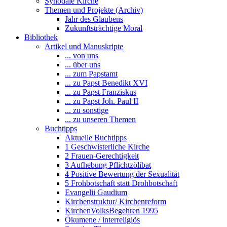
Synodale Kirche
Themen und Projekte (Archiv)
Jahr des Glaubens
Zukunftsträchtige Moral
Bibliothek
Artikel und Manuskripte
... von uns
... über uns
... zum Papstamt
... zu Papst Benedikt XVI
... zu Papst Franziskus
... zu Papst Joh. Paul II
... zu sonstige
... zu unseren Themen
Buchtipps
Aktuelle Buchtipps
1 Geschwisterliche Kirche
2 Frauen-Gerechtigkeit
3 Aufhebung Pflichtzölibat
4 Positive Bewertung der Sexualität
5 Frohbotschaft statt Drohbotschaft
Evangelii Gaudium
Kirchenstruktur/ Kirchenreform
KirchenVolksBegehren 1995
Ökumene / interreligiös