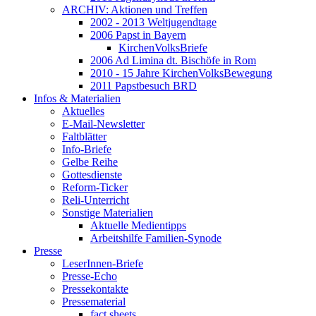
ARCHIV: Aktionen und Treffen
2002 - 2013 Weltjugendtage
2006 Papst in Bayern
KirchenVolksBriefe
2006 Ad Limina dt. Bischöfe in Rom
2010 - 15 Jahre KirchenVolksBewegung
2011 Papstbesuch BRD
Infos & Materialien
Aktuelles
E-Mail-Newsletter
Faltblätter
Info-Briefe
Gelbe Reihe
Gottesdienste
Reform-Ticker
Reli-Unterricht
Sonstige Materialien
Aktuelle Medientipps
Arbeitshilfe Familien-Synode
Presse
LeserInnen-Briefe
Presse-Echo
Pressekontakte
Pressematerial
fact sheets