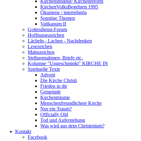
Kirchenstruktur/ Kirchenreform
KirchenVolksBegehren 1995
Ökumene / interreligiös
Sonstige Themen
Vatikanum II
Gottesdienst-Forum
Hoffnungszeichen
Lächeln - Lachen - Nachdenken
Lesezeichen
Mahnzeichen
Stellungnahmen, Briefe etc.
Kolumne "Ungeschminkt" KIRCHE IN
Spirituelle Texte
Advent
Die Kirche Christi
Frieden in dir
Gemeinde
Kirchenträume
Menschenfreundlichere Kirche
Nur ein Traum?
Officially Old
Tod und Auferstehung
Was wird aus dem Christentum?
Kontakt
Facebook