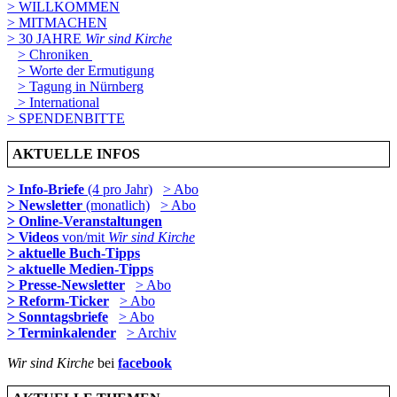
> WILLKOMMEN
> MITMACHEN
> 30 JAHRE
Wir sind Kirche
> Chroniken
> Worte der Ermutigung
> Tagung in Nürnberg
> International
> SPENDENBITTE
AKTUELLE INFOS
> Info-Briefe
(4 pro Jahr)
> Abo
> Newsletter
(monatlich)
> Abo
> Online-Veranstaltungen
> Videos
von/mit
Wir sind Kirche
> aktuelle Buch-Tipps
> aktuelle Medien-Tipps
> Presse-Newsletter
> Abo
> Reform-Ticker
> Abo
> Sonntagsbriefe
> Abo
> Terminkalender
> Archiv
Wir sind Kirche
bei
facebook