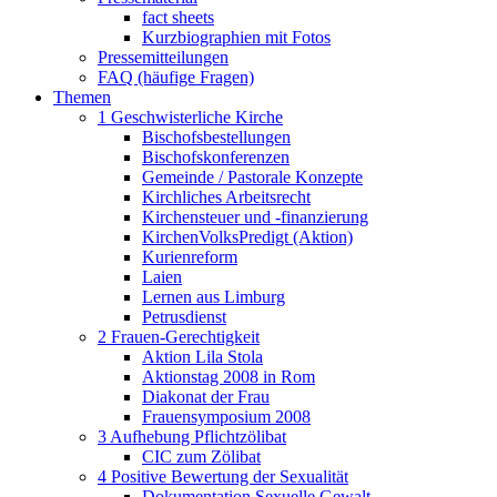
fact sheets
Kurzbiographien mit Fotos
Pressemitteilungen
FAQ (häufige Fragen)
Themen
1 Geschwisterliche Kirche
Bischofsbestellungen
Bischofskonferenzen
Gemeinde / Pastorale Konzepte
Kirchliches Arbeitsrecht
Kirchensteuer und -finanzierung
KirchenVolksPredigt (Aktion)
Kurienreform
Laien
Lernen aus Limburg
Petrusdienst
2 Frauen-Gerechtigkeit
Aktion Lila Stola
Aktionstag 2008 in Rom
Diakonat der Frau
Frauensymposium 2008
3 Aufhebung Pflichtzölibat
CIC zum Zölibat
4 Positive Bewertung der Sexualität
Dokumentation Sexuelle Gewalt