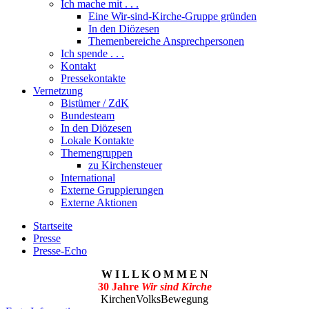
Ich mache mit . . .
Eine Wir-sind-Kirche-Gruppe gründen
In den Diözesen
Themenbereiche Ansprechpersonen
Ich spende . . .
Kontakt
Pressekontakte
Vernetzung
Bistümer / ZdK
Bundesteam
In den Diözesen
Lokale Kontakte
Themengruppen
zu Kirchensteuer
International
Externe Gruppierungen
Externe Aktionen
Startseite
Presse
Presse-Echo
W I L L K O M M E N
30 Jahre
Wir sind Kirche
KirchenVolksBewegung