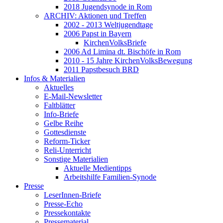
2018 Jugendsynode in Rom
ARCHIV: Aktionen und Treffen
2002 - 2013 Weltjugendtage
2006 Papst in Bayern
KirchenVolksBriefe
2006 Ad Limina dt. Bischöfe in Rom
2010 - 15 Jahre KirchenVolksBewegung
2011 Papstbesuch BRD
Infos & Materialien
Aktuelles
E-Mail-Newsletter
Faltblätter
Info-Briefe
Gelbe Reihe
Gottesdienste
Reform-Ticker
Reli-Unterricht
Sonstige Materialien
Aktuelle Medientipps
Arbeitshilfe Familien-Synode
Presse
LeserInnen-Briefe
Presse-Echo
Pressekontakte
Pressematerial