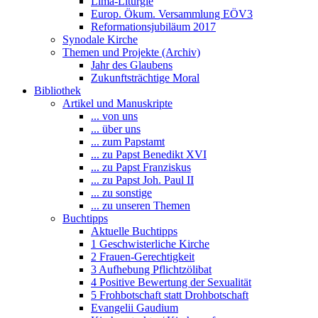
Lima-Liturgie
Europ. Ökum. Versammlung EÖV3
Reformationsjubiläum 2017
Synodale Kirche
Themen und Projekte (Archiv)
Jahr des Glaubens
Zukunftsträchtige Moral
Bibliothek
Artikel und Manuskripte
... von uns
... über uns
... zum Papstamt
... zu Papst Benedikt XVI
... zu Papst Franziskus
... zu Papst Joh. Paul II
... zu sonstige
... zu unseren Themen
Buchtipps
Aktuelle Buchtipps
1 Geschwisterliche Kirche
2 Frauen-Gerechtigkeit
3 Aufhebung Pflichtzölibat
4 Positive Bewertung der Sexualität
5 Frohbotschaft statt Drohbotschaft
Evangelii Gaudium