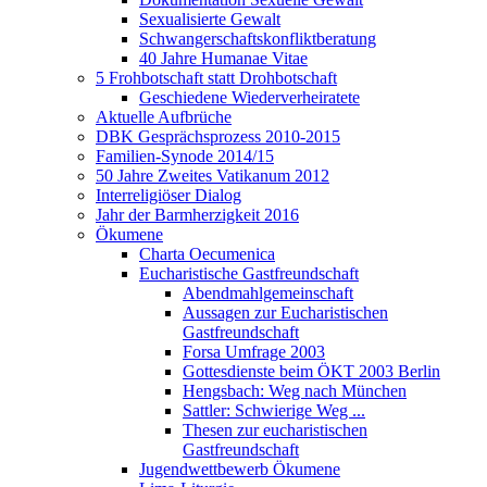
Sexualisierte Gewalt
Schwangerschaftskonfliktberatung
40 Jahre Humanae Vitae
5 Frohbotschaft statt Drohbotschaft
Geschiedene Wiederverheiratete
Aktuelle Aufbrüche
DBK Gesprächsprozess 2010-2015
Familien-Synode 2014/15
50 Jahre Zweites Vatikanum 2012
Interreligiöser Dialog
Jahr der Barmherzigkeit 2016
Ökumene
Charta Oecumenica
Eucharistische Gastfreundschaft
Abendmahlgemeinschaft
Aussagen zur Eucharistischen
Gastfreundschaft
Forsa Umfrage 2003
Gottesdienste beim ÖKT 2003 Berlin
Hengsbach: Weg nach München
Sattler: Schwierige Weg ...
Thesen zur eucharistischen
Gastfreundschaft
Jugendwettbewerb Ökumene