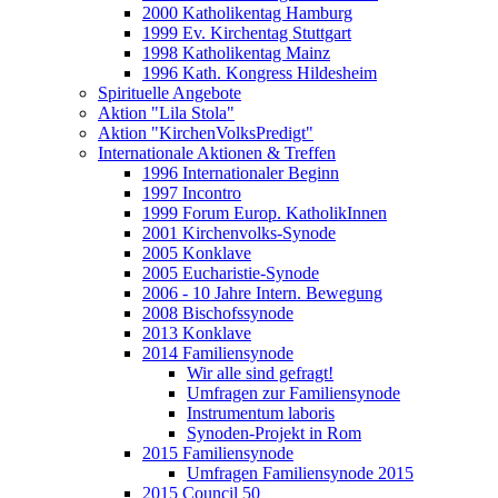
2000 Katholikentag Hamburg
1999 Ev. Kirchentag Stuttgart
1998 Katholikentag Mainz
1996 Kath. Kongress Hildesheim
Spirituelle Angebote
Aktion "Lila Stola"
Aktion "KirchenVolksPredigt"
Internationale Aktionen & Treffen
1996 Internationaler Beginn
1997 Incontro
1999 Forum Europ. KatholikInnen
2001 Kirchenvolks-Synode
2005 Konklave
2005 Eucharistie-Synode
2006 - 10 Jahre Intern. Bewegung
2008 Bischofssynode
2013 Konklave
2014 Familiensynode
Wir alle sind gefragt!
Umfragen zur Familiensynode
Instrumentum laboris
Synoden-Projekt in Rom
2015 Familiensynode
Umfragen Familiensynode 2015
2015 Council 50