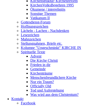
Kirchenstruktur/ Kirchenreform
KirchenVolksBegehren 1995
Ökumene / interreligiös
Sonstige Themen
Vatikanum II
Gottesdienst-Forum
Hoffnungszeichen
Lächeln - Lachen - Nachdenken
Lesezeichen
Mahnzeichen
Stellungnahmen, Briefe etc.
Kolumne "Ungeschminkt" KIRCHE IN
Spirituelle Texte
Advent
Die Kirche Christi
Frieden in dir
Gemeinde
Kirchenträume
Menschenfreundlichere Kirche
Nur ein Traum?
Officially Old
Tod und Auferstehung
Was wird aus dem Christentum?
Kontakt
Facebook