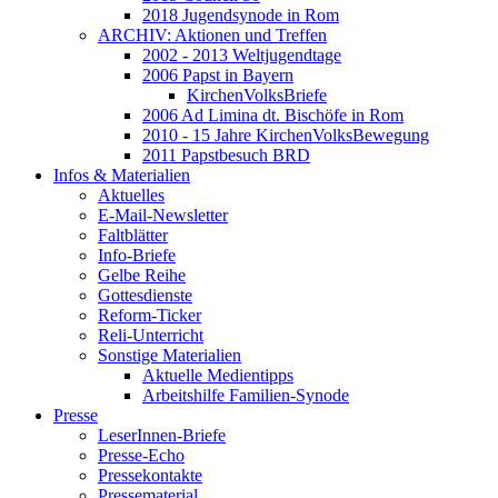
2018 Jugendsynode in Rom
ARCHIV: Aktionen und Treffen
2002 - 2013 Weltjugendtage
2006 Papst in Bayern
KirchenVolksBriefe
2006 Ad Limina dt. Bischöfe in Rom
2010 - 15 Jahre KirchenVolksBewegung
2011 Papstbesuch BRD
Infos & Materialien
Aktuelles
E-Mail-Newsletter
Faltblätter
Info-Briefe
Gelbe Reihe
Gottesdienste
Reform-Ticker
Reli-Unterricht
Sonstige Materialien
Aktuelle Medientipps
Arbeitshilfe Familien-Synode
Presse
LeserInnen-Briefe
Presse-Echo
Pressekontakte
Pressematerial