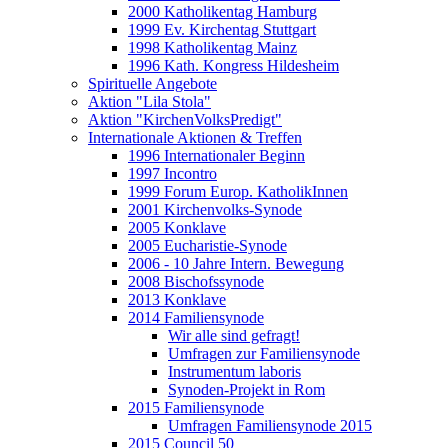
2000 Katholikentag Hamburg
1999 Ev. Kirchentag Stuttgart
1998 Katholikentag Mainz
1996 Kath. Kongress Hildesheim
Spirituelle Angebote
Aktion "Lila Stola"
Aktion "KirchenVolksPredigt"
Internationale Aktionen & Treffen
1996 Internationaler Beginn
1997 Incontro
1999 Forum Europ. KatholikInnen
2001 Kirchenvolks-Synode
2005 Konklave
2005 Eucharistie-Synode
2006 - 10 Jahre Intern. Bewegung
2008 Bischofssynode
2013 Konklave
2014 Familiensynode
Wir alle sind gefragt!
Umfragen zur Familiensynode
Instrumentum laboris
Synoden-Projekt in Rom
2015 Familiensynode
Umfragen Familiensynode 2015
2015 Council 50