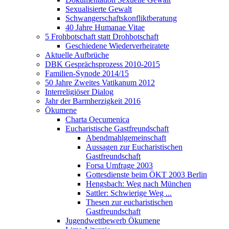
Sexualisierte Gewalt
Schwangerschaftskonfliktberatung
40 Jahre Humanae Vitae
5 Frohbotschaft statt Drohbotschaft
Geschiedene Wiederverheiratete
Aktuelle Aufbrüche
DBK Gesprächsprozess 2010-2015
Familien-Synode 2014/15
50 Jahre Zweites Vatikanum 2012
Interreligiöser Dialog
Jahr der Barmherzigkeit 2016
Ökumene
Charta Oecumenica
Eucharistische Gastfreundschaft
Abendmahlgemeinschaft
Aussagen zur Eucharistischen
Gastfreundschaft
Forsa Umfrage 2003
Gottesdienste beim ÖKT 2003 Berlin
Hengsbach: Weg nach München
Sattler: Schwierige Weg ...
Thesen zur eucharistischen
Gastfreundschaft
Jugendwettbewerb Ökumene