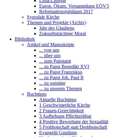
Lima-Liturgie
Europ. Ökum. Versammlung EÖV3
Reformationsjubiläum 2017
Synodale Kirche
Themen und Projekte (Archiv)
Jahr des Glaubens
Zukunftsträchtige Moral
Bibliothek
Artikel und Manuskripte
... von uns
... über uns
... zum Papstamt
... zu Papst Benedikt XVI
... zu Papst Franziskus
... zu Papst Joh. Paul II
... zu sonstige
... zu unseren Themen
Buchtipps
Aktuelle Buchtipps
1 Geschwisterliche Kirche
2 Frauen-Gerechtigkeit
3 Aufhebung Pflichtzölibat
4 Positive Bewertung der Sexualität
5 Frohbotschaft statt Drohbotschaft
Evangelii Gaudium