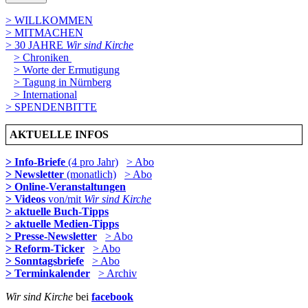
> WILLKOMMEN
> MITMACHEN
> 30 JAHRE
Wir sind Kirche
> Chroniken
> Worte der Ermutigung
> Tagung in Nürnberg
> International
> SPENDENBITTE
AKTUELLE INFOS
> Info-Briefe
(4 pro Jahr)
> Abo
> Newsletter
(monatlich)
> Abo
> Online-Veranstaltungen
> Videos
von/mit
Wir sind Kirche
> aktuelle Buch-Tipps
> aktuelle Medien-Tipps
> Presse-Newsletter
> Abo
> Reform-Ticker
> Abo
> Sonntagsbriefe
> Abo
> Terminkalender
> Archiv
Wir sind Kirche
bei
facebook