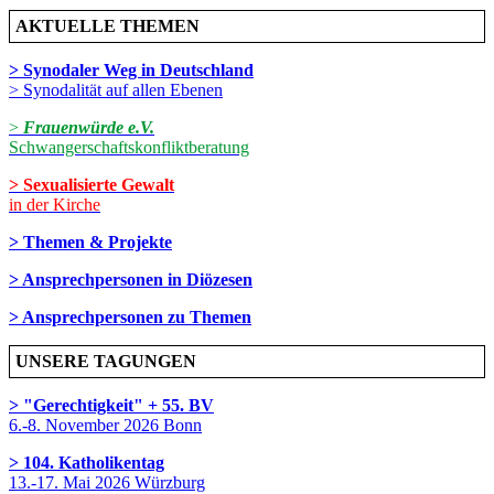
AKTUELLE THEMEN
> Synodaler Weg in Deutschland
> Synodalität auf allen Ebenen
>
Frauenwürde e.V.
Schwangerschaftskonfliktberatung
> Sexualisierte Gewalt
in der Kirche
> Themen & Projekte
> Ansprechpersonen in Diözesen
> Ansprechpersonen zu Themen
UNSERE TAGUNGEN
> "Gerechtigkeit" + 55. BV
6.-8. November 2026 Bonn
> 104. Katholikentag
13.-17. Mai 2026 Würzburg