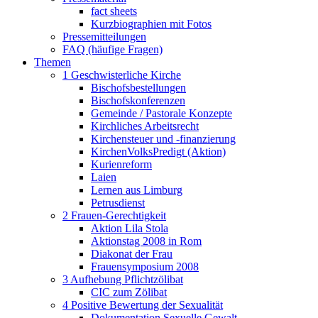
fact sheets
Kurzbiographien mit Fotos
Pressemitteilungen
FAQ (häufige Fragen)
Themen
1 Geschwisterliche Kirche
Bischofsbestellungen
Bischofskonferenzen
Gemeinde / Pastorale Konzepte
Kirchliches Arbeitsrecht
Kirchensteuer und -finanzierung
KirchenVolksPredigt (Aktion)
Kurienreform
Laien
Lernen aus Limburg
Petrusdienst
2 Frauen-Gerechtigkeit
Aktion Lila Stola
Aktionstag 2008 in Rom
Diakonat der Frau
Frauensymposium 2008
3 Aufhebung Pflichtzölibat
CIC zum Zölibat
4 Positive Bewertung der Sexualität
Dokumentation Sexuelle Gewalt