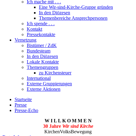
Ich mache mit . . .
Eine Wir-sind-Kirche-Gruppe gründen
In den Diözesen
Themenbereiche Ansprechpersonen
Ich spende . . .
Kontakt
Pressekontakte
Vernetzung
Bistümer / ZdK
Bundesteam
In den Diözesen
Lokale Kontakte
Themengruppen
zu Kirchensteuer
International
Externe Gruppierungen
Externe Aktionen
Startseite
Presse
Presse-Echo
W I L L K O M M E N
30 Jahre
Wir sind Kirche
KirchenVolksBewegung