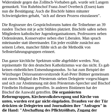
Widerstände gegen das Zollitsch-Vorhaben gab, wurde seit Langem
gemunkelt. Von Ruhrbischof Franz-Josef Overbeck (Essen) kam
nun die Bestätigung: Auch die Bischöfe hätten mitunter
Schwierigkeiten gehabt, "sich auf diesen Prozess einzulassen".
Die Regisseure des Gesprächsforums hatten die Teilnehmer an 39
runden Tischen mit je acht Stühlen platziert. Bischöfe saßen neben
Mitgliedern katholischer Jugendorganisationen, Professoren neben
Ordensleuten, Konservative neben eher Liberalen. Man sprach
miteinander statt übereinander. Ein jeder erzählte zunächst aus
seinem Leben, mancher fühlte sich an die Methodik von
Selbsterfahrungsgruppen erinnert.
Das ganze kirchliche Spektrum sollte abgebildet werden. Nur,
repräsentativ für den deutschen Katholizismus war das nicht. Es gab
keinen einheitlichen Entsendungsmodus. So hat zum Beispiel der
Würzburger Diözesanratsvorsitzende Karl-Peter Büttner gemeinsam
mit einem Mitglied des Priesterrats sieben Delegierte vorgeschlagen
und sich zur Abstimmung mit dem Priesterrats-Sprecher und Bischof
Friedhelm Hofmann getroffen. In anderen Bistümern hat der
Bischof die Auswahl getroffen.
Die organisierten
Reformgruppen, Kirchenvolksbewegung und Kirche von
unten, wurden erst gar nicht eingeladen. Draußen vor der Tür
drückten sie Delegierten und Journalisten ihre "Anfragen" in
die Hand: "Abschaffung des Pflichtzölibats, Zugang der