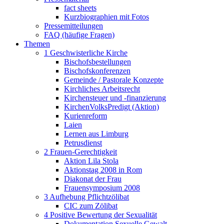
fact sheets
Kurzbiographien mit Fotos
Pressemitteilungen
FAQ (häufige Fragen)
Themen
1 Geschwisterliche Kirche
Bischofsbestellungen
Bischofskonferenzen
Gemeinde / Pastorale Konzepte
Kirchliches Arbeitsrecht
Kirchensteuer und -finanzierung
KirchenVolksPredigt (Aktion)
Kurienreform
Laien
Lernen aus Limburg
Petrusdienst
2 Frauen-Gerechtigkeit
Aktion Lila Stola
Aktionstag 2008 in Rom
Diakonat der Frau
Frauensymposium 2008
3 Aufhebung Pflichtzölibat
CIC zum Zölibat
4 Positive Bewertung der Sexualität
Dokumentation Sexuelle Gewalt