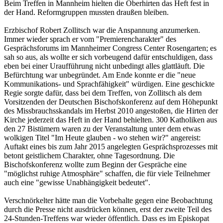
Beim Treffen in Mannheim hielten die Oberhirten das Heft fest in
der Hand. Reformgruppen mussten draußen bleiben.
Erzbischof Robert Zollitsch war die Anspannung anzumerken.
Immer wieder sprach er vom "Premierencharakter" des
Gesprächsforums im Mannheimer Congress Center Rosengarten; es
sah so aus, als wollte er sich vorbeugend dafür entschuldigen, dass
eben bei einer Uraufführung nicht unbedingt alles glattläuft. Die
Befürchtung war unbegründet. Am Ende konnte er die "neue
Kommunikations- und Sprachfähigkeit" würdigen. Eine geschickte
Regie sorgte dafür, dass bei dem Treffen, von Zollitsch als dem
Vorsitzenden der Deutschen Bischofskonferenz auf dem Höhepunkt
des Missbrauchsskandals im Herbst 2010 angestoßen, die Hirten der
Kirche jederzeit das Heft in der Hand behielten. 300 Katholiken aus
den 27 Bistümern waren zu der Veranstaltung unter dem etwas
wolkigen Titel "Im Heute glauben - wo stehen wir?" angereist:
Auftakt eines bis zum Jahr 2015 angelegten Gesprächsprozesses mit
betont geistlichem Charakter, ohne Tagesordnung. Die
Bischofskonferenz wollte zum Beginn der Gespräche eine
"möglichst ruhige Atmosphäre" schaffen, die für viele Teilnehmer
auch eine "gewisse Unabhängigkeit bedeutet".
Verschnörkelter hätte man die Vorbehalte gegen eine Beobachtung
durch die Presse nicht ausdrücken können, erst der zweite Teil des
24-Stunden-Treffens war wieder öffentlich. Dass es im Episkopat