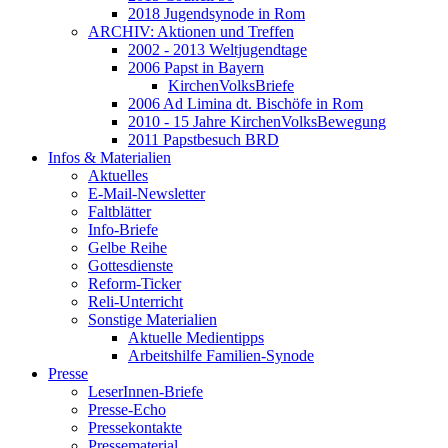
2018 Jugendsynode in Rom
ARCHIV: Aktionen und Treffen
2002 - 2013 Weltjugendtage
2006 Papst in Bayern
KirchenVolksBriefe
2006 Ad Limina dt. Bischöfe in Rom
2010 - 15 Jahre KirchenVolksBewegung
2011 Papstbesuch BRD
Infos & Materialien
Aktuelles
E-Mail-Newsletter
Faltblätter
Info-Briefe
Gelbe Reihe
Gottesdienste
Reform-Ticker
Reli-Unterricht
Sonstige Materialien
Aktuelle Medientipps
Arbeitshilfe Familien-Synode
Presse
LeserInnen-Briefe
Presse-Echo
Pressekontakte
Pressematerial