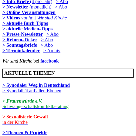
> Info-Briefe
(4 pro Jahr)
> Abo
> Newsletter
(monatlich)
> Abo
> Online-Veranstaltungen
> Videos
von/mit
Wir sind Kirche
> aktuelle Buch-Tipps
> aktuelle Medien-Tipps
> Presse-Newsletter
> Abo
> Reform-Ticker
> Abo
> Sonntagsbriefe
> Abo
> Terminkalender
> Archiv
Wir sind Kirche
bei
facebook
AKTUELLE THEMEN
> Synodaler Weg in Deutschland
> Synodalität auf allen Ebenen
>
Frauenwürde e.V.
Schwangerschaftskonfliktberatung
> Sexualisierte Gewalt
in der Kirche
> Themen & Projekte