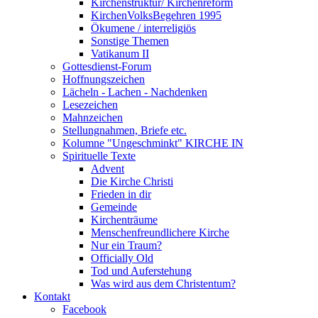
Kirchenstruktur/ Kirchenreform
KirchenVolksBegehren 1995
Ökumene / interreligiös
Sonstige Themen
Vatikanum II
Gottesdienst-Forum
Hoffnungszeichen
Lächeln - Lachen - Nachdenken
Lesezeichen
Mahnzeichen
Stellungnahmen, Briefe etc.
Kolumne "Ungeschminkt" KIRCHE IN
Spirituelle Texte
Advent
Die Kirche Christi
Frieden in dir
Gemeinde
Kirchenträume
Menschenfreundlichere Kirche
Nur ein Traum?
Officially Old
Tod und Auferstehung
Was wird aus dem Christentum?
Kontakt
Facebook