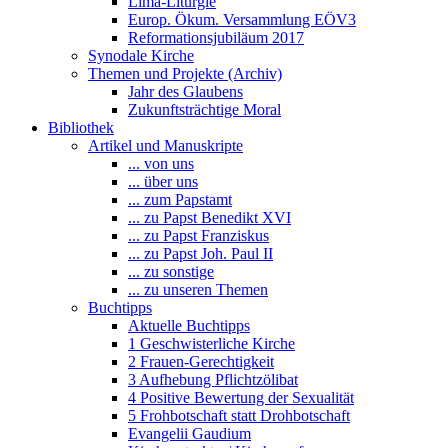
Lima-Liturgie
Europ. Ökum. Versammlung EÖV3
Reformationsjubiläum 2017
Synodale Kirche
Themen und Projekte (Archiv)
Jahr des Glaubens
Zukunftsträchtige Moral
Bibliothek
Artikel und Manuskripte
... von uns
... über uns
... zum Papstamt
... zu Papst Benedikt XVI
... zu Papst Franziskus
... zu Papst Joh. Paul II
... zu sonstige
... zu unseren Themen
Buchtipps
Aktuelle Buchtipps
1 Geschwisterliche Kirche
2 Frauen-Gerechtigkeit
3 Aufhebung Pflichtzölibat
4 Positive Bewertung der Sexualität
5 Frohbotschaft statt Drohbotschaft
Evangelii Gaudium