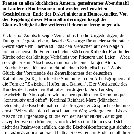
Frauen zu allen kirchlichen Ämtern, gemeinsames Abendmahl
mit anderen Konfessionen und wieder verheirateten
Geschiedenen, Ende der Diskriminierung Homosexueller. Von
der Regelung dieser Minimalforderungen hängt die
Glaubwürdigkeit aller weiteren Reformanstrengungen ab."
Erzbischof Zollitsch zeigte Verständnis für die Ungeduldigen, die
Drängler. Er gestand ein, dass die Seelsorge für wieder verheiratete
Geschiedene ein Thema ist, "das den Menschen auf den Nägeln
brennt - ebenso die Frage nach einer stärkeren Rolle der Frau in der
Kirche oder das künftige Verhältnis von Priestern und Laien". Aber,
so sagte er zum Abschluss, man brauche einen langen Atem:
"Solche Fragen löst man nicht mit einem Schnellschuss." Alois
Glück, der Vorsitzende des Zentralkomitees der deutschen
Katholiken (ZdK), brachte die Stimmung in den Arbeitsgruppen auf
die Formel: "Zwischen Hoffen und Bangen". Der Vorsitzende des
Bundes der Deutschen Katholischen Jugend, Dirk Tänzler,
beschrieb die Atmosphäre wie in einem politischen Kommuniqué:
"konstruktiv und offen". Kardinal Reinhard Marx (München)
beteuerte, die Bischöfe nähmen die Sorgen der Gesprächsteilnehmer
ernst: "Wir wollen den eingeschlagenen Weg weitergehen." Bis es
tatsächlich Ergebnisse gibt, die von der Mehrheit der Gläubigen
akzeptiert werden können, ist noch viel zu tun. Denn es soll sich
nicht das Psalmwort erfüllen, das die Bischofskonferenz gut sichtbar
im Tagungsraum angebracht hatte: "Sie waren am Ende mit all ihrer