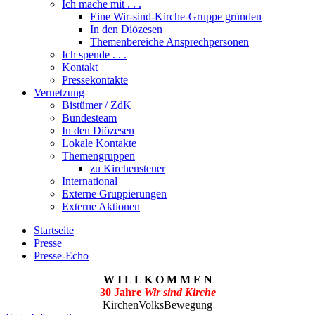
Ich mache mit . . .
Eine Wir-sind-Kirche-Gruppe gründen
In den Diözesen
Themenbereiche Ansprechpersonen
Ich spende . . .
Kontakt
Pressekontakte
Vernetzung
Bistümer / ZdK
Bundesteam
In den Diözesen
Lokale Kontakte
Themengruppen
zu Kirchensteuer
International
Externe Gruppierungen
Externe Aktionen
Startseite
Presse
Presse-Echo
W I L L K O M M E N
30 Jahre
Wir sind Kirche
KirchenVolksBewegung