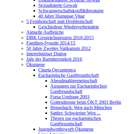
Sexualisierte Gewalt
Schwangerschaftskonfliktberatung
40 Jahre Humanae Vitae
5 Frohbotschaft statt Drohbotschaft
Geschiedene Wiederverheiratete
Aktuelle Aufbrüche
DBK Gesprächsprozess 2010-2015
Familien-Synode 2014/15
50 Jahre Zweites Vatikanum 2012
Interreligiöser Dialog
Jahr der Barmherzigkeit 2016
Ökumene
Charta Oecumenica
Eucharistische Gastfreundschaft
Abendmahlgemeinschaft
Aussagen zur Eucharistischen
Gastfreundschaft
Forsa Umfrage 2003
Gottesdienste beim ÖKT 2003 Berlin
Hengsbach: Weg nach München
Sattler: Schwierige Weg ...
Thesen zur eucharistischen
Gastfreundschaft
Jugendwettbewerb Ökumene