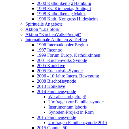
2000 Katholikentag Hamburg
1999 Ev. Kirchentag Stuttgart
1998 Katholikentag Mainz
1996 Kath. Kongress Hildesheim
Spirituelle Angebote
Aktion "Lila Stola"
Aktion "KirchenVolksPredigt"
Internationale Aktionen & Treffen
1996 Internationaler Beginn
1997 Incontro
1999 Forum Europ. KatholikInnen
2001 Kirchenvolks-Synode
2005 Konklave
2005 Eucharistie-Synode
2006 - 10 Jahre Intern. Bewegung
2008 Bischofssynode
2013 Konklave
2014 Familiensynode
Wir alle sind gefragt!
Umfragen zur Familiensynode
Instrumentum laboris
Synoden-Projekt in Rom
2015 Familiensynode
Umfragen Familiensynode 2015
2015 Council 50