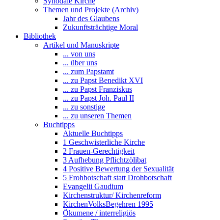
Synodale Kirche
Themen und Projekte (Archiv)
Jahr des Glaubens
Zukunftsträchtige Moral
Bibliothek
Artikel und Manuskripte
... von uns
... über uns
... zum Papstamt
... zu Papst Benedikt XVI
... zu Papst Franziskus
... zu Papst Joh. Paul II
... zu sonstige
... zu unseren Themen
Buchtipps
Aktuelle Buchtipps
1 Geschwisterliche Kirche
2 Frauen-Gerechtigkeit
3 Aufhebung Pflichtzölibat
4 Positive Bewertung der Sexualität
5 Frohbotschaft statt Drohbotschaft
Evangelii Gaudium
Kirchenstruktur/ Kirchenreform
KirchenVolksBegehren 1995
Ökumene / interreligiös