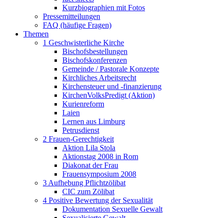
Kurzbiographien mit Fotos
Pressemitteilungen
FAQ (häufige Fragen)
Themen
1 Geschwisterliche Kirche
Bischofsbestellungen
Bischofskonferenzen
Gemeinde / Pastorale Konzepte
Kirchliches Arbeitsrecht
Kirchensteuer und -finanzierung
KirchenVolksPredigt (Aktion)
Kurienreform
Laien
Lernen aus Limburg
Petrusdienst
2 Frauen-Gerechtigkeit
Aktion Lila Stola
Aktionstag 2008 in Rom
Diakonat der Frau
Frauensymposium 2008
3 Aufhebung Pflichtzölibat
CIC zum Zölibat
4 Positive Bewertung der Sexualität
Dokumentation Sexuelle Gewalt
Sexualisierte Gewalt