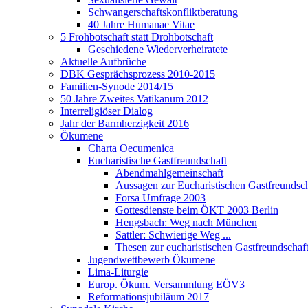
Schwangerschaftskonfliktberatung
40 Jahre Humanae Vitae
5 Frohbotschaft statt Drohbotschaft
Geschiedene Wiederverheiratete
Aktuelle Aufbrüche
DBK Gesprächsprozess 2010-2015
Familien-Synode 2014/15
50 Jahre Zweites Vatikanum 2012
Interreligiöser Dialog
Jahr der Barmherzigkeit 2016
Ökumene
Charta Oecumenica
Eucharistische Gastfreundschaft
Abendmahlgemeinschaft
Aussagen zur Eucharistischen Gastfreundsch
Forsa Umfrage 2003
Gottesdienste beim ÖKT 2003 Berlin
Hengsbach: Weg nach München
Sattler: Schwierige Weg ...
Thesen zur eucharistischen Gastfreundschaf
Jugendwettbewerb Ökumene
Lima-Liturgie
Europ. Ökum. Versammlung EÖV3
Reformationsjubiläum 2017