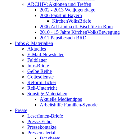
ARCHIV: Aktionen und Treffen
2002 - 2013 Weltjugendtage
2006 Papst in Bayern
KirchenVolksBriefe
2006 Ad Limina dt. Bischöfe in Rom
2010 - 15 Jahre KirchenVolksBewegung
2011 Papstbesuch BRD
Infos & Materialien
Aktuelles
E-Mail-Newsletter
Faltblätter
Info-Briefe
Gelbe Reihe
Gottesdienste
Reform-Ticker
Reli-Unterricht
Sonstige Materialien
Aktuelle Medientipps
Arbeitshilfe Familien-Synode
Presse
LeserInnen-Briefe
Presse-Echo
Pressekontakte
Pressematerial
fact sheets