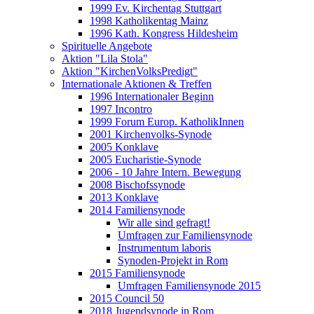
1999 Ev. Kirchentag Stuttgart
1998 Katholikentag Mainz
1996 Kath. Kongress Hildesheim
Spirituelle Angebote
Aktion "Lila Stola"
Aktion "KirchenVolksPredigt"
Internationale Aktionen & Treffen
1996 Internationaler Beginn
1997 Incontro
1999 Forum Europ. KatholikInnen
2001 Kirchenvolks-Synode
2005 Konklave
2005 Eucharistie-Synode
2006 - 10 Jahre Intern. Bewegung
2008 Bischofssynode
2013 Konklave
2014 Familiensynode
Wir alle sind gefragt!
Umfragen zur Familiensynode
Instrumentum laboris
Synoden-Projekt in Rom
2015 Familiensynode
Umfragen Familiensynode 2015
2015 Council 50
2018 Jugendsynode in Rom