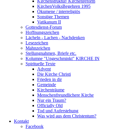
Kirchenstruktur/ Kirchenreform
KirchenVolksBegehren 1995
Ökumene / interreligiös
Sonstige Themen
Vatikanum II
Gottesdienst-Forum
Hoffnungszeichen
Lächeln - Lachen - Nachdenken
Lesezeichen
Mahnzeichen
Stellungnahmen, Briefe etc.
Kolumne "Ungeschminkt" KIRCHE IN
Spirituelle Texte
Advent
Die Kirche Christi
Frieden in dir
Gemeinde
Kirchenträume
Menschenfreundlichere Kirche
Nur ein Traum?
Officially Old
Tod und Auferstehung
Was wird aus dem Christentum?
Kontakt
Facebook