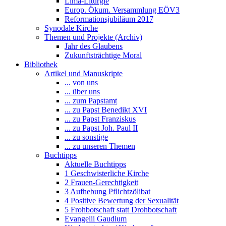
Lima-Liturgie
Europ. Ökum. Versammlung EÖV3
Reformationsjubiläum 2017
Synodale Kirche
Themen und Projekte (Archiv)
Jahr des Glaubens
Zukunftsträchtige Moral
Bibliothek
Artikel und Manuskripte
... von uns
... über uns
... zum Papstamt
... zu Papst Benedikt XVI
... zu Papst Franziskus
... zu Papst Joh. Paul II
... zu sonstige
... zu unseren Themen
Buchtipps
Aktuelle Buchtipps
1 Geschwisterliche Kirche
2 Frauen-Gerechtigkeit
3 Aufhebung Pflichtzölibat
4 Positive Bewertung der Sexualität
5 Frohbotschaft statt Drohbotschaft
Evangelii Gaudium