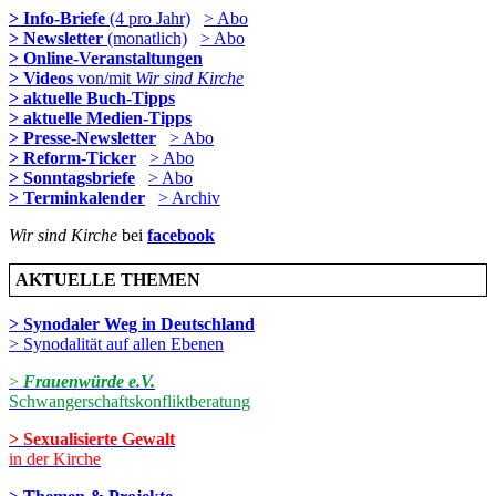
> Info-Briefe
(4 pro Jahr)
> Abo
> Newsletter
(monatlich)
> Abo
> Online-Veranstaltungen
> Videos
von/mit
Wir sind Kirche
> aktuelle Buch-Tipps
> aktuelle Medien-Tipps
> Presse-Newsletter
> Abo
> Reform-Ticker
> Abo
> Sonntagsbriefe
> Abo
> Terminkalender
> Archiv
Wir sind Kirche
bei
facebook
AKTUELLE THEMEN
> Synodaler Weg in Deutschland
> Synodalität auf allen Ebenen
>
Frauenwürde e.V.
Schwangerschaftskonfliktberatung
> Sexualisierte Gewalt
in der Kirche