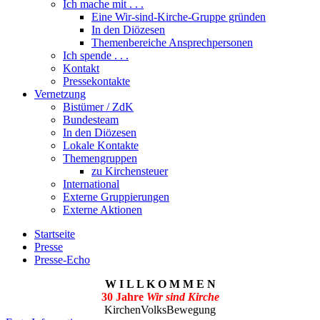
Ich mache mit . . .
Eine Wir-sind-Kirche-Gruppe gründen
In den Diözesen
Themenbereiche Ansprechpersonen
Ich spende . . .
Kontakt
Pressekontakte
Vernetzung
Bistümer / ZdK
Bundesteam
In den Diözesen
Lokale Kontakte
Themengruppen
zu Kirchensteuer
International
Externe Gruppierungen
Externe Aktionen
Startseite
Presse
Presse-Echo
W I L L K O M M E N
30 Jahre
Wir sind Kirche
KirchenVolksBewegung