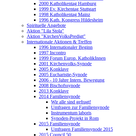
2000 Katholikentag Hamburg
1999 Ev. Kirchentag Stuttgart
1998 Katholikentag Mainz
1996 Kath. Kongress Hildesheim
Spirituelle Angebote
Aktion "Lila Stola"
Aktion "KirchenVolksPredigt"
Internationale Aktionen & Treffen
1996 Internationaler Beginn
1997 Incontro
1999 Forum Europ. KatholikInnen
2001 Kirchenvolks-Synode
2005 Konklave
2005 Eucharistie-Synode
2006 - 10 Jahre Intern. Bewegung
2008 Bischofssynode
2013 Konklave
2014 Familiensynode
Wir alle sind gefragt!
Umfragen zur Familiensynode
Instrumentum laboris
Synoden-Projekt in Rom
2015 Familiensynode
Umfragen Familiensynode 2015
2015 Council 50