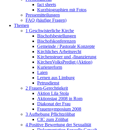
fact sheets
Kurzbiographien mit Fotos
Pressemitteilungen
FAQ (häufige Fragen)
Themen
1 Geschwisterliche Kirche
Bischofsbestellungen
Bischofskonferenzen
Gemeinde / Pastorale Konzepte
Kirchliches Arbeitsrecht
Kirchensteuer und -finanzierung
KirchenVolksPredigt (Aktion)
Kurienreform
Laien
Lernen aus Limburg
Petrusdienst
2 Frauen-Gerechtigkeit
Aktion Lila Stola
Aktionstag 2008 in Rom
Diakonat der Frau
Frauensymposium 2008
3 Aufhebung Pflichtzölibat
CIC zum Zölibat
4 Positive Bewertung der Sexualität
Dokumentation Sexuelle Gewalt