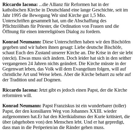
Riccardo Iacona:
...die Allianz für Reformen hat in der
katholischen Kirche in Deutschland eine lange Geschichte, seit im
Jahr 1995 die Bewegung Wir sind Kirche gut 1,5 Mio.
Unterschriften gesammelt hat, um die Abschaffung des
Pflichtzölibats für Priester, die Ordination von Frauen und die
Öffnung für einen interreligiösen Dialog zu fordern.
Konrad Neumann:
Diese Unterschriften haben wir den Bischöfen
gegeben und wir haben ihnen gesagt: Liebe deutsche Bischöfe,
schaut Euch den Zustand unserer Kirche an. Die Krise in der sie lebt
(steckt). Etwas muss sich ändern. Doch leider hat sich in den seither
vergangenen 24 Jahren nichts geändert. Die Kirche müsste in der
Gegenwart leben, das Volk will dem Evangelium folgen, will auf
christliche Art und Weise leben. Aber die Kirche beharrt zu sehr auf
der Tradition und auf Dogmen.
Riccardo Iacona:
Jetzt gibt es jedoch einen Papst, der die Kirche
reformiren will.
Konrad Neumann:
Papst Franziskus ist ein wunderbarer (toller)
Papst, der den konsiliaren Weg von Johannes XXIII. wieder
aufgenommen hat.Er hat den Klerikialismus der Kurie kritisiert, die
über (abgehoben von) den Menschen lebt. Und er hat gepredigt,
dass man in die Periperien/an die Ränder gehen muss.