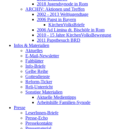
2018 Jugendsynode in Rom
ARCHIV: Aktionen und Treffen
2002 - 2013 Weltjugendtage
2006 Papst in Bayern
KirchenVolksBriefe
2006 Ad Limina dt. Bischöfe in Rom
2010 - 15 Jahre KirchenVolksBewegung
2011 Papstbesuch BRD
Infos & Materialien
Aktuelles
E-Mail-Newsletter
Faltblätter
Info-Briefe
Gelbe Reihe
Gottesdienste
Reform-Ticker
Reli-Unterricht
Sonstige Materialien
Aktuelle Medientipps
Arbeitshilfe Familien-Synode
Presse
LeserInnen-Briefe
Presse-Echo
Pressekontakte
Pressematerial