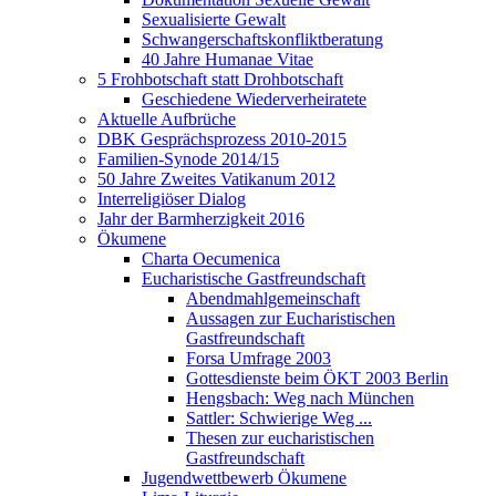
Sexualisierte Gewalt
Schwangerschaftskonfliktberatung
40 Jahre Humanae Vitae
5 Frohbotschaft statt Drohbotschaft
Geschiedene Wiederverheiratete
Aktuelle Aufbrüche
DBK Gesprächsprozess 2010-2015
Familien-Synode 2014/15
50 Jahre Zweites Vatikanum 2012
Interreligiöser Dialog
Jahr der Barmherzigkeit 2016
Ökumene
Charta Oecumenica
Eucharistische Gastfreundschaft
Abendmahlgemeinschaft
Aussagen zur Eucharistischen
Gastfreundschaft
Forsa Umfrage 2003
Gottesdienste beim ÖKT 2003 Berlin
Hengsbach: Weg nach München
Sattler: Schwierige Weg ...
Thesen zur eucharistischen
Gastfreundschaft
Jugendwettbewerb Ökumene