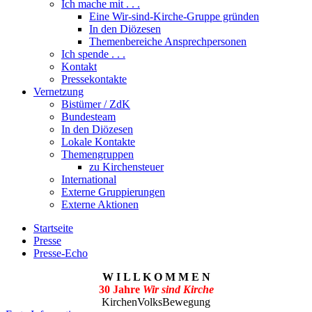
Ich mache mit . . .
Eine Wir-sind-Kirche-Gruppe gründen
In den Diözesen
Themenbereiche Ansprechpersonen
Ich spende . . .
Kontakt
Pressekontakte
Vernetzung
Bistümer / ZdK
Bundesteam
In den Diözesen
Lokale Kontakte
Themengruppen
zu Kirchensteuer
International
Externe Gruppierungen
Externe Aktionen
Startseite
Presse
Presse-Echo
W I L L K O M M E N
30 Jahre
Wir sind Kirche
KirchenVolksBewegung