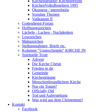
Kirchenstruktur/ Kirchenreform
KirchenVolksBegehren 1995
Ökumene / interreligiös
Sonstige Themen
Vatikanum II
Gottesdienst-Forum
Hoffnungszeichen
Lächeln - Lachen - Nachdenken
Lesezeichen
Mahnzeichen
Stellungnahmen, Briefe etc.
Kolumne "Ungeschminkt" KIRCHE IN
Spirituelle Texte
Advent
Die Kirche Christi
Frieden in dir
Gemeinde
Kirchenträume
Menschenfreundlichere Kirche
Nur ein Traum?
Officially Old
Tod und Auferstehung
Was wird aus dem Christentum?
Kontakt
Facebook