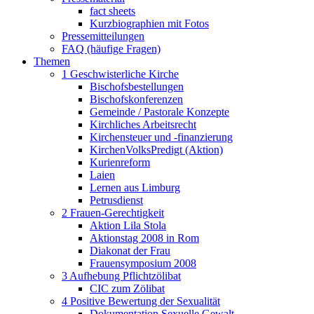
fact sheets
Kurzbiographien mit Fotos
Pressemitteilungen
FAQ (häufige Fragen)
Themen
1 Geschwisterliche Kirche
Bischofsbestellungen
Bischofskonferenzen
Gemeinde / Pastorale Konzepte
Kirchliches Arbeitsrecht
Kirchensteuer und -finanzierung
KirchenVolksPredigt (Aktion)
Kurienreform
Laien
Lernen aus Limburg
Petrusdienst
2 Frauen-Gerechtigkeit
Aktion Lila Stola
Aktionstag 2008 in Rom
Diakonat der Frau
Frauensymposium 2008
3 Aufhebung Pflichtzölibat
CIC zum Zölibat
4 Positive Bewertung der Sexualität
Dokumentation Sexuelle Gewalt