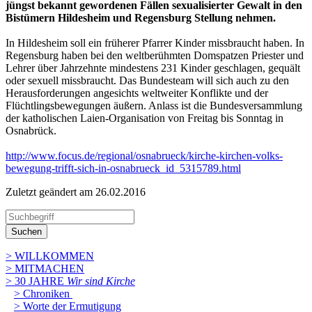
jüngst bekannt gewordenen Fällen sexualisierter Gewalt in den
Bistümern Hildesheim und Regensburg Stellung nehmen.
In Hildesheim soll ein früherer Pfarrer Kinder missbraucht haben. In
Regensburg haben bei den weltberühmten Domspatzen Priester und
Lehrer über Jahrzehnte mindestens 231 Kinder geschlagen, gequält
oder sexuell missbraucht. Das Bundesteam will sich auch zu den
Herausforderungen angesichts weltweiter Konflikte und der
Flüchtlingsbewegungen äußern. Anlass ist die Bundesversammlung
der katholischen Laien-Organisation von Freitag bis Sonntag in
Osnabrück.
http://www.focus.de/regional/osnabrueck/kirche-kirchen-volks-
bewegung-trifft-sich-in-osnabrueck_id_5315789.html
Zuletzt geändert am 26­.02.2016
Suchen
> WILLKOMMEN
> MITMACHEN
> 30 JAHRE
Wir sind Kirche
> Chroniken
> Worte der Ermutigung