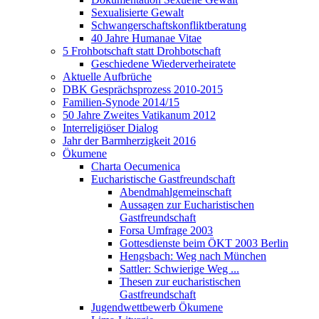
Sexualisierte Gewalt
Schwangerschaftskonfliktberatung
40 Jahre Humanae Vitae
5 Frohbotschaft statt Drohbotschaft
Geschiedene Wiederverheiratete
Aktuelle Aufbrüche
DBK Gesprächsprozess 2010-2015
Familien-Synode 2014/15
50 Jahre Zweites Vatikanum 2012
Interreligiöser Dialog
Jahr der Barmherzigkeit 2016
Ökumene
Charta Oecumenica
Eucharistische Gastfreundschaft
Abendmahlgemeinschaft
Aussagen zur Eucharistischen
Gastfreundschaft
Forsa Umfrage 2003
Gottesdienste beim ÖKT 2003 Berlin
Hengsbach: Weg nach München
Sattler: Schwierige Weg ...
Thesen zur eucharistischen
Gastfreundschaft
Jugendwettbewerb Ökumene