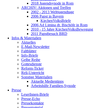
2018 Jugendsynode in Rom
ARCHIV: Aktionen und Treffen
2002 - 2013 Weltjugendtage
2006 Papst in Bayern
KirchenVolksBriefe
2006 Ad Limina dt. Bischöfe in Rom
2010 - 15 Jahre KirchenVolksBewegung
2011 Papstbesuch BRD
Infos & Materialien
Aktuelles
E-Mail-Newsletter
Faltblätter
Info-Briefe
Gelbe Reihe
Gottesdienste
Reform-Ticker
Reli-Unterricht
Sonstige Materialien
Aktuelle Medientipps
Arbeitshilfe Familien-Synode
Presse
LeserInnen-Briefe
Presse-Echo
Pressekontakte
Pressematerial