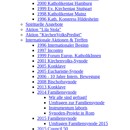
2000 Katholikentag Hamburg
1999 Ev. Kirchentag Stuttgart
1998 Katholikentag Mainz
1996 Kath. Kongress Hildesheim
Spirituelle Angebote
Aktion "Lila Stola"
Aktion "KirchenVolksPredigt"
Internationale Aktionen & Treffen
1996 Internationaler Beginn
1997 Incontro
1999 Forum Europ. KatholikInnen
2001 Kirchenvolks-Synode
2005 Konklave
2005 Eucharistie-Synode
2006 - 10 Jahre Intern. Bewegung
2008 Bischofssynode
2013 Konklave
2014 Familiensynode
Wir alle sind gefragt!
Umfragen zur Familiensynode
Instrumentum laboris
Synoden-Projekt in Rom
2015 Familiensynode
Umfragen Familiensynode 2015
2015 Council 50