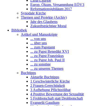
Lima-Liturgie
Europ. Ökum. Versammlung EÖV3
Reformationsjubiläum 2017
Synodale Kirche
Themen und Projekte (Archiv)
Jahr des Glaubens
Zukunftsträchtige Moral
Bibliothek
Artikel und Manuskripte
... von uns
... über uns
... zum Papstamt
... zu Papst Benedikt XVI
... zu Papst Franziskus
... zu Papst Joh. Paul II
... zu sonstige
... zu unseren Themen
Buchtipps
Aktuelle Buchtipps
1 Geschwisterliche Kirche
2 Frauen-Gerechtigkeit
3 Aufhebung Pflichtzölibat
4 Positive Bewertung der Sexualität
5 Frohbotschaft statt Drohbotschaft
Evangelii Gaudium