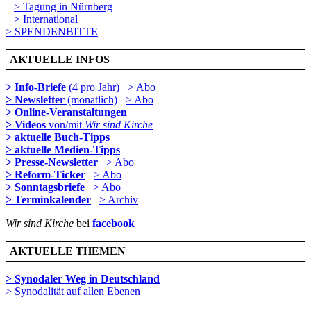
> Tagung in Nürnberg
> International
> SPENDENBITTE
AKTUELLE INFOS
> Info-Briefe
(4 pro Jahr)
> Abo
> Newsletter
(monatlich)
> Abo
> Online-Veranstaltungen
> Videos
von/mit
Wir sind Kirche
> aktuelle Buch-Tipps
> aktuelle Medien-Tipps
> Presse-Newsletter
> Abo
> Reform-Ticker
> Abo
> Sonntagsbriefe
> Abo
> Terminkalender
> Archiv
Wir sind Kirche
bei
facebook
AKTUELLE THEMEN
> Synodaler Weg in Deutschland
> Synodalität auf allen Ebenen