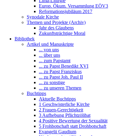
Lima-Liturgie
Europ. Ökum. Versammlung EÖV3
Reformationsjubiläum 2017
Synodale Kirche
Themen und Projekte (Archiv)
Jahr des Glaubens
Zukunftsträchtige Moral
Bibliothek
Artikel und Manuskripte
... von uns
... über uns
... zum Papstamt
... zu Papst Benedikt XVI
... zu Papst Franziskus
... zu Papst Joh. Paul II
... zu sonstige
... zu unseren Themen
Buchtipps
Aktuelle Buchtipps
1 Geschwisterliche Kirche
2 Frauen-Gerechtigkeit
3 Aufhebung Pflichtzölibat
4 Positive Bewertung der Sexualität
5 Frohbotschaft statt Drohbotschaft
Evangelii Gaudium