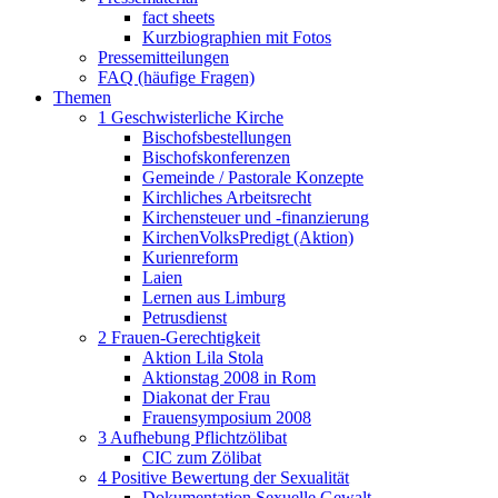
fact sheets
Kurzbiographien mit Fotos
Pressemitteilungen
FAQ (häufige Fragen)
Themen
1 Geschwisterliche Kirche
Bischofsbestellungen
Bischofskonferenzen
Gemeinde / Pastorale Konzepte
Kirchliches Arbeitsrecht
Kirchensteuer und -finanzierung
KirchenVolksPredigt (Aktion)
Kurienreform
Laien
Lernen aus Limburg
Petrusdienst
2 Frauen-Gerechtigkeit
Aktion Lila Stola
Aktionstag 2008 in Rom
Diakonat der Frau
Frauensymposium 2008
3 Aufhebung Pflichtzölibat
CIC zum Zölibat
4 Positive Bewertung der Sexualität
Dokumentation Sexuelle Gewalt