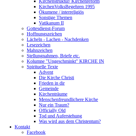
Kirchenstruktur/ Kirchenreform
KirchenVolksBegehren 1995
Ökumene / interreligiös
Sonstige Themen
Vatikanum II
Gottesdienst-Forum
Hoffnungszeichen
Lächeln - Lachen - Nachdenken
Lesezeichen
Mahnzeichen
Stellungnahmen, Briefe etc.
Kolumne "Ungeschminkt" KIRCHE IN
Spirituelle Texte
Advent
Die Kirche Christi
Frieden in dir
Gemeinde
Kirchenträume
Menschenfreundlichere Kirche
Nur ein Traum?
Officially Old
Tod und Auferstehung
Was wird aus dem Christentum?
Kontakt
Facebook