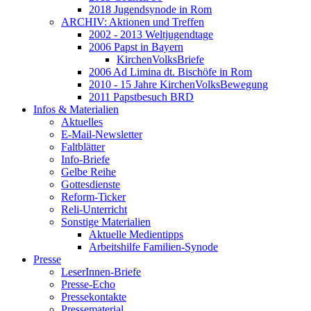
2018 Jugendsynode in Rom
ARCHIV: Aktionen und Treffen
2002 - 2013 Weltjugendtage
2006 Papst in Bayern
KirchenVolksBriefe
2006 Ad Limina dt. Bischöfe in Rom
2010 - 15 Jahre KirchenVolksBewegung
2011 Papstbesuch BRD
Infos & Materialien
Aktuelles
E-Mail-Newsletter
Faltblätter
Info-Briefe
Gelbe Reihe
Gottesdienste
Reform-Ticker
Reli-Unterricht
Sonstige Materialien
Aktuelle Medientipps
Arbeitshilfe Familien-Synode
Presse
LeserInnen-Briefe
Presse-Echo
Pressekontakte
Pressematerial