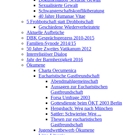
Sexualisierte Gewalt
Schwangerschaftskonfliktberatung
40 Jahre Humanae Vitae
5 Frohbotschaft statt Drohbotschaft
Geschiedene Wiederverheiratete
Aktuelle Aufbrüche
DBK Gesprächsprozess 2010-2015
Familien-Synode 2014/15
50 Jahre Zweites Vatikanum 2012
Interreligiöser Dialog
Jahr der Barmherzigkeit 2016
Ökumene
Charta Oecumenica
Eucharistische Gastfreundschaft
Abendmahlgemeinschaft
Aussagen zur Eucharistischen
Gastfreundschaft
Forsa Umfrage 2003
Gottesdienste beim ÖKT 2003 Berlin
Hengsbach: Weg nach München
Sattler: Schwierige Weg ...
Thesen zur eucharistischen
Gastfreundschaft
Jugendwettbewerb Ökumene