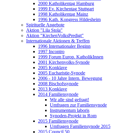
2000 Katholikentag Hamburg
1999 Ev. Kirchentag Stuttgart
1998 Katholikentag Mainz
1996 Kath. Kongress Hildesheim
Spirituelle Angebote
Aktion "Lila Stola"
Aktion "KirchenVolksPredigt"
Internationale Aktionen & Treffen
1996 Internationaler Beginn
1997 Incontro
1999 Forum Europ. KatholikInnen
2001 Kirchenvolks-Synode
2005 Konklave
2005 Eucharistie-Synode
2006 - 10 Jahre Intern. Bewegung
2008 Bischofssynode
2013 Konklave
2014 Familiensynode
Wir alle sind gefragt!
Umfragen zur Familiensynode
Instrumentum laboris
Synoden-Projekt in Rom
2015 Familiensynode
Umfragen Familiensynode 2015
2015 Council 50