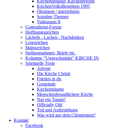
Kirchenstruktur/ Kirchenreform
KirchenVolksBegehren 1995
Ökumene / interreligiös
Sonstige Themen
Vatikanum II
Gottesdienst-Forum
Hoffnungszeichen
Lächeln - Lachen - Nachdenken
Lesezeichen
Mahnzeichen
Stellungnahmen, Briefe etc.
Kolumne "Ungeschminkt" KIRCHE IN
Spirituelle Texte
Advent
Die Kirche Christi
Frieden in dir
Gemeinde
Kirchenträume
Menschenfreundlichere Kirche
Nur ein Traum?
Officially Old
Tod und Auferstehung
Was wird aus dem Christentum?
Kontakt
Facebook