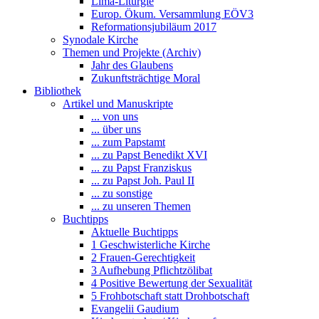
Lima-Liturgie
Europ. Ökum. Versammlung EÖV3
Reformationsjubiläum 2017
Synodale Kirche
Themen und Projekte (Archiv)
Jahr des Glaubens
Zukunftsträchtige Moral
Bibliothek
Artikel und Manuskripte
... von uns
... über uns
... zum Papstamt
... zu Papst Benedikt XVI
... zu Papst Franziskus
... zu Papst Joh. Paul II
... zu sonstige
... zu unseren Themen
Buchtipps
Aktuelle Buchtipps
1 Geschwisterliche Kirche
2 Frauen-Gerechtigkeit
3 Aufhebung Pflichtzölibat
4 Positive Bewertung der Sexualität
5 Frohbotschaft statt Drohbotschaft
Evangelii Gaudium