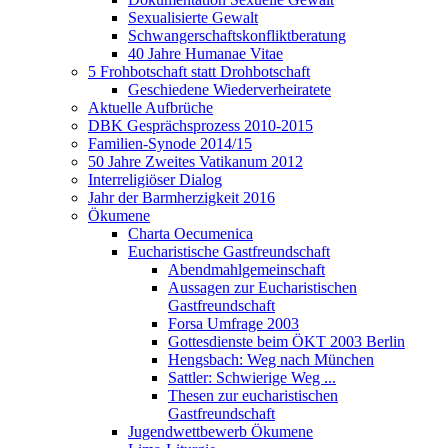
Sexualisierte Gewalt
Schwangerschaftskonfliktberatung
40 Jahre Humanae Vitae
5 Frohbotschaft statt Drohbotschaft
Geschiedene Wiederverheiratete
Aktuelle Aufbrüche
DBK Gesprächsprozess 2010-2015
Familien-Synode 2014/15
50 Jahre Zweites Vatikanum 2012
Interreligiöser Dialog
Jahr der Barmherzigkeit 2016
Ökumene
Charta Oecumenica
Eucharistische Gastfreundschaft
Abendmahlgemeinschaft
Aussagen zur Eucharistischen
Gastfreundschaft
Forsa Umfrage 2003
Gottesdienste beim ÖKT 2003 Berlin
Hengsbach: Weg nach München
Sattler: Schwierige Weg ...
Thesen zur eucharistischen
Gastfreundschaft
Jugendwettbewerb Ökumene