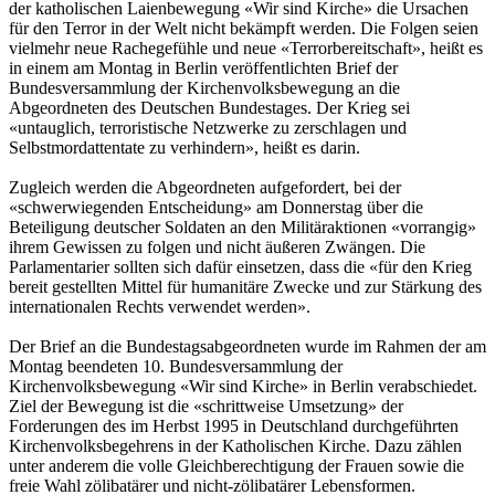
der katholischen Laienbewegung «Wir sind Kirche» die Ursachen
für den Terror in der Welt nicht bekämpft werden. Die Folgen seien
vielmehr neue Rachegefühle und neue «Terrorbereitschaft», heißt es
in einem am Montag in Berlin veröffentlichten Brief der
Bundesversammlung der Kirchenvolksbewegung an die
Abgeordneten des Deutschen Bundestages. Der Krieg sei
«untauglich, terroristische Netzwerke zu zerschlagen und
Selbstmordattentate zu verhindern», heißt es darin.
Zugleich werden die Abgeordneten aufgefordert, bei der
«schwerwiegenden Entscheidung» am Donnerstag über die
Beteiligung deutscher Soldaten an den Militäraktionen «vorrangig»
ihrem Gewissen zu folgen und nicht äußeren Zwängen. Die
Parlamentarier sollten sich dafür einsetzen, dass die «für den Krieg
bereit gestellten Mittel für humanitäre Zwecke und zur Stärkung des
internationalen Rechts verwendet werden».
Der Brief an die Bundestagsabgeordneten wurde im Rahmen der am
Montag beendeten 10. Bundesversammlung der
Kirchenvolksbewegung «Wir sind Kirche» in Berlin verabschiedet.
Ziel der Bewegung ist die «schrittweise Umsetzung» der
Forderungen des im Herbst 1995 in Deutschland durchgeführten
Kirchenvolksbegehrens in der Katholischen Kirche. Dazu zählen
unter anderem die volle Gleichberechtigung der Frauen sowie die
freie Wahl zölibatärer und nicht-zölibatärer Lebensformen.