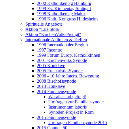
2000 Katholikentag Hamburg
1999 Ev. Kirchentag Stuttgart
1998 Katholikentag Mainz
1996 Kath. Kongress Hildesheim
Spirituelle Angebote
Aktion "Lila Stola"
Aktion "KirchenVolksPredigt"
Internationale Aktionen & Treffen
1996 Internationaler Beginn
1997 Incontro
1999 Forum Europ. KatholikInnen
2001 Kirchenvolks-Synode
2005 Konklave
2005 Eucharistie-Synode
2006 - 10 Jahre Intern. Bewegung
2008 Bischofssynode
2013 Konklave
2014 Familiensynode
Wir alle sind gefragt!
Umfragen zur Familiensynode
Instrumentum laboris
Synoden-Projekt in Rom
2015 Familiensynode
Umfragen Familiensynode 2015
2015 Council 50