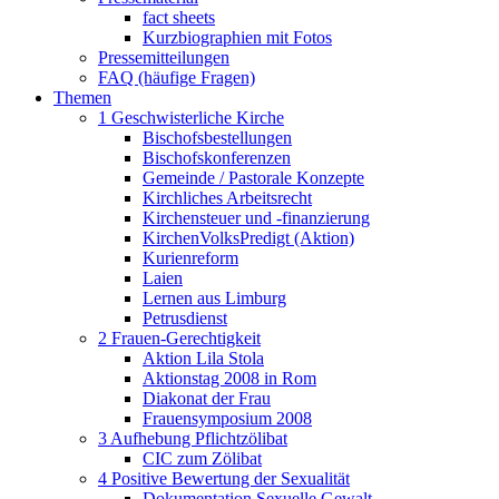
fact sheets
Kurzbiographien mit Fotos
Pressemitteilungen
FAQ (häufige Fragen)
Themen
1 Geschwisterliche Kirche
Bischofsbestellungen
Bischofskonferenzen
Gemeinde / Pastorale Konzepte
Kirchliches Arbeitsrecht
Kirchensteuer und -finanzierung
KirchenVolksPredigt (Aktion)
Kurienreform
Laien
Lernen aus Limburg
Petrusdienst
2 Frauen-Gerechtigkeit
Aktion Lila Stola
Aktionstag 2008 in Rom
Diakonat der Frau
Frauensymposium 2008
3 Aufhebung Pflichtzölibat
CIC zum Zölibat
4 Positive Bewertung der Sexualität
Dokumentation Sexuelle Gewalt