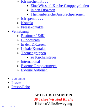
Ich mache mit . . .
Eine Wir-sind-Kirche-Gruppe gründen
In den Diözesen
Themenbereiche Ansprechpersonen
Ich spende . . .
Kontakt
Pressekontakte
Vernetzung
Bistümer / ZdK
Bundesteam
In den Diözesen
Lokale Kontakte
Themengruppen
zu Kirchensteuer
International
Externe Gruppierungen
Externe Aktionen
Startseite
Presse
Presse-Echo
W I L L K O M M E N
30 Jahre
Wir sind Kirche
KirchenVolksBewegung