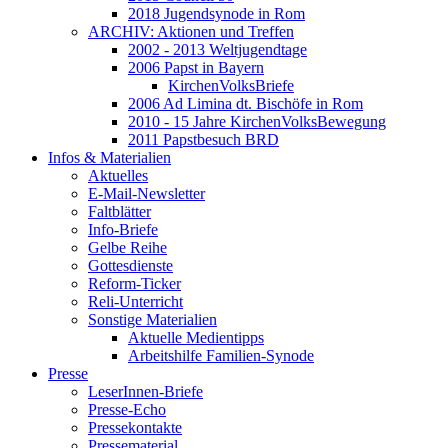
2018 Jugendsynode in Rom
ARCHIV: Aktionen und Treffen
2002 - 2013 Weltjugendtage
2006 Papst in Bayern
KirchenVolksBriefe
2006 Ad Limina dt. Bischöfe in Rom
2010 - 15 Jahre KirchenVolksBewegung
2011 Papstbesuch BRD
Infos & Materialien
Aktuelles
E-Mail-Newsletter
Faltblätter
Info-Briefe
Gelbe Reihe
Gottesdienste
Reform-Ticker
Reli-Unterricht
Sonstige Materialien
Aktuelle Medientipps
Arbeitshilfe Familien-Synode
Presse
LeserInnen-Briefe
Presse-Echo
Pressekontakte
Pressematerial