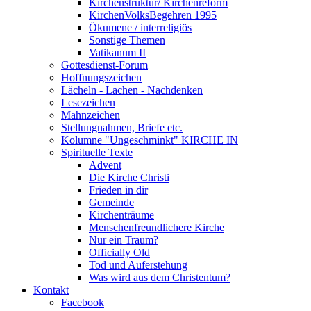
Kirchenstruktur/ Kirchenreform
KirchenVolksBegehren 1995
Ökumene / interreligiös
Sonstige Themen
Vatikanum II
Gottesdienst-Forum
Hoffnungszeichen
Lächeln - Lachen - Nachdenken
Lesezeichen
Mahnzeichen
Stellungnahmen, Briefe etc.
Kolumne "Ungeschminkt" KIRCHE IN
Spirituelle Texte
Advent
Die Kirche Christi
Frieden in dir
Gemeinde
Kirchenträume
Menschenfreundlichere Kirche
Nur ein Traum?
Officially Old
Tod und Auferstehung
Was wird aus dem Christentum?
Kontakt
Facebook