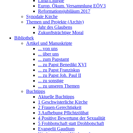
Lima-Liturgie
Europ. Ökum. Versammlung EÖV3
Reformationsjubiläum 2017
Synodale Kirche
Themen und Projekte (Archiv)
Jahr des Glaubens
Zukunftsträchtige Moral
Bibliothek
Artikel und Manuskripte
... von uns
... über uns
... zum Papstamt
... zu Papst Benedikt XVI
... zu Papst Franziskus
... zu Papst Joh. Paul II
... zu sonstige
... zu unseren Themen
Buchtipps
Aktuelle Buchtipps
1 Geschwisterliche Kirche
2 Frauen-Gerechtigkeit
3 Aufhebung Pflichtzölibat
4 Positive Bewertung der Sexualität
5 Frohbotschaft statt Drohbotschaft
Evangelii Gaudium