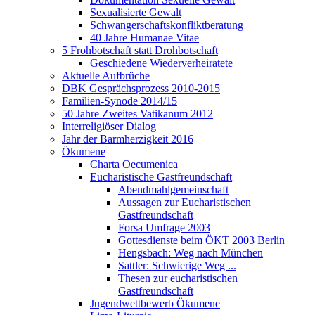
Sexualisierte Gewalt
Schwangerschaftskonfliktberatung
40 Jahre Humanae Vitae
5 Frohbotschaft statt Drohbotschaft
Geschiedene Wiederverheiratete
Aktuelle Aufbrüche
DBK Gesprächsprozess 2010-2015
Familien-Synode 2014/15
50 Jahre Zweites Vatikanum 2012
Interreligiöser Dialog
Jahr der Barmherzigkeit 2016
Ökumene
Charta Oecumenica
Eucharistische Gastfreundschaft
Abendmahlgemeinschaft
Aussagen zur Eucharistischen
Gastfreundschaft
Forsa Umfrage 2003
Gottesdienste beim ÖKT 2003 Berlin
Hengsbach: Weg nach München
Sattler: Schwierige Weg ...
Thesen zur eucharistischen
Gastfreundschaft
Jugendwettbewerb Ökumene