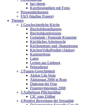
fact sheets
Kurzbiographien mit Fotos
Pressemitteilungen
FAQ (häufige Fragen)
Themen
1 Geschwisterliche Kirche
Bischofsbestellungen
Bischofskonferenzen
Gemeinde / Pastorale Konzepte
Kirchliches Arbeitsrecht
Kirchensteuer und -finanzierung
KirchenVolksPredigt (Aktion)
Kurienreform
Laien
Lernen aus Limburg
Petrusdienst
2 Frauen-Gerechtigkeit
Aktion Lila Stola
Aktionstag 2008 in Rom
Diakonat der Frau
Frauensymposium 2008
3 Aufhebung Pflichtzölibat
CIC zum Zölibat
4 Positive Bewertung der Sexualität
Dokumentation Sexuelle Gewalt