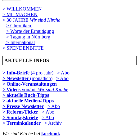
> WILLKOMMEN
> MITMACHEN
> 30 JAHRE
Wir sind Kirche
> Chroniken
> Worte der Ermutigung
> Tagung in Nürnberg
> International
> SPENDENBITTE
AKTUELLE INFOS
> Info-Briefe
(4 pro Jahr)
> Abo
> Newsletter
(monatlich)
> Abo
> Online-Veranstaltungen
> Videos
von/mit
Wir sind Kirche
> aktuelle Buch-Tipps
> aktuelle Medien-Tipps
> Presse-Newsletter
> Abo
> Reform-Ticker
> Abo
> Sonntagsbriefe
> Abo
> Terminkalender
> Archiv
Wir sind Kirche
bei
facebook