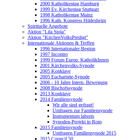
2000 Katholikentag Hamburg
1999 Ev. Kirchentag Stuttgart
1998 Katholikentag Mainz
1996 Kath. Kongress Hildesheim
Spirituelle Angebote
Aktion "Lila Stola"
Aktion "KirchenVolksPredigt"
Internationale Aktionen & Treffen
1996 Internationaler Beginn
1997 Incontro
1999 Forum Europ. KatholikInnen
2001 Kirchenvolks-Synode
2005 Konklave
2005 Eucharistie-Synode
2006 - 10 Jahre Intern. Bewegung
2008 Bischofssynode
2013 Konklave
2014 Familiensynode
Wir alle sind gefragt!
Umfragen zur Familiensynode
Instrumentum laboris
Synoden-Projekt in Rom
2015 Familiensynode
Umfragen Familiensynode 2015
2015 Council 50