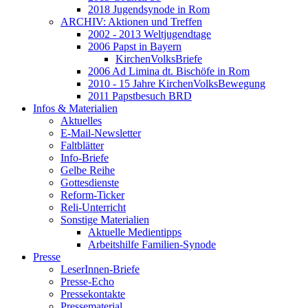
2018 Jugendsynode in Rom
ARCHIV: Aktionen und Treffen
2002 - 2013 Weltjugendtage
2006 Papst in Bayern
KirchenVolksBriefe
2006 Ad Limina dt. Bischöfe in Rom
2010 - 15 Jahre KirchenVolksBewegung
2011 Papstbesuch BRD
Infos & Materialien
Aktuelles
E-Mail-Newsletter
Faltblätter
Info-Briefe
Gelbe Reihe
Gottesdienste
Reform-Ticker
Reli-Unterricht
Sonstige Materialien
Aktuelle Medientipps
Arbeitshilfe Familien-Synode
Presse
LeserInnen-Briefe
Presse-Echo
Pressekontakte
Pressematerial