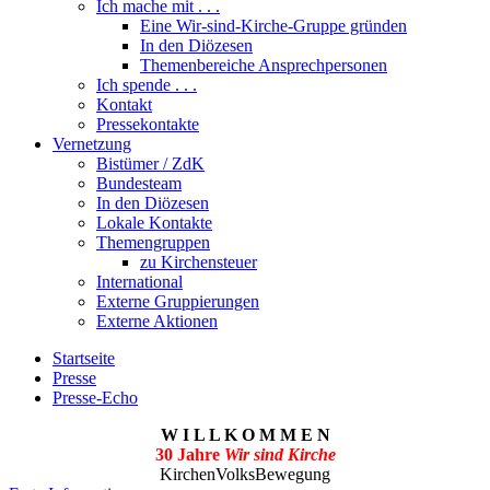
Ich mache mit . . .
Eine Wir-sind-Kirche-Gruppe gründen
In den Diözesen
Themenbereiche Ansprechpersonen
Ich spende . . .
Kontakt
Pressekontakte
Vernetzung
Bistümer / ZdK
Bundesteam
In den Diözesen
Lokale Kontakte
Themengruppen
zu Kirchensteuer
International
Externe Gruppierungen
Externe Aktionen
Startseite
Presse
Presse-Echo
W I L L K O M M E N
30 Jahre
Wir sind Kirche
KirchenVolksBewegung