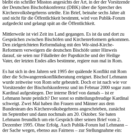
bleibt ein schriller Misston angesichts der Art, in der der Vorsitzende
der Deutschen Bischofskonferenz (DBK) über die Sprecher des
Kirchenvolksbegehrens urteilte. Ein Brief, beinahe sechs Jahre alt
und nicht für die Öffentlichkeit bestimmt, wird von Publik-Forum
aufgedeckt und gelangt spät an die Öffentlichkeit.
Mittlerweile ist viel Zeit ins Land gegangen. Es ist da und dort zu
Gesprächen zwischen Bischöfen und Kirchenreformern gekommen.
Den zielgerichteten Reformdialog mit den Wir-sind-Kirche-
Reformern verweigern die deutschen Bischöfe unter Hinweis
darauf, sie seien nur Filialleiter der Papstkirche und der Heilige
Vater, der letzten Endes alles bestimme, regiere nun mal in Rom.
Es hat sich in den Jahren seit 1995 der quälende Konflikt mit Rom
über die Schwangerenkonfliktberatung ereignet. Bischof Lehmann
wurde zeitweise von Rom sehr gebeutelt. Doch er ist nach wie vor
Vorsitzender der Bischofskonferenz und im Februar 2000 sogar zum
Kardinal aufgestiegen. Der interne Brief von damals – ist er
Lehmann heute peinlich? Der sonst so mitteilungsfreudige Kardinal
schweigt. Zwei Mal haben ihn Frauen und Männer aus dem
Bundesteam des Kirchenvolksbegehrens angeschrieben, zunächst
im September und dann nochmals am 20. Oktober. Sie baten
Lehmann freundlich um ein Gespräch über seinen Brief vom 2.
Dezember 1995. Ohne Erfolg. Auch Publik-Forum lud Lehmann –
der Sache wegen, ebenso aus Fairness – zur Stellungnahme ein: