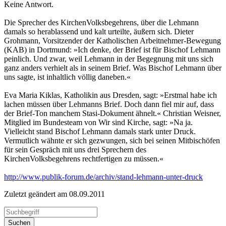
Keine Antwort.
Die Sprecher des KirchenVolksbegehrens, über die Lehmann
damals so herablassend und kalt urteilte, äußern sich. Dieter
Grohmann, Vorsitzender der Katholischen Arbeitnehmer-Bewegung
(KAB) in Dortmund: »Ich denke, der Brief ist für Bischof Lehmann
peinlich. Und zwar, weil Lehmann in der Begegnung mit uns sich
ganz anders verhielt als in seinem Brief. Was Bischof Lehmann über
uns sagte, ist inhaltlich völlig daneben.«
Eva Maria Kiklas, Katholikin aus Dresden, sagt: »Erstmal habe ich
lachen müssen über Lehmanns Brief. Doch dann fiel mir auf, dass
der Brief-Ton manchem Stasi-Dokument ähnelt.« Christian Weisner,
Mitglied im Bundesteam von Wir sind Kirche, sagt: »Na ja.
Vielleicht stand Bischof Lehmann damals stark unter Druck.
Vermutlich wähnte er sich gezwungen, sich bei seinen Mitbischöfen
für sein Gespräch mit uns drei Sprechern des
KirchenVolksbegehrens rechtfertigen zu müssen.«
http://www.publik-forum.de/archiv/stand-lehmann-unter-druck
Zuletzt geändert am 08­.09.2011
Suchen