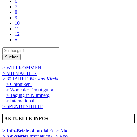
6
7
8
9
10
11
12
»
Suchen
> WILLKOMMEN
> MITMACHEN
> 30 JAHRE
Wir sind Kirche
> Chroniken
> Worte der Ermutigung
> Tagung in Nürnberg
> International
> SPENDENBITTE
AKTUELLE INFOS
> Info-Briefe
(4 pro Jahr)
> Abo
> Newsletter
(monatlich)
> Abo