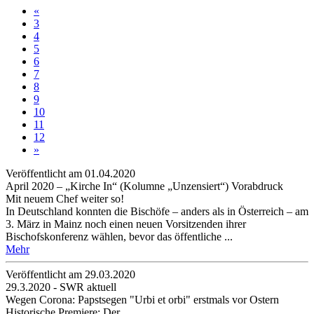
«
3
4
5
6
7
8
9
10
11
12
»
Veröffentlicht am 01­.04.2020
April 2020 – „Kirche In“ (Kolumne „Unzensiert“) Vorabdruck
Mit neuem Chef weiter so!
In Deutschland konnten die Bischöfe – anders als in Österreich – am
3. März in Mainz noch einen neuen Vorsitzenden ihrer
Bischofskonferenz wählen, bevor das öffentliche ...
Mehr
Veröffentlicht am 29­.03.2020
29.3.2020 - SWR aktuell
Wegen Corona: Papstsegen "Urbi et orbi" erstmals vor Ostern
Historische Premiere: Der ...