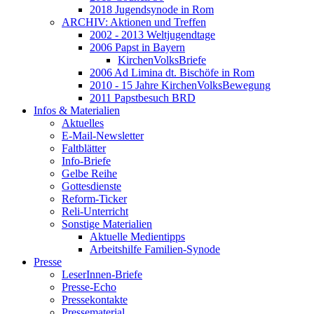
2018 Jugendsynode in Rom
ARCHIV: Aktionen und Treffen
2002 - 2013 Weltjugendtage
2006 Papst in Bayern
KirchenVolksBriefe
2006 Ad Limina dt. Bischöfe in Rom
2010 - 15 Jahre KirchenVolksBewegung
2011 Papstbesuch BRD
Infos & Materialien
Aktuelles
E-Mail-Newsletter
Faltblätter
Info-Briefe
Gelbe Reihe
Gottesdienste
Reform-Ticker
Reli-Unterricht
Sonstige Materialien
Aktuelle Medientipps
Arbeitshilfe Familien-Synode
Presse
LeserInnen-Briefe
Presse-Echo
Pressekontakte
Pressematerial