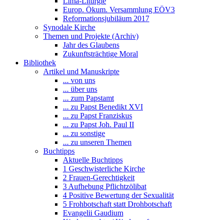
Lima-Liturgie
Europ. Ökum. Versammlung EÖV3
Reformationsjubiläum 2017
Synodale Kirche
Themen und Projekte (Archiv)
Jahr des Glaubens
Zukunftsträchtige Moral
Bibliothek
Artikel und Manuskripte
... von uns
... über uns
... zum Papstamt
... zu Papst Benedikt XVI
... zu Papst Franziskus
... zu Papst Joh. Paul II
... zu sonstige
... zu unseren Themen
Buchtipps
Aktuelle Buchtipps
1 Geschwisterliche Kirche
2 Frauen-Gerechtigkeit
3 Aufhebung Pflichtzölibat
4 Positive Bewertung der Sexualität
5 Frohbotschaft statt Drohbotschaft
Evangelii Gaudium