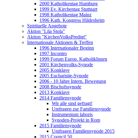
2000 Katholikentag Hamburg
1999 Ev. Kirchentag Stuttgart
1998 Katholikentag Mainz
1996 Kath. Kongress Hildesheim
Spirituelle Angebote
Aktion "Lila Stola"
Aktion "KirchenVolksPredigt"
Internationale Aktionen & Treffen
1996 Internationaler Beginn
1997 Incontro
1999 Forum Europ. KatholikInnen
2001 Kirchenvolks-Synode
2005 Konklave
2005 Eucharistie-Synode
2006 - 10 Jahre Intern. Bewegung
2008 Bischofssynode
2013 Konklave
2014 Familiensynode
Wir alle sind gefragt!
Umfragen zur Familiensynode
Instrumentum laboris
Synoden-Projekt in Rom
2015 Familiensynode
Umfragen Familiensynode 2015
2015 Council 50