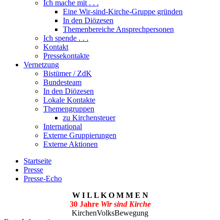
Ich mache mit . . .
Eine Wir-sind-Kirche-Gruppe gründen
In den Diözesen
Themenbereiche Ansprechpersonen
Ich spende . . .
Kontakt
Pressekontakte
Vernetzung
Bistümer / ZdK
Bundesteam
In den Diözesen
Lokale Kontakte
Themengruppen
zu Kirchensteuer
International
Externe Gruppierungen
Externe Aktionen
Startseite
Presse
Presse-Echo
W I L L K O M M E N
30 Jahre
Wir sind Kirche
KirchenVolksBewegung