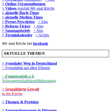
> Online-Veranstaltungen
> Videos
von/mit
Wir sind Kirche
> aktuelle Buch-Tipps
> aktuelle Medien-Tipps
> Presse-Newsletter
> Abo
> Reform-Ticker
> Abo
> Sonntagsbriefe
> Abo
> Terminkalender
> Archiv
Wir sind Kirche
bei
facebook
AKTUELLE THEMEN
> Synodaler Weg in Deutschland
> Synodalität auf allen Ebenen
>
Frauenwürde e.V.
Schwangerschaftskonfliktberatung
> Sexualisierte Gewalt
in der Kirche
> Themen & Projekte
> Ansprechpersonen in Diözesen