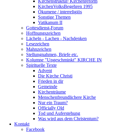
Kirchenstruktur/ Kirchenreform
KirchenVolksBegehren 1995
Ökumene / interreligiös
Sonstige Themen
Vatikanum II
Gottesdienst-Forum
Hoffnungszeichen
Lächeln - Lachen - Nachdenken
Lesezeichen
Mahnzeichen
Stellungnahmen, Briefe etc.
Kolumne "Ungeschminkt" KIRCHE IN
Spirituelle Texte
Advent
Die Kirche Christi
Frieden in dir
Gemeinde
Kirchenträume
Menschenfreundlichere Kirche
Nur ein Traum?
Officially Old
Tod und Auferstehung
Was wird aus dem Christentum?
Kontakt
Facebook