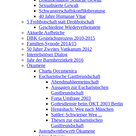
Sexualisierte Gewalt
Schwangerschaftskonfliktberatung
40 Jahre Humanae Vitae
5 Frohbotschaft statt Drohbotschaft
Geschiedene Wiederverheiratete
Aktuelle Aufbrüche
DBK Gesprächsprozess 2010-2015
Familien-Synode 2014/15
50 Jahre Zweites Vatikanum 2012
Interreligiöser Dialog
Jahr der Barmherzigkeit 2016
Ökumene
Charta Oecumenica
Eucharistische Gastfreundschaft
Abendmahlgemeinschaft
Aussagen zur Eucharistischen
Gastfreundschaft
Forsa Umfrage 2003
Gottesdienste beim ÖKT 2003 Berlin
Hengsbach: Weg nach München
Sattler: Schwierige Weg ...
Thesen zur eucharistischen
Gastfreundschaft
Jugendwettbewerb Ökumene