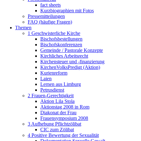
fact sheets
Kurzbiographien mit Fotos
Pressemitteilungen
FAQ (häufige Fragen)
Themen
1 Geschwisterliche Kirche
Bischofsbestellungen
Bischofskonferenzen
Gemeinde / Pastorale Konzepte
Kirchliches Arbeitsrecht
Kirchensteuer und -finanzierung
KirchenVolksPredigt (Aktion)
Kurienreform
Laien
Lernen aus Limburg
Petrusdienst
2 Frauen-Gerechtigkeit
Aktion Lila Stola
Aktionstag 2008 in Rom
Diakonat der Frau
Frauensymposium 2008
3 Aufhebung Pflichtzölibat
CIC zum Zölibat
4 Positive Bewertung der Sexualität
Dokumentation Sexuelle Gewalt