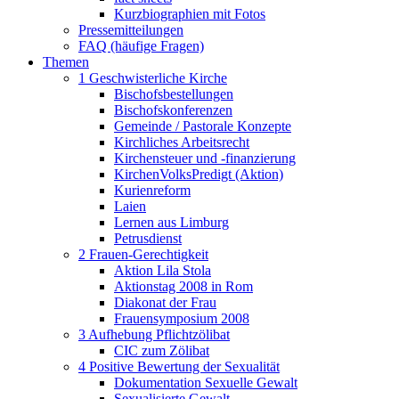
Kurzbiographien mit Fotos
Pressemitteilungen
FAQ (häufige Fragen)
Themen
1 Geschwisterliche Kirche
Bischofsbestellungen
Bischofskonferenzen
Gemeinde / Pastorale Konzepte
Kirchliches Arbeitsrecht
Kirchensteuer und -finanzierung
KirchenVolksPredigt (Aktion)
Kurienreform
Laien
Lernen aus Limburg
Petrusdienst
2 Frauen-Gerechtigkeit
Aktion Lila Stola
Aktionstag 2008 in Rom
Diakonat der Frau
Frauensymposium 2008
3 Aufhebung Pflichtzölibat
CIC zum Zölibat
4 Positive Bewertung der Sexualität
Dokumentation Sexuelle Gewalt
Sexualisierte Gewalt