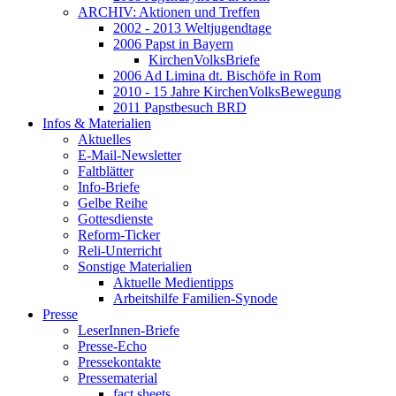
ARCHIV: Aktionen und Treffen
2002 - 2013 Weltjugendtage
2006 Papst in Bayern
KirchenVolksBriefe
2006 Ad Limina dt. Bischöfe in Rom
2010 - 15 Jahre KirchenVolksBewegung
2011 Papstbesuch BRD
Infos & Materialien
Aktuelles
E-Mail-Newsletter
Faltblätter
Info-Briefe
Gelbe Reihe
Gottesdienste
Reform-Ticker
Reli-Unterricht
Sonstige Materialien
Aktuelle Medientipps
Arbeitshilfe Familien-Synode
Presse
LeserInnen-Briefe
Presse-Echo
Pressekontakte
Pressematerial
fact sheets