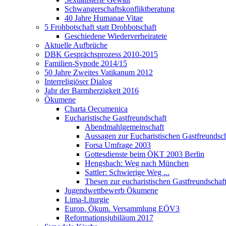
Schwangerschaftskonfliktberatung
40 Jahre Humanae Vitae
5 Frohbotschaft statt Drohbotschaft
Geschiedene Wiederverheiratete
Aktuelle Aufbrüche
DBK Gesprächsprozess 2010-2015
Familien-Synode 2014/15
50 Jahre Zweites Vatikanum 2012
Interreligiöser Dialog
Jahr der Barmherzigkeit 2016
Ökumene
Charta Oecumenica
Eucharistische Gastfreundschaft
Abendmahlgemeinschaft
Aussagen zur Eucharistischen Gastfreundsch
Forsa Umfrage 2003
Gottesdienste beim ÖKT 2003 Berlin
Hengsbach: Weg nach München
Sattler: Schwierige Weg ...
Thesen zur eucharistischen Gastfreundschaf
Jugendwettbewerb Ökumene
Lima-Liturgie
Europ. Ökum. Versammlung EÖV3
Reformationsjubiläum 2017