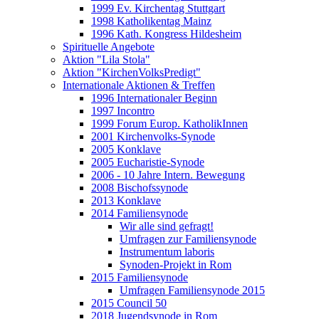
1999 Ev. Kirchentag Stuttgart
1998 Katholikentag Mainz
1996 Kath. Kongress Hildesheim
Spirituelle Angebote
Aktion "Lila Stola"
Aktion "KirchenVolksPredigt"
Internationale Aktionen & Treffen
1996 Internationaler Beginn
1997 Incontro
1999 Forum Europ. KatholikInnen
2001 Kirchenvolks-Synode
2005 Konklave
2005 Eucharistie-Synode
2006 - 10 Jahre Intern. Bewegung
2008 Bischofssynode
2013 Konklave
2014 Familiensynode
Wir alle sind gefragt!
Umfragen zur Familiensynode
Instrumentum laboris
Synoden-Projekt in Rom
2015 Familiensynode
Umfragen Familiensynode 2015
2015 Council 50
2018 Jugendsynode in Rom