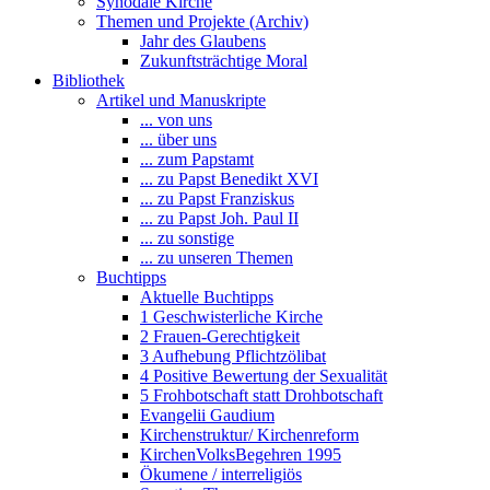
Synodale Kirche
Themen und Projekte (Archiv)
Jahr des Glaubens
Zukunftsträchtige Moral
Bibliothek
Artikel und Manuskripte
... von uns
... über uns
... zum Papstamt
... zu Papst Benedikt XVI
... zu Papst Franziskus
... zu Papst Joh. Paul II
... zu sonstige
... zu unseren Themen
Buchtipps
Aktuelle Buchtipps
1 Geschwisterliche Kirche
2 Frauen-Gerechtigkeit
3 Aufhebung Pflichtzölibat
4 Positive Bewertung der Sexualität
5 Frohbotschaft statt Drohbotschaft
Evangelii Gaudium
Kirchenstruktur/ Kirchenreform
KirchenVolksBegehren 1995
Ökumene / interreligiös