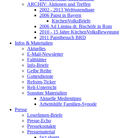
ARCHIV: Aktionen und Treffen
2002 - 2013 Weltjugendtage
2006 Papst in Bayern
KirchenVolksBriefe
2006 Ad Limina dt. Bischöfe in Rom
2010 - 15 Jahre KirchenVolksBewegung
2011 Papstbesuch BRD
Infos & Materialien
Aktuelles
E-Mail-Newsletter
Faltblätter
Info-Briefe
Gelbe Reihe
Gottesdienste
Reform-Ticker
Reli-Unterricht
Sonstige Materialien
Aktuelle Medientipps
Arbeitshilfe Familien-Synode
Presse
LeserInnen-Briefe
Presse-Echo
Pressekontakte
Pressematerial
fact sheets