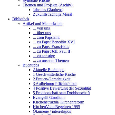
Synodale Kirche
Themen und Projekte (Archiv)
Jahr des Glaubens
Zukunftsträchtige Moral
Bibliothek
Artikel und Manuskripte
... von uns
... über uns
... zum Papstamt
... zu Papst Benedikt XVI
... zu Papst Franziskus
... zu Papst Joh. Paul II
... zu sonstige
... zu unseren Themen
Buchtipps
Aktuelle Buchtipps
1 Geschwisterliche Kirche
2 Frauen-Gerechtigkeit
3 Aufhebung Pflichtzölibat
4 Positive Bewertung der Sexualität
5 Frohbotschaft statt Drohbotschaft
Evangelii Gaudium
Kirchenstruktur/ Kirchenreform
KirchenVolksBegehren 1995
Ökumene / interreligiös