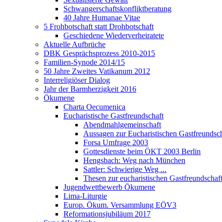
Schwangerschaftskonfliktberatung
40 Jahre Humanae Vitae
5 Frohbotschaft statt Drohbotschaft
Geschiedene Wiederverheiratete
Aktuelle Aufbrüche
DBK Gesprächsprozess 2010-2015
Familien-Synode 2014/15
50 Jahre Zweites Vatikanum 2012
Interreligiöser Dialog
Jahr der Barmherzigkeit 2016
Ökumene
Charta Oecumenica
Eucharistische Gastfreundschaft
Abendmahlgemeinschaft
Aussagen zur Eucharistischen Gastfreundsch
Forsa Umfrage 2003
Gottesdienste beim ÖKT 2003 Berlin
Hengsbach: Weg nach München
Sattler: Schwierige Weg ...
Thesen zur eucharistischen Gastfreundschaf
Jugendwettbewerb Ökumene
Lima-Liturgie
Europ. Ökum. Versammlung EÖV3
Reformationsjubiläum 2017