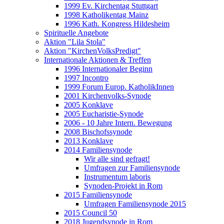
1999 Ev. Kirchentag Stuttgart
1998 Katholikentag Mainz
1996 Kath. Kongress Hildesheim
Spirituelle Angebote
Aktion "Lila Stola"
Aktion "KirchenVolksPredigt"
Internationale Aktionen & Treffen
1996 Internationaler Beginn
1997 Incontro
1999 Forum Europ. KatholikInnen
2001 Kirchenvolks-Synode
2005 Konklave
2005 Eucharistie-Synode
2006 - 10 Jahre Intern. Bewegung
2008 Bischofssynode
2013 Konklave
2014 Familiensynode
Wir alle sind gefragt!
Umfragen zur Familiensynode
Instrumentum laboris
Synoden-Projekt in Rom
2015 Familiensynode
Umfragen Familiensynode 2015
2015 Council 50
2018 Jugendsynode in Rom