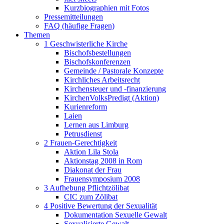
Kurzbiographien mit Fotos
Pressemitteilungen
FAQ (häufige Fragen)
Themen
1 Geschwisterliche Kirche
Bischofsbestellungen
Bischofskonferenzen
Gemeinde / Pastorale Konzepte
Kirchliches Arbeitsrecht
Kirchensteuer und -finanzierung
KirchenVolksPredigt (Aktion)
Kurienreform
Laien
Lernen aus Limburg
Petrusdienst
2 Frauen-Gerechtigkeit
Aktion Lila Stola
Aktionstag 2008 in Rom
Diakonat der Frau
Frauensymposium 2008
3 Aufhebung Pflichtzölibat
CIC zum Zölibat
4 Positive Bewertung der Sexualität
Dokumentation Sexuelle Gewalt
Sexualisierte Gewalt