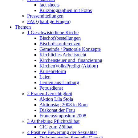
fact sheets
Kurzbiographien mit Fotos
Pressemitteilungen
FAQ (häufige Fragen)
Themen
1 Geschwisterliche Kirche
Bischofsbestellungen
Bischofskonferenzen
Gemeinde / Pastorale Konzepte
Kirchliches Arbeitsrecht
Kirchensteuer und -finanzierung
KirchenVolksPredigt (Aktion)
Kurienreform
Laien
Lernen aus Limburg
Petrusdienst
2 Frauen-Gerechtigkeit
Aktion Lila Stola
Aktionstag 2008 in Rom
Diakonat der Frau
Frauensymposium 2008
3 Aufhebung Pflichtzölibat
CIC zum Zölibat
4 Positive Bewertung der Sexualität
Dokumentation Sexuelle Gewalt