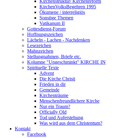
Kirchenstruktur/ Kirchenreform
KirchenVolksBegehren 1995
Ökumene / interreligiös
Sonstige Themen
Vatikanum II
Gottesdienst-Forum
Hoffnungszeichen
Lächeln - Lachen - Nachdenken
Lesezeichen
Mahnzeichen
Stellungnahmen, Briefe etc.
Kolumne "Ungeschminkt" KIRCHE IN
Spirituelle Texte
Advent
Die Kirche Christi
Frieden in dir
Gemeinde
Kirchenträume
Menschenfreundlichere Kirche
Nur ein Traum?
Officially Old
Tod und Auferstehung
Was wird aus dem Christentum?
Kontakt
Facebook