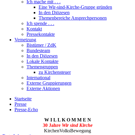
Ich mache mit . . .
Eine Wir-sind-Kirche-Gruppe gründen
In den Diözesen
Themenbereiche Ansprechpersonen
Ich spende . . .
Kontakt
Pressekontakte
Vernetzung
Bistümer / ZdK
Bundesteam
In den Diözesen
Lokale Kontakte
Themengruppen
zu Kirchensteuer
International
Externe Gruppierungen
Externe Aktionen
Startseite
Presse
Presse-Echo
W I L L K O M M E N
30 Jahre
Wir sind Kirche
KirchenVolksBewegung