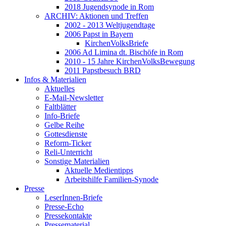
2018 Jugendsynode in Rom
ARCHIV: Aktionen und Treffen
2002 - 2013 Weltjugendtage
2006 Papst in Bayern
KirchenVolksBriefe
2006 Ad Limina dt. Bischöfe in Rom
2010 - 15 Jahre KirchenVolksBewegung
2011 Papstbesuch BRD
Infos & Materialien
Aktuelles
E-Mail-Newsletter
Faltblätter
Info-Briefe
Gelbe Reihe
Gottesdienste
Reform-Ticker
Reli-Unterricht
Sonstige Materialien
Aktuelle Medientipps
Arbeitshilfe Familien-Synode
Presse
LeserInnen-Briefe
Presse-Echo
Pressekontakte
Pressematerial