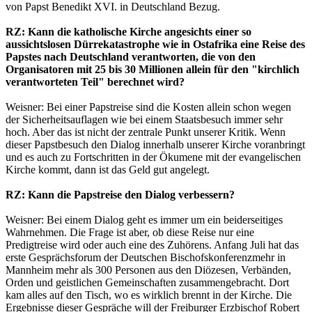
von Papst Benedikt XVI. in Deutschland Bezug.
RZ: Kann die katholische Kirche angesichts einer so
aussichtslosen Dürrekatastrophe wie in Ostafrika eine Reise des
Papstes nach Deutschland verantworten, die von den
Organisatoren mit 25 bis 30 Millionen allein für den "kirchlich
verantworteten Teil" berechnet wird?
Weisner: Bei einer Papstreise sind die Kosten allein schon wegen
der Sicherheitsauflagen wie bei einem Staatsbesuch immer sehr
hoch. Aber das ist nicht der zentrale Punkt unserer Kritik. Wenn
dieser Papstbesuch den Dialog innerhalb unserer Kirche voranbringt
und es auch zu Fortschritten in der Ökumene mit der evangelischen
Kirche kommt, dann ist das Geld gut angelegt.
RZ: Kann die Papstreise den Dialog verbessern?
Weisner: Bei einem Dialog geht es immer um ein beiderseitiges
Wahrnehmen. Die Frage ist aber, ob diese Reise nur eine
Predigtreise wird oder auch eine des Zuhörens. Anfang Juli hat das
erste Gesprächsforum der Deutschen Bischofskonferenzmehr in
Mannheim mehr als 300 Personen aus den Diözesen, Verbänden,
Orden und geistlichen Gemeinschaften zusammengebracht. Dort
kam alles auf den Tisch, wo es wirklich brennt in der Kirche. Die
Ergebnisse dieser Gespräche will der Freiburger Erzbischof Robert