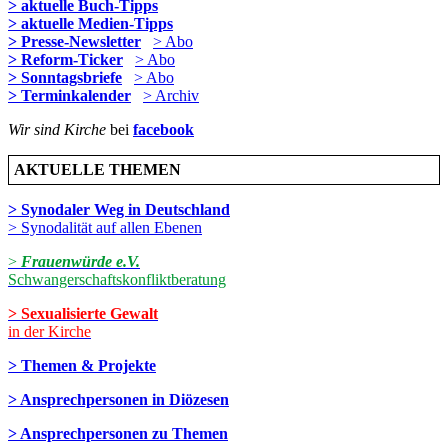
> aktuelle Buch-Tipps
> aktuelle Medien-Tipps
> Presse-Newsletter
> Abo
> Reform-Ticker
> Abo
> Sonntagsbriefe
> Abo
> Terminkalender
> Archiv
Wir sind Kirche
bei
facebook
AKTUELLE THEMEN
> Synodaler Weg in Deutschland
> Synodalität auf allen Ebenen
>
Frauenwürde e.V.
Schwangerschaftskonfliktberatung
> Sexualisierte Gewalt
in der Kirche
> Themen & Projekte
> Ansprechpersonen in Diözesen
> Ansprechpersonen zu Themen