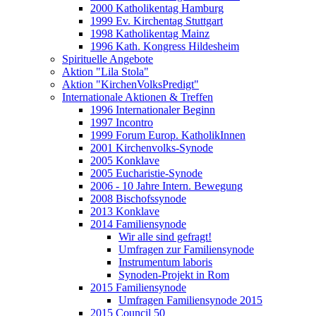
2000 Katholikentag Hamburg
1999 Ev. Kirchentag Stuttgart
1998 Katholikentag Mainz
1996 Kath. Kongress Hildesheim
Spirituelle Angebote
Aktion "Lila Stola"
Aktion "KirchenVolksPredigt"
Internationale Aktionen & Treffen
1996 Internationaler Beginn
1997 Incontro
1999 Forum Europ. KatholikInnen
2001 Kirchenvolks-Synode
2005 Konklave
2005 Eucharistie-Synode
2006 - 10 Jahre Intern. Bewegung
2008 Bischofssynode
2013 Konklave
2014 Familiensynode
Wir alle sind gefragt!
Umfragen zur Familiensynode
Instrumentum laboris
Synoden-Projekt in Rom
2015 Familiensynode
Umfragen Familiensynode 2015
2015 Council 50