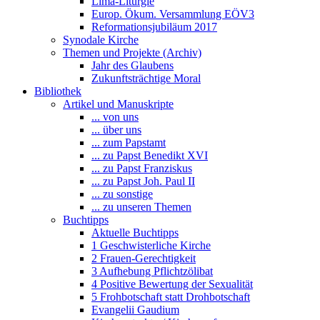
Lima-Liturgie
Europ. Ökum. Versammlung EÖV3
Reformationsjubiläum 2017
Synodale Kirche
Themen und Projekte (Archiv)
Jahr des Glaubens
Zukunftsträchtige Moral
Bibliothek
Artikel und Manuskripte
... von uns
... über uns
... zum Papstamt
... zu Papst Benedikt XVI
... zu Papst Franziskus
... zu Papst Joh. Paul II
... zu sonstige
... zu unseren Themen
Buchtipps
Aktuelle Buchtipps
1 Geschwisterliche Kirche
2 Frauen-Gerechtigkeit
3 Aufhebung Pflichtzölibat
4 Positive Bewertung der Sexualität
5 Frohbotschaft statt Drohbotschaft
Evangelii Gaudium