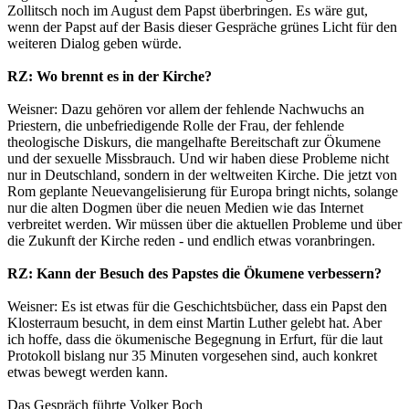
Zollitsch noch im August dem Papst überbringen. Es wäre gut,
wenn der Papst auf der Basis dieser Gespräche grünes Licht für den
weiteren Dialog geben würde.
RZ: Wo brennt es in der Kirche?
Weisner: Dazu gehören vor allem der fehlende Nachwuchs an
Priestern, die unbefriedigende Rolle der Frau, der fehlende
theologische Diskurs, die mangelhafte Bereitschaft zur Ökumene
und der sexuelle Missbrauch. Und wir haben diese Probleme nicht
nur in Deutschland, sondern in der weltweiten Kirche. Die jetzt von
Rom geplante Neuevangelisierung für Europa bringt nichts, solange
nur die alten Dogmen über die neuen Medien wie das Internet
verbreitet werden. Wir müssen über die aktuellen Probleme und über
die Zukunft der Kirche reden - und endlich etwas voranbringen.
RZ: Kann der Besuch des Papstes die Ökumene verbessern?
Weisner: Es ist etwas für die Geschichtsbücher, dass ein Papst den
Klosterraum besucht, in dem einst Martin Luther gelebt hat. Aber
ich hoffe, dass die ökumenische Begegnung in Erfurt, für die laut
Protokoll bislang nur 35 Minuten vorgesehen sind, auch konkret
etwas bewegt werden kann.
Das Gespräch führte Volker Boch