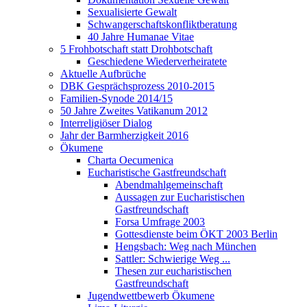
Sexualisierte Gewalt
Schwangerschaftskonfliktberatung
40 Jahre Humanae Vitae
5 Frohbotschaft statt Drohbotschaft
Geschiedene Wiederverheiratete
Aktuelle Aufbrüche
DBK Gesprächsprozess 2010-2015
Familien-Synode 2014/15
50 Jahre Zweites Vatikanum 2012
Interreligiöser Dialog
Jahr der Barmherzigkeit 2016
Ökumene
Charta Oecumenica
Eucharistische Gastfreundschaft
Abendmahlgemeinschaft
Aussagen zur Eucharistischen
Gastfreundschaft
Forsa Umfrage 2003
Gottesdienste beim ÖKT 2003 Berlin
Hengsbach: Weg nach München
Sattler: Schwierige Weg ...
Thesen zur eucharistischen
Gastfreundschaft
Jugendwettbewerb Ökumene