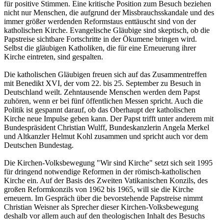
für positive Stimmen. Eine kritische Position zum Besuch beziehen
nicht nur Menschen, die aufgrund der Missbrauchsskandale und des
immer größer werdenden Reformstaus enttäuscht sind von der
katholischen Kirche. Evangelische Gläubige sind skeptisch, ob die
Papstreise sichtbare Fortschritte in der Ökumene bringen wird.
Selbst die gläubigen Katholiken, die für eine Erneuerung ihrer
Kirche eintreten, sind gespalten.
Die katholischen Gläubigen freuen sich auf das Zusammentreffen
mit Benedikt XVI, der vom 22. bis 25. September zu Besuch in
Deutschland weilt. Zehntausende Menschen werden dem Papst
zuhören, wenn er bei fünf öffentlichen Messen spricht. Auch die
Politik ist gespannt darauf, ob das Oberhaupt der katholischen
Kirche neue Impulse geben kann. Der Papst trifft unter anderem mit
Bundespräsident Christian Wulff, Bundeskanzlerin Angela Merkel
und Altkanzler Helmut Kohl zusammen und spricht auch vor dem
Deutschen Bundestag.
Die Kirchen-Volksbewegung "Wir sind Kirche" setzt sich seit 1995
für dringend notwendige Reformen in der römisch-katholischen
Kirche ein. Auf der Basis des Zweiten Vatikanischen Konzils, des
großen Reformkonzils von 1962 bis 1965, will sie die Kirche
erneuern. Im Gespräch über die bevorstehende Papstreise nimmt
Christian Weisner als Sprecher dieser Kirchen-Volksbewegung
deshalb vor allem auch auf den theologischen Inhalt des Besuchs