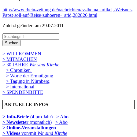
http://www.rhein-zeitung.de/nachrichten/rz-thema_artikel,-Weisner-
Papst-soll-auf-Reise-zuhoeren-_arid,282826.html
Zuletzt geändert am 29­.07.2011
Suchen
> WILLKOMMEN
> MITMACHEN
> 30 JAHRE
Wir sind Kirche
> Chroniken
> Worte der Ermutigung
> Tagung in Nürnberg
> International
> SPENDENBITTE
AKTUELLE INFOS
> Info-Briefe
(4 pro Jahr)
> Abo
> Newsletter
(monatlich)
> Abo
> Online-Veranstaltungen
> Videos
von/mit
Wir sind Kirche