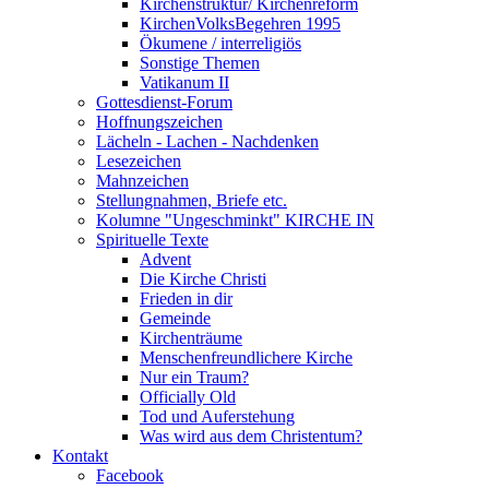
Kirchenstruktur/ Kirchenreform
KirchenVolksBegehren 1995
Ökumene / interreligiös
Sonstige Themen
Vatikanum II
Gottesdienst-Forum
Hoffnungszeichen
Lächeln - Lachen - Nachdenken
Lesezeichen
Mahnzeichen
Stellungnahmen, Briefe etc.
Kolumne "Ungeschminkt" KIRCHE IN
Spirituelle Texte
Advent
Die Kirche Christi
Frieden in dir
Gemeinde
Kirchenträume
Menschenfreundlichere Kirche
Nur ein Traum?
Officially Old
Tod und Auferstehung
Was wird aus dem Christentum?
Kontakt
Facebook