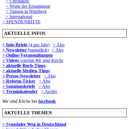
> Chroniken
> Worte der Ermutigung
> Tagung in Nürnberg
> International
> SPENDENBITTE
AKTUELLE INFOS
> Info-Briefe
(4 pro Jahr)
> Abo
> Newsletter
(monatlich)
> Abo
> Online-Veranstaltungen
> Videos
von/mit
Wir sind Kirche
> aktuelle Buch-Tipps
> aktuelle Medien-Tipps
> Presse-Newsletter
> Abo
> Reform-Ticker
> Abo
> Sonntagsbriefe
> Abo
> Terminkalender
> Archiv
Wir sind Kirche
bei
facebook
AKTUELLE THEMEN
> Synodaler Weg in Deutschland