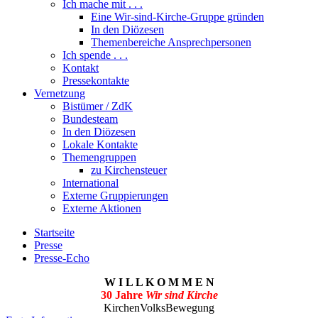
Ich mache mit . . .
Eine Wir-sind-Kirche-Gruppe gründen
In den Diözesen
Themenbereiche Ansprechpersonen
Ich spende . . .
Kontakt
Pressekontakte
Vernetzung
Bistümer / ZdK
Bundesteam
In den Diözesen
Lokale Kontakte
Themengruppen
zu Kirchensteuer
International
Externe Gruppierungen
Externe Aktionen
Startseite
Presse
Presse-Echo
W I L L K O M M E N
30 Jahre
Wir sind Kirche
KirchenVolksBewegung