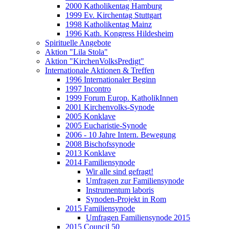
2000 Katholikentag Hamburg
1999 Ev. Kirchentag Stuttgart
1998 Katholikentag Mainz
1996 Kath. Kongress Hildesheim
Spirituelle Angebote
Aktion "Lila Stola"
Aktion "KirchenVolksPredigt"
Internationale Aktionen & Treffen
1996 Internationaler Beginn
1997 Incontro
1999 Forum Europ. KatholikInnen
2001 Kirchenvolks-Synode
2005 Konklave
2005 Eucharistie-Synode
2006 - 10 Jahre Intern. Bewegung
2008 Bischofssynode
2013 Konklave
2014 Familiensynode
Wir alle sind gefragt!
Umfragen zur Familiensynode
Instrumentum laboris
Synoden-Projekt in Rom
2015 Familiensynode
Umfragen Familiensynode 2015
2015 Council 50