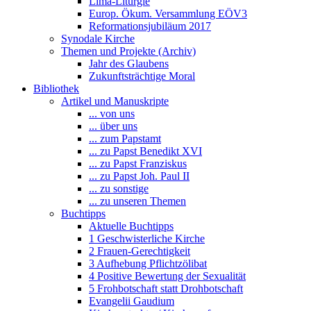
Lima-Liturgie
Europ. Ökum. Versammlung EÖV3
Reformationsjubiläum 2017
Synodale Kirche
Themen und Projekte (Archiv)
Jahr des Glaubens
Zukunftsträchtige Moral
Bibliothek
Artikel und Manuskripte
... von uns
... über uns
... zum Papstamt
... zu Papst Benedikt XVI
... zu Papst Franziskus
... zu Papst Joh. Paul II
... zu sonstige
... zu unseren Themen
Buchtipps
Aktuelle Buchtipps
1 Geschwisterliche Kirche
2 Frauen-Gerechtigkeit
3 Aufhebung Pflichtzölibat
4 Positive Bewertung der Sexualität
5 Frohbotschaft statt Drohbotschaft
Evangelii Gaudium