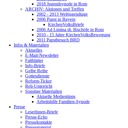
2018 Jugendsynode in Rom
ARCHIV: Aktionen und Treffen
2002 - 2013 Weltjugendtage
2006 Papst in Bayern
KirchenVolksBriefe
2006 Ad Limina dt. Bischöfe in Rom
2010 - 15 Jahre KirchenVolksBewegung
2011 Papstbesuch BRD
Infos & Materialien
Aktuelles
E-Mail-Newsletter
Faltblätter
Info-Briefe
Gelbe Reihe
Gottesdienste
Reform-Ticker
Reli-Unterricht
Sonstige Materialien
Aktuelle Medientipps
Arbeitshilfe Familien-Synode
Presse
LeserInnen-Briefe
Presse-Echo
Pressekontakte
Pressematerial