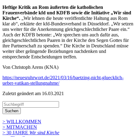
Heftige Kritik an Rom äußerten die katholischen
Frauenverbände kfd und KDFB sowie die Initiative „Wir sind
Kirche“.
„Wir lehnen die heute veröffentlichte Haltung aus Rom
klar ab“, erklärte der kfd-Bundesverband in Düsseldorf. „Wir setzen
uns weiter für die Anerkennung gleichgeschlechtlicher Paare ein.“
Auch der KDFB betonte: „Wir sprechen uns auch dafür aus,
gleichgeschlechtlichen Paaren in der Kirche den Segen Gottes für
ihre Partnerschaft zu spenden.“ Die Kirche in Deutschland müsse
weiter über gelingende Beziehungen nachdenken und
entsprechende Entscheidungen treffen.
Von Christoph Arens (KNA)
https://neuesruhrwort.de/2021/03/16/baetzing-nicht-gluecklich-
ueber-vatikan-stellungnahme/
Zuletzt geändert am 16­.03.2021
Suchen
> WILLKOMMEN
> MITMACHEN
> 30 JAHRE
Wir sind Kirche