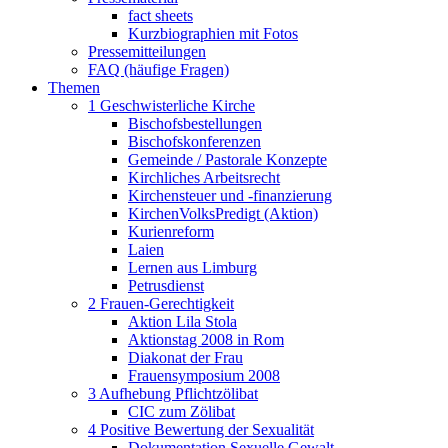
fact sheets
Kurzbiographien mit Fotos
Pressemitteilungen
FAQ (häufige Fragen)
Themen
1 Geschwisterliche Kirche
Bischofsbestellungen
Bischofskonferenzen
Gemeinde / Pastorale Konzepte
Kirchliches Arbeitsrecht
Kirchensteuer und -finanzierung
KirchenVolksPredigt (Aktion)
Kurienreform
Laien
Lernen aus Limburg
Petrusdienst
2 Frauen-Gerechtigkeit
Aktion Lila Stola
Aktionstag 2008 in Rom
Diakonat der Frau
Frauensymposium 2008
3 Aufhebung Pflichtzölibat
CIC zum Zölibat
4 Positive Bewertung der Sexualität
Dokumentation Sexuelle Gewalt