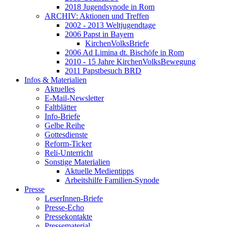
2018 Jugendsynode in Rom
ARCHIV: Aktionen und Treffen
2002 - 2013 Weltjugendtage
2006 Papst in Bayern
KirchenVolksBriefe
2006 Ad Limina dt. Bischöfe in Rom
2010 - 15 Jahre KirchenVolksBewegung
2011 Papstbesuch BRD
Infos & Materialien
Aktuelles
E-Mail-Newsletter
Faltblätter
Info-Briefe
Gelbe Reihe
Gottesdienste
Reform-Ticker
Reli-Unterricht
Sonstige Materialien
Aktuelle Medientipps
Arbeitshilfe Familien-Synode
Presse
LeserInnen-Briefe
Presse-Echo
Pressekontakte
Pressematerial