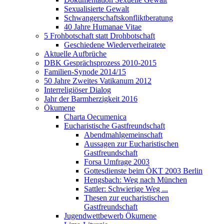
Sexualisierte Gewalt
Schwangerschaftskonfliktberatung
40 Jahre Humanae Vitae
5 Frohbotschaft statt Drohbotschaft
Geschiedene Wiederverheiratete
Aktuelle Aufbrüche
DBK Gesprächsprozess 2010-2015
Familien-Synode 2014/15
50 Jahre Zweites Vatikanum 2012
Interreligiöser Dialog
Jahr der Barmherzigkeit 2016
Ökumene
Charta Oecumenica
Eucharistische Gastfreundschaft
Abendmahlgemeinschaft
Aussagen zur Eucharistischen
Gastfreundschaft
Forsa Umfrage 2003
Gottesdienste beim ÖKT 2003 Berlin
Hengsbach: Weg nach München
Sattler: Schwierige Weg ...
Thesen zur eucharistischen
Gastfreundschaft
Jugendwettbewerb Ökumene