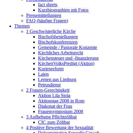
fact sheets
Kurzbiographien mit Fotos
Pressemitteilungen
FAQ (häufige Fragen)
Themen
1 Geschwisterliche Kirche
Bischofsbestellungen
Bischofskonferenzen
Gemeinde / Pastorale Konzepte
Kirchliches Arbeitsrecht
Kirchensteuer und -finanzierung
KirchenVolksPredigt (Aktion)
Kurienreform
Laien
Lernen aus Limburg
Petrusdienst
2 Frauen-Gerechtigkeit
Aktion Lila Stola
Aktionstag 2008 in Rom
Diakonat der Frau
Frauensymposium 2008
3 Aufhebung Pflichtzölibat
CIC zum Zölibat
4 Positive Bewertung der Sexualität
Dokumentation Sexuelle Gewalt