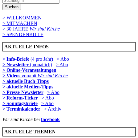
Suchen
> WILLKOMMEN
> MITMACHEN
> 30 JAHRE
Wir sind Kirche
> SPENDENBITTE
AKTUELLE INFOS
> Info-Briefe
(4 pro Jahr)
> Abo
> Newsletter
(monatlich)
> Abo
> Online-Veranstaltungen
> Videos
von/mit
Wir sind Kirche
> aktuelle Buch-Tipps
> aktuelle Medien-Tipps
> Presse-Newsletter
> Abo
> Reform-Ticker
> Abo
> Sonntagsbriefe
> Abo
> Terminkalender
> Archiv
Wir sind Kirche
bei
facebook
AKTUELLE THEMEN