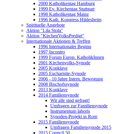
2000 Katholikentag Hamburg
1999 Ev. Kirchentag Stuttgart
1998 Katholikentag Mainz
1996 Kath. Kongress Hildesheim
Spirituelle Angebote
Aktion "Lila Stola"
Aktion "KirchenVolksPredigt"
Internationale Aktionen & Treffen
1996 Internationaler Beginn
1997 Incontro
1999 Forum Europ. KatholikInnen
2001 Kirchenvolks-Synode
2005 Konklave
2005 Eucharistie-Synode
2006 - 10 Jahre Intern. Bewegung
2008 Bischofssynode
2013 Konklave
2014 Familiensynode
Wir alle sind gefragt!
Umfragen zur Familiensynode
Instrumentum laboris
Synoden-Projekt in Rom
2015 Familiensynode
Umfragen Familiensynode 2015
2015 Council 50