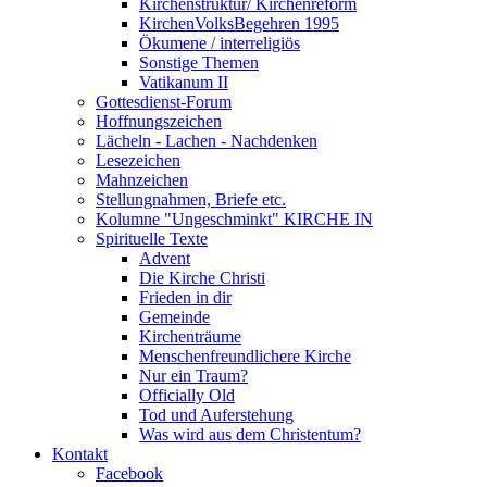
Kirchenstruktur/ Kirchenreform
KirchenVolksBegehren 1995
Ökumene / interreligiös
Sonstige Themen
Vatikanum II
Gottesdienst-Forum
Hoffnungszeichen
Lächeln - Lachen - Nachdenken
Lesezeichen
Mahnzeichen
Stellungnahmen, Briefe etc.
Kolumne "Ungeschminkt" KIRCHE IN
Spirituelle Texte
Advent
Die Kirche Christi
Frieden in dir
Gemeinde
Kirchenträume
Menschenfreundlichere Kirche
Nur ein Traum?
Officially Old
Tod und Auferstehung
Was wird aus dem Christentum?
Kontakt
Facebook