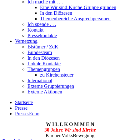
Ich mache mit . . .
Eine Wir-sind-Kirche-Gruppe gründen
In den Diözesen
Themenbereiche Ansprechpersonen
Ich spende . . .
Kontakt
Pressekontakte
Vernetzung
Bistümer / ZdK
Bundesteam
In den Diözesen
Lokale Kontakte
Themengruppen
zu Kirchensteuer
International
Externe Gruppierungen
Externe Aktionen
Startseite
Presse
Presse-Echo
W I L L K O M M E N
30 Jahre
Wir sind Kirche
KirchenVolksBewegung