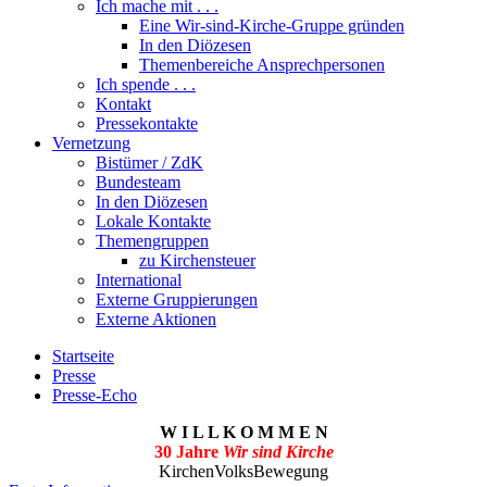
Ich mache mit . . .
Eine Wir-sind-Kirche-Gruppe gründen
In den Diözesen
Themenbereiche Ansprechpersonen
Ich spende . . .
Kontakt
Pressekontakte
Vernetzung
Bistümer / ZdK
Bundesteam
In den Diözesen
Lokale Kontakte
Themengruppen
zu Kirchensteuer
International
Externe Gruppierungen
Externe Aktionen
Startseite
Presse
Presse-Echo
W I L L K O M M E N
30 Jahre
Wir sind Kirche
KirchenVolksBewegung