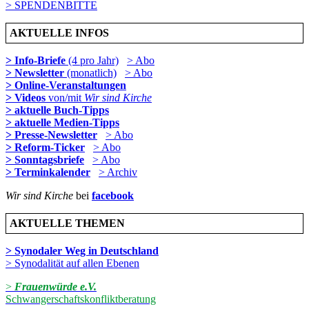
> SPENDENBITTE
AKTUELLE INFOS
> Info-Briefe
(4 pro Jahr)
> Abo
> Newsletter
(monatlich)
> Abo
> Online-Veranstaltungen
> Videos
von/mit
Wir sind Kirche
> aktuelle Buch-Tipps
> aktuelle Medien-Tipps
> Presse-Newsletter
> Abo
> Reform-Ticker
> Abo
> Sonntagsbriefe
> Abo
> Terminkalender
> Archiv
Wir sind Kirche
bei
facebook
AKTUELLE THEMEN
> Synodaler Weg in Deutschland
> Synodalität auf allen Ebenen
>
Frauenwürde e.V.
Schwangerschaftskonfliktberatung