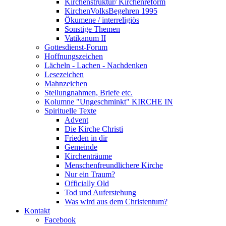
Kirchenstruktur/ Kirchenreform
KirchenVolksBegehren 1995
Ökumene / interreligiös
Sonstige Themen
Vatikanum II
Gottesdienst-Forum
Hoffnungszeichen
Lächeln - Lachen - Nachdenken
Lesezeichen
Mahnzeichen
Stellungnahmen, Briefe etc.
Kolumne "Ungeschminkt" KIRCHE IN
Spirituelle Texte
Advent
Die Kirche Christi
Frieden in dir
Gemeinde
Kirchenträume
Menschenfreundlichere Kirche
Nur ein Traum?
Officially Old
Tod und Auferstehung
Was wird aus dem Christentum?
Kontakt
Facebook