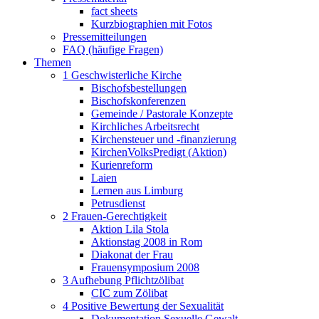
fact sheets
Kurzbiographien mit Fotos
Pressemitteilungen
FAQ (häufige Fragen)
Themen
1 Geschwisterliche Kirche
Bischofsbestellungen
Bischofskonferenzen
Gemeinde / Pastorale Konzepte
Kirchliches Arbeitsrecht
Kirchensteuer und -finanzierung
KirchenVolksPredigt (Aktion)
Kurienreform
Laien
Lernen aus Limburg
Petrusdienst
2 Frauen-Gerechtigkeit
Aktion Lila Stola
Aktionstag 2008 in Rom
Diakonat der Frau
Frauensymposium 2008
3 Aufhebung Pflichtzölibat
CIC zum Zölibat
4 Positive Bewertung der Sexualität
Dokumentation Sexuelle Gewalt