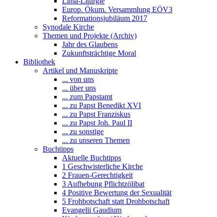
Lima-Liturgie
Europ. Ökum. Versammlung EÖV3
Reformationsjubiläum 2017
Synodale Kirche
Themen und Projekte (Archiv)
Jahr des Glaubens
Zukunftsträchtige Moral
Bibliothek
Artikel und Manuskripte
... von uns
... über uns
... zum Papstamt
... zu Papst Benedikt XVI
... zu Papst Franziskus
... zu Papst Joh. Paul II
... zu sonstige
... zu unseren Themen
Buchtipps
Aktuelle Buchtipps
1 Geschwisterliche Kirche
2 Frauen-Gerechtigkeit
3 Aufhebung Pflichtzölibat
4 Positive Bewertung der Sexualität
5 Frohbotschaft statt Drohbotschaft
Evangelii Gaudium