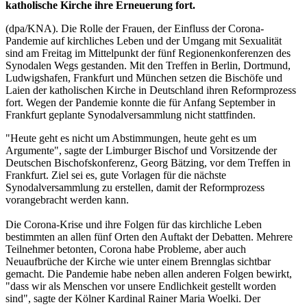
katholische Kirche ihre Erneuerung fort.
(dpa/KNA). Die Rolle der Frauen, der Einfluss der Corona-
Pandemie auf kirchliches Leben und der Umgang mit Sexualität
sind am Freitag im Mittelpunkt der fünf Regionenkonferenzen des
Synodalen Wegs gestanden. Mit den Treffen in Berlin, Dortmund,
Ludwigshafen, Frankfurt und München setzen die Bischöfe und
Laien der katholischen Kirche in Deutschland ihren Reformprozess
fort. Wegen der Pandemie konnte die für Anfang September in
Frankfurt geplante Synodalversammlung nicht stattfinden.
"Heute geht es nicht um Abstimmungen, heute geht es um
Argumente", sagte der Limburger Bischof und Vorsitzende der
Deutschen Bischofskonferenz, Georg Bätzing, vor dem Treffen in
Frankfurt. Ziel sei es, gute Vorlagen für die nächste
Synodalversammlung zu erstellen, damit der Reformprozess
vorangebracht werden kann.
Die Corona-Krise und ihre Folgen für das kirchliche Leben
bestimmten an allen fünf Orten den Auftakt der Debatten. Mehrere
Teilnehmer betonten, Corona habe Probleme, aber auch
Neuaufbrüche der Kirche wie unter einem Brennglas sichtbar
gemacht. Die Pandemie habe neben allen anderen Folgen bewirkt,
"dass wir als Menschen vor unsere Endlichkeit gestellt worden
sind", sagte der Kölner Kardinal Rainer Maria Woelki. Der