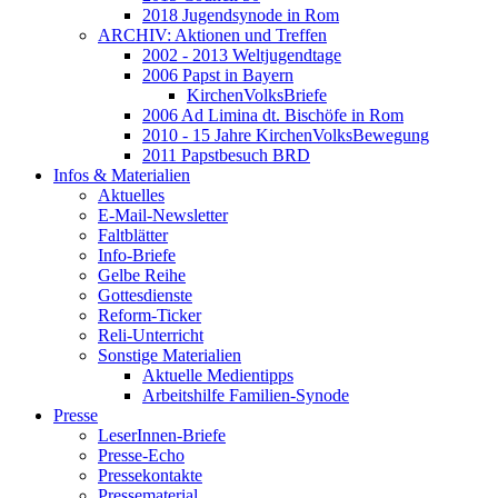
2018 Jugendsynode in Rom
ARCHIV: Aktionen und Treffen
2002 - 2013 Weltjugendtage
2006 Papst in Bayern
KirchenVolksBriefe
2006 Ad Limina dt. Bischöfe in Rom
2010 - 15 Jahre KirchenVolksBewegung
2011 Papstbesuch BRD
Infos & Materialien
Aktuelles
E-Mail-Newsletter
Faltblätter
Info-Briefe
Gelbe Reihe
Gottesdienste
Reform-Ticker
Reli-Unterricht
Sonstige Materialien
Aktuelle Medientipps
Arbeitshilfe Familien-Synode
Presse
LeserInnen-Briefe
Presse-Echo
Pressekontakte
Pressematerial