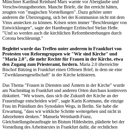
Münchner Kardinal Reinhard Marx warnte vor Aberglaube und
Verschwörungstheorien. Manche Briefe, die ihn erreicht hätten,
zeugten von "magischen Vorstellungen". Dazu gehöre unter
anderem die Überzeugung, sich bei der Kommunion nicht mit dem
Virus anstecken zu können. Krisen seien immer "Beschleuniger von
Entwicklungen", sagte der Hamburger Erzbischof Stefan Heße.
"Und so werden auch die kirchlichen Reformbestrebungen durch
Corona beschleunigt."
Begleitet wurde das Treffen unter anderem in Frankfurt von
Protesten von Reformgruppen wie "Wir sind Kirche" und
"Maria 2.0", die mehr Rechte für Frauen in der Kirche, etwa
den Zugang zum Priesteramt, fordern.
Maria 2.0 überreichte
Bischof Bätzing in Frankfurt einen Offenen Brief, in dem sie eine
"Zweiklassengesellschaft" in der Kirche kritisieren.
Das Thema "Frauen in Diensten und Ämtern in der Kirche" wurde
am Nachmittag in Frankfurt und anderen Orten durchaus kontrovers
diskutiert. "Wir wissen, dass sich die Zukunft der Kirche an der
Frauenfrage entscheiden wird", sagte Karin Kortmann, die einzige
Frau im Präsidium des Synodalen Wegs, in Berlin. Sie habe die
Erwartung, "dass wir wirkliche Schritte weitergehen und nicht in
Jahrzehnten denken." Manuela Weinhardt-Franz,
Gleichstellungsbeauftragte im Bistum Hildesheim, plädierte bei der
Vorstellung des Arbeitstextes in Frankfurt dafür, die rechtlichen