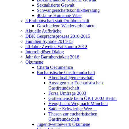
Sexualisierte Gewalt
Schwangerschaftskonfliktberatung
40 Jahre Humanae Vitae
5 Frohbotschaft statt Drohbotschaft
Geschiedene Wiederverheiratete
Aktuelle Aufbrüche
DBK Gesprächsprozess 2010-2015
Familien-Synode 2014/15
50 Jahre Zweites Vatikanum 2012
Interreligiöser Dialog
Jahr der Barmherzigkeit 2016
Ökumene
Charta Oecumenica
Eucharistische Gastfreundschaft
Abendmahlgemeinschaft
Aussagen zur Eucharistischen
Gastfreundschaft
Forsa Umfrage 2003
Gottesdienste beim ÖKT 2003 Berlin
Hengsbach: Weg nach München
Sattler: Schwierige Weg ...
Thesen zur eucharistischen
Gastfreundschaft
Jugendwettbewerb Ökumene