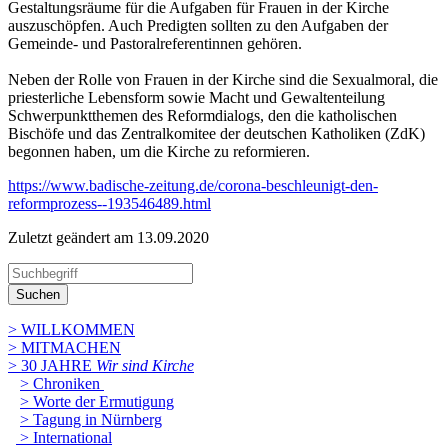
Gestaltungsräume für die Aufgaben für Frauen in der Kirche
auszuschöpfen. Auch Predigten sollten zu den Aufgaben der
Gemeinde- und Pastoralreferentinnen gehören.
Neben der Rolle von Frauen in der Kirche sind die Sexualmoral, die
priesterliche Lebensform sowie Macht und Gewaltenteilung
Schwerpunktthemen des Reformdialogs, den die katholischen
Bischöfe und das Zentralkomitee der deutschen Katholiken (ZdK)
begonnen haben, um die Kirche zu reformieren.
https://www.badische-zeitung.de/corona-beschleunigt-den-
reformprozess--193546489.html
Zuletzt geändert am 13­.09.2020
Suchen
> WILLKOMMEN
> MITMACHEN
> 30 JAHRE
Wir sind Kirche
> Chroniken
> Worte der Ermutigung
> Tagung in Nürnberg
> International