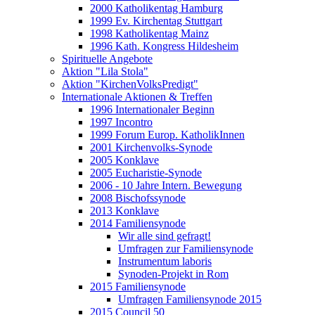
2000 Katholikentag Hamburg
1999 Ev. Kirchentag Stuttgart
1998 Katholikentag Mainz
1996 Kath. Kongress Hildesheim
Spirituelle Angebote
Aktion "Lila Stola"
Aktion "KirchenVolksPredigt"
Internationale Aktionen & Treffen
1996 Internationaler Beginn
1997 Incontro
1999 Forum Europ. KatholikInnen
2001 Kirchenvolks-Synode
2005 Konklave
2005 Eucharistie-Synode
2006 - 10 Jahre Intern. Bewegung
2008 Bischofssynode
2013 Konklave
2014 Familiensynode
Wir alle sind gefragt!
Umfragen zur Familiensynode
Instrumentum laboris
Synoden-Projekt in Rom
2015 Familiensynode
Umfragen Familiensynode 2015
2015 Council 50