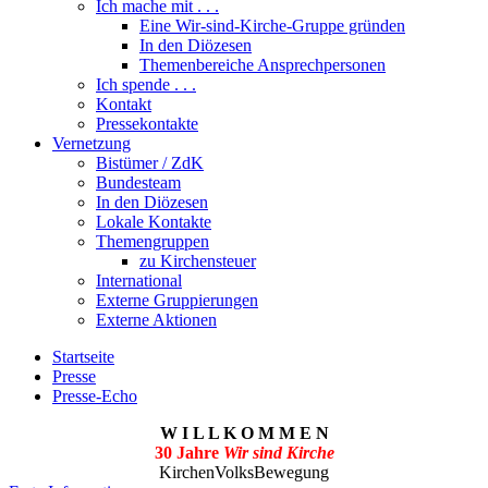
Ich mache mit . . .
Eine Wir-sind-Kirche-Gruppe gründen
In den Diözesen
Themenbereiche Ansprechpersonen
Ich spende . . .
Kontakt
Pressekontakte
Vernetzung
Bistümer / ZdK
Bundesteam
In den Diözesen
Lokale Kontakte
Themengruppen
zu Kirchensteuer
International
Externe Gruppierungen
Externe Aktionen
Startseite
Presse
Presse-Echo
W I L L K O M M E N
30 Jahre
Wir sind Kirche
KirchenVolksBewegung