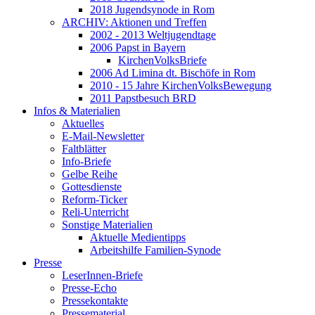
2018 Jugendsynode in Rom
ARCHIV: Aktionen und Treffen
2002 - 2013 Weltjugendtage
2006 Papst in Bayern
KirchenVolksBriefe
2006 Ad Limina dt. Bischöfe in Rom
2010 - 15 Jahre KirchenVolksBewegung
2011 Papstbesuch BRD
Infos & Materialien
Aktuelles
E-Mail-Newsletter
Faltblätter
Info-Briefe
Gelbe Reihe
Gottesdienste
Reform-Ticker
Reli-Unterricht
Sonstige Materialien
Aktuelle Medientipps
Arbeitshilfe Familien-Synode
Presse
LeserInnen-Briefe
Presse-Echo
Pressekontakte
Pressematerial