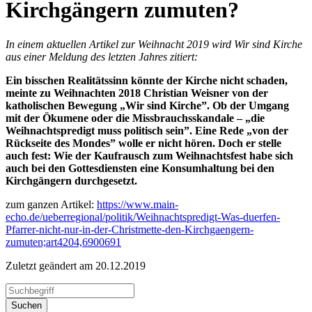
Kirchgängern zumuten?
In einem aktuellen Artikel zur Weihnacht 2019 wird Wir sind Kirche
aus einer Meldung des letzten Jahres zitiert:
Ein bisschen Realitätssinn könnte der Kirche nicht schaden,
meinte zu Weihnachten 2018 Christian Weisner von der
katholischen Bewegung „Wir sind Kirche”. Ob der Umgang
mit der Ökumene oder die Missbrauchsskandale – „die
Weihnachtspredigt muss politisch sein”. Eine Rede „von der
Rückseite des Mondes” wolle er nicht hören. Doch er stelle
auch fest: Wie der Kaufrausch zum Weihnachtsfest habe sich
auch bei den Gottesdiensten eine Konsumhaltung bei den
Kirchgängern durchgesetzt.
zum ganzen Artikel:
https://www.main-
echo.de/ueberregional/politik/Weihnachtspredigt-Was-duerfen-
Pfarrer-nicht-nur-in-der-Christmette-den-Kirchgaengern-
zumuten;art4204,6900691
Zuletzt geändert am 20­.12.2019
Suchen