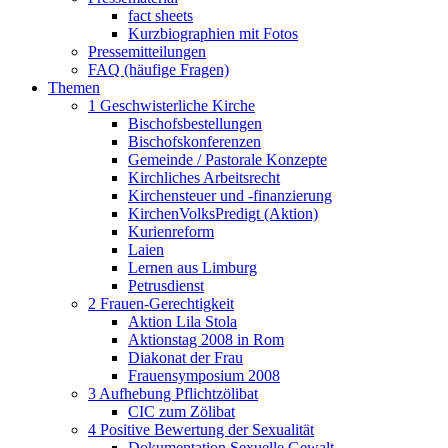
fact sheets
Kurzbiographien mit Fotos
Pressemitteilungen
FAQ (häufige Fragen)
Themen
1 Geschwisterliche Kirche
Bischofsbestellungen
Bischofskonferenzen
Gemeinde / Pastorale Konzepte
Kirchliches Arbeitsrecht
Kirchensteuer und -finanzierung
KirchenVolksPredigt (Aktion)
Kurienreform
Laien
Lernen aus Limburg
Petrusdienst
2 Frauen-Gerechtigkeit
Aktion Lila Stola
Aktionstag 2008 in Rom
Diakonat der Frau
Frauensymposium 2008
3 Aufhebung Pflichtzölibat
CIC zum Zölibat
4 Positive Bewertung der Sexualität
Dokumentation Sexuelle Gewalt