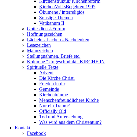
Kirchenstruktur/ Kirchenreform
KirchenVolksBegehren 1995
Ökumene / interreligiös
Sonstige Themen
Vatikanum II
Gottesdienst-Forum
Hoffnungszeichen
Lächeln - Lachen - Nachdenken
Lesezeichen
Mahnzeichen
Stellungnahmen, Briefe etc.
Kolumne "Ungeschminkt" KIRCHE IN
Spirituelle Texte
Advent
Die Kirche Christi
Frieden in dir
Gemeinde
Kirchenträume
Menschenfreundlichere Kirche
Nur ein Traum?
Officially Old
Tod und Auferstehung
Was wird aus dem Christentum?
Kontakt
Facebook