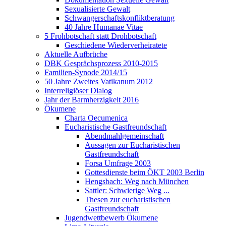
Sexualisierte Gewalt
Schwangerschaftskonfliktberatung
40 Jahre Humanae Vitae
5 Frohbotschaft statt Drohbotschaft
Geschiedene Wiederverheiratete
Aktuelle Aufbrüche
DBK Gesprächsprozess 2010-2015
Familien-Synode 2014/15
50 Jahre Zweites Vatikanum 2012
Interreligiöser Dialog
Jahr der Barmherzigkeit 2016
Ökumene
Charta Oecumenica
Eucharistische Gastfreundschaft
Abendmahlgemeinschaft
Aussagen zur Eucharistischen
Gastfreundschaft
Forsa Umfrage 2003
Gottesdienste beim ÖKT 2003 Berlin
Hengsbach: Weg nach München
Sattler: Schwierige Weg ...
Thesen zur eucharistischen
Gastfreundschaft
Jugendwettbewerb Ökumene