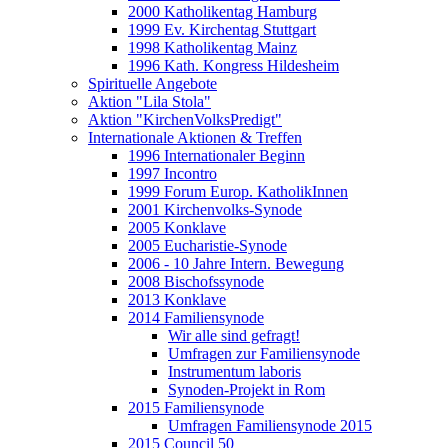
2000 Katholikentag Hamburg
1999 Ev. Kirchentag Stuttgart
1998 Katholikentag Mainz
1996 Kath. Kongress Hildesheim
Spirituelle Angebote
Aktion "Lila Stola"
Aktion "KirchenVolksPredigt"
Internationale Aktionen & Treffen
1996 Internationaler Beginn
1997 Incontro
1999 Forum Europ. KatholikInnen
2001 Kirchenvolks-Synode
2005 Konklave
2005 Eucharistie-Synode
2006 - 10 Jahre Intern. Bewegung
2008 Bischofssynode
2013 Konklave
2014 Familiensynode
Wir alle sind gefragt!
Umfragen zur Familiensynode
Instrumentum laboris
Synoden-Projekt in Rom
2015 Familiensynode
Umfragen Familiensynode 2015
2015 Council 50