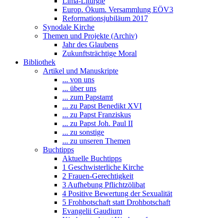
Lima-Liturgie
Europ. Ökum. Versammlung EÖV3
Reformationsjubiläum 2017
Synodale Kirche
Themen und Projekte (Archiv)
Jahr des Glaubens
Zukunftsträchtige Moral
Bibliothek
Artikel und Manuskripte
... von uns
... über uns
... zum Papstamt
... zu Papst Benedikt XVI
... zu Papst Franziskus
... zu Papst Joh. Paul II
... zu sonstige
... zu unseren Themen
Buchtipps
Aktuelle Buchtipps
1 Geschwisterliche Kirche
2 Frauen-Gerechtigkeit
3 Aufhebung Pflichtzölibat
4 Positive Bewertung der Sexualität
5 Frohbotschaft statt Drohbotschaft
Evangelii Gaudium