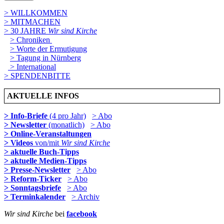
> WILLKOMMEN
> MITMACHEN
> 30 JAHRE
Wir sind Kirche
> Chroniken
> Worte der Ermutigung
> Tagung in Nürnberg
> International
> SPENDENBITTE
AKTUELLE INFOS
> Info-Briefe
(4 pro Jahr)
> Abo
> Newsletter
(monatlich)
> Abo
> Online-Veranstaltungen
> Videos
von/mit
Wir sind Kirche
> aktuelle Buch-Tipps
> aktuelle Medien-Tipps
> Presse-Newsletter
> Abo
> Reform-Ticker
> Abo
> Sonntagsbriefe
> Abo
> Terminkalender
> Archiv
Wir sind Kirche
bei
facebook