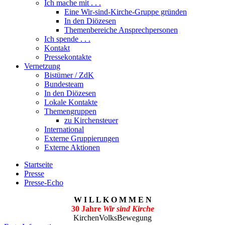
Ich mache mit . . .
Eine Wir-sind-Kirche-Gruppe gründen
In den Diözesen
Themenbereiche Ansprechpersonen
Ich spende . . .
Kontakt
Pressekontakte
Vernetzung
Bistümer / ZdK
Bundesteam
In den Diözesen
Lokale Kontakte
Themengruppen
zu Kirchensteuer
International
Externe Gruppierungen
Externe Aktionen
Startseite
Presse
Presse-Echo
W I L L K O M M E N
30 Jahre
Wir sind Kirche
KirchenVolksBewegung