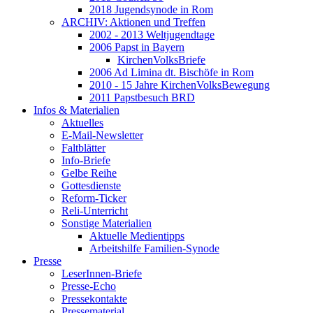
2018 Jugendsynode in Rom
ARCHIV: Aktionen und Treffen
2002 - 2013 Weltjugendtage
2006 Papst in Bayern
KirchenVolksBriefe
2006 Ad Limina dt. Bischöfe in Rom
2010 - 15 Jahre KirchenVolksBewegung
2011 Papstbesuch BRD
Infos & Materialien
Aktuelles
E-Mail-Newsletter
Faltblätter
Info-Briefe
Gelbe Reihe
Gottesdienste
Reform-Ticker
Reli-Unterricht
Sonstige Materialien
Aktuelle Medientipps
Arbeitshilfe Familien-Synode
Presse
LeserInnen-Briefe
Presse-Echo
Pressekontakte
Pressematerial