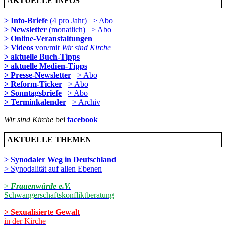
AKTUELLE INFOS
> Info-Briefe
(4 pro Jahr)
> Abo
> Newsletter
(monatlich)
> Abo
> Online-Veranstaltungen
> Videos
von/mit
Wir sind Kirche
> aktuelle Buch-Tipps
> aktuelle Medien-Tipps
> Presse-Newsletter
> Abo
> Reform-Ticker
> Abo
> Sonntagsbriefe
> Abo
> Terminkalender
> Archiv
Wir sind Kirche
bei
facebook
AKTUELLE THEMEN
> Synodaler Weg in Deutschland
> Synodalität auf allen Ebenen
>
Frauenwürde e.V.
Schwangerschaftskonfliktberatung
> Sexualisierte Gewalt
in der Kirche