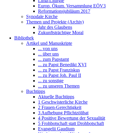
Lima-Liturgie
Europ. Ökum. Versammlung EÖV3
Reformationsjubiläum 2017
Synodale Kirche
Themen und Projekte (Archiv)
Jahr des Glaubens
Zukunftsträchtige Moral
Bibliothek
Artikel und Manuskripte
... von uns
... über uns
... zum Papstamt
... zu Papst Benedikt XVI
... zu Papst Franziskus
... zu Papst Joh. Paul II
... zu sonstige
... zu unseren Themen
Buchtipps
Aktuelle Buchtipps
1 Geschwisterliche Kirche
2 Frauen-Gerechtigkeit
3 Aufhebung Pflichtzölibat
4 Positive Bewertung der Sexualität
5 Frohbotschaft statt Drohbotschaft
Evangelii Gaudium