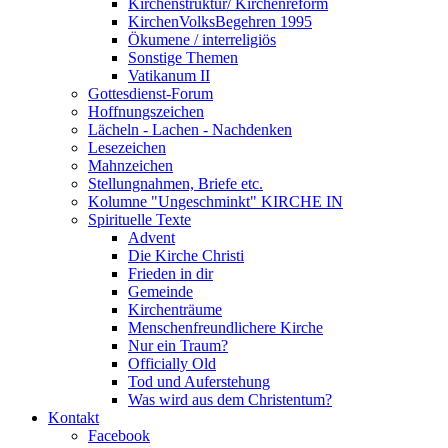
Kirchenstruktur/ Kirchenreform
KirchenVolksBegehren 1995
Ökumene / interreligiös
Sonstige Themen
Vatikanum II
Gottesdienst-Forum
Hoffnungszeichen
Lächeln - Lachen - Nachdenken
Lesezeichen
Mahnzeichen
Stellungnahmen, Briefe etc.
Kolumne "Ungeschminkt" KIRCHE IN
Spirituelle Texte
Advent
Die Kirche Christi
Frieden in dir
Gemeinde
Kirchenträume
Menschenfreundlichere Kirche
Nur ein Traum?
Officially Old
Tod und Auferstehung
Was wird aus dem Christentum?
Kontakt
Facebook