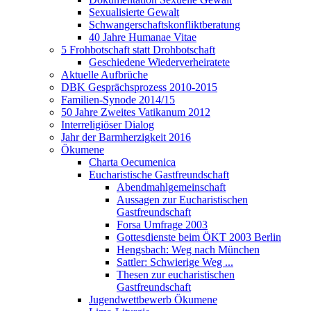
Sexualisierte Gewalt
Schwangerschaftskonfliktberatung
40 Jahre Humanae Vitae
5 Frohbotschaft statt Drohbotschaft
Geschiedene Wiederverheiratete
Aktuelle Aufbrüche
DBK Gesprächsprozess 2010-2015
Familien-Synode 2014/15
50 Jahre Zweites Vatikanum 2012
Interreligiöser Dialog
Jahr der Barmherzigkeit 2016
Ökumene
Charta Oecumenica
Eucharistische Gastfreundschaft
Abendmahlgemeinschaft
Aussagen zur Eucharistischen
Gastfreundschaft
Forsa Umfrage 2003
Gottesdienste beim ÖKT 2003 Berlin
Hengsbach: Weg nach München
Sattler: Schwierige Weg ...
Thesen zur eucharistischen
Gastfreundschaft
Jugendwettbewerb Ökumene