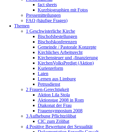
fact sheets
Kurzbiographien mit Fotos
Pressemitteilungen
FAQ (häufige Fragen)
Themen
1 Geschwisterliche Kirche
Bischofsbestellungen
Bischofskonferenzen
Gemeinde / Pastorale Konzepte
Kirchliches Arbeitsrecht
Kirchensteuer und -finanzierung
KirchenVolksPredigt (Aktion)
Kurienreform
Laien
Lernen aus Limburg
Petrusdienst
2 Frauen-Gerechtigkeit
Aktion Lila Stola
Aktionstag 2008 in Rom
Diakonat der Frau
Frauensymposium 2008
3 Aufhebung Pflichtzölibat
CIC zum Zölibat
4 Positive Bewertung der Sexualität
Dokumentation Sexuelle Gewalt