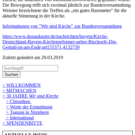
Die Bewegung trifft sich zweimal jährlich zur Bundesversammlung.
Weisner bezeichnete die Treffen als „ein gutes Barometer“ für die
aktuelle Stimmung in der Kirche.
Informationen von "Wir sind Kirche" zur Bundesversammlung
https://www.donaukurier.de/nachrichten/bayern/Kirche-
Deutschland-Bayern-Kirchenreformer-ueber-Bischoefe-Die-
Geduld-ist-am-Ende;art155371,4132739
Zuletzt geändert am 29­.03.2019
Suchen
> WILLKOMMEN
> MITMACHEN
> 30 JAHRE
Wir sind Kirche
> Chroniken
> Worte der Ermutigung
> Tagung in Nürnberg
> International
> SPENDENBITTE