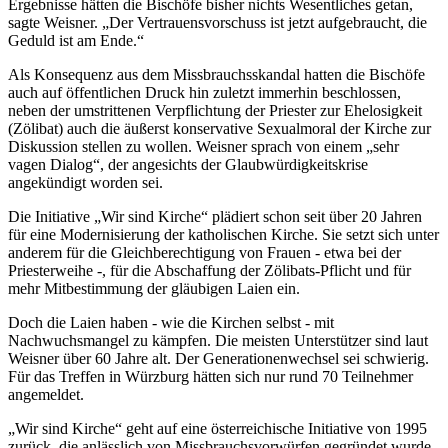
Ergebnisse hätten die Bischöfe bisher nichts Wesentliches getan,
sagte Weisner. „Der Vertrauensvorschuss ist jetzt aufgebraucht, die
Geduld ist am Ende.“
Als Konsequenz aus dem Missbrauchsskandal hatten die Bischöfe
auch auf öffentlichen Druck hin zuletzt immerhin beschlossen,
neben der umstrittenen Verpflichtung der Priester zur Ehelosigkeit
(Zölibat) auch die äußerst konservative Sexualmoral der Kirche zur
Diskussion stellen zu wollen. Weisner sprach von einem „sehr
vagen Dialog“, der angesichts der Glaubwürdigkeitskrise
angekündigt worden sei.
Die Initiative „Wir sind Kirche“ plädiert schon seit über 20 Jahren
für eine Modernisierung der katholischen Kirche. Sie setzt sich unter
anderem für die Gleichberechtigung von Frauen - etwa bei der
Priesterweihe -, für die Abschaffung der Zölibats-Pflicht und für
mehr Mitbestimmung der gläubigen Laien ein.
Doch die Laien haben - wie die Kirchen selbst - mit
Nachwuchsmangel zu kämpfen. Die meisten Unterstützer sind laut
Weisner über 60 Jahre alt. Der Generationenwechsel sei schwierig.
Für das Treffen in Würzburg hätten sich nur rund 70 Teilnehmer
angemeldet.
„Wir sind Kirche“ geht auf eine österreichische Initiative von 1995
zurück, die anlässlich von Missbrauchsvorwürfen gegründet wurde.