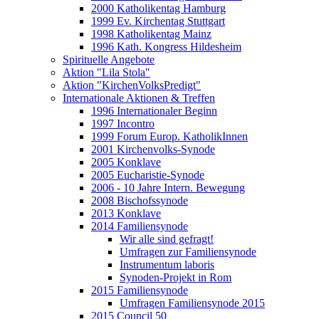
2000 Katholikentag Hamburg
1999 Ev. Kirchentag Stuttgart
1998 Katholikentag Mainz
1996 Kath. Kongress Hildesheim
Spirituelle Angebote
Aktion "Lila Stola"
Aktion "KirchenVolksPredigt"
Internationale Aktionen & Treffen
1996 Internationaler Beginn
1997 Incontro
1999 Forum Europ. KatholikInnen
2001 Kirchenvolks-Synode
2005 Konklave
2005 Eucharistie-Synode
2006 - 10 Jahre Intern. Bewegung
2008 Bischofssynode
2013 Konklave
2014 Familiensynode
Wir alle sind gefragt!
Umfragen zur Familiensynode
Instrumentum laboris
Synoden-Projekt in Rom
2015 Familiensynode
Umfragen Familiensynode 2015
2015 Council 50