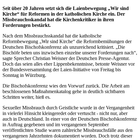
Seit über 20 Jahren setzt sich die Laienbewegung „Wir sind
Kirche“ für Reformen in der katholischen Kirche ein. Der
Missbrauchsskandal hat die Kirchenkritiker in ihren
Forderungen bestärkt.
Nach dem Missbrauchsskandal hat die katholische
Reformbewegung „Wir sind Kirche“ die Reformbemühungen der
Deutschen Bischofskonferenz als unzureichend kritisiert. „Die
Bischöfe beten uns inzwischen einzelne unserer Forderungen nach“,
sagte Sprecher Christian Weisner der Deutschen Presse-Agentur.
Doch das seien alles eher Lippenbekenntnisse, betonte Weisner vor
der Bundesversammlung der Laien-Initiative von Freitag bis
Sonntag in Würzburg.
Die Bischofskonferenz wies den Vorwurf zurück. Die Arbeit am
beschlossenen Maßnahmenkatalog gehe in deutlich sichtbaren
Schritten weiter, hieß es.
Sexueller Missbrauch durch Geistliche wurde in der Vergangenheit
in vielerlei Hinsicht kleingeredet oder vertuscht - nicht nur, aber
auch in Deutschland. In einer von der Deutschen Bischofskonferenz
in Auftrag gegebenen und im vergangenen September
veröffentlichten Studie waren zahlreiche Missbrauchsfälle aus den
vergangenen Jahrzehnten dokumentiert worden. Doch trotz dieser