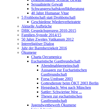
Sexualisierte Gewalt
Schwangerschaftskonfliktberatung
40 Jahre Humanae Vitae
5 Frohbotschaft statt Drohbotschaft
Geschiedene Wiederverheiratete
Aktuelle Aufbrüche
DBK Gesprächsprozess 2010-2015
Familien-Synode 2014/15
50 Jahre Zweites Vatikanum 2012
Interreligiöser Dialog
Jahr der Barmherzigkeit 2016
Ökumene
Charta Oecumenica
Eucharistische Gastfreundschaft
Abendmahlgemeinschaft
Aussagen zur Eucharistischen
Gastfreundschaft
Forsa Umfrage 2003
Gottesdienste beim ÖKT 2003 Berlin
Hengsbach: Weg nach München
Sattler: Schwierige Weg ...
Thesen zur eucharistischen
Gastfreundschaft
Jugendwettbewerb Ökumene