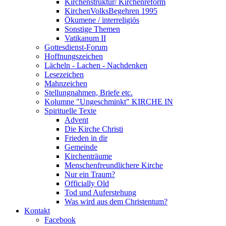
Kirchenstruktur/ Kirchenreform
KirchenVolksBegehren 1995
Ökumene / interreligiös
Sonstige Themen
Vatikanum II
Gottesdienst-Forum
Hoffnungszeichen
Lächeln - Lachen - Nachdenken
Lesezeichen
Mahnzeichen
Stellungnahmen, Briefe etc.
Kolumne "Ungeschminkt" KIRCHE IN
Spirituelle Texte
Advent
Die Kirche Christi
Frieden in dir
Gemeinde
Kirchenträume
Menschenfreundlichere Kirche
Nur ein Traum?
Officially Old
Tod und Auferstehung
Was wird aus dem Christentum?
Kontakt
Facebook