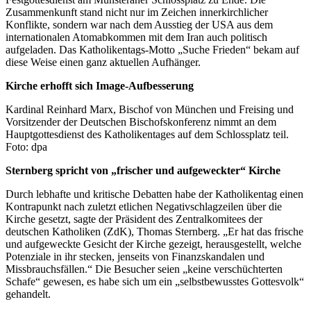
Zusammenkunft stand nicht nur im Zeichen innerkirchlicher
Konflikte, sondern war nach dem Ausstieg der USA aus dem
internationalen Atomabkommen mit dem Iran auch politisch
aufgeladen. Das Katholikentags-Motto „Suche Frieden“ bekam auf
diese Weise einen ganz aktuellen Aufhänger.
Kirche erhofft sich Image-Aufbesserung
Kardinal Reinhard Marx, Bischof von München und Freising und
Vorsitzender der Deutschen Bischofskonferenz nimmt an dem
Hauptgottesdienst des Katholikentages auf dem Schlossplatz teil.
Foto: dpa
Sternberg spricht von „frischer und aufgeweckter“ Kirche
Durch lebhafte und kritische Debatten habe der Katholikentag einen
Kontrapunkt nach zuletzt etlichen Negativschlagzeilen über die
Kirche gesetzt, sagte der Präsident des Zentralkomitees der
deutschen Katholiken (ZdK), Thomas Sternberg. „Er hat das frische
und aufgeweckte Gesicht der Kirche gezeigt, herausgestellt, welche
Potenziale in ihr stecken, jenseits von Finanzskandalen und
Missbrauchsfällen.“ Die Besucher seien „keine verschüchterten
Schafe“ gewesen, es habe sich um ein „selbstbewusstes Gottesvolk“
gehandelt.