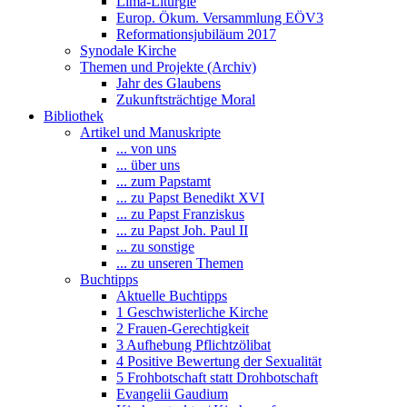
Lima-Liturgie
Europ. Ökum. Versammlung EÖV3
Reformationsjubiläum 2017
Synodale Kirche
Themen und Projekte (Archiv)
Jahr des Glaubens
Zukunftsträchtige Moral
Bibliothek
Artikel und Manuskripte
... von uns
... über uns
... zum Papstamt
... zu Papst Benedikt XVI
... zu Papst Franziskus
... zu Papst Joh. Paul II
... zu sonstige
... zu unseren Themen
Buchtipps
Aktuelle Buchtipps
1 Geschwisterliche Kirche
2 Frauen-Gerechtigkeit
3 Aufhebung Pflichtzölibat
4 Positive Bewertung der Sexualität
5 Frohbotschaft statt Drohbotschaft
Evangelii Gaudium