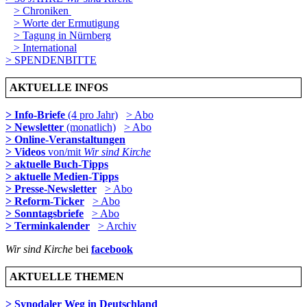
> Chroniken
> Worte der Ermutigung
> Tagung in Nürnberg
> International
> SPENDENBITTE
AKTUELLE INFOS
> Info-Briefe
(4 pro Jahr)
> Abo
> Newsletter
(monatlich)
> Abo
> Online-Veranstaltungen
> Videos
von/mit
Wir sind Kirche
> aktuelle Buch-Tipps
> aktuelle Medien-Tipps
> Presse-Newsletter
> Abo
> Reform-Ticker
> Abo
> Sonntagsbriefe
> Abo
> Terminkalender
> Archiv
Wir sind Kirche
bei
facebook
AKTUELLE THEMEN
> Synodaler Weg in Deutschland