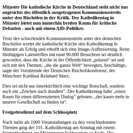
Münster
Die katholische Kirche in Deutschland steht nicht nur
angesichts des öffentlich ausgetragenen Kommunionsstreits
unter den Bischöfen in der Kritik. Der Katholikentag in
Münster bietet nun immerhin breiten Raum für kritische
Debatten - auch mit einem AfD-Politiker.
Trotz des schwelenden Kommunionsstreits unter den deutschen
Bischöfen wertet die katholische Kirche den Katholikentag in
Münster als Erfolg und erhofft sich eine Image-Aufbesserung. Beim
fünftägigen Laientreffen mit rund 90.000 Besuchern sei deutlich
geworden, dass die Kirche in der Öffentlichkeit „präsent“ sei und
sich mit den Themen, „die die ganze Welt“ bewegten, beschäftige,
sagte der Vorsitzende der Deutschen Bischofskonferenz, der
Münchner Kardinal Reinhard Marx.
Dies sei nicht nur innerkirchlich eine wichtige Botschaft, sondern
auch ein „Zeichen nach draußen“. Der Katholikentag habe „einen
Raum für einen differenzierten Dialog“ geboten, „der kaum mehr in
unserer Gesellschaft zu finden ist“.
Festgottesdienst auf dem Schlossplatz
Nach mehr als 1000 Veranstaltungen zu den verschiedensten
Themen ging der 101. Katholikentag am Sonntag mit einem
Festgottesdienst am Münsteraner Schlossplatz zu Ende. Die