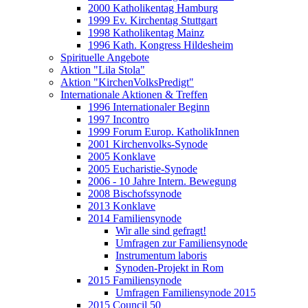
2000 Katholikentag Hamburg
1999 Ev. Kirchentag Stuttgart
1998 Katholikentag Mainz
1996 Kath. Kongress Hildesheim
Spirituelle Angebote
Aktion "Lila Stola"
Aktion "KirchenVolksPredigt"
Internationale Aktionen & Treffen
1996 Internationaler Beginn
1997 Incontro
1999 Forum Europ. KatholikInnen
2001 Kirchenvolks-Synode
2005 Konklave
2005 Eucharistie-Synode
2006 - 10 Jahre Intern. Bewegung
2008 Bischofssynode
2013 Konklave
2014 Familiensynode
Wir alle sind gefragt!
Umfragen zur Familiensynode
Instrumentum laboris
Synoden-Projekt in Rom
2015 Familiensynode
Umfragen Familiensynode 2015
2015 Council 50