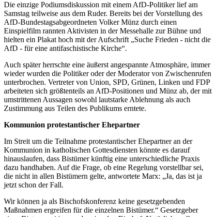
Die einzige Podiumsdiskussion mit einem AfD-Politiker lief am
Samstag teilweise aus dem Ruder. Bereits bei der Vorstellung des
AfD-Bundestagsabgeordneten Volker Münz durch einen
Einspielfilm rannten Aktivisten in der Messehalle zur Bühne und
hielten ein Plakat hoch mit der Aufschrift „Suche Frieden - nicht die
AfD - für eine antifaschistische Kirche“.
Auch später herrschte eine äußerst angespannte Atmosphäre, immer
wieder wurden die Politiker oder der Moderator von Zwischenrufen
unterbrochen. Vertreter von Union, SPD, Grünen, Linken und FDP
arbeiteten sich größtenteils an AfD-Positionen und Münz ab, der mit
umstrittenen Aussagen sowohl lautstarke Ablehnung als auch
Zustimmung aus Teilen des Publikums erntete.
Kommunion protestantischer Ehepartner
Im Streit um die Teilnahme protestantischer Ehepartner an der
Kommunion in katholischen Gottesdiensten könnte es darauf
hinauslaufen, dass Bistümer künftig eine unterschiedliche Praxis
dazu handhaben. Auf die Frage, ob eine Regelung vorstellbar sei,
die nicht in allen Bistümern gelte, antwortete Marx: „Ja, das ist ja
jetzt schon der Fall.
Wir können ja als Bischofskonferenz keine gesetzgebenden
Maßnahmen ergreifen für die einzelnen Bistümer.“ Gesetzgeber