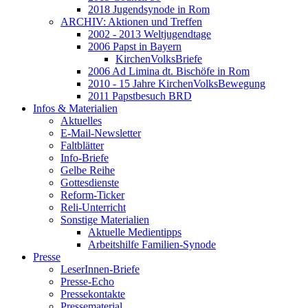
2018 Jugendsynode in Rom
ARCHIV: Aktionen und Treffen
2002 - 2013 Weltjugendtage
2006 Papst in Bayern
KirchenVolksBriefe
2006 Ad Limina dt. Bischöfe in Rom
2010 - 15 Jahre KirchenVolksBewegung
2011 Papstbesuch BRD
Infos & Materialien
Aktuelles
E-Mail-Newsletter
Faltblätter
Info-Briefe
Gelbe Reihe
Gottesdienste
Reform-Ticker
Reli-Unterricht
Sonstige Materialien
Aktuelle Medientipps
Arbeitshilfe Familien-Synode
Presse
LeserInnen-Briefe
Presse-Echo
Pressekontakte
Pressematerial