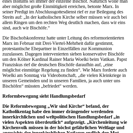
eines Bistums sei immer der einzelne Bischof. Natürlich wolle man
aber möglichst große Einmütigkeit erreichen, betonte Marx. In
seiner Predigt im Abschlussgottesdienst rief er zur Beilegung des
Streits auf: „In der katholischen Kirche selber müssen wir auch bei
allem Ringen um den rechten Weg deutlich machen, dass wir eins
sind, auch wir Bischöfe.“
Die Bischofskonferenz hatte unter Leitung des reformorientierten
Marx im Februar mit Drei-Viertel-Mehrheit dafür gestimmt,
protestantische Ehepartner in Einzelfällen zur Kommunion
zuzulassen. Dagegen intervenierten sieben konservative Bischöfe
um den Kölner Kardinal Rainer Maria Woelki beim Vatikan. Papst
Franziskus rief die deutschen Bischöfe daraufhin auf, „eine
möglichst einmütige Regelung zu finden“. Wie Marx forderte auch
Woelki am Sonntag via Videobotschaft, „die vielen Kleinkriege in
unseren Gemeinden und in unseren Familien, ja auch unter uns
Bischöfen“ müssten „befriedet“ werden.
Reformbewegung sieht Handlungsbedarf
Die Reformbewegung „Wir sind Kirche“ befand, der
Katholikentag habe den immer drängender werdenden
innerkirchlichen und weltpolitischen Handlungsbedarf „in
vielen Aspekten überdeutlich“ aufgezeigt. „Kirchenleitung wie
Kirchenvolk müssen in der höchst gefährlichen Weltlage und
angesichts der innerkirchlichen Notlagen endlich den Mut