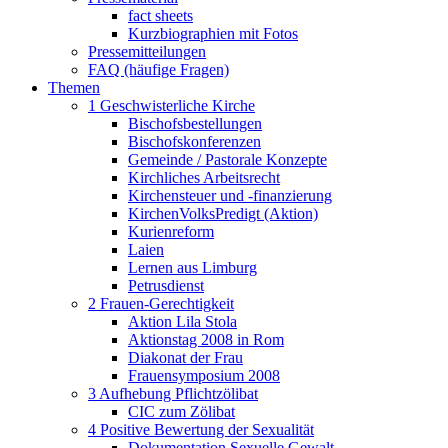
fact sheets
Kurzbiographien mit Fotos
Pressemitteilungen
FAQ (häufige Fragen)
Themen
1 Geschwisterliche Kirche
Bischofsbestellungen
Bischofskonferenzen
Gemeinde / Pastorale Konzepte
Kirchliches Arbeitsrecht
Kirchensteuer und -finanzierung
KirchenVolksPredigt (Aktion)
Kurienreform
Laien
Lernen aus Limburg
Petrusdienst
2 Frauen-Gerechtigkeit
Aktion Lila Stola
Aktionstag 2008 in Rom
Diakonat der Frau
Frauensymposium 2008
3 Aufhebung Pflichtzölibat
CIC zum Zölibat
4 Positive Bewertung der Sexualität
Dokumentation Sexuelle Gewalt