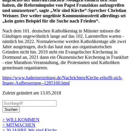
haben, die Reformimpulse von Papst Franziskus aufzugreifen
und umzusetzen“, sagte „Wir sind Kirche“-Sprecher Christian
Weisner. Der weiter ungelöste Kommunionsstreit allerdings sei
„kein gutes Beispiel für die Suche nach Frieden“.
Nach dem 101. deutschen Katholikentag in Münster müssen die
Gläubigen ungewöhnlich lange auf das 102. Laientreffen warten -
nämlich bis 2022. Normalerweise werden Katholikentage alle zwei
Jahre ausgetragen, doch das haut nun aus organisatorischen
Gründen nicht hin. 2019 steht ein Evangelischer Kirchentag in
Dortmund an, 2021 dann ein Ökumenischer Kirchentag in Frankfurt
- eine Marathon-Veranstaltung, die Protestanten und Katholiken
gemeinsam organisieren.
https://www.halternerzeitung.de/Nachrichten/Kirche-erhofft-sich-
Image-Aufbesserung--1285160.html
Zuletzt geändert am 13­.05.2018
Suchen
> WILLKOMMEN
> MITMACHEN
> 30 JAHRE
Wir sind Kirche