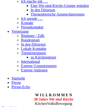
Ich mache mit . . .
Eine Wir-sind-Kirche-Gruppe gründen
In den Diözesen
Themenbereiche Ansprechpersonen
Ich spende . . .
Kontakt
Pressekontakte
Vernetzung
Bistümer / ZdK
Bundesteam
In den Diözesen
Lokale Kontakte
Themengruppen
zu Kirchensteuer
International
Externe Gruppierungen
Externe Aktionen
Startseite
Presse
Presse-Echo
W I L L K O M M E N
30 Jahre
Wir sind Kirche
KirchenVolksBewegung