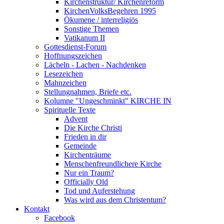
Kirchenstruktur/ Kirchenreform
KirchenVolksBegehren 1995
Ökumene / interreligiös
Sonstige Themen
Vatikanum II
Gottesdienst-Forum
Hoffnungszeichen
Lächeln - Lachen - Nachdenken
Lesezeichen
Mahnzeichen
Stellungnahmen, Briefe etc.
Kolumne "Ungeschminkt" KIRCHE IN
Spirituelle Texte
Advent
Die Kirche Christi
Frieden in dir
Gemeinde
Kirchenträume
Menschenfreundlichere Kirche
Nur ein Traum?
Officially Old
Tod und Auferstehung
Was wird aus dem Christentum?
Kontakt
Facebook