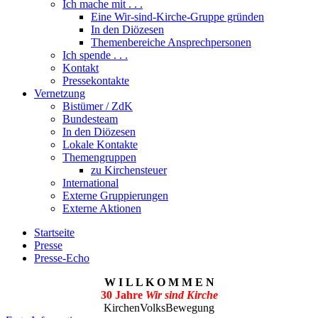
Ich mache mit . . .
Eine Wir-sind-Kirche-Gruppe gründen
In den Diözesen
Themenbereiche Ansprechpersonen
Ich spende . . .
Kontakt
Pressekontakte
Vernetzung
Bistümer / ZdK
Bundesteam
In den Diözesen
Lokale Kontakte
Themengruppen
zu Kirchensteuer
International
Externe Gruppierungen
Externe Aktionen
Startseite
Presse
Presse-Echo
W I L L K O M M E N
30 Jahre
Wir sind Kirche
KirchenVolksBewegung