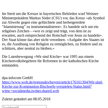
Im Streit um die Kreuze in bayerischen Behörden warf Weisner
Ministerpräsident Markus Söder (CSU) vor, das Kreuz «als Symbol
zur Abwehr gegen eine gefürchtete und herbeigeredete
"Islamisierung" zu instrumentalisieren». Es handele sich um ein
religiöses Zeichen - «wer es zeigt und trägt, von dem ist zu
erwarten, auch entsprechend der Botschaft von Jesus zu handeln».
Der Staat könne das aber nicht verordnen. «Aufgabe des Staates ist
es, die Ausübung von Religion zu ermöglichen, zu fördern und zu
schützen, aber neutral zu bleiben.»
Die Laienbewegung «Wir sind Kirche» war 1995 aus einem
Kirchenvolksbegehren für Reformen in der katholischen Kirche
entstanden.
dpa-infocom GmbH
https://www.welt.de/regionales/bayern/article176161304/Wir-sind-
Kirche-zur-Kommunion-Bischoefe-verspielen-Status.html?
wtmc=socialmedia.twitter.shared.web
Zuletzt geändert am 08­.05.2018