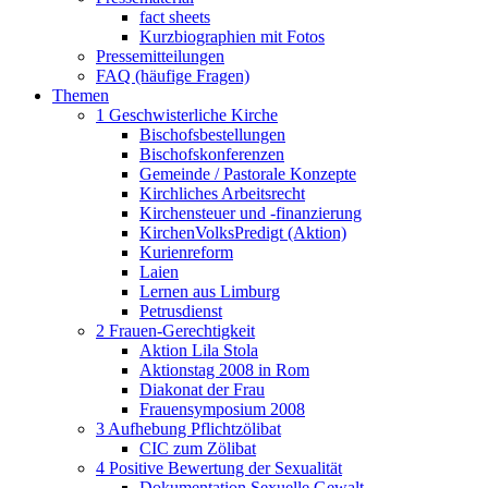
fact sheets
Kurzbiographien mit Fotos
Pressemitteilungen
FAQ (häufige Fragen)
Themen
1 Geschwisterliche Kirche
Bischofsbestellungen
Bischofskonferenzen
Gemeinde / Pastorale Konzepte
Kirchliches Arbeitsrecht
Kirchensteuer und -finanzierung
KirchenVolksPredigt (Aktion)
Kurienreform
Laien
Lernen aus Limburg
Petrusdienst
2 Frauen-Gerechtigkeit
Aktion Lila Stola
Aktionstag 2008 in Rom
Diakonat der Frau
Frauensymposium 2008
3 Aufhebung Pflichtzölibat
CIC zum Zölibat
4 Positive Bewertung der Sexualität
Dokumentation Sexuelle Gewalt