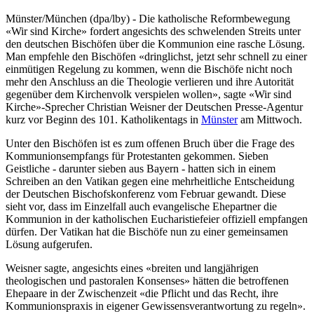
M
ünster/München (dpa/lby) - Die katholische Reformbewegung
«Wir sind Kirche» fordert angesichts des schwelenden Streits unter
den deutschen Bischöfen über die Kommunion eine rasche Lösung.
Man empfehle den Bischöfen «dringlichst, jetzt sehr schnell zu einer
einmütigen Regelung zu kommen, wenn die Bischöfe nicht noch
mehr den Anschluss an die Theologie verlieren und ihre Autorität
gegenüber dem Kirchenvolk verspielen wollen», sagte «Wir sind
Kirche»-Sprecher Christian Weisner der Deutschen Presse-Agentur
kurz vor Beginn des 101. Katholikentags in
Münster
am Mittwoch.
Unter den Bischöfen ist es zum offenen Bruch über die Frage des
Kommunionsempfangs für Protestanten gekommen. Sieben
Geistliche - darunter sieben aus Bayern - hatten sich in einem
Schreiben an den Vatikan gegen eine mehrheitliche Entscheidung
der Deutschen Bischofskonferenz vom Februar gewandt. Diese
sieht vor, dass im Einzelfall auch evangelische Ehepartner die
Kommunion in der katholischen Eucharistiefeier offiziell empfangen
dürfen. Der Vatikan hat die Bischöfe nun zu einer gemeinsamen
Lösung aufgerufen.
Weisner sagte, angesichts eines «breiten und langjährigen
theologischen und pastoralen Konsenses» hätten die betroffenen
Ehepaare in der Zwischenzeit «die Pflicht und das Recht, ihre
Kommunionspraxis in eigener Gewissensverantwortung zu regeln».