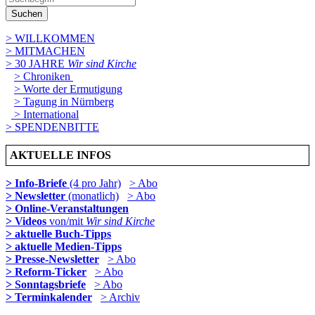
Suchen
> WILLKOMMEN
> MITMACHEN
> 30 JAHRE
Wir sind Kirche
> Chroniken
> Worte der Ermutigung
> Tagung in Nürnberg
> International
> SPENDENBITTE
AKTUELLE INFOS
> Info-Briefe
(4 pro Jahr)
> Abo
> Newsletter
(monatlich)
> Abo
> Online-Veranstaltungen
> Videos
von/mit
Wir sind Kirche
> aktuelle Buch-Tipps
> aktuelle Medien-Tipps
> Presse-Newsletter
> Abo
> Reform-Ticker
> Abo
> Sonntagsbriefe
> Abo
> Terminkalender
> Archiv