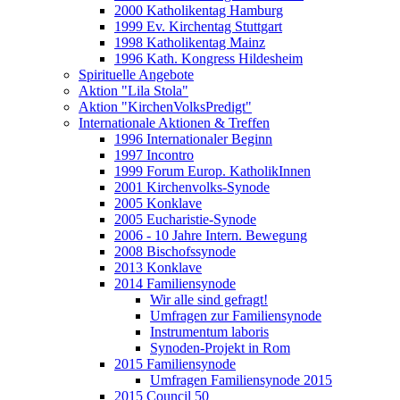
2000 Katholikentag Hamburg
1999 Ev. Kirchentag Stuttgart
1998 Katholikentag Mainz
1996 Kath. Kongress Hildesheim
Spirituelle Angebote
Aktion "Lila Stola"
Aktion "KirchenVolksPredigt"
Internationale Aktionen & Treffen
1996 Internationaler Beginn
1997 Incontro
1999 Forum Europ. KatholikInnen
2001 Kirchenvolks-Synode
2005 Konklave
2005 Eucharistie-Synode
2006 - 10 Jahre Intern. Bewegung
2008 Bischofssynode
2013 Konklave
2014 Familiensynode
Wir alle sind gefragt!
Umfragen zur Familiensynode
Instrumentum laboris
Synoden-Projekt in Rom
2015 Familiensynode
Umfragen Familiensynode 2015
2015 Council 50