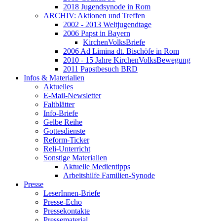
2018 Jugendsynode in Rom
ARCHIV: Aktionen und Treffen
2002 - 2013 Weltjugendtage
2006 Papst in Bayern
KirchenVolksBriefe
2006 Ad Limina dt. Bischöfe in Rom
2010 - 15 Jahre KirchenVolksBewegung
2011 Papstbesuch BRD
Infos & Materialien
Aktuelles
E-Mail-Newsletter
Faltblätter
Info-Briefe
Gelbe Reihe
Gottesdienste
Reform-Ticker
Reli-Unterricht
Sonstige Materialien
Aktuelle Medientipps
Arbeitshilfe Familien-Synode
Presse
LeserInnen-Briefe
Presse-Echo
Pressekontakte
Pressematerial