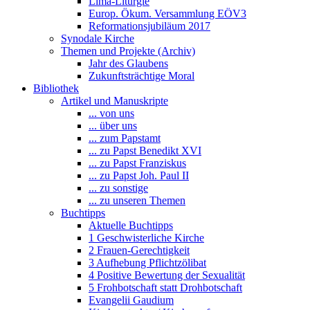
Lima-Liturgie
Europ. Ökum. Versammlung EÖV3
Reformationsjubiläum 2017
Synodale Kirche
Themen und Projekte (Archiv)
Jahr des Glaubens
Zukunftsträchtige Moral
Bibliothek
Artikel und Manuskripte
... von uns
... über uns
... zum Papstamt
... zu Papst Benedikt XVI
... zu Papst Franziskus
... zu Papst Joh. Paul II
... zu sonstige
... zu unseren Themen
Buchtipps
Aktuelle Buchtipps
1 Geschwisterliche Kirche
2 Frauen-Gerechtigkeit
3 Aufhebung Pflichtzölibat
4 Positive Bewertung der Sexualität
5 Frohbotschaft statt Drohbotschaft
Evangelii Gaudium