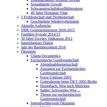
Sexualisierte Gewalt
Schwangerschaftskonfliktberatung
40 Jahre Humanae Vitae
5 Frohbotschaft statt Drohbotschaft
Geschiedene Wiederverheiratete
Aktuelle Aufbrüche
DBK Gesprächsprozess 2010-2015
Familien-Synode 2014/15
50 Jahre Zweites Vatikanum 2012
Interreligiöser Dialog
Jahr der Barmherzigkeit 2016
Ökumene
Charta Oecumenica
Eucharistische Gastfreundschaft
Abendmahlgemeinschaft
Aussagen zur Eucharistischen
Gastfreundschaft
Forsa Umfrage 2003
Gottesdienste beim ÖKT 2003 Berlin
Hengsbach: Weg nach München
Sattler: Schwierige Weg ...
Thesen zur eucharistischen
Gastfreundschaft
Jugendwettbewerb Ökumene