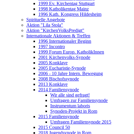
1999 Ev. Kirchentag Stuttgart
1998 Katholikentag Mainz
1996 Kath. Kongress Hildesheim
Spirituelle Angebote
Aktion "Lila Stola"
Aktion "KirchenVolksPredigt"
Internationale Aktionen & Treffen
1996 Internationaler Beginn
1997 Incontro
1999 Forum Europ. KatholikInnen
2001 Kirchenvolks-Synode
2005 Konklave
2005 Eucharistie-Synode
2006 - 10 Jahre Intern. Bewegung
2008 Bischofssynode
2013 Konklave
2014 Familiensynode
Wir alle sind gefragt!
Umfragen zur Familiensynode
Instrumentum laboris
Synoden-Projekt in Rom
2015 Familiensynode
Umfragen Familiensynode 2015
2015 Council 50
2018 Jugendsynode in Rom