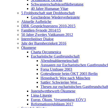
Schwangerschaftskonfliktberatung
40 Jahre Humanae Vitae
5 Frohbotschaft statt Drohbotschaft
Geschiedene Wiederverheiratete
Aktuelle Aufbrüche
DBK Gesprächsprozess 2010-2015
Familien-Synode 2014/15
50 Jahre Zweites Vatikanum 2012
Interreligiöser Dialog
Jahr der Barmherzigkeit 2016
Ökumene
Charta Oecumenica
Eucharistische Gastfreundschaft
Abendmahlgemeinschaft
Aussagen zur Eucharistischen Gastfreundsch
Forsa Umfrage 2003
Gottesdienste beim ÖKT 2003 Berlin
Hengsbach: Weg nach München
Sattler: Schwierige Weg ...
Thesen zur eucharistischen Gastfreundschaf
Jugendwettbewerb Ökumene
Lima-Liturgie
Europ. Ökum. Versammlung EÖV3
Reformationsjubiläum 2017