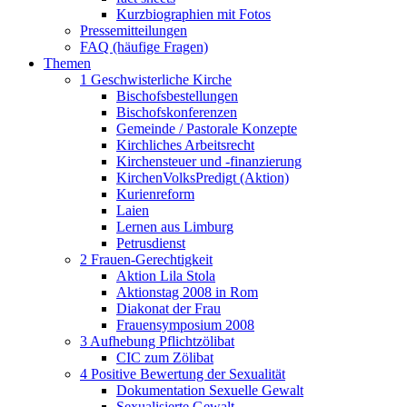
Kurzbiographien mit Fotos
Pressemitteilungen
FAQ (häufige Fragen)
Themen
1 Geschwisterliche Kirche
Bischofsbestellungen
Bischofskonferenzen
Gemeinde / Pastorale Konzepte
Kirchliches Arbeitsrecht
Kirchensteuer und -finanzierung
KirchenVolksPredigt (Aktion)
Kurienreform
Laien
Lernen aus Limburg
Petrusdienst
2 Frauen-Gerechtigkeit
Aktion Lila Stola
Aktionstag 2008 in Rom
Diakonat der Frau
Frauensymposium 2008
3 Aufhebung Pflichtzölibat
CIC zum Zölibat
4 Positive Bewertung der Sexualität
Dokumentation Sexuelle Gewalt
Sexualisierte Gewalt