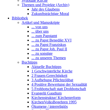
Synodale Kirche
Themen und Projekte (Archiv)
Jahr des Glaubens
Zukunftsträchtige Moral
Bibliothek
Artikel und Manuskripte
... von uns
... über uns
... zum Papstamt
... zu Papst Benedikt XVI
... zu Papst Franziskus
... zu Papst Joh. Paul II
... zu sonstige
... zu unseren Themen
Buchtipps
Aktuelle Buchtipps
1 Geschwisterliche Kirche
2 Frauen-Gerechtigkeit
3 Aufhebung Pflichtzölibat
4 Positive Bewertung der Sexualität
5 Frohbotschaft statt Drohbotschaft
Evangelii Gaudium
Kirchenstruktur/ Kirchenreform
KirchenVolksBegehren 1995
Ökumene / interreligiös