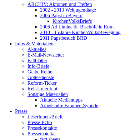
ARCHIV: Aktionen und Treffen
2002 - 2013 Weltjugendtage
2006 Papst in Bayern
KirchenVolksBriefe
2006 Ad Limina dt. Bischöfe in Rom
2010 - 15 Jahre KirchenVolksBewegung
2011 Papstbesuch BRD
Infos & Materialien
Aktuelles
E-Mail-Newsletter
Faltblätter
Info-Briefe
Gelbe Reihe
Gottesdienste
Reform-Ticker
Reli-Unterricht
Sonstige Materialien
Aktuelle Medientipps
Arbeitshilfe Familien-Synode
Presse
LeserInnen-Briefe
Presse-Echo
Pressekontakte
Pressematerial
fact sheets