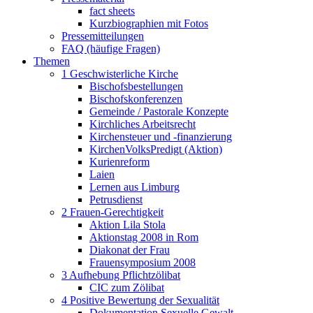
fact sheets
Kurzbiographien mit Fotos
Pressemitteilungen
FAQ (häufige Fragen)
Themen
1 Geschwisterliche Kirche
Bischofsbestellungen
Bischofskonferenzen
Gemeinde / Pastorale Konzepte
Kirchliches Arbeitsrecht
Kirchensteuer und -finanzierung
KirchenVolksPredigt (Aktion)
Kurienreform
Laien
Lernen aus Limburg
Petrusdienst
2 Frauen-Gerechtigkeit
Aktion Lila Stola
Aktionstag 2008 in Rom
Diakonat der Frau
Frauensymposium 2008
3 Aufhebung Pflichtzölibat
CIC zum Zölibat
4 Positive Bewertung der Sexualität
Dokumentation Sexuelle Gewalt