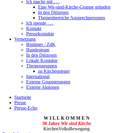
Ich mache mit . . .
Eine Wir-sind-Kirche-Gruppe gründen
In den Diözesen
Themenbereiche Ansprechpersonen
Ich spende . . .
Kontakt
Pressekontakte
Vernetzung
Bistümer / ZdK
Bundesteam
In den Diözesen
Lokale Kontakte
Themengruppen
zu Kirchensteuer
International
Externe Gruppierungen
Externe Aktionen
Startseite
Presse
Presse-Echo
W I L L K O M M E N
30 Jahre
Wir sind Kirche
KirchenVolksBewegung