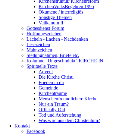
Kirchenstruktur/ Kirchenreform
KirchenVolksBegehren 1995
Ökumene / interreligiös
Sonstige Themen
Vatikanum II
Gottesdienst-Forum
Hoffnungszeichen
Lächeln - Lachen - Nachdenken
Lesezeichen
Mahnzeichen
Stellungnahmen, Briefe etc.
Kolumne "Ungeschminkt" KIRCHE IN
Spirituelle Texte
Advent
Die Kirche Christi
Frieden in dir
Gemeinde
Kirchenträume
Menschenfreundlichere Kirche
Nur ein Traum?
Officially Old
Tod und Auferstehung
Was wird aus dem Christentum?
Kontakt
Facebook