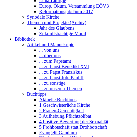
Lima-Liturgie
Europ. Ökum. Versammlung EÖV3
Reformationsjubiläum 2017
Synodale Kirche
Themen und Projekte (Archiv)
Jahr des Glaubens
Zukunftsträchtige Moral
Bibliothek
Artikel und Manuskripte
... von uns
... über uns
... zum Papstamt
... zu Papst Benedikt XVI
... zu Papst Franziskus
... zu Papst Joh. Paul II
... zu sonstige
... zu unseren Themen
Buchtipps
Aktuelle Buchtipps
1 Geschwisterliche Kirche
2 Frauen-Gerechtigkeit
3 Aufhebung Pflichtzölibat
4 Positive Bewertung der Sexualität
5 Frohbotschaft statt Drohbotschaft
Evangelii Gaudium