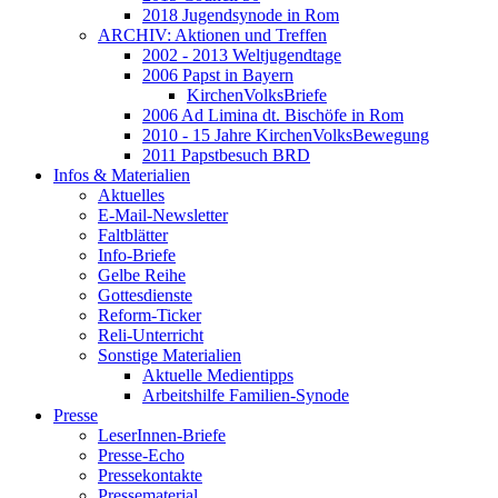
2018 Jugendsynode in Rom
ARCHIV: Aktionen und Treffen
2002 - 2013 Weltjugendtage
2006 Papst in Bayern
KirchenVolksBriefe
2006 Ad Limina dt. Bischöfe in Rom
2010 - 15 Jahre KirchenVolksBewegung
2011 Papstbesuch BRD
Infos & Materialien
Aktuelles
E-Mail-Newsletter
Faltblätter
Info-Briefe
Gelbe Reihe
Gottesdienste
Reform-Ticker
Reli-Unterricht
Sonstige Materialien
Aktuelle Medientipps
Arbeitshilfe Familien-Synode
Presse
LeserInnen-Briefe
Presse-Echo
Pressekontakte
Pressematerial