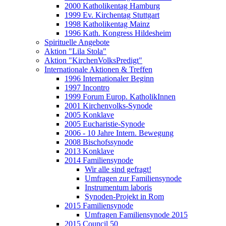
2000 Katholikentag Hamburg
1999 Ev. Kirchentag Stuttgart
1998 Katholikentag Mainz
1996 Kath. Kongress Hildesheim
Spirituelle Angebote
Aktion "Lila Stola"
Aktion "KirchenVolksPredigt"
Internationale Aktionen & Treffen
1996 Internationaler Beginn
1997 Incontro
1999 Forum Europ. KatholikInnen
2001 Kirchenvolks-Synode
2005 Konklave
2005 Eucharistie-Synode
2006 - 10 Jahre Intern. Bewegung
2008 Bischofssynode
2013 Konklave
2014 Familiensynode
Wir alle sind gefragt!
Umfragen zur Familiensynode
Instrumentum laboris
Synoden-Projekt in Rom
2015 Familiensynode
Umfragen Familiensynode 2015
2015 Council 50