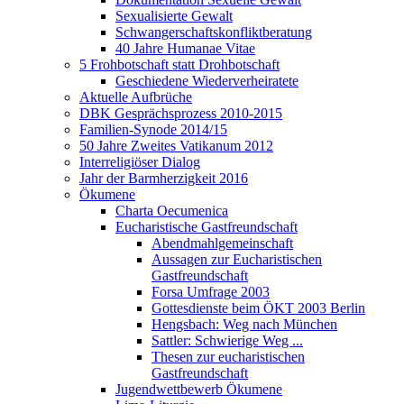
Sexualisierte Gewalt
Schwangerschaftskonfliktberatung
40 Jahre Humanae Vitae
5 Frohbotschaft statt Drohbotschaft
Geschiedene Wiederverheiratete
Aktuelle Aufbrüche
DBK Gesprächsprozess 2010-2015
Familien-Synode 2014/15
50 Jahre Zweites Vatikanum 2012
Interreligiöser Dialog
Jahr der Barmherzigkeit 2016
Ökumene
Charta Oecumenica
Eucharistische Gastfreundschaft
Abendmahlgemeinschaft
Aussagen zur Eucharistischen
Gastfreundschaft
Forsa Umfrage 2003
Gottesdienste beim ÖKT 2003 Berlin
Hengsbach: Weg nach München
Sattler: Schwierige Weg ...
Thesen zur eucharistischen
Gastfreundschaft
Jugendwettbewerb Ökumene