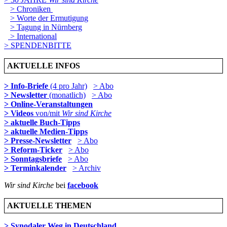
> Chroniken
> Worte der Ermutigung
> Tagung in Nürnberg
> International
> SPENDENBITTE
AKTUELLE INFOS
> Info-Briefe
(4 pro Jahr)
> Abo
> Newsletter
(monatlich)
> Abo
> Online-Veranstaltungen
> Videos
von/mit
Wir sind Kirche
> aktuelle Buch-Tipps
> aktuelle Medien-Tipps
> Presse-Newsletter
> Abo
> Reform-Ticker
> Abo
> Sonntagsbriefe
> Abo
> Terminkalender
> Archiv
Wir sind Kirche
bei
facebook
AKTUELLE THEMEN
> Synodaler Weg in Deutschland