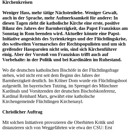
Kirchenkreisen
Weniger Hass, mehr tätige Nächstenliebe. Weniger Gewalt,
auch in der Sprache, mehr Aufmerksamkeit für andere: In
diesen Tagen zieht die katholische Kirche eine erste, positive
Bilanz des Jahres der Barmherzigkeit, das Papst Franziskus am
Sonntag in Rom beenden wird. Aktueller könnte eine Papst-
Initiative angesichts des Syrienkrieges und der Flüchtlingskrise,
des weltweiten Vormarsches der Rechtspopulisten und um sich
greifender Hassparolen nicht sein, sind sich Kirchenführer
einig. Aber der Vorstoß von Franziskus trifft auch auf
Vorbehalte: in der Politik und bei Kardinälen im Ruhestand.
Wo die deutschen katholischen Bischöfe in der Flüchtlingsfrage
stehen, wird nicht erst seit dem Beginn des Jahres der
Barmherzigkeit deutlich. Im Kölner Dom wurde ein Flüchtlingsboot
aufgestellt. Im bayerischen Tutzing, im Sprengel des Münchner
Kardinals und Vorsitzenden der deutschen Bischofskonferenz,
Kardinal Reinhard Marx, gewährt eine katholische
Kirchengemeinde Flüchtlingen Kirchenasyl.
Christlicher Auftrag
Mit solchen Initiativen provozieren die Oberhirten Kritik und
distanzieren sich von Weggefährten wie etwa der CSU: Erst