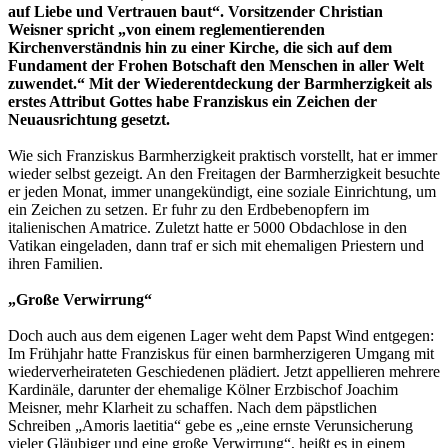
auf Liebe und Vertrauen baut“. Vorsitzender Christian
Weisner spricht „von einem reglementierenden
Kirchenverständnis hin zu einer Kirche, die sich auf dem
Fundament der Frohen Botschaft den Menschen in aller Welt
zuwendet.“ Mit der Wiederentdeckung der Barmherzigkeit als
erstes Attribut Gottes habe Franziskus ein Zeichen der
Neuausrichtung gesetzt.
Wie sich Franziskus Barmherzigkeit praktisch vorstellt, hat er immer
wieder selbst gezeigt. An den Freitagen der Barmherzigkeit besuchte
er jeden Monat, immer unangekündigt, eine soziale Einrichtung, um
ein Zeichen zu setzen. Er fuhr zu den Erdbebenopfern im
italienischen Amatrice. Zuletzt hatte er 5000 Obdachlose in den
Vatikan eingeladen, dann traf er sich mit ehemaligen Priestern und
ihren Familien.
„Große Verwirrung“
Doch auch aus dem eigenen Lager weht dem Papst Wind entgegen:
Im Frühjahr hatte Franziskus für einen barmherzigeren Umgang mit
wiederverheirateten Geschiedenen plädiert. Jetzt appellieren mehrere
Kardinäle, darunter der ehemalige Kölner Erzbischof Joachim
Meisner, mehr Klarheit zu schaffen. Nach dem päpstlichen
Schreiben „Amoris laetitia“ gebe es „eine ernste Verunsicherung
vieler Gläubiger und eine große Verwirrung“, heißt es in einem