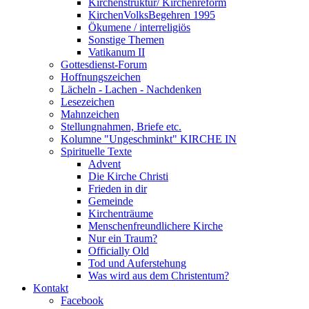
Kirchenstruktur/ Kirchenreform
KirchenVolksBegehren 1995
Ökumene / interreligiös
Sonstige Themen
Vatikanum II
Gottesdienst-Forum
Hoffnungszeichen
Lächeln - Lachen - Nachdenken
Lesezeichen
Mahnzeichen
Stellungnahmen, Briefe etc.
Kolumne "Ungeschminkt" KIRCHE IN
Spirituelle Texte
Advent
Die Kirche Christi
Frieden in dir
Gemeinde
Kirchenträume
Menschenfreundlichere Kirche
Nur ein Traum?
Officially Old
Tod und Auferstehung
Was wird aus dem Christentum?
Kontakt
Facebook