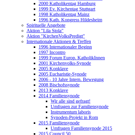
2000 Katholikentag Hamburg
1999 Ev. Kirchentag Stuttgart
1998 Katholikentag Mainz
1996 Kath. Kongress Hildesheim
Spirituelle Angebote
Aktion "Lila Stola"
Aktion "KirchenVolksPredigt"
Internationale Aktionen & Treffen
1996 Internationaler Beginn
1997 Incontro
1999 Forum Europ. KatholikInnen
2001 Kirchenvolks-Synode
2005 Konklave
2005 Eucharistie-Synode
2006 - 10 Jahre Intern. Bewegung
2008 Bischofssynode
2013 Konklave
2014 Familiensynode
Wir alle sind gefragt!
Umfragen zur Familiensynode
Instrumentum laboris
Synoden-Projekt in Rom
2015 Familiensynode
Umfragen Familiensynode 2015
2015 Council 50