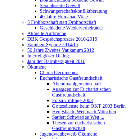
Sexualisierte Gewalt
Schwangerschaftskonfliktberatung
40 Jahre Humanae Vitae
5 Frohbotschaft statt Drohbotschaft
Geschiedene Wiederverheiratete
Aktuelle Aufbrüche
DBK Gesprächsprozess 2010-2015
Familien-Synode 2014/15
50 Jahre Zweites Vatikanum 2012
Interreligiöser Dialog
Jahr der Barmherzigkeit 2016
Ökumene
Charta Oecumenica
Eucharistische Gastfreundschaft
Abendmahlgemeinschaft
Aussagen zur Eucharistischen
Gastfreundschaft
Forsa Umfrage 2003
Gottesdienste beim ÖKT 2003 Berlin
Hengsbach: Weg nach München
Sattler: Schwierige Weg ...
Thesen zur eucharistischen
Gastfreundschaft
Jugendwettbewerb Ökumene