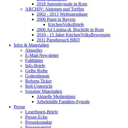
2018 Jugendsynode in Rom
ARCHIV: Aktionen und Treffen
2002 - 2013 Weltjugendtage
2006 Papst in Bayern
KirchenVolksBriefe
2006 Ad Limina dt. Bischöfe in Rom
2010 - 15 Jahre KirchenVolksBewegung
2011 Papstbesuch BRD
Infos & Materialien
Aktuelles
E-Mail-Newsletter
Faltblätter
Info-Briefe
Gelbe Reihe
Gottesdienste
Reform-Ticker
Reli-Unterricht
Sonstige Materialien
Aktuelle Medientipps
Arbeitshilfe Familien-Synode
Presse
LeserInnen-Briefe
Presse-Echo
Pressekontakte
Pressematerial