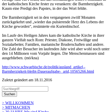
der katholischen Kirche fester zu verankern: die Barmherzigkeit.
Kaum eine Predigt des Papstes, in der das Wort fehlte.
Die Barmherzigkeit sei in den vergangenen zwölf Monaten
zurückgekehrt und „wieder das pulsierende Herz des Lebens der
Kirche geworden“, resümierte ein Kurienbischof.
Im Laufe des Heiligen Jahres kam die katholische Kirche in ihrer
ganzen Vielfalt nach Rom: Priester, Diakone, Freiwillige und
Sozialarbeiter, Familien, marianische Bruderschaften und andere.
Die Zahl der Besucher im laufenden Jahr wird aber wohl noch unter
den 14 Millionen vom Vorjahr liegen. Die Menschenmassen sind
ausgeblieben. (mö/kna)
http://www.schwaebische.de/politik/ausland_artikel,-
Barmherzigkeit-bleibt-Daueraufgabe-_arid,10565266.html
Zuletzt geändert am 18­.11.2016
Suchen
> WILLKOMMEN
> MITMACHEN
> 30 JAHRE
Wir sind Kirche