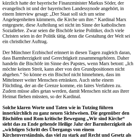
kürzlich hatte der bayerische Finanzminister Markus Söder, der
evangelisch ist und der bayerischen Landessynode angehört, in
einem Interview gesagt: „Der Staat soll sich um seine
Angelegenheiten kümmern, die Kirche um ihre.“ Kardinal Marx
entgegnete, diese Aufteilung sei nicht im Sinne der katholischen
Soziallehre. Zwar seien die Bischöfe keine Politiker, doch viele
Christen seien in der Politik tätig, denn die Gestaltung der Welt sei
ein christlicher Auftrag.
Der Münchner Erzbischof erinnert in diesen Tagen zugleich daran,
dass Barmherzigkeit und Gerechtigkeit zusammengehören. Daher
handeln die Bischöfe im Sinne des Papstes, wenn Marx betont: „Ich
möchte keinen Streit, kann aber von den Grundpositionen nicht
abgehen.“ So könne es ein Bischof nicht hinnehmen, dass im
Mittelmeer weiter Menschen ertränken. Auch stehe einem
Flüchtling, der an die Grenze komme, ein faires Verfahren zu.
Zudem müsse alles getan werden, damit Menschen nicht aus ihrer
Heimat fliehen müssten, so der Kardinal.
Solche klaren Worte und Taten wie in Tutzing führen
innerkirchlich zu ganz neuen Sichtweisen. Die gegenüber den
Bischöfen und Rom kritische Bewegung „Wir sind Kirche“
sieht das zu Ende gehende Heilige Jahr der Barmherzigkeit als
„wichtigen Schritt des Übergangs von einem
Kirchenverständnis, das viel zu stark auf Recht und Gesetz als