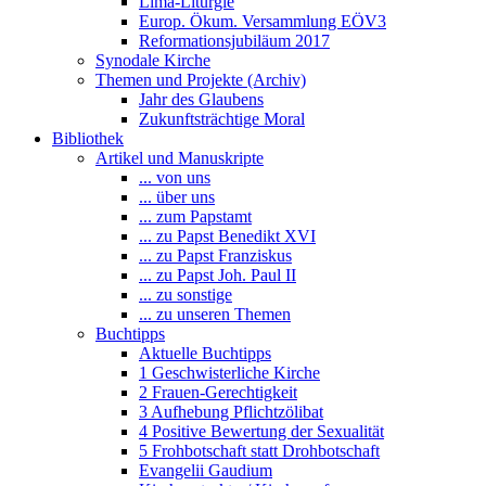
Lima-Liturgie
Europ. Ökum. Versammlung EÖV3
Reformationsjubiläum 2017
Synodale Kirche
Themen und Projekte (Archiv)
Jahr des Glaubens
Zukunftsträchtige Moral
Bibliothek
Artikel und Manuskripte
... von uns
... über uns
... zum Papstamt
... zu Papst Benedikt XVI
... zu Papst Franziskus
... zu Papst Joh. Paul II
... zu sonstige
... zu unseren Themen
Buchtipps
Aktuelle Buchtipps
1 Geschwisterliche Kirche
2 Frauen-Gerechtigkeit
3 Aufhebung Pflichtzölibat
4 Positive Bewertung der Sexualität
5 Frohbotschaft statt Drohbotschaft
Evangelii Gaudium