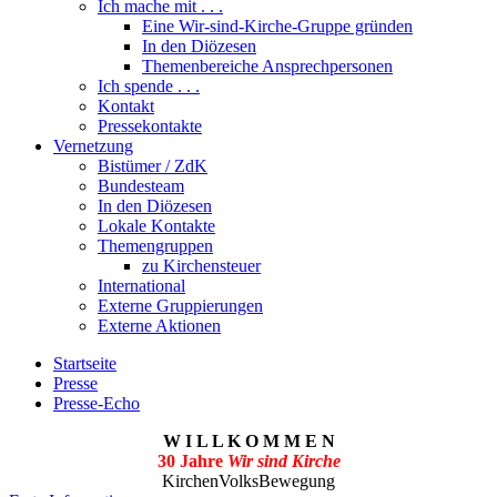
Ich mache mit . . .
Eine Wir-sind-Kirche-Gruppe gründen
In den Diözesen
Themenbereiche Ansprechpersonen
Ich spende . . .
Kontakt
Pressekontakte
Vernetzung
Bistümer / ZdK
Bundesteam
In den Diözesen
Lokale Kontakte
Themengruppen
zu Kirchensteuer
International
Externe Gruppierungen
Externe Aktionen
Startseite
Presse
Presse-Echo
W I L L K O M M E N
30 Jahre
Wir sind Kirche
KirchenVolksBewegung