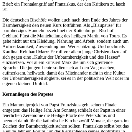
Brief: ein Frontalangriff auf Franziskus, der den Kritikern zu lasch
ist.
Die deutschen Bischöfe wollen auch nach dem Ende des Jahres der
Barmherzigkeit den neuen Kurs fortführen. Als „Blaupause“ für
barmherziges Handeln bezeichnet der Rottenburger Bischof
Gebhard Fürst die Mantelteilung des heiligen Martin von Tours. Es
gehe nicht nur um Kleidung, Nahrung und Arbeit, sondern auch um
Aufmerksamkeit, Zuwendung und Wertschätzung. Und nochmals
Kardinal Reinhard Marx: Er ruft vor allem junge Christen dazu auf,
sich gegen eine „Kultur der Unbarmherzigkeit und des Hasses“
einzusetzen. Vor allem kritisiert Marx die um sich greifende
Sprache. Die jungen Leute sollten sich auf den Weg machen,
aufmerksam, hellwach, damit das Miteinander nicht in eine Kultur
der Unbarmherzigkeit abgleite, sei es in der politischen Welt oder im
eigenen kleinen Umfeld.
Kernanliegen des Papstes
Ein Mammutprojekt von Papst Franziskus geht seinem Finale
entgegen: das Heilige Jahr. Am Sonntag schließt der Papst in einer
feierlichen Zeremonie die Heilige Pforte des Petersdoms und
beendet damit für die katholische Kirche zwölf Monate, die ganz im
Zeichen der Barmherzigkeit stehen sollten. Franziskus selbst bot das
Heilige Jahr ein Forum, um das Kernanliegen seines Pontifikats in