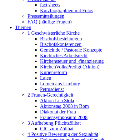
fact sheets
Kurzbiographien mit Fotos
Pressemitteilungen
FAQ (häufige Fragen)
Themen
1 Geschwisterliche Kirche
Bischofsbestellungen
Bischofskonferenzen
Gemeinde / Pastorale Konzepte
Kirchliches Arbeitsrecht
Kirchensteuer und -finanzierung
KirchenVolksPredigt (Aktion)
Kurienreform
Laien
Lernen aus Limburg
Petrusdienst
2 Frauen-Gerechtigkeit
Aktion Lila Stola
Aktionstag 2008 in Rom
Diakonat der Frau
Frauensymposium 2008
3 Aufhebung Pflichtzölibat
CIC zum Zölibat
4 Positive Bewertung der Sexualität
Dokumentation Sexuelle Gewalt