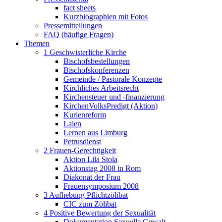
fact sheets
Kurzbiographien mit Fotos
Pressemitteilungen
FAQ (häufige Fragen)
Themen
1 Geschwisterliche Kirche
Bischofsbestellungen
Bischofskonferenzen
Gemeinde / Pastorale Konzepte
Kirchliches Arbeitsrecht
Kirchensteuer und -finanzierung
KirchenVolksPredigt (Aktion)
Kurienreform
Laien
Lernen aus Limburg
Petrusdienst
2 Frauen-Gerechtigkeit
Aktion Lila Stola
Aktionstag 2008 in Rom
Diakonat der Frau
Frauensymposium 2008
3 Aufhebung Pflichtzölibat
CIC zum Zölibat
4 Positive Bewertung der Sexualität
Dokumentation Sexuelle Gewalt