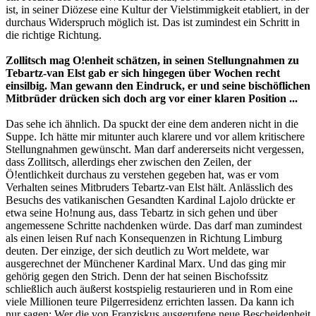
ist, in seiner Diözese eine Kultur der Vielstimmigkeit etabliert, in der
durchaus Widerspruch möglich ist. Das ist zumindest ein Schritt in
die richtige Richtung.
Zollitsch mag O!enheit schätzen, in seinen Stellungnahmen zu
Tebartz-van Elst gab er sich hingegen über Wochen recht
einsilbig. Man gewann den Eindruck, er und seine bischöflichen
Mitbrüder drücken sich doch arg vor einer klaren Position ...
Das sehe ich ähnlich. Da spuckt der eine dem anderen nicht in die
Suppe. Ich hätte mir mitunter auch klarere und vor allem kritischere
Stellungnahmen gewünscht. Man darf andererseits nicht vergessen,
dass Zollitsch, allerdings eher zwischen den Zeilen, der
Ö!entlichkeit durchaus zu verstehen gegeben hat, was er vom
Verhalten seines Mitbruders Tebartz-van Elst hält. Anlässlich des
Besuchs des vatikanischen Gesandten Kardinal Lajolo drückte er
etwa seine Ho!nung aus, dass Tebartz in sich gehen und über
angemessene Schritte nachdenken würde. Das darf man zumindest
als einen leisen Ruf nach Konsequenzen in Richtung Limburg
deuten. Der einzige, der sich deutlich zu Wort meldete, war
ausgerechnet der Münchener Kardinal Marx. Und das ging mir
gehörig gegen den Strich. Denn der hat seinen Bischofssitz
schließlich auch äußerst kostspielig restaurieren und in Rom eine
viele Millionen teure Pilgerresidenz errichten lassen. Da kann ich
nur sagen: Wer die von Franziskus ausgerufene neue Bescheidenheit