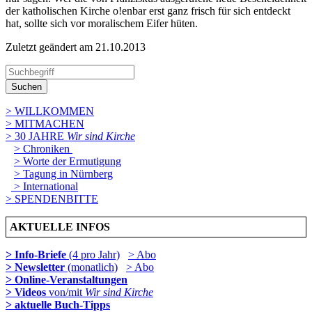
der katholischen Kirche o!enbar erst ganz frisch für sich entdeckt
hat, sollte sich vor moralischem Eifer hüten.
Zuletzt geändert am 21­.10.2013
Suchen
> WILLKOMMEN
> MITMACHEN
> 30 JAHRE
Wir sind Kirche
> Chroniken
> Worte der Ermutigung
> Tagung in Nürnberg
> International
> SPENDENBITTE
AKTUELLE INFOS
> Info-Briefe
(4 pro Jahr)
> Abo
> Newsletter
(monatlich)
> Abo
> Online-Veranstaltungen
> Videos
von/mit
Wir sind Kirche
> aktuelle Buch-Tipps