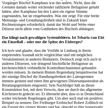
Vorgänger Bischof Kamphaus war das anders. Nicht, dass die
Gremien damals weiter reichender ratifizierte Befugnisse gehabt
hätten, aber Kamphaus hat den Laien ein eigene Stimme
zugestanden, hat sie eingebunden. Was mir zeigt: Für eine breite
Meinungs- und Gestaltungsfreiheit sind in Zukunft klare
Rechtsetzungen erforderlich, damit das Wohl und Wehe einer
Diözese nicht allein vom Gutdünken des Bischofs abhängen.
Das klingt nach gewaltigen Systemfehlern. Ist Tebartz-van Elst
ein Einzelfall – oder nur die Spitze des Eisberges?
Ich ho!e und glaube, dass die Vorfälle in Limburg in ihrem
empörenden Ausmaß nicht vergleichbar sind mit möglichen
Versäumnissen in anderen Bistümern. Dennoch zeigt sich auch in
anderen Diözesen, wie dringend bischöfliche Befugnisse an
kirchenrechtlich verbindliche Kontrollmechanismen gebunden
werden müssen. In meinem Bistum Regensburg beispielsweise hat
der einstige Bischof die Handlungsfreiheit der Laiengremien
immens gestutzt und einen ihm gewogenen Diözesanpastoralrat als
Beratungsgremium eingesetzt. Sein Nachfolger hält an dieser
Konstruktion fest, mit dem Verweis, dass sie durch das allgemeine
Kirchenrecht gedeckt sei. Er übersieht aber, dass es in Deutschland
weiter reichende Regelungen gibt. Um aber auch mal ein positives
Beispiel zu nennen: Der Freiburger Erzbischof Robert Zollitsch ist
ein Freund des o!enen Wortes und hat, obwohl er eher konservativ