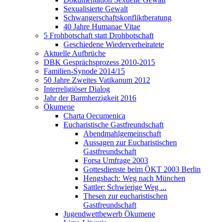
Sexualisierte Gewalt
Schwangerschaftskonfliktberatung
40 Jahre Humanae Vitae
5 Frohbotschaft statt Drohbotschaft
Geschiedene Wiederverheiratete
Aktuelle Aufbrüche
DBK Gesprächsprozess 2010-2015
Familien-Synode 2014/15
50 Jahre Zweites Vatikanum 2012
Interreligiöser Dialog
Jahr der Barmherzigkeit 2016
Ökumene
Charta Oecumenica
Eucharistische Gastfreundschaft
Abendmahlgemeinschaft
Aussagen zur Eucharistischen
Gastfreundschaft
Forsa Umfrage 2003
Gottesdienste beim ÖKT 2003 Berlin
Hengsbach: Weg nach München
Sattler: Schwierige Weg ...
Thesen zur eucharistischen
Gastfreundschaft
Jugendwettbewerb Ökumene