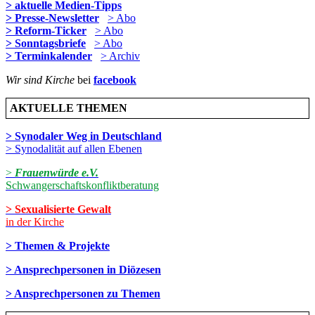
> aktuelle Medien-Tipps
> Presse-Newsletter
> Abo
> Reform-Ticker
> Abo
> Sonntagsbriefe
> Abo
> Terminkalender
> Archiv
Wir sind Kirche
bei
facebook
AKTUELLE THEMEN
> Synodaler Weg in Deutschland
> Synodalität auf allen Ebenen
>
Frauenwürde e.V.
Schwangerschaftskonfliktberatung
> Sexualisierte Gewalt
in der Kirche
> Themen & Projekte
> Ansprechpersonen in Diözesen
> Ansprechpersonen zu Themen