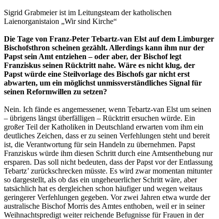
Sigrid Grabmeier ist im Leitungsteam der katholischen
Laienorganistaion „Wir sind Kirche“
Die Tage von Franz-Peter Tebartz-van Elst auf dem Limburger
Bischofsthron scheinen gezählt. Allerdings kann ihm nur der
Papst sein Amt entziehen – oder aber, der Bischof legt
Franziskus seinen Rücktritt nahe. Wäre es nicht klug, der
Papst würde eine Steilvorlage des Bischofs gar nicht erst
abwarten, um ein möglichst unmissverständliches Signal für
seinen Reformwillen zu setzen?
Nein. Ich fände es angemessener, wenn Tebartz-van Elst um seinen
– übrigens längst überfälligen – Rücktritt ersuchen würde. Ein
großer Teil der Katholiken in Deutschland erwarten vom ihm ein
deutliches Zeichen, dass er zu seinen Verfehlungen steht und bereit
ist, die Verantwortung für sein Handeln zu übernehmen. Papst
Franziskus würde ihm diesen Schritt durch eine Amtsenthebung nur
ersparen. Das soll nicht bedeuten, dass der Papst vor der Entlassung
Tebartz’ zurückschrecken müsste. Es wird zwar momentan mitunter
so dargestellt, als ob das ein ungeheuerlicher Schritt wäre, aber
tatsächlich hat es dergleichen schon häufiger und wegen weitaus
geringerer Verfehlungen gegeben. Vor zwei Jahren etwa wurde der
australische Bischof Morris des Amtes enthoben, weil er in seiner
Weihnachtspredigt weiter reichende Befugnisse für Frauen in der