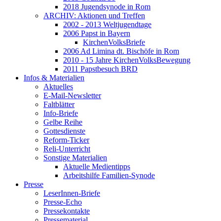
2018 Jugendsynode in Rom
ARCHIV: Aktionen und Treffen
2002 - 2013 Weltjugendtage
2006 Papst in Bayern
KirchenVolksBriefe
2006 Ad Limina dt. Bischöfe in Rom
2010 - 15 Jahre KirchenVolksBewegung
2011 Papstbesuch BRD
Infos & Materialien
Aktuelles
E-Mail-Newsletter
Faltblätter
Info-Briefe
Gelbe Reihe
Gottesdienste
Reform-Ticker
Reli-Unterricht
Sonstige Materialien
Aktuelle Medientipps
Arbeitshilfe Familien-Synode
Presse
LeserInnen-Briefe
Presse-Echo
Pressekontakte
Pressematerial