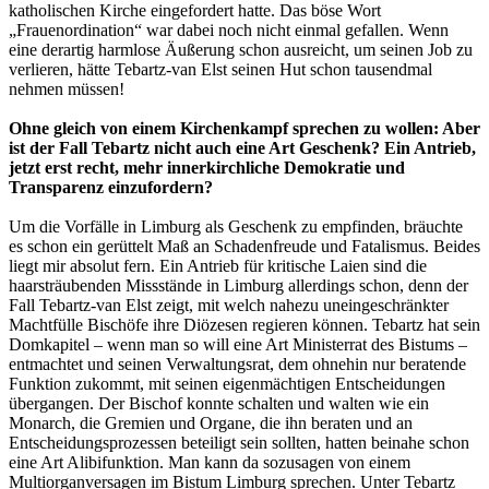
katholischen Kirche eingefordert hatte. Das böse Wort
„Frauenordination“ war dabei noch nicht einmal gefallen. Wenn
eine derartig harmlose Äußerung schon ausreicht, um seinen Job zu
verlieren, hätte Tebartz-van Elst seinen Hut schon tausendmal
nehmen müssen!
Ohne gleich von einem Kirchenkampf sprechen zu wollen: Aber
ist der Fall Tebartz nicht auch eine Art Geschenk? Ein Antrieb,
jetzt erst recht, mehr innerkirchliche Demokratie und
Transparenz einzufordern?
Um die Vorfälle in Limburg als Geschenk zu empfinden, bräuchte
es schon ein gerüttelt Maß an Schadenfreude und Fatalismus. Beides
liegt mir absolut fern. Ein Antrieb für kritische Laien sind die
haarsträubenden Missstände in Limburg allerdings schon, denn der
Fall Tebartz-van Elst zeigt, mit welch nahezu uneingeschränkter
Machtfülle Bischöfe ihre Diözesen regieren können. Tebartz hat sein
Domkapitel – wenn man so will eine Art Ministerrat des Bistums –
entmachtet und seinen Verwaltungsrat, dem ohnehin nur beratende
Funktion zukommt, mit seinen eigenmächtigen Entscheidungen
übergangen. Der Bischof konnte schalten und walten wie ein
Monarch, die Gremien und Organe, die ihn beraten und an
Entscheidungsprozessen beteiligt sein sollten, hatten beinahe schon
eine Art Alibifunktion. Man kann da sozusagen von einem
Multiorganversagen im Bistum Limburg sprechen. Unter Tebartz