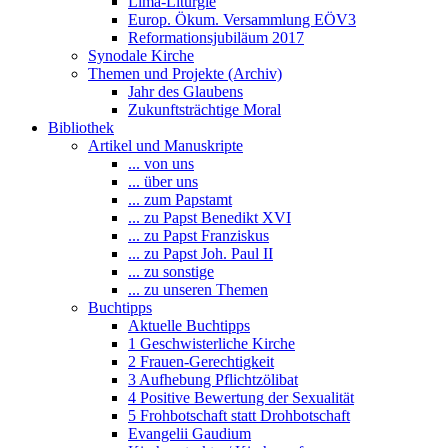
Lima-Liturgie
Europ. Ökum. Versammlung EÖV3
Reformationsjubiläum 2017
Synodale Kirche
Themen und Projekte (Archiv)
Jahr des Glaubens
Zukunftsträchtige Moral
Bibliothek
Artikel und Manuskripte
... von uns
... über uns
... zum Papstamt
... zu Papst Benedikt XVI
... zu Papst Franziskus
... zu Papst Joh. Paul II
... zu sonstige
... zu unseren Themen
Buchtipps
Aktuelle Buchtipps
1 Geschwisterliche Kirche
2 Frauen-Gerechtigkeit
3 Aufhebung Pflichtzölibat
4 Positive Bewertung der Sexualität
5 Frohbotschaft statt Drohbotschaft
Evangelii Gaudium