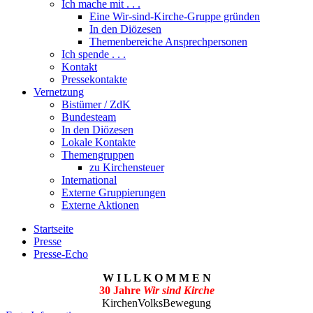
Ich mache mit . . .
Eine Wir-sind-Kirche-Gruppe gründen
In den Diözesen
Themenbereiche Ansprechpersonen
Ich spende . . .
Kontakt
Pressekontakte
Vernetzung
Bistümer / ZdK
Bundesteam
In den Diözesen
Lokale Kontakte
Themengruppen
zu Kirchensteuer
International
Externe Gruppierungen
Externe Aktionen
Startseite
Presse
Presse-Echo
W I L L K O M M E N
30 Jahre
Wir sind Kirche
KirchenVolksBewegung