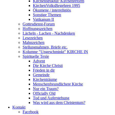
Kirchenstruktur/ Kirchenreform
KirchenVolksBegehren 1995
Ökumene / interreligiös
Sonstige Themen
Vatikanum II
Gottesdienst-Forum
Hoffnungszeichen
Lächeln - Lachen - Nachdenken
Lesezeichen
Mahnzeichen
Stellungnahmen, Briefe etc.
Kolumne "Ungeschminkt" KIRCHE IN
Spirituelle Texte
Advent
Die Kirche Christi
Frieden in dir
Gemeinde
Kirchenträume
Menschenfreundlichere Kirche
Nur ein Traum?
Officially Old
Tod und Auferstehung
Was wird aus dem Christentum?
Kontakt
Facebook