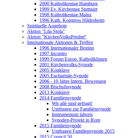
2000 Katholikentag Hamburg
1999 Ev. Kirchentag Stuttgart
1998 Katholikentag Mainz
1996 Kath. Kongress Hildesheim
Spirituelle Angebote
Aktion "Lila Stola"
Aktion "KirchenVolksPredigt"
Internationale Aktionen & Treffen
1996 Internationaler Beginn
1997 Incontro
1999 Forum Europ. KatholikInnen
2001 Kirchenvolks-Synode
2005 Konklave
2005 Eucharistie-Synode
2006 - 10 Jahre Intern. Bewegung
2008 Bischofssynode
2013 Konklave
2014 Familiensynode
Wir alle sind gefragt!
Umfragen zur Familiensynode
Instrumentum laboris
Synoden-Projekt in Rom
2015 Familiensynode
Umfragen Familiensynode 2015
2015 Council 50