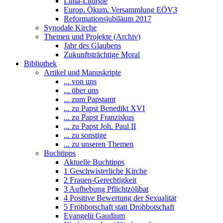
Lima-Liturgie
Europ. Ökum. Versammlung EÖV3
Reformationsjubiläum 2017
Synodale Kirche
Themen und Projekte (Archiv)
Jahr des Glaubens
Zukunftsträchtige Moral
Bibliothek
Artikel und Manuskripte
... von uns
... über uns
... zum Papstamt
... zu Papst Benedikt XVI
... zu Papst Franziskus
... zu Papst Joh. Paul II
... zu sonstige
... zu unseren Themen
Buchtipps
Aktuelle Buchtipps
1 Geschwisterliche Kirche
2 Frauen-Gerechtigkeit
3 Aufhebung Pflichtzölibat
4 Positive Bewertung der Sexualität
5 Frohbotschaft statt Drohbotschaft
Evangelii Gaudium