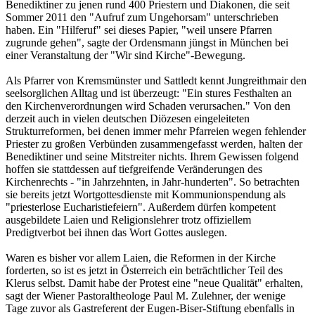
Benediktiner zu jenen rund 400 Priestern und Diakonen, die seit
Sommer 2011 den "Aufruf zum Ungehorsam" unterschrieben
haben. Ein "Hilferuf" sei dieses Papier, "weil unsere Pfarren
zugrunde gehen", sagte der Ordensmann jüngst in München bei
einer Veranstaltung der "Wir sind Kirche"-Bewegung.
Als Pfarrer von Kremsmünster und Sattledt kennt Jungreithmair den
seelsorglichen Alltag und ist überzeugt: "Ein stures Festhalten an
den Kirchenverordnungen wird Schaden verursachen." Von den
derzeit auch in vielen deutschen Diözesen eingeleiteten
Strukturreformen, bei denen immer mehr Pfarreien wegen fehlender
Priester zu großen Verbünden zusammengefasst werden, halten der
Benediktiner und seine Mitstreiter nichts. Ihrem Gewissen folgend
hoffen sie stattdessen auf tiefgreifende Veränderungen des
Kirchenrechts - "in Jahrzehnten, in Jahr-hunderten". So betrachten
sie bereits jetzt Wortgottesdienste mit Kommunionspendung als
"priesterlose Eucharistiefeiern". Außerdem dürfen kompetent
ausgebildete Laien und Religionslehrer trotz offiziellem
Predigtverbot bei ihnen das Wort Gottes auslegen.
Waren es bisher vor allem Laien, die Reformen in der Kirche
forderten, so ist es jetzt in Österreich ein beträchtlicher Teil des
Klerus selbst. Damit habe der Protest eine "neue Qualität" erhalten,
sagt der Wiener Pastoraltheologe Paul M. Zulehner, der wenige
Tage zuvor als Gastreferent der Eugen-Biser-Stiftung ebenfalls in