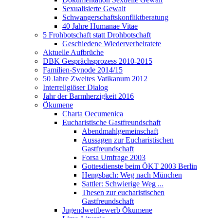
Sexualisierte Gewalt
Schwangerschaftskonfliktberatung
40 Jahre Humanae Vitae
5 Frohbotschaft statt Drohbotschaft
Geschiedene Wiederverheiratete
Aktuelle Aufbrüche
DBK Gesprächsprozess 2010-2015
Familien-Synode 2014/15
50 Jahre Zweites Vatikanum 2012
Interreligiöser Dialog
Jahr der Barmherzigkeit 2016
Ökumene
Charta Oecumenica
Eucharistische Gastfreundschaft
Abendmahlgemeinschaft
Aussagen zur Eucharistischen
Gastfreundschaft
Forsa Umfrage 2003
Gottesdienste beim ÖKT 2003 Berlin
Hengsbach: Weg nach München
Sattler: Schwierige Weg ...
Thesen zur eucharistischen
Gastfreundschaft
Jugendwettbewerb Ökumene