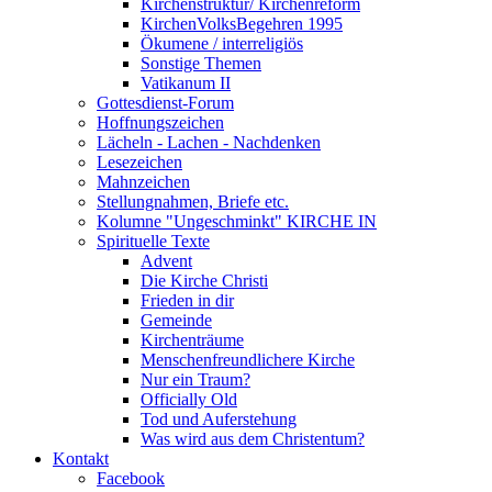
Kirchenstruktur/ Kirchenreform
KirchenVolksBegehren 1995
Ökumene / interreligiös
Sonstige Themen
Vatikanum II
Gottesdienst-Forum
Hoffnungszeichen
Lächeln - Lachen - Nachdenken
Lesezeichen
Mahnzeichen
Stellungnahmen, Briefe etc.
Kolumne "Ungeschminkt" KIRCHE IN
Spirituelle Texte
Advent
Die Kirche Christi
Frieden in dir
Gemeinde
Kirchenträume
Menschenfreundlichere Kirche
Nur ein Traum?
Officially Old
Tod und Auferstehung
Was wird aus dem Christentum?
Kontakt
Facebook