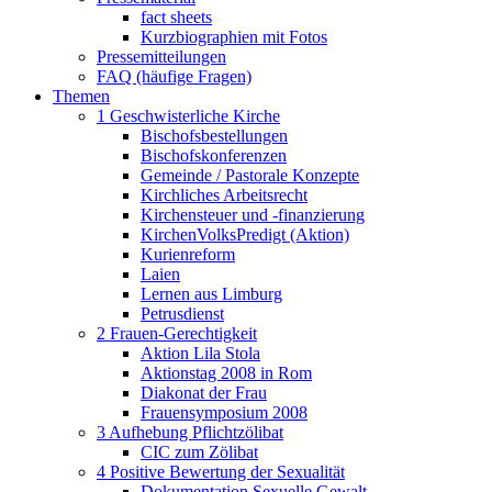
fact sheets
Kurzbiographien mit Fotos
Pressemitteilungen
FAQ (häufige Fragen)
Themen
1 Geschwisterliche Kirche
Bischofsbestellungen
Bischofskonferenzen
Gemeinde / Pastorale Konzepte
Kirchliches Arbeitsrecht
Kirchensteuer und -finanzierung
KirchenVolksPredigt (Aktion)
Kurienreform
Laien
Lernen aus Limburg
Petrusdienst
2 Frauen-Gerechtigkeit
Aktion Lila Stola
Aktionstag 2008 in Rom
Diakonat der Frau
Frauensymposium 2008
3 Aufhebung Pflichtzölibat
CIC zum Zölibat
4 Positive Bewertung der Sexualität
Dokumentation Sexuelle Gewalt