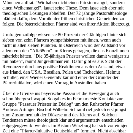
München auftrat. "Wir haben nicht einen Priestermangel, sondern
einen Weihemangel", lautet seine These. Dem lasse sich aber mit
theologischen Lösungen abhelfen. Der 72-jährige Pastoraltheologe
plädiert dafür, dem Vorbild der frühen christlichen Gemeinden zu
folgen. Die österreichischen Pfarrer sind von ihrer Aktion überzeugt.
Umfragen zufolge wissen sie 80 Prozent der Gläubigen hinter sich.
sieben von zehn Pfarrern sympathisierten mit ihnen, wenn auch
nicht in allen sieben Punkten. In Österreich wird der Aufstand vor
allem von den "Alt-68ern" im Klerus getragen, die das Konzil noch
miterlebt hätten. "Die 35-jährigen Priester wollten damit weniger zu
tun haben", räumt Jungreithmair ein. Dafür gibt es aus Sicht der
Revoluzzer durchaus positive Reaktionen aus dem Ausland, etwa
aus Irland, den USA, Brasilien, Polen und Tschechien. Helmut
Schüller, einst Wiener Generalvikar und einer der Gründer der
Pfarrerinitiative, wird einen Vortrag in Australien halten.
Über die Grenze ins bayerische Passau ist die Bewegung auch
schon übergeschwappt. So gab es im Februar erste Kontakte zur
Gruppe "Passauer Priester im Dialog" um den Ruhstorfer Pfarrer
Andreas Artinger. Bischof Wilhelm Schraml rief jedoch erst jüngst
zum Zusammenhalt der Diözese und des Klerus auf. Solchen
Tendenzen müsse theologisch klar und argumentativ entschieden
entgegengewirkt werden. Im Bistum Würzburg hat sich vor einiger
Zeit eine "Pfarrer-Initiative Deutschland" formiert. Nicht absehbar