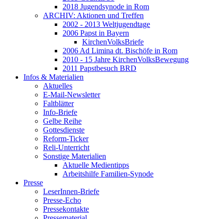
2018 Jugendsynode in Rom
ARCHIV: Aktionen und Treffen
2002 - 2013 Weltjugendtage
2006 Papst in Bayern
KirchenVolksBriefe
2006 Ad Limina dt. Bischöfe in Rom
2010 - 15 Jahre KirchenVolksBewegung
2011 Papstbesuch BRD
Infos & Materialien
Aktuelles
E-Mail-Newsletter
Faltblätter
Info-Briefe
Gelbe Reihe
Gottesdienste
Reform-Ticker
Reli-Unterricht
Sonstige Materialien
Aktuelle Medientipps
Arbeitshilfe Familien-Synode
Presse
LeserInnen-Briefe
Presse-Echo
Pressekontakte
Pressematerial