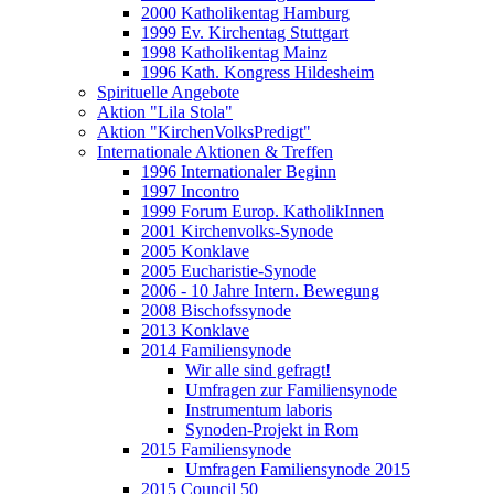
2000 Katholikentag Hamburg
1999 Ev. Kirchentag Stuttgart
1998 Katholikentag Mainz
1996 Kath. Kongress Hildesheim
Spirituelle Angebote
Aktion "Lila Stola"
Aktion "KirchenVolksPredigt"
Internationale Aktionen & Treffen
1996 Internationaler Beginn
1997 Incontro
1999 Forum Europ. KatholikInnen
2001 Kirchenvolks-Synode
2005 Konklave
2005 Eucharistie-Synode
2006 - 10 Jahre Intern. Bewegung
2008 Bischofssynode
2013 Konklave
2014 Familiensynode
Wir alle sind gefragt!
Umfragen zur Familiensynode
Instrumentum laboris
Synoden-Projekt in Rom
2015 Familiensynode
Umfragen Familiensynode 2015
2015 Council 50