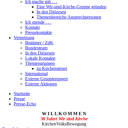
Ich mache mit . . .
Eine Wir-sind-Kirche-Gruppe gründen
In den Diözesen
Themenbereiche Ansprechpersonen
Ich spende . . .
Kontakt
Pressekontakte
Vernetzung
Bistümer / ZdK
Bundesteam
In den Diözesen
Lokale Kontakte
Themengruppen
zu Kirchensteuer
International
Externe Gruppierungen
Externe Aktionen
Startseite
Presse
Presse-Echo
W I L L K O M M E N
30 Jahre
Wir sind Kirche
KirchenVolksBewegung