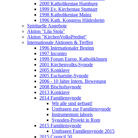
2000 Katholikentag Hamburg
1999 Ev. Kirchentag Stuttgart
1998 Katholikentag Mainz
1996 Kath. Kongress Hildesheim
Spirituelle Angebote
Aktion "Lila Stola"
Aktion "KirchenVolksPredigt"
Internationale Aktionen & Treffen
1996 Internationaler Beginn
1997 Incontro
1999 Forum Europ. KatholikInnen
2001 Kirchenvolks-Synode
2005 Konklave
2005 Eucharistie-Synode
2006 - 10 Jahre Intern. Bewegung
2008 Bischofssynode
2013 Konklave
2014 Familiensynode
Wir alle sind gefragt!
Umfragen zur Familiensynode
Instrumentum laboris
Synoden-Projekt in Rom
2015 Familiensynode
Umfragen Familiensynode 2015
2015 Council 50