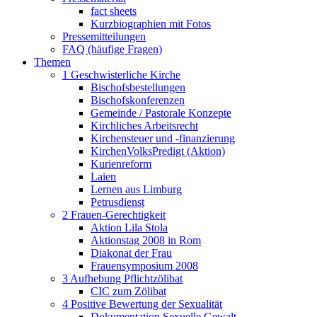
fact sheets
Kurzbiographien mit Fotos
Pressemitteilungen
FAQ (häufige Fragen)
Themen
1 Geschwisterliche Kirche
Bischofsbestellungen
Bischofskonferenzen
Gemeinde / Pastorale Konzepte
Kirchliches Arbeitsrecht
Kirchensteuer und -finanzierung
KirchenVolksPredigt (Aktion)
Kurienreform
Laien
Lernen aus Limburg
Petrusdienst
2 Frauen-Gerechtigkeit
Aktion Lila Stola
Aktionstag 2008 in Rom
Diakonat der Frau
Frauensymposium 2008
3 Aufhebung Pflichtzölibat
CIC zum Zölibat
4 Positive Bewertung der Sexualität
Dokumentation Sexuelle Gewalt