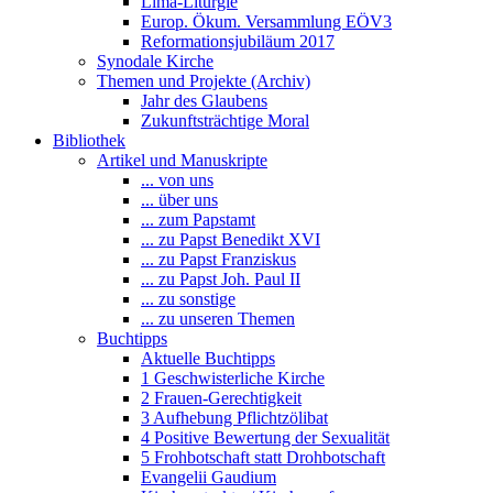
Lima-Liturgie
Europ. Ökum. Versammlung EÖV3
Reformationsjubiläum 2017
Synodale Kirche
Themen und Projekte (Archiv)
Jahr des Glaubens
Zukunftsträchtige Moral
Bibliothek
Artikel und Manuskripte
... von uns
... über uns
... zum Papstamt
... zu Papst Benedikt XVI
... zu Papst Franziskus
... zu Papst Joh. Paul II
... zu sonstige
... zu unseren Themen
Buchtipps
Aktuelle Buchtipps
1 Geschwisterliche Kirche
2 Frauen-Gerechtigkeit
3 Aufhebung Pflichtzölibat
4 Positive Bewertung der Sexualität
5 Frohbotschaft statt Drohbotschaft
Evangelii Gaudium