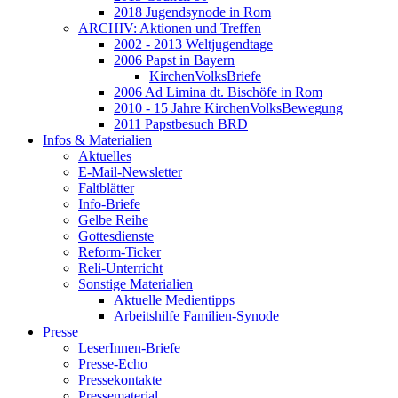
2018 Jugendsynode in Rom
ARCHIV: Aktionen und Treffen
2002 - 2013 Weltjugendtage
2006 Papst in Bayern
KirchenVolksBriefe
2006 Ad Limina dt. Bischöfe in Rom
2010 - 15 Jahre KirchenVolksBewegung
2011 Papstbesuch BRD
Infos & Materialien
Aktuelles
E-Mail-Newsletter
Faltblätter
Info-Briefe
Gelbe Reihe
Gottesdienste
Reform-Ticker
Reli-Unterricht
Sonstige Materialien
Aktuelle Medientipps
Arbeitshilfe Familien-Synode
Presse
LeserInnen-Briefe
Presse-Echo
Pressekontakte
Pressematerial