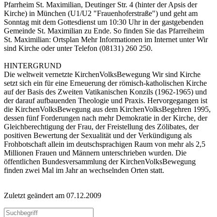
Pfarrheim St. Maximilian, Deutinger Str. 4 (hinter der Apsis der
Kirche) in München (U1/U2 "Frauenhoferstraße") und geht am
Sonntag mit dem Gottesdienst um 10:30 Uhr in der gastgebenden
Gemeinde St. Maximilian zu Ende. So finden Sie das Pfarreiheim
St. Maximilian: Ortsplan Mehr Informationen im Internet unter Wir
sind Kirche oder unter Telefon (08131) 260 250.
HINTERGRUND
Die weltweit vernetzte KirchenVolksBewegung Wir sind Kirche
setzt sich ein für eine Erneuerung der römisch-katholischen Kirche
auf der Basis des Zweiten Vatikanischen Konzils (1962-1965) und
der darauf aufbauenden Theologie und Praxis. Hervorgegangen ist
die KirchenVolksBewegung aus dem KirchenVolksBegehren 1995,
dessen fünf Forderungen nach mehr Demokratie in der Kirche, der
Gleichberechtigung der Frau, der Freistellung des Zölibates, der
positiven Bewertung der Sexualität und der Verkündigung als
Frohbotschaft allein im deutschsprachigen Raum von mehr als 2,5
Millionen Frauen und Männern unterschrieben wurden. Die
öffentlichen Bundesversammlung der KirchenVolksBewegung
finden zwei Mal im Jahr an wechselnden Orten statt.
Zuletzt geändert am 07­.12.2009