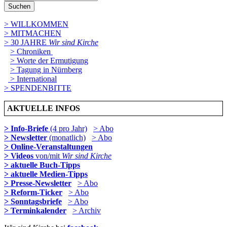
Suchen
> WILLKOMMEN
> MITMACHEN
> 30 JAHRE
Wir sind Kirche
> Chroniken
> Worte der Ermutigung
> Tagung in Nürnberg
> International
> SPENDENBITTE
AKTUELLE INFOS
> Info-Briefe
(4 pro Jahr)
> Abo
> Newsletter
(monatlich)
> Abo
> Online-Veranstaltungen
> Videos
von/mit
Wir sind Kirche
> aktuelle Buch-Tipps
> aktuelle Medien-Tipps
> Presse-Newsletter
> Abo
> Reform-Ticker
> Abo
> Sonntagsbriefe
> Abo
> Terminkalender
> Archiv