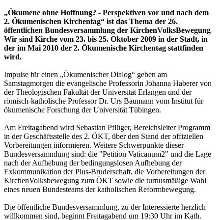
„Ökumene ohne Hoffnung? - Perspektiven vor und nach dem
2. Ökumenischen Kirchentag“ ist das Thema der 26.
öffentlichen Bundesversammlung der KirchenVolksBewegung
Wir sind Kirche vom 23. bis 25. Oktober 2009 in der Stadt, in
der im Mai 2010 der 2. Ökumenische Kirchentag stattfinden
wird.
Impulse für einen „Ökumenischer Dialog“ geben am
Samstagmorgen die evangelische Professorin Johanna Haberer von
der Theologischen Fakultät der Universität Erlangen und der
römisch-katholische Professor Dr. Urs Baumann vom Institut für
ökumenische Forschung der Universität Tübingen.
Am Freitagabend wird Sebastian Pflüger, Bereichsleiter Programm
in der Geschäftsstelle des 2. ÖKT, über den Stand der offiziellen
Vorbereitungen informieren. Weitere Schwerpunkte dieser
Bundesversammlung sind: die "Petition Vaticanum2" und die Lage
nach der Aufhebung der bedingungslosen Aufhebung der
Exkommunikation der Pius-Bruderschaft, die Vorbereitungen der
KirchenVolksbewegung zum ÖKT sowie die turnusmäßige Wahl
eines neuen Bundesteams der katholischen Reformbewegung.
Die öffentliche Bundesversammlung, zu der Interessierte herzlich
willkommen sind, beginnt Freitagabend um 19:30 Uhr im Kath.