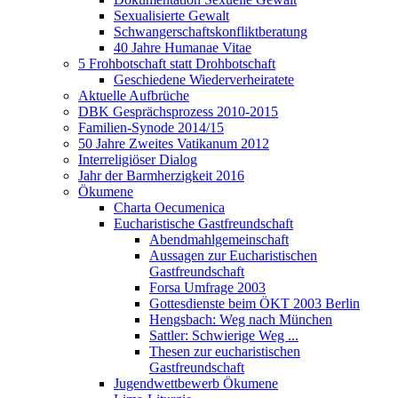
Sexualisierte Gewalt
Schwangerschaftskonfliktberatung
40 Jahre Humanae Vitae
5 Frohbotschaft statt Drohbotschaft
Geschiedene Wiederverheiratete
Aktuelle Aufbrüche
DBK Gesprächsprozess 2010-2015
Familien-Synode 2014/15
50 Jahre Zweites Vatikanum 2012
Interreligiöser Dialog
Jahr der Barmherzigkeit 2016
Ökumene
Charta Oecumenica
Eucharistische Gastfreundschaft
Abendmahlgemeinschaft
Aussagen zur Eucharistischen
Gastfreundschaft
Forsa Umfrage 2003
Gottesdienste beim ÖKT 2003 Berlin
Hengsbach: Weg nach München
Sattler: Schwierige Weg ...
Thesen zur eucharistischen
Gastfreundschaft
Jugendwettbewerb Ökumene