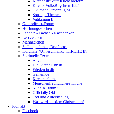
Kirchenstruktur/ Kirchenreform
KirchenVolksBegehren 1995
Ökumene / interreligiös
Sonstige Themen
Vatikanum II
Gottesdienst-Forum
Hoffnungszeichen
Lächeln - Lachen - Nachdenken
Lesezeichen
Mahnzeichen
Stellungnahmen, Briefe etc.
Kolumne "Ungeschminkt" KIRCHE IN
Spirituelle Texte
Advent
Die Kirche Christi
Frieden in dir
Gemeinde
Kirchenträume
Menschenfreundlichere Kirche
Nur ein Traum?
Officially Old
Tod und Auferstehung
Was wird aus dem Christentum?
Kontakt
Facebook