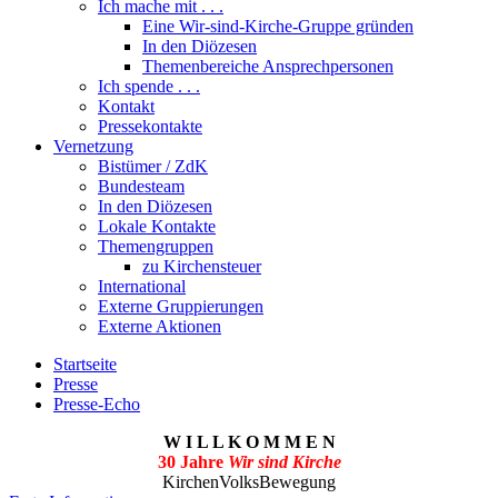
Ich mache mit . . .
Eine Wir-sind-Kirche-Gruppe gründen
In den Diözesen
Themenbereiche Ansprechpersonen
Ich spende . . .
Kontakt
Pressekontakte
Vernetzung
Bistümer / ZdK
Bundesteam
In den Diözesen
Lokale Kontakte
Themengruppen
zu Kirchensteuer
International
Externe Gruppierungen
Externe Aktionen
Startseite
Presse
Presse-Echo
W I L L K O M M E N
30 Jahre
Wir sind Kirche
KirchenVolksBewegung