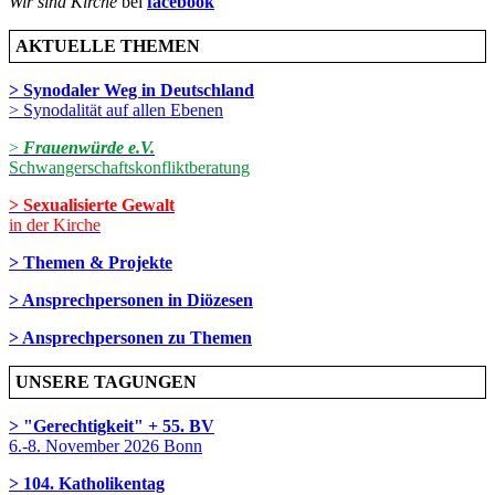
Wir sind Kirche
bei
facebook
AKTUELLE THEMEN
> Synodaler Weg in Deutschland
> Synodalität auf allen Ebenen
>
Frauenwürde e.V.
Schwangerschaftskonfliktberatung
> Sexualisierte Gewalt
in der Kirche
> Themen & Projekte
> Ansprechpersonen in Diözesen
> Ansprechpersonen zu Themen
UNSERE TAGUNGEN
> "Gerechtigkeit" + 55. BV
6.-8. November 2026 Bonn
> 104. Katholikentag