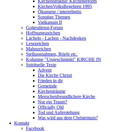
Kirchenstruktur/ Kirchenreform
KirchenVolksBegehren 1995
Ökumene / interreligiös
Sonstige Themen
Vatikanum II
Gottesdienst-Forum
Hoffnungszeichen
Lächeln - Lachen - Nachdenken
Lesezeichen
Mahnzeichen
Stellungnahmen, Briefe etc.
Kolumne "Ungeschminkt" KIRCHE IN
Spirituelle Texte
Advent
Die Kirche Christi
Frieden in dir
Gemeinde
Kirchenträume
Menschenfreundlichere Kirche
Nur ein Traum?
Officially Old
Tod und Auferstehung
Was wird aus dem Christentum?
Kontakt
Facebook