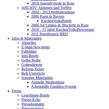
2018 Jugendsynode in Rom
ARCHIV: Aktionen und Treffen
2002 - 2013 Weltjugendtage
2006 Papst in Bayern
KirchenVolksBriefe
2006 Ad Limina dt. Bischöfe in Rom
2010 - 15 Jahre KirchenVolksBewegung
2011 Papstbesuch BRD
Infos & Materialien
Aktuelles
E-Mail-Newsletter
Faltblätter
Info-Briefe
Gelbe Reihe
Gottesdienste
Reform-Ticker
Reli-Unterricht
Sonstige Materialien
Aktuelle Medientipps
Arbeitshilfe Familien-Synode
Presse
LeserInnen-Briefe
Presse-Echo
Pressekontakte
Pressematerial