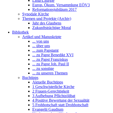
Lima-Liturgie
Europ. Ökum. Versammlung EÖV3
Reformationsjubiläum 2017
Synodale Kirche
Themen und Projekte (Archiv)
Jahr des Glaubens
Zukunftsträchtige Moral
Bibliothek
Artikel und Manuskripte
... von uns
... über uns
... zum Papstamt
... zu Papst Benedikt XVI
... zu Papst Franziskus
... zu Papst Joh. Paul II
... zu sonstige
... zu unseren Themen
Buchtipps
Aktuelle Buchtipps
1 Geschwisterliche Kirche
2 Frauen-Gerechtigkeit
3 Aufhebung Pflichtzölibat
4 Positive Bewertung der Sexualität
5 Frohbotschaft statt Drohbotschaft
Evangelii Gaudium