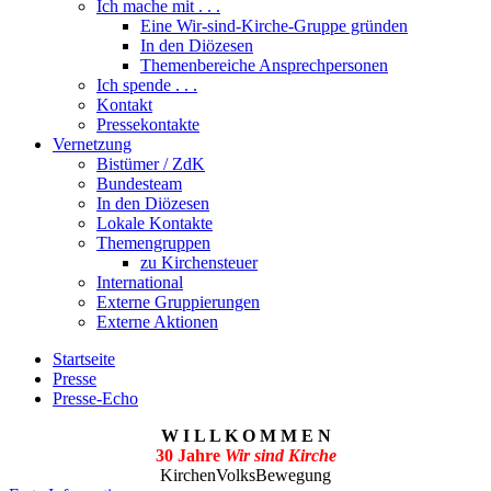
Ich mache mit . . .
Eine Wir-sind-Kirche-Gruppe gründen
In den Diözesen
Themenbereiche Ansprechpersonen
Ich spende . . .
Kontakt
Pressekontakte
Vernetzung
Bistümer / ZdK
Bundesteam
In den Diözesen
Lokale Kontakte
Themengruppen
zu Kirchensteuer
International
Externe Gruppierungen
Externe Aktionen
Startseite
Presse
Presse-Echo
W I L L K O M M E N
30 Jahre
Wir sind Kirche
KirchenVolksBewegung