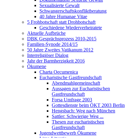
Sexualisierte Gewalt
Schwangerschaftskonfliktberatung
40 Jahre Humanae Vitae
5 Frohbotschaft statt Drohbotschaft
Geschiedene Wiederverheiratete
Aktuelle Aufbrüche
DBK Gesprächsprozess 2010-2015
Familien-Synode 2014/15
50 Jahre Zweites Vatikanum 2012
Interreligiöser Dialog
Jahr der Barmherzigkeit 2016
Ökumene
Charta Oecumenica
Eucharistische Gastfreundschaft
Abendmahlgemeinschaft
Aussagen zur Eucharistischen
Gastfreundschaft
Forsa Umfrage 2003
Gottesdienste beim ÖKT 2003 Berlin
Hengsbach: Weg nach München
Sattler: Schwierige Weg ...
Thesen zur eucharistischen
Gastfreundschaft
Jugendwettbewerb Ökumene