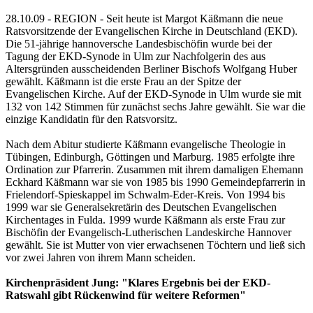
28.10.09 - REGION - Seit heute ist Margot Käßmann die neue
Ratsvorsitzende der Evangelischen Kirche in Deutschland (EKD).
Die 51-jährige hannoversche Landesbischöfin wurde bei der
Tagung der EKD-Synode in Ulm zur Nachfolgerin des aus
Altersgründen ausscheidenden Berliner Bischofs Wolfgang Huber
gewählt. Käßmann ist die erste Frau an der Spitze der
Evangelischen Kirche. Auf der EKD-Synode in Ulm wurde sie mit
132 von 142 Stimmen für zunächst sechs Jahre gewählt. Sie war die
einzige Kandidatin für den Ratsvorsitz.
Nach dem Abitur studierte Käßmann evangelische Theologie in
Tübingen, Edinburgh, Göttingen und Marburg. 1985 erfolgte ihre
Ordination zur Pfarrerin. Zusammen mit ihrem damaligen Ehemann
Eckhard Käßmann war sie von 1985 bis 1990 Gemeindepfarrerin in
Frielendorf-Spieskappel im Schwalm-Eder-Kreis. Von 1994 bis
1999 war sie Generalsekretärin des Deutschen Evangelischen
Kirchentages in Fulda. 1999 wurde Käßmann als erste Frau zur
Bischöfin der Evangelisch-Lutherischen Landeskirche Hannover
gewählt. Sie ist Mutter von vier erwachsenen Töchtern und ließ sich
vor zwei Jahren von ihrem Mann scheiden.
Kirchenpräsident Jung: "Klares Ergebnis bei der EKD-
Ratswahl gibt Rückenwind für weitere Reformen"