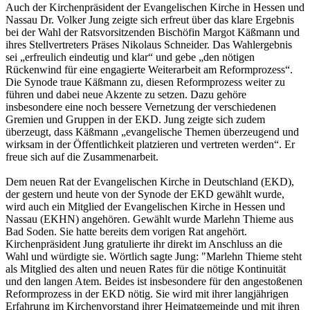
Auch der Kirchenpräsident der Evangelischen Kirche in Hessen und
Nassau Dr. Volker Jung zeigte sich erfreut über das klare Ergebnis
bei der Wahl der Ratsvorsitzenden Bischöfin Margot Käßmann und
ihres Stellvertreters Präses Nikolaus Schneider. Das Wahlergebnis
sei „erfreulich eindeutig und klar“ und gebe „den nötigen
Rückenwind für eine engagierte Weiterarbeit am Reformprozess“.
Die Synode traue Käßmann zu, diesen Reformprozess weiter zu
führen und dabei neue Akzente zu setzen. Dazu gehöre
insbesondere eine noch bessere Vernetzung der verschiedenen
Gremien und Gruppen in der EKD. Jung zeigte sich zudem
überzeugt, dass Käßmann „evangelische Themen überzeugend und
wirksam in der Öffentlichkeit platzieren und vertreten werden“. Er
freue sich auf die Zusammenarbeit.
Dem neuen Rat der Evangelischen Kirche in Deutschland (EKD),
der gestern und heute von der Synode der EKD gewählt wurde,
wird auch ein Mitglied der Evangelischen Kirche in Hessen und
Nassau (EKHN) angehören. Gewählt wurde Marlehn Thieme aus
Bad Soden. Sie hatte bereits dem vorigen Rat angehört.
Kirchenpräsident Jung gratulierte ihr direkt im Anschluss an die
Wahl und würdigte sie. Wörtlich sagte Jung: "Marlehn Thieme steht
als Mitglied des alten und neuen Rates für die nötige Kontinuität
und den langen Atem. Beides ist insbesondere für den angestoßenen
Reformprozess in der EKD nötig. Sie wird mit ihrer langjährigen
Erfahrung im Kirchenvorstand ihrer Heimatgemeinde und mit ihren