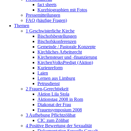
fact sheets
Kurzbiographien mit Fotos
Pressemitteilungen
FAQ (häufige Fragen)
Themen
1 Geschwisterliche Kirche
Bischofsbestellungen
Bischofskonferenzen
Gemeinde / Pastorale Konzepte
Kirchliches Arbeitsrecht
Kirchensteuer und -finanzierung
KirchenVolksPredigt (Aktion)
Kurienreform
Laien
Lernen aus Limburg
Petrusdienst
2 Frauen-Gerechtigkeit
Aktion Lila Stola
Aktionstag 2008 in Rom
Diakonat der Frau
Frauensymposium 2008
3 Aufhebung Pflichtzölibat
CIC zum Zölibat
4 Positive Bewertung der Sexualität
Dokumentation Sexuelle Gewalt