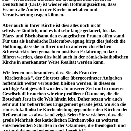
Deutschland (EKD) ist wieder ein Hoffnungszeichen, dass
Frauen alle Ämter in der Kirche innehaben und
Verantwortung tragen können.
Aber auch in Ihrer Kirche ist dies alles noch nicht
selbstverständlich, und es hat sehr lange gedauert, bis das
Pfarr- und Bischofsamt den evangelischen Frauen offen stand.
Für uns als katholische Reformbewegung birgt dies jedoch die
Hoffnung, dass die in Ihrer und in anderen christlichen
Schwesterkirchen gemachten positiven Erfahrungen dazu
führen werden, dass dies bald auch in der römisch-katholischen
Kirche in anerkannter Weise Realität werden kann.
Wir freuen uns besonders, dass Sie als Frau der
„Kirchenbasis“, der Sie trotz aller übergeordneter Aufgaben
hoffentlich weiter verbunden bleiben werden, in dieses so
wichtige Amt gewählt wurden. In unserer Zeit und in unserer
Gesellschaft brauchen wir eine profilierte Ökumene, die die
Botschaft Jesu in die Welt hinein lebt. Daher setzen wir auch
sehr auf Ihr beharrliches Engagement gerade jetzt, wo sich die
römisch-katholische Kirchenleitung gegenüber den Kirchen der
Reformation so abweisend zeigt. Seien Sie versichert, dass die
große Mehrheit des katholischen Kirchenvolks zu weiteren
entscheidenden Schritten in der Ökumene, die theologisch und
pastoral dringend geboten sind, bereit ist.“