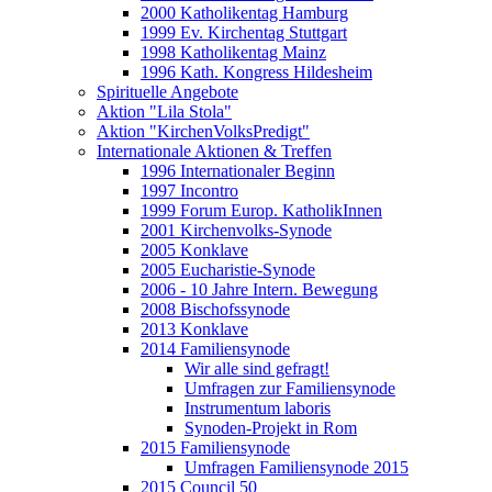
2000 Katholikentag Hamburg
1999 Ev. Kirchentag Stuttgart
1998 Katholikentag Mainz
1996 Kath. Kongress Hildesheim
Spirituelle Angebote
Aktion "Lila Stola"
Aktion "KirchenVolksPredigt"
Internationale Aktionen & Treffen
1996 Internationaler Beginn
1997 Incontro
1999 Forum Europ. KatholikInnen
2001 Kirchenvolks-Synode
2005 Konklave
2005 Eucharistie-Synode
2006 - 10 Jahre Intern. Bewegung
2008 Bischofssynode
2013 Konklave
2014 Familiensynode
Wir alle sind gefragt!
Umfragen zur Familiensynode
Instrumentum laboris
Synoden-Projekt in Rom
2015 Familiensynode
Umfragen Familiensynode 2015
2015 Council 50