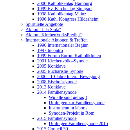
2000 Katholikentag Hamburg
1999 Ev. Kirchentag Stuttgart
1998 Katholikentag Mainz
1996 Kath. Kongress Hildesheim
Spirituelle Angebote
Aktion "Lila Stola"
Aktion "KirchenVolksPredigt"
Internationale Aktionen & Treffen
1996 Internationaler Beginn
1997 Incontro
1999 Forum Europ. KatholikInnen
2001 Kirchenvolks-Synode
2005 Konklave
2005 Eucharistie-Synode
2006 - 10 Jahre Intern. Bewegung
2008 Bischofssynode
2013 Konklave
2014 Familiensynode
Wir alle sind gefragt!
Umfragen zur Familiensynode
Instrumentum laboris
Synoden-Projekt in Rom
2015 Familiensynode
Umfragen Familiensynode 2015
2015 Council 50