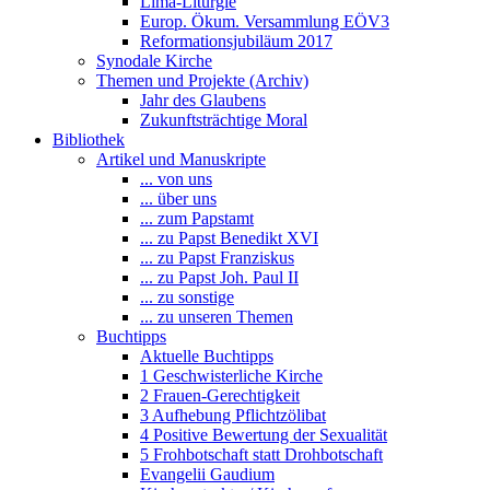
Lima-Liturgie
Europ. Ökum. Versammlung EÖV3
Reformationsjubiläum 2017
Synodale Kirche
Themen und Projekte (Archiv)
Jahr des Glaubens
Zukunftsträchtige Moral
Bibliothek
Artikel und Manuskripte
... von uns
... über uns
... zum Papstamt
... zu Papst Benedikt XVI
... zu Papst Franziskus
... zu Papst Joh. Paul II
... zu sonstige
... zu unseren Themen
Buchtipps
Aktuelle Buchtipps
1 Geschwisterliche Kirche
2 Frauen-Gerechtigkeit
3 Aufhebung Pflichtzölibat
4 Positive Bewertung der Sexualität
5 Frohbotschaft statt Drohbotschaft
Evangelii Gaudium