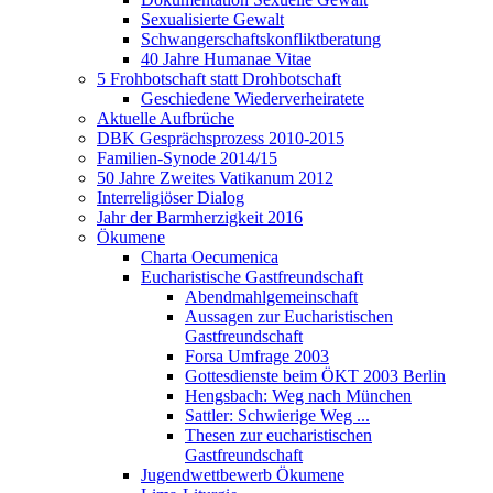
Sexualisierte Gewalt
Schwangerschaftskonfliktberatung
40 Jahre Humanae Vitae
5 Frohbotschaft statt Drohbotschaft
Geschiedene Wiederverheiratete
Aktuelle Aufbrüche
DBK Gesprächsprozess 2010-2015
Familien-Synode 2014/15
50 Jahre Zweites Vatikanum 2012
Interreligiöser Dialog
Jahr der Barmherzigkeit 2016
Ökumene
Charta Oecumenica
Eucharistische Gastfreundschaft
Abendmahlgemeinschaft
Aussagen zur Eucharistischen
Gastfreundschaft
Forsa Umfrage 2003
Gottesdienste beim ÖKT 2003 Berlin
Hengsbach: Weg nach München
Sattler: Schwierige Weg ...
Thesen zur eucharistischen
Gastfreundschaft
Jugendwettbewerb Ökumene