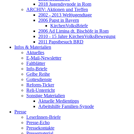
2018 Jugendsynode in Rom
ARCHIV: Aktionen und Treffen
2002 - 2013 Weltjugendtage
2006 Papst in Bayern
KirchenVolksBriefe
2006 Ad Limina dt. Bischöfe in Rom
2010 - 15 Jahre KirchenVolksBewegung
2011 Papstbesuch BRD
Infos & Materialien
Aktuelles
E-Mail-Newsletter
Faltblätter
Info-Briefe
Gelbe Reihe
Gottesdienste
Reform-Ticker
Reli-Unterricht
Sonstige Materialien
Aktuelle Medientipps
Arbeitshilfe Familien-Synode
Presse
LeserInnen-Briefe
Presse-Echo
Pressekontakte
Pressematerial