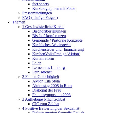
fact sheets
Kurzbiographien mit Fotos
Pressemitteilungen
FAQ (häufige Fragen)
Themen
1 Geschwisterliche Kirche
Bischofsbestellungen
Bischofskonferenzen
Gemeinde / Pastorale Konzepte
Kirchliches Arbeitsrecht
Kirchensteuer und -finanzierung
KirchenVolksPredigt (Aktion)
Kurienreform
Laien
Lernen aus Limburg
Petrusdienst
2 Frauen-Gerechtigkeit
Aktion Lila Stola
Aktionstag 2008 in Rom
Diakonat der Frau
Frauensymposium 2008
3 Aufhebung Pflichtzölibat
CIC zum Zölibat
4 Positive Bewertung der Sexualität
Dokumentation Sexuelle Gewalt