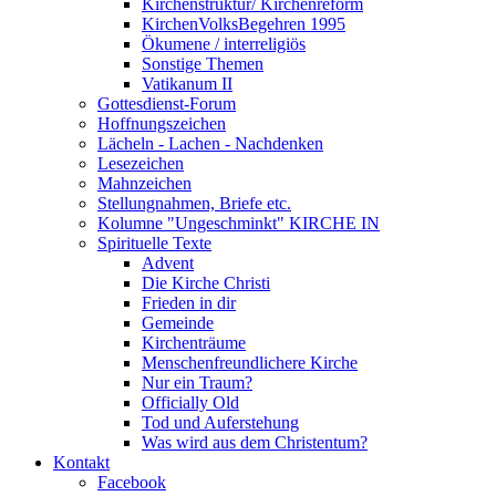
Kirchenstruktur/ Kirchenreform
KirchenVolksBegehren 1995
Ökumene / interreligiös
Sonstige Themen
Vatikanum II
Gottesdienst-Forum
Hoffnungszeichen
Lächeln - Lachen - Nachdenken
Lesezeichen
Mahnzeichen
Stellungnahmen, Briefe etc.
Kolumne "Ungeschminkt" KIRCHE IN
Spirituelle Texte
Advent
Die Kirche Christi
Frieden in dir
Gemeinde
Kirchenträume
Menschenfreundlichere Kirche
Nur ein Traum?
Officially Old
Tod und Auferstehung
Was wird aus dem Christentum?
Kontakt
Facebook