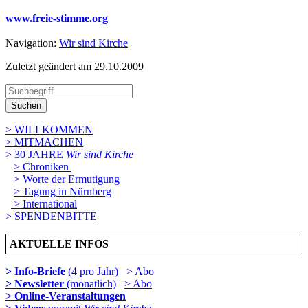
www.freie-stimme.org
Navigation:
Wir sind Kirche
Zuletzt geändert am 29­.10.2009
Suchen
> WILLKOMMEN
> MITMACHEN
> 30 JAHRE
Wir sind Kirche
> Chroniken
> Worte der Ermutigung
> Tagung in Nürnberg
> International
> SPENDENBITTE
AKTUELLE INFOS
> Info-Briefe
(4 pro Jahr)
> Abo
> Newsletter
(monatlich)
> Abo
> Online-Veranstaltungen