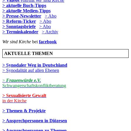
> Videos
von/mit
Wir sind Kirche
> aktuelle Buch-Tipps
> aktuelle Medien-Tipps
> Presse-Newsletter
> Abo
> Reform-Ticker
> Abo
> Sonntagsbriefe
> Abo
> Terminkalender
> Archiv
Wir sind Kirche
bei
facebook
AKTUELLE THEMEN
> Synodaler Weg in Deutschland
> Synodalität auf allen Ebenen
>
Frauenwürde e.V.
Schwangerschaftskonfliktberatung
> Sexualisierte Gewalt
in der Kirche
> Themen & Projekte
> Ansprechpersonen in Diözesen
> Ansprechpersonen zu Themen