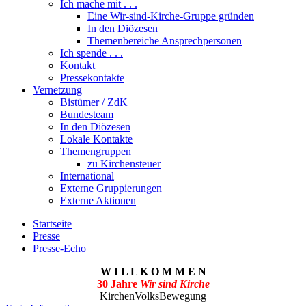
Ich mache mit . . .
Eine Wir-sind-Kirche-Gruppe gründen
In den Diözesen
Themenbereiche Ansprechpersonen
Ich spende . . .
Kontakt
Pressekontakte
Vernetzung
Bistümer / ZdK
Bundesteam
In den Diözesen
Lokale Kontakte
Themengruppen
zu Kirchensteuer
International
Externe Gruppierungen
Externe Aktionen
Startseite
Presse
Presse-Echo
W I L L K O M M E N
30 Jahre
Wir sind Kirche
KirchenVolksBewegung