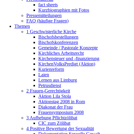
fact sheets
Kurzbiographien mit Fotos
Pressemitteilungen
FAQ (häufige Fragen)
Themen
1 Geschwisterliche Kirche
Bischofsbestellungen
Bischofskonferenzen
Gemeinde / Pastorale Konzepte
Kirchliches Arbeitsrecht
Kirchensteuer und -finanzierung
KirchenVolksPredigt (Aktion)
Kurienreform
Laien
Lernen aus Limburg
Petrusdienst
2 Frauen-Gerechtigkeit
Aktion Lila Stola
Aktionstag 2008 in Rom
Diakonat der Frau
Frauensymposium 2008
3 Aufhebung Pflichtzölibat
CIC zum Zölibat
4 Positive Bewertung der Sexualität
Dokumentation Sexuelle Gewalt