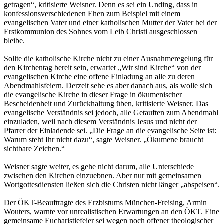
getragen“, kritisierte Weisner. Denn es sei ein Unding, dass in
konfessionsverschiedenen Ehen zum Beispiel mit einem
evangelischen Vater und einer katholischen Mutter der Vater bei der
Erstkommunion des Sohnes vom Leib Christi ausgeschlossen
bleibe.
Sollte die katholische Kirche nicht zu einer Ausnahmeregelung für
den Kirchentag bereit sein, erwartet „Wir sind Kirche“ von der
evangelischen Kirche eine offene Einladung an alle zu deren
Abendmahlsfeiern. Derzeit sehe es aber danach aus, als wolle sich
die evangelische Kirche in dieser Frage in ökumenischer
Bescheidenheit und Zurückhaltung üben, kritisierte Weisner. Das
evangelische Verständnis sei jedoch, alle Getauften zum Abendmahl
einzuladen, weil nach diesem Verständnis Jesus und nicht der
Pfarrer der Einladende sei. „Die Frage an die evangelische Seite ist:
Warum steht Ihr nicht dazu“, sagte Weisner. „Ökumene braucht
sichtbare Zeichen.“
Weisner sagte weiter, es gehe nicht darum, alle Unterschiede
zwischen den Kirchen einzuebnen. Aber nur mit gemeinsamen
Wortgottesdiensten ließen sich die Christen nicht länger „abspeisen“.
Der ÖKT-Beauftragte des Erzbistums München-Freising, Armin
Wouters, warnte vor unrealistischen Erwartungen an den ÖKT. Eine
gemeinsame Eucharistiefeier sei wegen noch offener theologischer