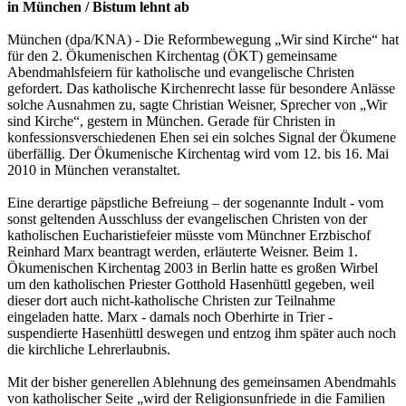
in München / Bistum lehnt ab
München (dpa/KNA) - Die Reformbewegung „Wir sind Kirche“ hat
für den 2. Ökumenischen Kirchentag (ÖKT) gemeinsame
Abendmahlsfeiern für katholische und evangelische Christen
gefordert. Das katholische Kirchenrecht lasse für besondere Anlässe
solche Ausnahmen zu, sagte Christian Weisner, Sprecher von „Wir
sind Kirche“, gestern in München. Gerade für Christen in
konfessionsverschiedenen Ehen sei ein solches Signal der Ökumene
überfällig. Der Ökumenische Kirchentag wird vom 12. bis 16. Mai
2010 in München veranstaltet.
Eine derartige päpstliche Befreiung – der sogenannte Indult - vom
sonst geltenden Ausschluss der evangelischen Christen von der
katholischen Eucharistiefeier müsste vom Münchner Erzbischof
Reinhard Marx beantragt werden, erläuterte Weisner. Beim 1.
Ökumenischen Kirchentag 2003 in Berlin hatte es großen Wirbel
um den katholischen Priester Gotthold Hasenhüttl gegeben, weil
dieser dort auch nicht-katholische Christen zur Teilnahme
eingeladen hatte. Marx - damals noch Oberhirte in Trier -
suspendierte Hasenhüttl deswegen und entzog ihm später auch noch
die kirchliche Lehrerlaubnis.
Mit der bisher generellen Ablehnung des gemeinsamen Abendmahls
von katholischer Seite „wird der Religionsunfriede in die Familien