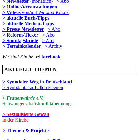
> Newsletter
(monatlich)
> Abo
> Online-Veranstaltungen
> Videos
von/mit
Wir sind Kirche
> aktuelle Buch-Tipps
> aktuelle Medien-Tipps
> Presse-Newsletter
> Abo
> Reform-Ticker
> Abo
> Sonntagsbriefe
> Abo
> Terminkalender
> Archiv
Wir sind Kirche
bei
facebook
AKTUELLE THEMEN
> Synodaler Weg in Deutschland
> Synodalität auf allen Ebenen
>
Frauenwürde e.V.
Schwangerschaftskonfliktberatung
> Sexualisierte Gewalt
in der Kirche
> Themen & Projekte