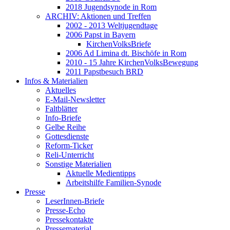
2018 Jugendsynode in Rom
ARCHIV: Aktionen und Treffen
2002 - 2013 Weltjugendtage
2006 Papst in Bayern
KirchenVolksBriefe
2006 Ad Limina dt. Bischöfe in Rom
2010 - 15 Jahre KirchenVolksBewegung
2011 Papstbesuch BRD
Infos & Materialien
Aktuelles
E-Mail-Newsletter
Faltblätter
Info-Briefe
Gelbe Reihe
Gottesdienste
Reform-Ticker
Reli-Unterricht
Sonstige Materialien
Aktuelle Medientipps
Arbeitshilfe Familien-Synode
Presse
LeserInnen-Briefe
Presse-Echo
Pressekontakte
Pressematerial