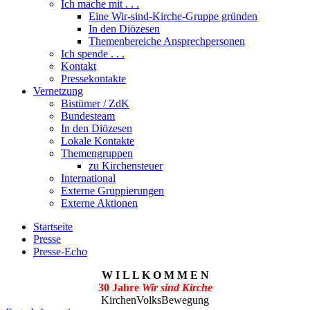
Ich mache mit . . .
Eine Wir-sind-Kirche-Gruppe gründen
In den Diözesen
Themenbereiche Ansprechpersonen
Ich spende . . .
Kontakt
Pressekontakte
Vernetzung
Bistümer / ZdK
Bundesteam
In den Diözesen
Lokale Kontakte
Themengruppen
zu Kirchensteuer
International
Externe Gruppierungen
Externe Aktionen
Startseite
Presse
Presse-Echo
W I L L K O M M E N
30 Jahre
Wir sind Kirche
KirchenVolksBewegung