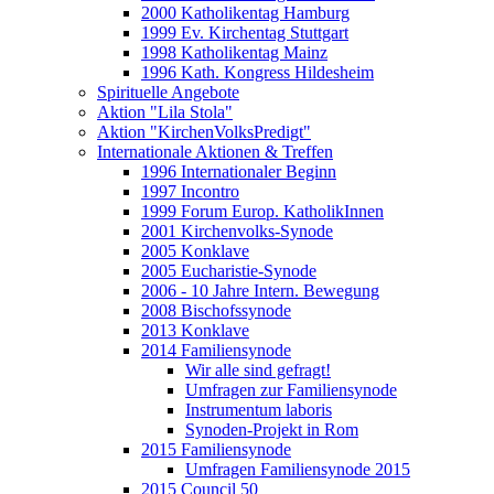
2000 Katholikentag Hamburg
1999 Ev. Kirchentag Stuttgart
1998 Katholikentag Mainz
1996 Kath. Kongress Hildesheim
Spirituelle Angebote
Aktion "Lila Stola"
Aktion "KirchenVolksPredigt"
Internationale Aktionen & Treffen
1996 Internationaler Beginn
1997 Incontro
1999 Forum Europ. KatholikInnen
2001 Kirchenvolks-Synode
2005 Konklave
2005 Eucharistie-Synode
2006 - 10 Jahre Intern. Bewegung
2008 Bischofssynode
2013 Konklave
2014 Familiensynode
Wir alle sind gefragt!
Umfragen zur Familiensynode
Instrumentum laboris
Synoden-Projekt in Rom
2015 Familiensynode
Umfragen Familiensynode 2015
2015 Council 50