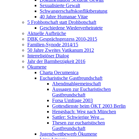
Sexualisierte Gewalt
Schwangerschaftskonfliktberatung
40 Jahre Humanae Vitae
5 Frohbotschaft statt Drohbotschaft
Geschiedene Wiederverheiratete
Aktuelle Aufbrüche
DBK Gesprächsprozess 2010-2015
Familien-Synode 2014/15
50 Jahre Zweites Vatikanum 2012
Interreligiöser Dialog
Jahr der Barmherzigkeit 2016
Ökumene
Charta Oecumenica
Eucharistische Gastfreundschaft
Abendmahlgemeinschaft
Aussagen zur Eucharistischen
Gastfreundschaft
Forsa Umfrage 2003
Gottesdienste beim ÖKT 2003 Berlin
Hengsbach: Weg nach München
Sattler: Schwierige Weg ...
Thesen zur eucharistischen
Gastfreundschaft
Jugendwettbewerb Ökumene