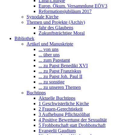
Lima-Liturgie
Europ. Ökum. Versammlung EÖV3
Reformationsjubiläum 2017
Synodale Kirche
Themen und Projekte (Archiv)
Jahr des Glaubens
Zukunftsträchtige Moral
Bibliothek
Artikel und Manuskripte
... von uns
... über uns
... zum Papstamt
... zu Papst Benedikt XVI
... zu Papst Franziskus
... zu Papst Joh. Paul II
... zu sonstige
... zu unseren Themen
Buchtipps
Aktuelle Buchtipps
1 Geschwisterliche Kirche
2 Frauen-Gerechtigkeit
3 Aufhebung Pflichtzölibat
4 Positive Bewertung der Sexualität
5 Frohbotschaft statt Drohbotschaft
Evangelii Gaudium