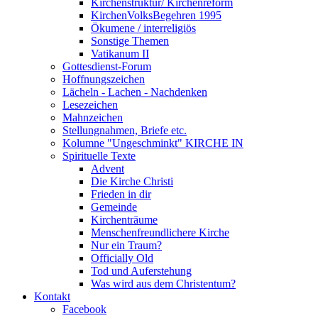
Kirchenstruktur/ Kirchenreform
KirchenVolksBegehren 1995
Ökumene / interreligiös
Sonstige Themen
Vatikanum II
Gottesdienst-Forum
Hoffnungszeichen
Lächeln - Lachen - Nachdenken
Lesezeichen
Mahnzeichen
Stellungnahmen, Briefe etc.
Kolumne "Ungeschminkt" KIRCHE IN
Spirituelle Texte
Advent
Die Kirche Christi
Frieden in dir
Gemeinde
Kirchenträume
Menschenfreundlichere Kirche
Nur ein Traum?
Officially Old
Tod und Auferstehung
Was wird aus dem Christentum?
Kontakt
Facebook