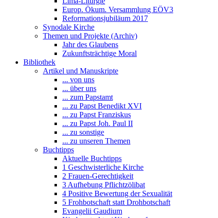
Lima-Liturgie
Europ. Ökum. Versammlung EÖV3
Reformationsjubiläum 2017
Synodale Kirche
Themen und Projekte (Archiv)
Jahr des Glaubens
Zukunftsträchtige Moral
Bibliothek
Artikel und Manuskripte
... von uns
... über uns
... zum Papstamt
... zu Papst Benedikt XVI
... zu Papst Franziskus
... zu Papst Joh. Paul II
... zu sonstige
... zu unseren Themen
Buchtipps
Aktuelle Buchtipps
1 Geschwisterliche Kirche
2 Frauen-Gerechtigkeit
3 Aufhebung Pflichtzölibat
4 Positive Bewertung der Sexualität
5 Frohbotschaft statt Drohbotschaft
Evangelii Gaudium