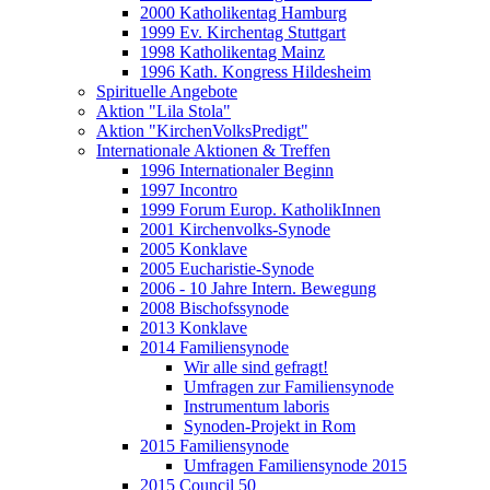
2000 Katholikentag Hamburg
1999 Ev. Kirchentag Stuttgart
1998 Katholikentag Mainz
1996 Kath. Kongress Hildesheim
Spirituelle Angebote
Aktion "Lila Stola"
Aktion "KirchenVolksPredigt"
Internationale Aktionen & Treffen
1996 Internationaler Beginn
1997 Incontro
1999 Forum Europ. KatholikInnen
2001 Kirchenvolks-Synode
2005 Konklave
2005 Eucharistie-Synode
2006 - 10 Jahre Intern. Bewegung
2008 Bischofssynode
2013 Konklave
2014 Familiensynode
Wir alle sind gefragt!
Umfragen zur Familiensynode
Instrumentum laboris
Synoden-Projekt in Rom
2015 Familiensynode
Umfragen Familiensynode 2015
2015 Council 50