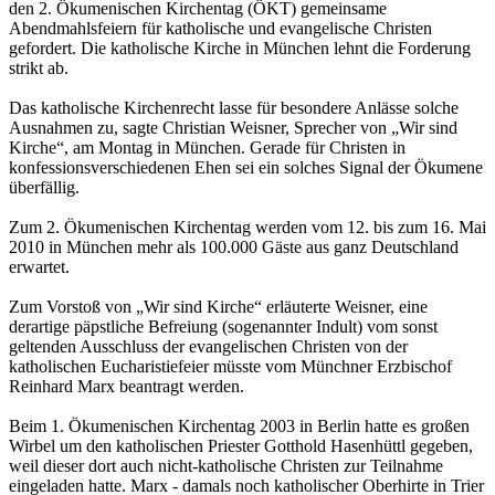
den 2. Ökumenischen Kirchentag (ÖKT) gemeinsame
Abendmahlsfeiern für katholische und evangelische Christen
gefordert. Die katholische Kirche in München lehnt die Forderung
strikt ab.
Das katholische Kirchenrecht lasse für besondere Anlässe solche
Ausnahmen zu, sagte Christian Weisner, Sprecher von „Wir sind
Kirche“, am Montag in München. Gerade für Christen in
konfessionsverschiedenen Ehen sei ein solches Signal der Ökumene
überfällig.
Zum 2. Ökumenischen Kirchentag werden vom 12. bis zum 16. Mai
2010 in München mehr als 100.000 Gäste aus ganz Deutschland
erwartet.
Zum Vorstoß von „Wir sind Kirche“ erläuterte Weisner, eine
derartige päpstliche Befreiung (sogenannter Indult) vom sonst
geltenden Ausschluss der evangelischen Christen von der
katholischen Eucharistiefeier müsste vom Münchner Erzbischof
Reinhard Marx beantragt werden.
Beim 1. Ökumenischen Kirchentag 2003 in Berlin hatte es großen
Wirbel um den katholischen Priester Gotthold Hasenhüttl gegeben,
weil dieser dort auch nicht-katholische Christen zur Teilnahme
eingeladen hatte. Marx - damals noch katholischer Oberhirte in Trier