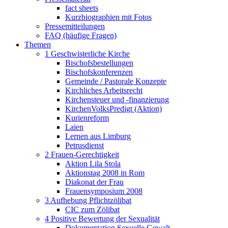
fact sheets
Kurzbiographien mit Fotos
Pressemitteilungen
FAQ (häufige Fragen)
Themen
1 Geschwisterliche Kirche
Bischofsbestellungen
Bischofskonferenzen
Gemeinde / Pastorale Konzepte
Kirchliches Arbeitsrecht
Kirchensteuer und -finanzierung
KirchenVolksPredigt (Aktion)
Kurienreform
Laien
Lernen aus Limburg
Petrusdienst
2 Frauen-Gerechtigkeit
Aktion Lila Stola
Aktionstag 2008 in Rom
Diakonat der Frau
Frauensymposium 2008
3 Aufhebung Pflichtzölibat
CIC zum Zölibat
4 Positive Bewertung der Sexualität
Dokumentation Sexuelle Gewalt