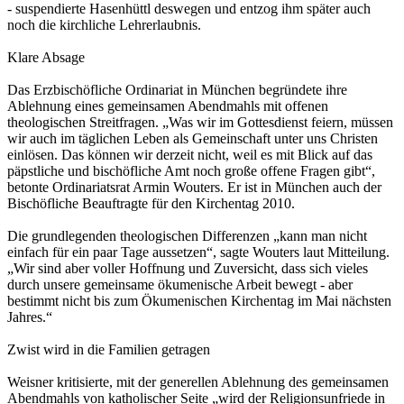
- suspendierte Hasenhüttl deswegen und entzog ihm später auch
noch die kirchliche Lehrerlaubnis.
Klare Absage
Das Erzbischöfliche Ordinariat in München begründete ihre
Ablehnung eines gemeinsamen Abendmahls mit offenen
theologischen Streitfragen. „Was wir im Gottesdienst feiern, müssen
wir auch im täglichen Leben als Gemeinschaft unter uns Christen
einlösen. Das können wir derzeit nicht, weil es mit Blick auf das
päpstliche und bischöfliche Amt noch große offene Fragen gibt“,
betonte Ordinariatsrat Armin Wouters. Er ist in München auch der
Bischöfliche Beauftragte für den Kirchentag 2010.
Die grundlegenden theologischen Differenzen „kann man nicht
einfach für ein paar Tage aussetzen“, sagte Wouters laut Mitteilung.
„Wir sind aber voller Hoffnung und Zuversicht, dass sich vieles
durch unsere gemeinsame ökumenische Arbeit bewegt - aber
bestimmt nicht bis zum Ökumenischen Kirchentag im Mai nächsten
Jahres.“
Zwist wird in die Familien getragen
Weisner kritisierte, mit der generellen Ablehnung des gemeinsamen
Abendmahls von katholischer Seite „wird der Religionsunfriede in