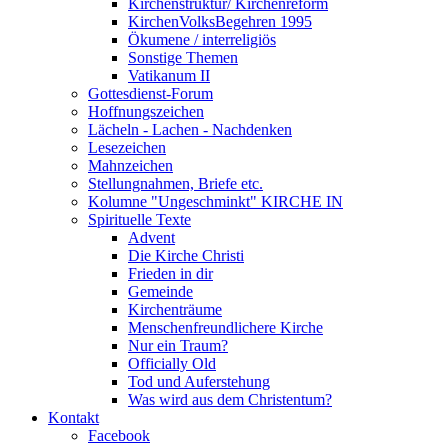
Kirchenstruktur/ Kirchenreform
KirchenVolksBegehren 1995
Ökumene / interreligiös
Sonstige Themen
Vatikanum II
Gottesdienst-Forum
Hoffnungszeichen
Lächeln - Lachen - Nachdenken
Lesezeichen
Mahnzeichen
Stellungnahmen, Briefe etc.
Kolumne "Ungeschminkt" KIRCHE IN
Spirituelle Texte
Advent
Die Kirche Christi
Frieden in dir
Gemeinde
Kirchenträume
Menschenfreundlichere Kirche
Nur ein Traum?
Officially Old
Tod und Auferstehung
Was wird aus dem Christentum?
Kontakt
Facebook