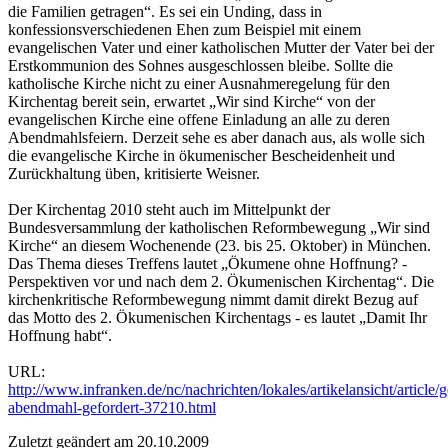
die Familien getragen“. Es sei ein Unding, dass in
konfessionsverschiedenen Ehen zum Beispiel mit einem
evangelischen Vater und einer katholischen Mutter der Vater bei der
Erstkommunion des Sohnes ausgeschlossen bleibe. Sollte die
katholische Kirche nicht zu einer Ausnahmeregelung für den
Kirchentag bereit sein, erwartet „Wir sind Kirche“ von der
evangelischen Kirche eine offene Einladung an alle zu deren
Abendmahlsfeiern. Derzeit sehe es aber danach aus, als wolle sich
die evangelische Kirche in ökumenischer Bescheidenheit und
Zurückhaltung üben, kritisierte Weisner.
Der Kirchentag 2010 steht auch im Mittelpunkt der
Bundesversammlung der katholischen Reformbewegung „Wir sind
Kirche“ an diesem Wochenende (23. bis 25. Oktober) in München.
Das Thema dieses Treffens lautet „Ökumene ohne Hoffnung? -
Perspektiven vor und nach dem 2. Ökumenischen Kirchentag“. Die
kirchenkritische Reformbewegung nimmt damit direkt Bezug auf
das Motto des 2. Ökumenischen Kirchentags - es lautet „Damit Ihr
Hoffnung habt“.
URL:
http://www.infranken.de/nc/nachrichten/lokales/artikelansicht/article
abendmahl-gefordert-37210.html
Zuletzt geändert am 20­.10.2009