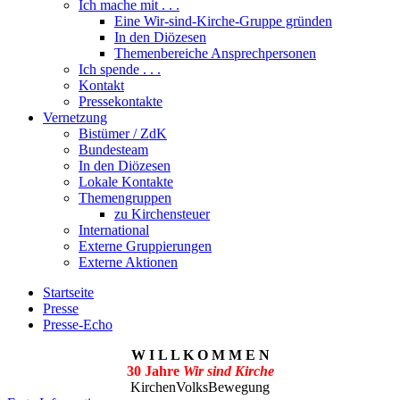
Ich mache mit . . .
Eine Wir-sind-Kirche-Gruppe gründen
In den Diözesen
Themenbereiche Ansprechpersonen
Ich spende . . .
Kontakt
Pressekontakte
Vernetzung
Bistümer / ZdK
Bundesteam
In den Diözesen
Lokale Kontakte
Themengruppen
zu Kirchensteuer
International
Externe Gruppierungen
Externe Aktionen
Startseite
Presse
Presse-Echo
W I L L K O M M E N
30 Jahre
Wir sind Kirche
KirchenVolksBewegung