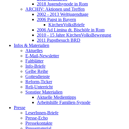
2018 Jugendsynode in Rom
ARCHIV: Aktionen und Treffen
2002 - 2013 Weltjugendtage
2006 Papst in Bayern
KirchenVolksBriefe
2006 Ad Limina dt. Bischöfe in Rom
2010 - 15 Jahre KirchenVolksBewegung
2011 Papstbesuch BRD
Infos & Materialien
Aktuelles
E-Mail-Newsletter
Faltblätter
Info-Briefe
Gelbe Reihe
Gottesdienste
Reform-Ticker
Reli-Unterricht
Sonstige Materialien
Aktuelle Medientipps
Arbeitshilfe Familien-Synode
Presse
LeserInnen-Briefe
Presse-Echo
Pressekontakte
Pressematerial