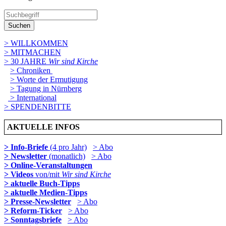
Suchen
> WILLKOMMEN
> MITMACHEN
> 30 JAHRE
Wir sind Kirche
> Chroniken
> Worte der Ermutigung
> Tagung in Nürnberg
> International
> SPENDENBITTE
AKTUELLE INFOS
> Info-Briefe
(4 pro Jahr)
> Abo
> Newsletter
(monatlich)
> Abo
> Online-Veranstaltungen
> Videos
von/mit
Wir sind Kirche
> aktuelle Buch-Tipps
> aktuelle Medien-Tipps
> Presse-Newsletter
> Abo
> Reform-Ticker
> Abo
> Sonntagsbriefe
> Abo