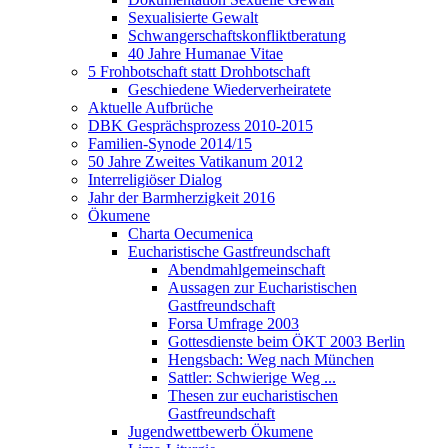
Sexualisierte Gewalt
Schwangerschaftskonfliktberatung
40 Jahre Humanae Vitae
5 Frohbotschaft statt Drohbotschaft
Geschiedene Wiederverheiratete
Aktuelle Aufbrüche
DBK Gesprächsprozess 2010-2015
Familien-Synode 2014/15
50 Jahre Zweites Vatikanum 2012
Interreligiöser Dialog
Jahr der Barmherzigkeit 2016
Ökumene
Charta Oecumenica
Eucharistische Gastfreundschaft
Abendmahlgemeinschaft
Aussagen zur Eucharistischen
Gastfreundschaft
Forsa Umfrage 2003
Gottesdienste beim ÖKT 2003 Berlin
Hengsbach: Weg nach München
Sattler: Schwierige Weg ...
Thesen zur eucharistischen
Gastfreundschaft
Jugendwettbewerb Ökumene