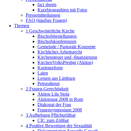
fact sheets
Kurzbiographien mit Fotos
Pressemitteilungen
FAQ (häufige Fragen)
Themen
1 Geschwisterliche Kirche
Bischofsbestellungen
Bischofskonferenzen
Gemeinde / Pastorale Konzepte
Kirchliches Arbeitsrecht
Kirchensteuer und -finanzierung
KirchenVolksPredigt (Aktion)
Kurienreform
Laien
Lernen aus Limburg
Petrusdienst
2 Frauen-Gerechtigkeit
Aktion Lila Stola
Aktionstag 2008 in Rom
Diakonat der Frau
Frauensymposium 2008
3 Aufhebung Pflichtzölibat
CIC zum Zölibat
4 Positive Bewertung der Sexualität
Dokumentation Sexuelle Gewalt