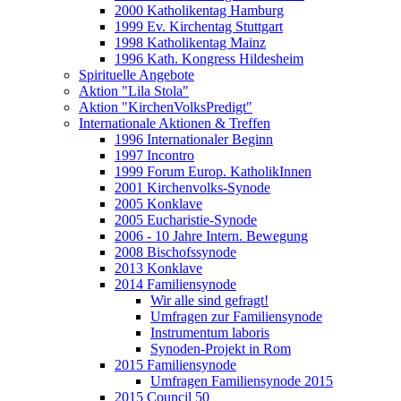
2000 Katholikentag Hamburg
1999 Ev. Kirchentag Stuttgart
1998 Katholikentag Mainz
1996 Kath. Kongress Hildesheim
Spirituelle Angebote
Aktion "Lila Stola"
Aktion "KirchenVolksPredigt"
Internationale Aktionen & Treffen
1996 Internationaler Beginn
1997 Incontro
1999 Forum Europ. KatholikInnen
2001 Kirchenvolks-Synode
2005 Konklave
2005 Eucharistie-Synode
2006 - 10 Jahre Intern. Bewegung
2008 Bischofssynode
2013 Konklave
2014 Familiensynode
Wir alle sind gefragt!
Umfragen zur Familiensynode
Instrumentum laboris
Synoden-Projekt in Rom
2015 Familiensynode
Umfragen Familiensynode 2015
2015 Council 50