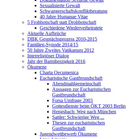
Sexualisierte Gewalt
Schwangerschaftskonfliktberatung
40 Jahre Humanae Vitae
5 Frohbotschaft statt Drohbotschaft
Geschiedene Wiederverheiratete
Aktuelle Aufbrüche
DBK Gesprächsprozess 2010-2015
Familien-Synode 2014/15
50 Jahre Zweites Vatikanum 2012
Interreligiöser Dialog
Jahr der Barmherzigkeit 2016
Ökumene
Charta Oecumenica
Eucharistische Gastfreundschaft
Abendmahlgemeinschaft
Aussagen zur Eucharistischen
Gastfreundschaft
Forsa Umfrage 2003
Gottesdienste beim ÖKT 2003 Berlin
Hengsbach: Weg nach München
Sattler: Schwierige Weg ...
Thesen zur eucharistischen
Gastfreundschaft
Jugendwettbewerb Ökumene