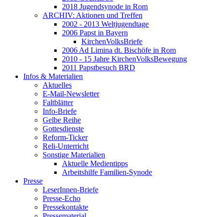
2018 Jugendsynode in Rom
ARCHIV: Aktionen und Treffen
2002 - 2013 Weltjugendtage
2006 Papst in Bayern
KirchenVolksBriefe
2006 Ad Limina dt. Bischöfe in Rom
2010 - 15 Jahre KirchenVolksBewegung
2011 Papstbesuch BRD
Infos & Materialien
Aktuelles
E-Mail-Newsletter
Faltblätter
Info-Briefe
Gelbe Reihe
Gottesdienste
Reform-Ticker
Reli-Unterricht
Sonstige Materialien
Aktuelle Medientipps
Arbeitshilfe Familien-Synode
Presse
LeserInnen-Briefe
Presse-Echo
Pressekontakte
Pressematerial