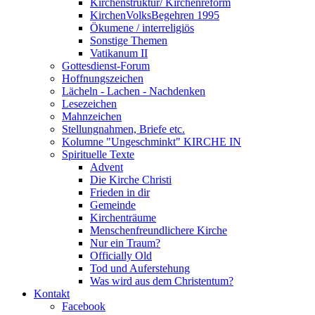
Kirchenstruktur/ Kirchenreform
KirchenVolksBegehren 1995
Ökumene / interreligiös
Sonstige Themen
Vatikanum II
Gottesdienst-Forum
Hoffnungszeichen
Lächeln - Lachen - Nachdenken
Lesezeichen
Mahnzeichen
Stellungnahmen, Briefe etc.
Kolumne "Ungeschminkt" KIRCHE IN
Spirituelle Texte
Advent
Die Kirche Christi
Frieden in dir
Gemeinde
Kirchenträume
Menschenfreundlichere Kirche
Nur ein Traum?
Officially Old
Tod und Auferstehung
Was wird aus dem Christentum?
Kontakt
Facebook