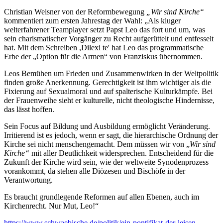
Christian Weisner von der Reformbewegung
„Wir sind Kirche“
kommentiert zum ersten Jahrestag der Wahl: „Als kluger
welterfahrener Teamplayer setzt Papst Leo das fort und um, was
sein charismatischer Vorgänger zu Recht aufgerüttelt und entfesselt
hat. Mit dem Schreiben ,Dilexi te' hat Leo das programmatische
Erbe der „Option für die Armen“ von Franziskus übernommen.
Leos Bemühen um Frieden und Zusammenwirken in der Weltpolitik
finden große Anerkennung. Gerechtigkeit ist ihm wichtiger als die
Fixierung auf Sexualmoral und auf spalterische Kulturkämpfe. Bei
der Frauenweihe sieht er kulturelle, nicht theologische Hindernisse,
das lässt hoffen.
Sein Focus auf Bildung und Ausbildung ermöglicht Veränderung.
Irritierend ist es jedoch, wenn er sagt, die hierarchische Ordnung der
Kirche sei nicht menschengemacht. Dem müssen wir von „
Wir sind
Kirche“
mit aller Deutlichkeit widersprechen. Entscheidend für die
Zukunft der Kirche wird sein, wie der weltweite Synodenprozess
vorankommt, da stehen alle Diözesen und Bischöfe in der
Verantwortung.
Es braucht grundlegende Reformen auf allen Ebenen, auch im
Kirchenrecht. Nur Mut, Leo!“
https://www.schwaebische.de/politik/ein-pontifikat-der-leisen-