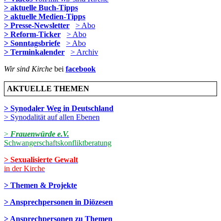
> aktuelle Buch-Tipps
> aktuelle Medien-Tipps
> Presse-Newsletter
> Abo
> Reform-Ticker
> Abo
> Sonntagsbriefe
> Abo
> Terminkalender
> Archiv
Wir sind Kirche
bei
facebook
AKTUELLE THEMEN
> Synodaler Weg in Deutschland
> Synodalität auf allen Ebenen
>
Frauenwürde e.V.
Schwangerschaftskonfliktberatung
> Sexualisierte Gewalt
in der Kirche
> Themen & Projekte
> Ansprechpersonen in Diözesen
> Ansprechpersonen zu Themen