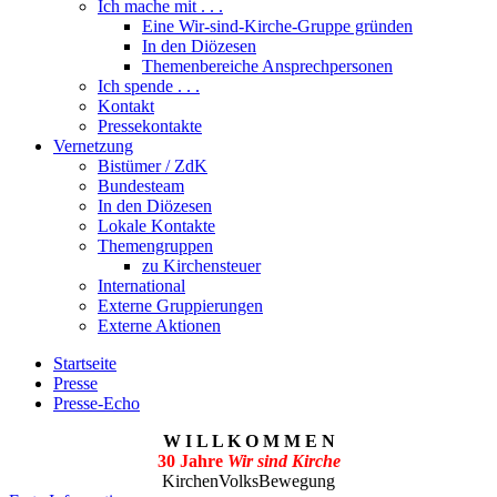
Ich mache mit . . .
Eine Wir-sind-Kirche-Gruppe gründen
In den Diözesen
Themenbereiche Ansprechpersonen
Ich spende . . .
Kontakt
Pressekontakte
Vernetzung
Bistümer / ZdK
Bundesteam
In den Diözesen
Lokale Kontakte
Themengruppen
zu Kirchensteuer
International
Externe Gruppierungen
Externe Aktionen
Startseite
Presse
Presse-Echo
W I L L K O M M E N
30 Jahre
Wir sind Kirche
KirchenVolksBewegung