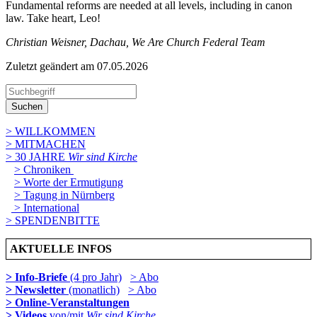
Fundamental reforms are needed at all levels, including in canon
law. Take heart, Leo!
Christian Weisner, Dachau, We Are Church Federal Team
Zuletzt geändert am 07­.05.2026
Suchen
> WILLKOMMEN
> MITMACHEN
> 30 JAHRE
Wir sind Kirche
> Chroniken
> Worte der Ermutigung
> Tagung in Nürnberg
> International
> SPENDENBITTE
AKTUELLE INFOS
> Info-Briefe
(4 pro Jahr)
> Abo
> Newsletter
(monatlich)
> Abo
> Online-Veranstaltungen
> Videos
von/mit
Wir sind Kirche