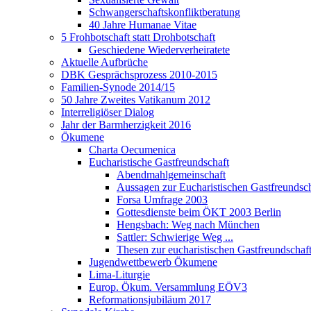
Schwangerschaftskonfliktberatung
40 Jahre Humanae Vitae
5 Frohbotschaft statt Drohbotschaft
Geschiedene Wiederverheiratete
Aktuelle Aufbrüche
DBK Gesprächsprozess 2010-2015
Familien-Synode 2014/15
50 Jahre Zweites Vatikanum 2012
Interreligiöser Dialog
Jahr der Barmherzigkeit 2016
Ökumene
Charta Oecumenica
Eucharistische Gastfreundschaft
Abendmahlgemeinschaft
Aussagen zur Eucharistischen Gastfreundsch
Forsa Umfrage 2003
Gottesdienste beim ÖKT 2003 Berlin
Hengsbach: Weg nach München
Sattler: Schwierige Weg ...
Thesen zur eucharistischen Gastfreundschaf
Jugendwettbewerb Ökumene
Lima-Liturgie
Europ. Ökum. Versammlung EÖV3
Reformationsjubiläum 2017