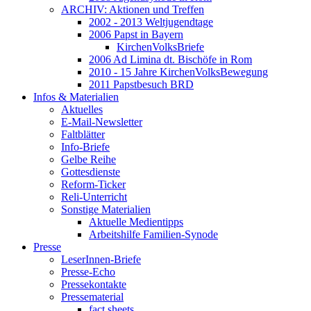
ARCHIV: Aktionen und Treffen
2002 - 2013 Weltjugendtage
2006 Papst in Bayern
KirchenVolksBriefe
2006 Ad Limina dt. Bischöfe in Rom
2010 - 15 Jahre KirchenVolksBewegung
2011 Papstbesuch BRD
Infos & Materialien
Aktuelles
E-Mail-Newsletter
Faltblätter
Info-Briefe
Gelbe Reihe
Gottesdienste
Reform-Ticker
Reli-Unterricht
Sonstige Materialien
Aktuelle Medientipps
Arbeitshilfe Familien-Synode
Presse
LeserInnen-Briefe
Presse-Echo
Pressekontakte
Pressematerial
fact sheets