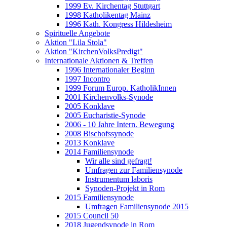
1999 Ev. Kirchentag Stuttgart
1998 Katholikentag Mainz
1996 Kath. Kongress Hildesheim
Spirituelle Angebote
Aktion "Lila Stola"
Aktion "KirchenVolksPredigt"
Internationale Aktionen & Treffen
1996 Internationaler Beginn
1997 Incontro
1999 Forum Europ. KatholikInnen
2001 Kirchenvolks-Synode
2005 Konklave
2005 Eucharistie-Synode
2006 - 10 Jahre Intern. Bewegung
2008 Bischofssynode
2013 Konklave
2014 Familiensynode
Wir alle sind gefragt!
Umfragen zur Familiensynode
Instrumentum laboris
Synoden-Projekt in Rom
2015 Familiensynode
Umfragen Familiensynode 2015
2015 Council 50
2018 Jugendsynode in Rom