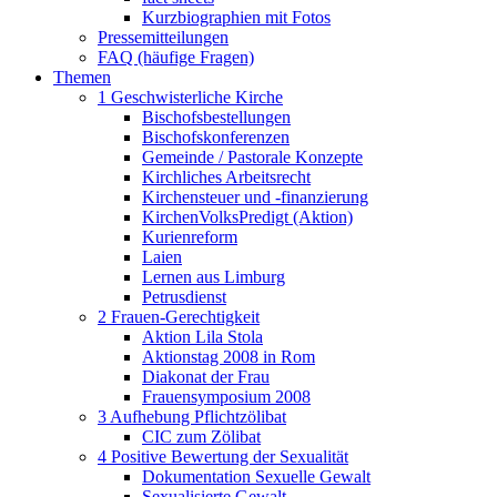
Kurzbiographien mit Fotos
Pressemitteilungen
FAQ (häufige Fragen)
Themen
1 Geschwisterliche Kirche
Bischofsbestellungen
Bischofskonferenzen
Gemeinde / Pastorale Konzepte
Kirchliches Arbeitsrecht
Kirchensteuer und -finanzierung
KirchenVolksPredigt (Aktion)
Kurienreform
Laien
Lernen aus Limburg
Petrusdienst
2 Frauen-Gerechtigkeit
Aktion Lila Stola
Aktionstag 2008 in Rom
Diakonat der Frau
Frauensymposium 2008
3 Aufhebung Pflichtzölibat
CIC zum Zölibat
4 Positive Bewertung der Sexualität
Dokumentation Sexuelle Gewalt
Sexualisierte Gewalt