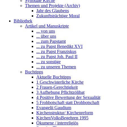
Synodale Kirche
Themen und Projekte (Archiv)
Jahr des Glaubens
Zukunftsträchtige Moral
Bibliothek
Artikel und Manuskripte
... von uns
... über uns
... zum Papstamt
... zu Papst Benedikt XVI
... zu Papst Franziskus
... zu Papst Joh. Paul II
... zu sonstige
... zu unseren Themen
Buchtipps
Aktuelle Buchtipps
1 Geschwisterliche Kirche
2 Frauen-Gerechtigkeit
3 Aufhebung Pflichtzölibat
4 Positive Bewertung der Sexualität
5 Frohbotschaft statt Drohbotschaft
Evangelii Gaudium
Kirchenstruktur/ Kirchenreform
KirchenVolksBegehren 1995
Ökumene / interreligiös