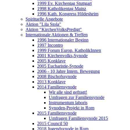
1999 Ev. Kirchentag Stuttgart
1998 Katholikentag Mainz
1996 Kath. Kongress Hildesheim
Spirituelle Angebote
Aktion "Lila Stola"
Aktion "KirchenVolksPredigt"
Internationale Aktionen & Treffen
1996 Internationaler Beginn
1997 Incontro
1999 Forum Europ. KatholikInnen
2001 Kirchenvolks-Synode
2005 Konklave
2005 Eucharistie-Synode
2006 - 10 Jahre Intern. Bewegung
2008 Bischofssynode
2013 Konklave
2014 Familiensynode
Wir alle sind gefragt!
Umfragen zur Familiensynode
Instrumentum laboris
Synoden-Projekt in Rom
2015 Familiensynode
Umfragen Familiensynode 2015
2015 Council 50
2018 Jugendsynode in Rom