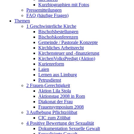
Kurzbiographien mit Fotos
Pressemitteilungen
FAQ (häufige Fragen)
Themen
1 Geschwisterliche Kirche
Bischofsbestellungen
Bischofskonferenzen
Gemeinde / Pastorale Konzepte
Kirchliches Arbeitsrecht
Kirchensteuer und -finanzierung
KirchenVolksPredigt (Aktion)
Kurienreform
Laien
Lernen aus Limburg
Petrusdienst
2 Frauen-Gerechtigkeit
Aktion Lila Stola
Aktionstag 2008 in Rom
Diakonat der Frau
Frauensymposium 2008
3 Aufhebung Pflichtzölibat
CIC zum Zölibat
4 Positive Bewertung der Sexualität
Dokumentation Sexuelle Gewalt
Sexualisierte Gewalt