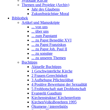
Synodale Kirche
Themen und Projekte (Archiv)
Jahr des Glaubens
Zukunftsträchtige Moral
Bibliothek
Artikel und Manuskripte
... von uns
... über uns
... zum Papstamt
... zu Papst Benedikt XVI
... zu Papst Franziskus
... zu Papst Joh. Paul II
... zu sonstige
... zu unseren Themen
Buchtipps
Aktuelle Buchtipps
1 Geschwisterliche Kirche
2 Frauen-Gerechtigkeit
3 Aufhebung Pflichtzölibat
4 Positive Bewertung der Sexualität
5 Frohbotschaft statt Drohbotschaft
Evangelii Gaudium
Kirchenstruktur/ Kirchenreform
KirchenVolksBegehren 1995
Ökumene / interreligiös