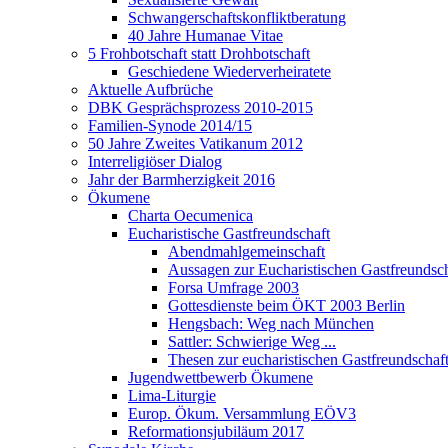
Schwangerschaftskonfliktberatung
40 Jahre Humanae Vitae
5 Frohbotschaft statt Drohbotschaft
Geschiedene Wiederverheiratete
Aktuelle Aufbrüche
DBK Gesprächsprozess 2010-2015
Familien-Synode 2014/15
50 Jahre Zweites Vatikanum 2012
Interreligiöser Dialog
Jahr der Barmherzigkeit 2016
Ökumene
Charta Oecumenica
Eucharistische Gastfreundschaft
Abendmahlgemeinschaft
Aussagen zur Eucharistischen Gastfreundsch
Forsa Umfrage 2003
Gottesdienste beim ÖKT 2003 Berlin
Hengsbach: Weg nach München
Sattler: Schwierige Weg ...
Thesen zur eucharistischen Gastfreundschaf
Jugendwettbewerb Ökumene
Lima-Liturgie
Europ. Ökum. Versammlung EÖV3
Reformationsjubiläum 2017