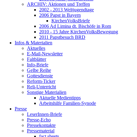
ARCHIV: Aktionen und Treffen
2002 - 2013 Weltjugendtage
2006 Papst in Bayern
KirchenVolksBriefe
2006 Ad Limina dt. Bischöfe in Rom
2010 - 15 Jahre KirchenVolksBewegung
2011 Papstbesuch BRD
Infos & Materialien
Aktuelles
E-Mail-Newsletter
Faltblätter
Info-Briefe
Gelbe Reihe
Gottesdienste
Reform-Ticker
Reli-Unterricht
Sonstige Materialien
Aktuelle Medientipps
Arbeitshilfe Familien-Synode
Presse
LeserInnen-Briefe
Presse-Echo
Pressekontakte
Pressematerial
fact sheets