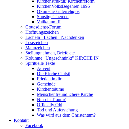
Kirchenstruktur/ Kirchenreform
KirchenVolksBegehren 1995
Ökumene / interreligiös
Sonstige Themen
Vatikanum II
Gottesdienst-Forum
Hoffnungszeichen
Lächeln - Lachen - Nachdenken
Lesezeichen
Mahnzeichen
Stellungnahmen, Briefe etc.
Kolumne "Ungeschminkt" KIRCHE IN
Spirituelle Texte
Advent
Die Kirche Christi
Frieden in dir
Gemeinde
Kirchenträume
Menschenfreundlichere Kirche
Nur ein Traum?
Officially Old
Tod und Auferstehung
Was wird aus dem Christentum?
Kontakt
Facebook