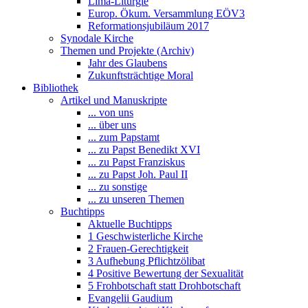
Lima-Liturgie
Europ. Ökum. Versammlung EÖV3
Reformationsjubiläum 2017
Synodale Kirche
Themen und Projekte (Archiv)
Jahr des Glaubens
Zukunftsträchtige Moral
Bibliothek
Artikel und Manuskripte
... von uns
... über uns
... zum Papstamt
... zu Papst Benedikt XVI
... zu Papst Franziskus
... zu Papst Joh. Paul II
... zu sonstige
... zu unseren Themen
Buchtipps
Aktuelle Buchtipps
1 Geschwisterliche Kirche
2 Frauen-Gerechtigkeit
3 Aufhebung Pflichtzölibat
4 Positive Bewertung der Sexualität
5 Frohbotschaft statt Drohbotschaft
Evangelii Gaudium