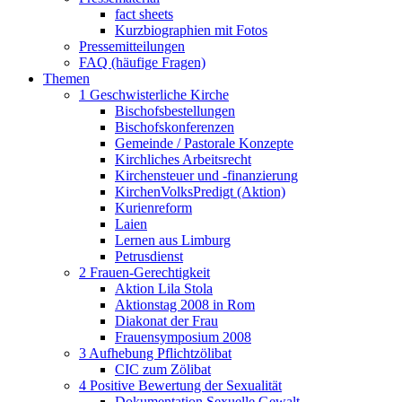
fact sheets
Kurzbiographien mit Fotos
Pressemitteilungen
FAQ (häufige Fragen)
Themen
1 Geschwisterliche Kirche
Bischofsbestellungen
Bischofskonferenzen
Gemeinde / Pastorale Konzepte
Kirchliches Arbeitsrecht
Kirchensteuer und -finanzierung
KirchenVolksPredigt (Aktion)
Kurienreform
Laien
Lernen aus Limburg
Petrusdienst
2 Frauen-Gerechtigkeit
Aktion Lila Stola
Aktionstag 2008 in Rom
Diakonat der Frau
Frauensymposium 2008
3 Aufhebung Pflichtzölibat
CIC zum Zölibat
4 Positive Bewertung der Sexualität
Dokumentation Sexuelle Gewalt