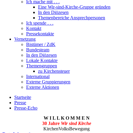
Ich mache mit . . .
Eine Wir-sind-Kirche-Gruppe gründen
In den Diözesen
Themenbereiche Ansprechpersonen
Ich spende . . .
Kontakt
Pressekontakte
Vernetzung
Bistümer / ZdK
Bundesteam
In den Diözesen
Lokale Kontakte
Themengruppen
zu Kirchensteuer
International
Externe Gruppierungen
Externe Aktionen
Startseite
Presse
Presse-Echo
W I L L K O M M E N
30 Jahre
Wir sind Kirche
KirchenVolksBewegung