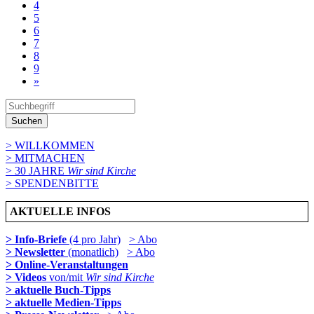
4
5
6
7
8
9
»
Suchen
> WILLKOMMEN
> MITMACHEN
> 30 JAHRE
Wir sind Kirche
> SPENDENBITTE
AKTUELLE INFOS
> Info-Briefe
(4 pro Jahr)
> Abo
> Newsletter
(monatlich)
> Abo
> Online-Veranstaltungen
> Videos
von/mit
Wir sind Kirche
> aktuelle Buch-Tipps
> aktuelle Medien-Tipps