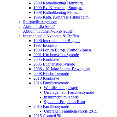
2000 Katholikentag Hamburg
1999 Ev. Kirchentag Stuttgart
1998 Katholikentag Mainz
1996 Kath. Kongress Hildesheim
Spirituelle Angebote
Aktion "Lila Stola"
Aktion "KirchenVolksPredigt"
Internationale Aktionen & Treffen
1996 Internationaler Beginn
1997 Incontro
1999 Forum Europ. KatholikInnen
2001 Kirchenvolks-Synode
2005 Konklave
2005 Eucharistie-Synode
2006 - 10 Jahre Intern. Bewegung
2008 Bischofssynode
2013 Konklave
2014 Familiensynode
Wir alle sind gefragt!
Umfragen zur Familiensynode
Instrumentum laboris
Synoden-Projekt in Rom
2015 Familiensynode
Umfragen Familiensynode 2015
2015 Council 50