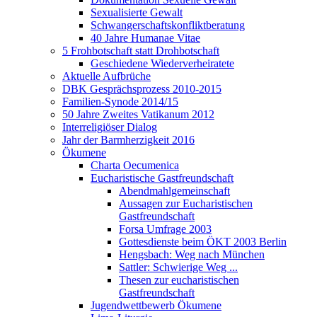
Sexualisierte Gewalt
Schwangerschaftskonfliktberatung
40 Jahre Humanae Vitae
5 Frohbotschaft statt Drohbotschaft
Geschiedene Wiederverheiratete
Aktuelle Aufbrüche
DBK Gesprächsprozess 2010-2015
Familien-Synode 2014/15
50 Jahre Zweites Vatikanum 2012
Interreligiöser Dialog
Jahr der Barmherzigkeit 2016
Ökumene
Charta Oecumenica
Eucharistische Gastfreundschaft
Abendmahlgemeinschaft
Aussagen zur Eucharistischen
Gastfreundschaft
Forsa Umfrage 2003
Gottesdienste beim ÖKT 2003 Berlin
Hengsbach: Weg nach München
Sattler: Schwierige Weg ...
Thesen zur eucharistischen
Gastfreundschaft
Jugendwettbewerb Ökumene